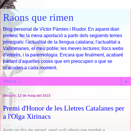
Raons que rimen
Blog personal de Víctor Pàmies i Riudor. En aquest diari
pretenc fer la meva aportació a partir dels següents temes
principals: l'actualitat de la llengua catalana; l'actualitat a
Vallromanes, el meu poble; les meves lectures; llocs webs
d'interès, i la paremiologia. Encara que finalment, acabaré
parlant d'aquelles coses que em preocupen o que se
m'acuden a cada moment.
▼
dimarts, 12 de maig del 2015
Premi d'Honor de les Lletres Catalanes per
a l'Olga Xirinacs
Amb un dia de retard, però vull afegir-me també a