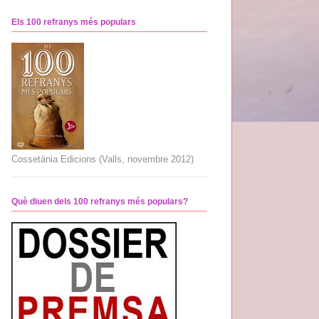
Els 100 refranys més populars
Cossetània Edicions (Valls, novembre 2012)
Què diuen dels 100 refranys més populars?