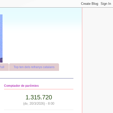
'ull
Top ten dels refranys catalans
Comptador de parèmies
1.315.720
(dv, 20/3/2026) - 8:00