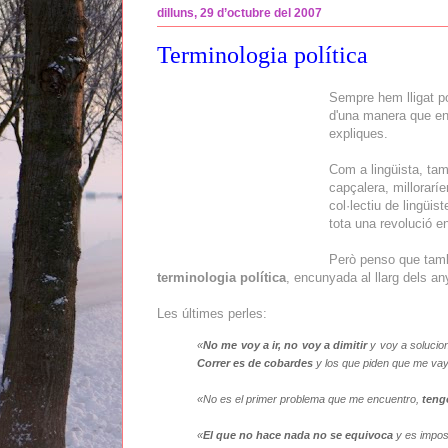
dilluns, 29 d’octubre del 2007
Terminologia política
Sempre hem lligat po
d'una manera que enga
expliques.
Com a lingüista, tam
capçalera, milloraríe
col·lectiu de lingüis
tota una revolució e
Però penso que també
terminologia política
, encunyada al llarg dels an
Les últimes perles:
«
No me voy a ir, no voy a dimitir
y voy a solucion
Correr es de cobardes
y los que piden que me vay
«No es el primer problema que me encuentro,
teng
«
El que no hace nada no se equivoca
y es imposi