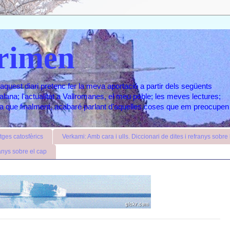
rimen
aquest diari pretenc fer la meva aportació a partir dels següents
atalana; l'actualitat a Vallromanes, el meu poble; les meves lectures;
ara que finalment, acabaré parlant d'aquelles coses que em preocupen
ges catosfèrics
Verkami: Amb cara i ulls. Diccionari de dites i refranys sobre l
anys sobre el cap