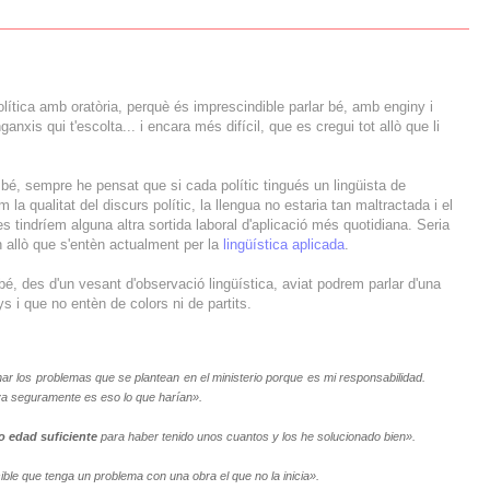
lítica amb oratòria, perquè és imprescindible parlar bé, amb enginy i
nxis qui t'escolta... i encara més difícil, que es cregui tot allò que li
bé, sempre he pensat que si cada polític tingués un lingüista de
m la qualitat del discurs polític, la llengua no estaria tan maltractada i el
tes tindríem alguna altra sortida laboral d'aplicació més quotidiana. Seria
n allò que s'entèn actualment per la
lingüística aplicada
.
, des d'un vesant d'observació lingüística, aviat podrem parlar d'una
ys i que no entèn de colors ni de partits.
ar los problemas que se plantean en el ministerio porque es mi responsabilidad.
a seguramente es eso lo que harían».
o edad suficiente
para haber tenido unos cuantos y los he solucionado bien».
ble que tenga un problema con una obra el que no la inicia».