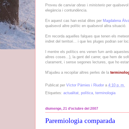
Proveu de canviar
obras
i
ministerio
per qualsevol 
elegància i contundència.
En aquest cas han estat dites per
Magdalena Álv
qualsevol altre polític en qualsevol altra situació.
Em recorda aquelles falques que tenen els meteorò
indret del territori... i que les pluges podran ser lo
I mentre els polítics ens venen fum amb aqueste
altres coses...), la gent del carrer, que hem de s
clarament, i sense segones lectures, que ho esta
M'ajudeu a recopilar altres perles de la
terminolog
Publicat per
Víctor Pàmies i Riudor
a
4:10 p. m.
Etiquetes:
actualitat
,
política
,
terminologia
diumenge, 21 d’octubre del 2007
Paremiologia comparada