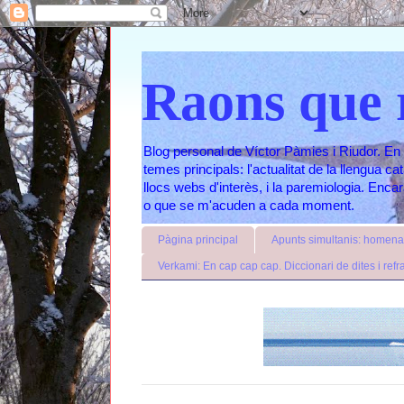
Raons que 
Blog personal de Víctor Pàmies i Riudor. En 
temes principals: l'actualitat de la llengua c
llocs webs d'interès, i la paremiologia. Enc
o que se m'acuden a cada moment.
Pàgina principal
Apunts simultanis: homenat
Verkami: En cap cap cap. Diccionari de dites i refr