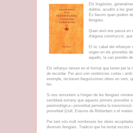
Els lingüistes, generalme
dubtós, acudim a les gram
És llavors quan podem de
llengües.
Quan això ens passa en 
d'alguna construcció, que
El ric cabal del refranyer
origen en els proverbis de
aquells, la van prendre de 
Els refranys neixen en el format que tenen per la 
de recordar. Per això són sentències curtes i amb l
exemple, recitaven llarguíssimes obres en vers, 
les.
Si ens remuntem a l'origen de les llengües romàn
semblarà estrany que aquests primers proverbis sig
paremiològica i proverbial permetia la transmissió
proverbial (Llull, Erasme de Rotterdam o el matei
Per tant són molt nombroses les obres recopiladore
diverses llengües. Tradició que ha restat escrita i