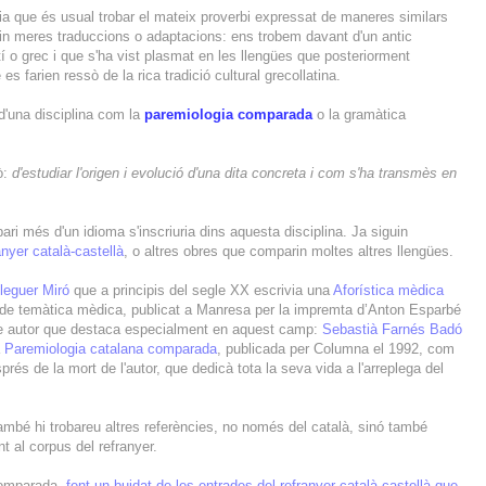
ia que és usual trobar el mateix proverbi expressat de maneres similars
guin meres traduccions o adaptacions: ens trobem davant d'un antic
atí o grec i que s'ha vist plasmat en les llengües que posteriorment
e es farien ressò de la rica tradició cultural grecollatina.
d'una disciplina com la
paremiologia comparada
o la gramàtica
ò:
d'estudiar l'origen i evolució d'una dita concreta i com s'ha transmès en
ri més d'un idioma s'inscriuria dins aquesta disciplina. Ja siguin
anyer català-castellà
, o altres obres que comparin moltes altres llengües.
leguer Miró
que a principis del segle XX escrivia una
Aforística mèdica
s de temàtica mèdica, publicat a Manresa per la impremta d’Anton Esparbé
altre autor que destaca especialment en aquest camp:
Sebastià Farnés Badó
a
Paremiologia catalana comparada
, publicada per Columna el 1992, com
és de la mort de l'autor, que dedicà tota la seva vida a l'arreplega del
mbé hi trobareu altres referències, no només del català, sinó també
t al corpus del refranyer.
comparada,
fent un buidat de les entrades del refranyer català-castellà que