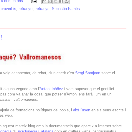
6 comentaris:
,
proverbis
,
refranyer
,
refranys
,
Sebastià Farnés
!
vaig assabentar, de rebot, d'un escrit d'en
Sergi Santjoan
sobre el
tit alguna vegada amb l'
Antoni Ibàñez
i vam suposar que el gentilici
 pas com va anar la cosa, que potser n'Antoni ens farà llum en un
manins
i
vallromanines
.
 majoria de formacions polítiques del poble, i
així l'usen
en els seus escrits i
nes web.
 aquest mateix blog amb la documentació que apareix a Internet sobre
lopèdia
d'
Enciclopèdia Catalana
com en d'altres webs institucionals i