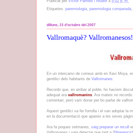
Publicat per
Víctor Pàmies i Riudor
a
5:02 p. m.
Etiquetes:
paremiologia
,
paremiologia comparada
dilluns, 15 d’octubre del 2007
Vallromaquè? Vallromanesos!
En un intercanvi de correus amb en Xavi Moya, em 
gentilici dels habitants de
Vallromanes
.
Recordo que, en arribar al poble, ho havíem discu
adequat era
vallromanins
. Ara mateix no recordo
comentari, però vam donar per bo parlar de
vallro
Aquest gentilici va fer forrolla i el van adoptar la
en la documentació que apareix a les seves pàgi
Ara fa poques setmanes,
vaig preparar un recull
en
Vallromanes i vaig detectar que tant a l'
Hiperencic