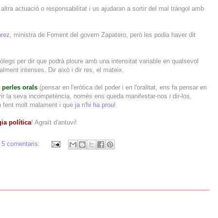
altra actuació o responsabilitat i us ajudaran a sortir del mal tràngol amb
arez
, ministra de Foment del govern Zapatero, però les podia haver dit
legs per dir que podrà ploure amb una intensitat variable en qualsevol
calment intenses. Dir això i dir res, el mateix.
s
perles orals
(pensar en l'eròtica del poder i en l'oralitat, ens fa pensar en
ofrir la seva incompetència, només ens queda manifestar-nos i dir-los,
n fent molt malament i que
ja n'hi ha prou
!
ia política
! Agraït d'antuvi!
5 comentaris: