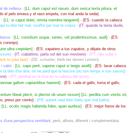
al de vellesa
-
[LL: dum caput est rasum, dum serica texta pilosa, et
o el pelo enrasa y el raso empela, con mal anda la seda)
.
-
[LL: si caput dolet, omnia membra languent]
-
(ES: cuando la cabeza
qui la tête fait mal, souffre par tout le corps)
-
(IT: quando la testa duole,
abassa
-
[LL: consilium usque, senex, vel prudentissimus, audi]
-
(ES:
s consejo).
utor ultra crepidam]
-
(ES: zapatero a tus zapatos, y déjate de otros
ussure)
-
(IT: ciabattino, parla sol del suo mestiere)
-
(PT: não suba o
tick to your last)
-
(DE: schuster, bleib bei deinen Leisten)
.
s i sabó
-
[LL: sapo perit, sapone caput si tergis aselli]
-
(ES: lavar cabeza
er la tête d'un âne, on ne perd que la lescive (ou son temps e son savon))
pone)
-
(PT: perdida es la lixia en la cabeça del asno)
.
 pennae gallum captantibus haerent]
-
(ES: cada el gallo, toma el gallo,
centum libeat plecti, si plector ob unum ossum] [LL: perdita cum vestis sit,
o, preso por ciento)
-
(FR: autant vaut bien battu que mal battu)
.
-
[LL: oculis magis habenda fides, quan auribus]
-
(ES: mejor fiarse de los
s d'una perspectiva semblant
, però, alhora, diferent i complementària.