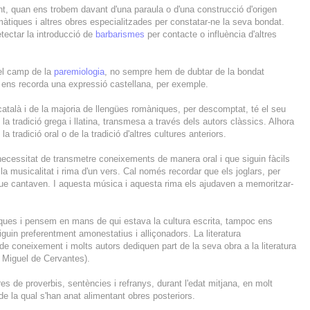
nt, quan ens trobem davant d'una paraula o d'una construcció d'origen
àtiques i altres obres especialitzades per constatar-ne la seva bondat.
tectar la introducció de
barbarismes
per contacte o influència d'altres
el camp de la
paremiologia
, no sempre hem de dubtar de la bondat
 ens recorda una expressió castellana, per exemple.
 català i de la majoria de llengües romàniques, per descomptat, té el seu
 la tradició grega i llatina, transmesa a través dels autors clàssics. Alhora
la tradició oral o de la tradició d'altres cultures anteriors.
necessitat de transmetre coneixements de manera oral i que siguin fàcils
a musicalitat i rima d'un vers. Cal només recordar que els joglars, per
que cantaven. I aquesta música i aquesta rima els ajudaven a memoritzar-
iques i pensem en mans de qui estava la cultura escrita, tampoc ens
uin preferentment amonestatius i alliçonadors. La literatura
 de coneixement i molts autors dediquen part de la seva obra a la literatura
x Miguel de Cervantes).
s de proverbis, sentències i refranys, durant l'edat mitjana, en molt
 de la qual s'han anat alimentant obres posteriors.