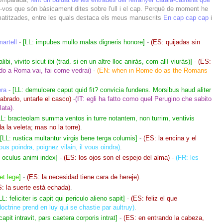
u-vos que són bàsicament dites sobre l'ull i el cap. Perquè de moment he
ormatitzades, entre les quals destaca els meus manuscrits
En cap cap cap
i
artell
-
[LL: impubes mullo malas digneris honore]
-
(ES: quijadas sin
alibi, vivito sicut ibi (trad. si en un altre lloc aniràs, com allí viuràs)]
-
(ES:
do a Roma vai, fai come vedrai)
-
(EN: when in Rome do as the Romans
era
-
[LL: demulcere caput quid fit? convicia fundens. Morsibus haud aliter
brado, untarle el casco)
-
(IT: egli ha fatto como quel Perugino che sabito
lata)
.
LL: bracteolam summa ventos in turre notantem, non turrim, ventivis
a la veleta; mas no la torre)
.
[LL: rustica multantur virgis bene terga colurnis]
-
(ES: la encina y el
ous poindra, poignez vilain, il vous oindra)
.
: oculus animi index]
-
(ES: los ojos son el espejo del alma)
-
(FR: les
et lege]
-
(ES: la necesidad tiene cara de hereje)
.
: la suerte está echada)
.
LL: feliciter is capit qui periculo alieno sapit]
-
(ES: feliz el que
doctrine prend en luy qui se chastie par aultruy)
.
capit intravit, pars caetera corporis intrat]
-
(ES: en entrando la cabeza,