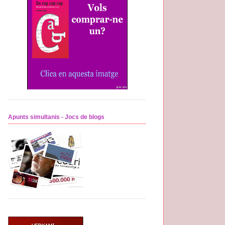
Apunts simultanis - Jocs de blogs