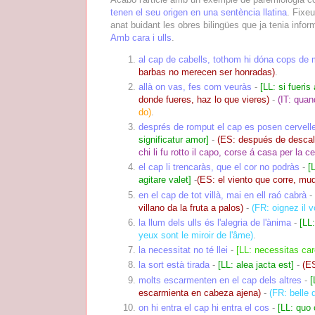
tenen el seu origen en una sentència llatina
. Fixe
anat buidant les obres bilingües que ja tenia inf
Amb cara i ulls
.
al cap de cabells, tothom hi dóna cops de m
barbas no merecen ser honradas)
.
allà on vas, fes com veuràs
-
[LL: si fueris 
donde fueres, haz lo que vieres)
-
(IT:
quan
do)
.
després de romput el cap es posen cervell
significatur amor]
-
(ES: después de descala
chi li fu rotto il capo, corse á casa per la ce
el cap li trencaràs, que el cor no podràs
-
[
agitare valet]
-
(ES: el viento que corre, mud
en el cap de tot villà, mai en ell raó cabrà
-
villano da la fruta a palos)
-
(FR: oignez il v
la llum dels ulls és l'alegria de l'ànima
-
[LL
yeux sont le miroir de l'âme)
.
la necessitat no té llei
-
[LL: necessitas car
la sort està tirada
-
[LL: alea jacta est]
-
(ES
molts escarmenten en el cap dels altres
-
[
escarmienta en cabeza ajena)
-
(FR: belle 
on hi entra el cap hi entra el cos
-
[LL: quo 