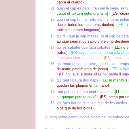
cabrá el cuerpo)
.
quan el cap es pela i treu pèl la seda, seny
caput et textum deteriora fuint]
-
(ES: cuand
quan el cap fa mal, tots els membres dolen
duele, todos los miembros duelen)
-
(FR: a 
tutte le membre languono)
.
qui diu que ja sap massa, té el cap de car
aunque seas muy sabio y viejo no desdeñe
qui és sabater que faça sabates
-
[LL: ne s
tratos)
-
(FR: cordonnier, borne-toi à la cha
sapateiro além da chinela)
-
(EN: cobbler, s
qui renta el cap de l'ase, perd lleixiu, temp
de asno, perdimiento de jabón)
-
(FR: a lav
-
(IT: chi lava la testa all'asino, perde il sa
qui tant tiba, fa dos caps
-
[LL: in manibus
quedan las plumas en la mano)
.
tant put un all com cent cabeces
-
[LL: ob 
sit quoque perdita palla]
-
(ES: preso por un
val més fiar-se dels ulls que de les orelles
ojos que de los oídos)
.
Al blog sobre
paremiologia didàctica
,
ho enfoco de