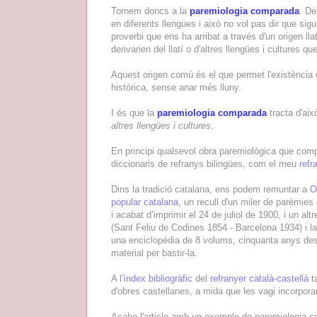
Tornem doncs a la
paremiologia comparada
. De
en diferents llengües i això no vol pas dir que si
proverbi que ens ha arribat a través d'un origen ll
derivarien del llatí o d'altres llengües i cultures qu
Aquest origen comú és el que permet l'existència 
històrica, sense anar més lluny.
I és que la
paremiologia comparada
tracta d'aix
altres llengües i cultures
.
En principi qualsevol obra paremiològica que compa
diccionaris de refranys bilingües, com el meu
refr
Dins la tradició catalana, ens podem remuntar a
O
popular catalana
, un recull d'un miler de parèmie
i acabat d’imprimir el 24 de juliol de 1900, i un 
(Sant Feliu de Codines 1854 - Barcelona 1934) i l
una enciclopèdia de 8 volums, cinquanta anys despr
material per bastir-la.
A l'
índex bibliogràfic
del
refranyer català-castellà
ta
d'obres castellanes, a mida que les vagi incorporan
Acabo l'article amb un exemple de paremiologia 