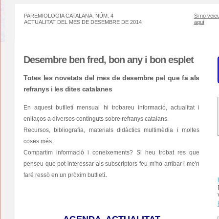
PAREMIOLOGIA CATALANA, NÚM. 4
Si no veieu
ACTUALITAT DEL MES DE DESEMBRE DE 2014
aquí
Desembre ben fred, bon any i bon esplet
Totes les novetats del mes de desembre pel que fa als
refranys i les dites catalanes
En aquest butlletí mensual hi trobareu informació, actualitat i
enllaços a diversos continguts sobre refranys catalans.
Recursos, bibliografia, materials didàctics multimèdia i moltes
coses més.
Compartim informació i coneixements? Si heu trobat res que
penseu que pot interessar als subscriptors feu-m'ho arribar i me'n
.
faré ressò en un pròxim butlletí
AGENDA. ACTUALITAT