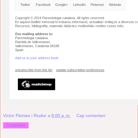
Twitter
Facebook
Google+
LinkedIn
Pinterest
Website
Copyright © 2014 Paremiologia catalana, All rights reserved.
En aquest butlletí mensual hi trobareu informació, actualitat i enllaços a diversos 
Recursos, bibliografia, materials didàctics multimèdia i moltes coses més.
Our mailing address is:
Paremiologia catalana
Rambla de Vallromanes
Vallromanes
,
Catalonia
08188
Spain
Add us to your address book
unsubscribe from this list
update subscription preferences
Víctor Pàmies i Riudor
a
8:00 a. m.
Cap comentari:
Comparteix