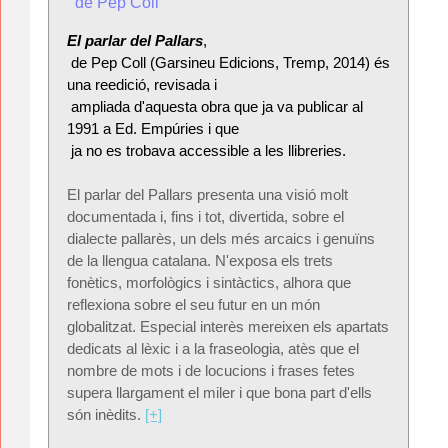
El parlar del Pallars
,

 de Pep Coll (Garsineu Edicions, Tremp, 2014) és 
una reedició, revisada i

 ampliada d'aquesta obra que ja va publicar al 
1991 a Ed. Empúries i que

 ja no es trobava accessible a les llibreries.
El parlar del Pallars presenta una visió molt
documentada i, fins i tot, divertida, sobre el
dialecte pallarès, un dels més arcaics i genuïns
de la llengua catalana. N'exposa els trets
fonètics, morfològics i sintàctics, alhora que
reflexiona sobre el seu futur en un món
globalitzat. Especial interès mereixen els apartats
dedicats al lèxic i a la fraseologia, atès que el
nombre de mots i de locucions i frases fetes
supera llargament el miler i que bona part d'ells
són inèdits.
[+]