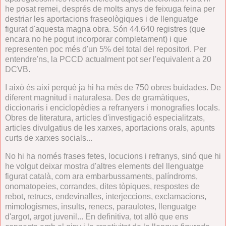
he posat remei, després de molts anys de feixuga feina per
destriar les aportacions fraseològiques i de llenguatge
figurat d'aquesta magna obra. Són 44.640 registres (que
encara no he pogut incorporar completament) i que
representen poc més d'un 5% del total del repositori. Per
entendre'ns, la PCCD actualment pot ser l'equivalent a 20
DCVB.
I això és així perquè ja hi ha més de 750 obres buidades. De
diferent magnitud i naturalesa. Des de gramàtiques,
diccionaris i enciclopèdies a refranyers i monografies locals.
Obres de literatura, articles d'investigació especialitzats,
articles divulgatius de les xarxes, aportacions orals, apunts
curts de xarxes socials...
No hi ha només frases fetes, locucions i refranys, sinó que hi
he volgut deixar mostra d'altres elements del llenguatge
figurat català, com ara embarbussaments, palíndroms,
onomatopeies, corrandes, dites tòpiques, respostes de
rebot, retrucs, endevinalles, interjeccions, exclamacions,
mimologismes, insults, renecs, paraulotes, llenguatge
d'argot, argot juvenil... En definitiva, tot allò que ens