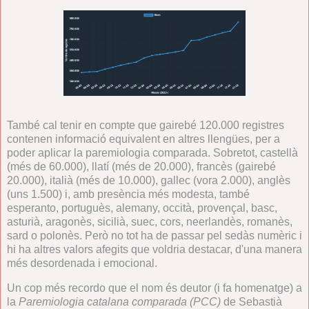
També cal tenir en compte que gairebé 120.000 registres
contenen informació equivalent en altres llengües, per a
poder aplicar la paremiologia comparada. Sobretot, castellà
(més de 60.000), llatí (més de 20.000), francès (gairebé
20.000), italià (més de 10.000), gallec (vora 2.000), anglès
(uns 1.500) i, amb presència més modesta, també
esperanto, portuguès, alemany, occità, provençal, basc,
asturià, aragonès, sicilià, suec, cors, neerlandès, romanès,
sard o polonès. Però no tot ha de passar pel sedàs numèric i
hi ha altres valors afegits que voldria destacar, d'una manera
més desordenada i emocional.
Un cop més recordo que el nom és deutor (i fa homenatge) a
la
Paremiologia catalana comparada (PCC)
de Sebastià