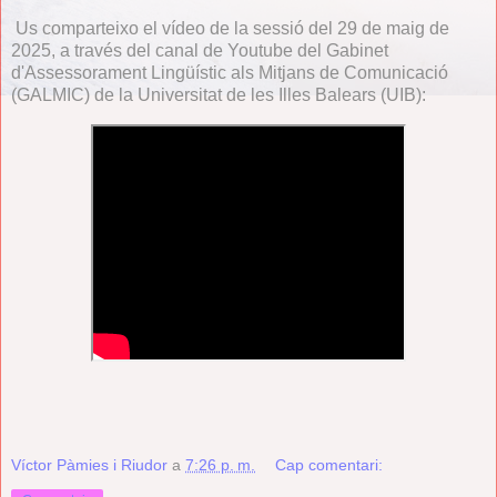
Us comparteixo el vídeo de la sessió del 29 de maig de
2025, a través del canal de Youtube del Gabinet
d'Assessorament Lingüístic als Mitjans de Comunicació
(GALMIC) de la Universitat de les Illes Balears (UIB):
Víctor Pàmies i Riudor
a
7:26 p. m.
Cap comentari: