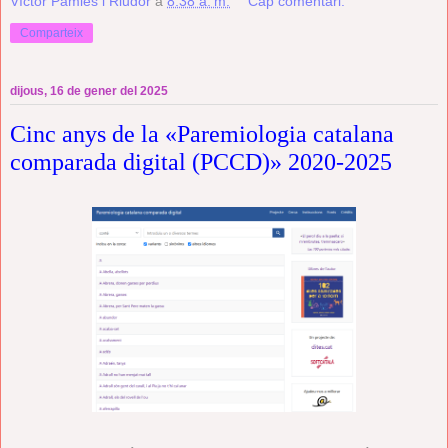
Víctor Pàmies i Riudor
a
8:38 a. m.
Cap comentari:
Comparteix
dijous, 16 de gener del 2025
Cinc anys de la «Paremiologia catalana
comparada digital (PCCD)» 2020-2025