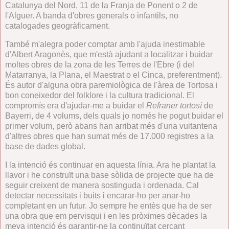
Catalunya del Nord, 11 de la Franja de Ponent o 2 de
l'Alguer. A banda d'obres generals o infantils, no
catalogades geogràficament.
També m'alegra poder comptar amb l'ajuda inestimable
d'Albert Aragonès, que m'està ajudant a localitzar i buidar
moltes obres de la zona de les Terres de l'Ebre (i del
Matarranya, la Plana, el Maestrat o el Cinca, preferentment).
És autor d'alguna obra paremiològica de l'àrea de Tortosa i
bon coneixedor del folklore i la cultura tradicional. El
compromís era d'ajudar-me a buidar el
Refraner tortosí
de
Bayerri, de 4 volums, dels quals jo només he pogut buidar el
primer volum, però abans han arribat més d'una vuitantena
d'altres obres que han sumat més de 17.000 registres a la
base de dades global.
I la intenció és continuar en aquesta línia. Ara he plantat la
llavor i he construït una base sòlida de projecte que ha de
seguir creixent de manera sostinguda i ordenada. Cal
detectar necessitats i buits i encarar-ho per anar-ho
completant en un futur. Jo sempre he entès que ha de ser
una obra que em pervisqui i en les pròximes dècades la
meva intenció és garantir-ne la continuïtat cercant