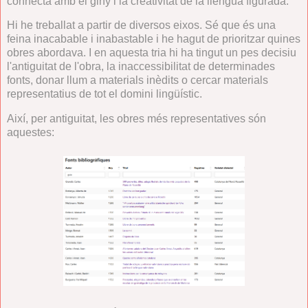
connecta amb el giny i la creativitat de la llengua figurada.
Hi he treballat a partir de diversos eixos. Sé que és una
feina inacabable i inabastable i he hagut de prioritzar quines
obres abordava. I en aquesta tria hi ha tingut un pes decisiu
l'antiguitat de l'obra, la inaccessibilitat de determinades
fonts, donar llum a materials inèdits o cercar materials
representatius de tot el domini lingüístic.
Així, per antiguitat, les obres més representatives són
aquestes: