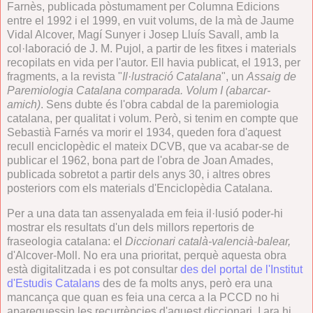
Farnès, publicada pòstumament per Columna Edicions
entre el 1992 i el 1999, en vuit volums, de la mà de Jaume
Vidal Alcover, Magí Sunyer i Josep Lluís Savall, amb la
col·laboració de J. M. Pujol, a partir de les fitxes i materials
recopilats en vida per l'autor. Ell havia publicat, el 1913, per
fragments, a la revista "
Il·lustració Catalana
", un
Assaig de
Paremiologia Catalana comparada. Volum I (abarcar-
amich)
. Sens dubte és l'obra cabdal de la paremiologia
catalana, per qualitat i volum. Però, si tenim en compte que
Sebastià Farnés va morir el 1934, queden fora d'aquest
recull enciclopèdic el mateix DCVB, que va acabar-se de
publicar el 1962, bona part de l'obra de Joan Amades,
publicada sobretot a partir dels anys 30, i altres obres
posteriors com els materials d'Enciclopèdia Catalana.
Per a una data tan assenyalada em feia il·lusió poder-hi
mostrar els resultats d'un dels millors repertoris de
fraseologia catalana: el
Diccionari català-valencià-balear,
d'Alcover-Moll. No era una prioritat, perquè aquesta obra
està digitalitzada i es pot consultar
des del portal de l'Institut
d'Estudis Catalans
des de fa molts anys, però era una
mancança que quan es feia una cerca a la PCCD no hi
apareguessin les recurrències d'aquest diccionari. I ara hi