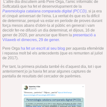
L'altre dia discutíem amb Pere Orga, l'amic informàtic de
Softcatalà que ha fet el desenvolupament de la
Paremiologia catalana comparada digital (PCCD)
, si ja era
el cinquè aniversari de l'eina. La veritat és que es fa difícil
de determinar, perquè va estar en període de proves durant
força mesos abans d'obrir-la al públic en general i vam
decidir fer-ne difusió un dia determinat, el dijous, 16 de
gener de 2020, per anunciar que fèiem la
presentació a
Vilaweb el dimecres, 29 de gener.
Pere Orga
ha fet un escrit al seu blog
per aquesta efemèride
i repassa molt bé els antecedents (que es remunten al juliol
de 2017).
Per tant, la primera piulada també és d'aquest dia, tot i que
anteriorment jo ja havia fet anar algunes captures de
pantalla de resultats del cercador de parèmies.