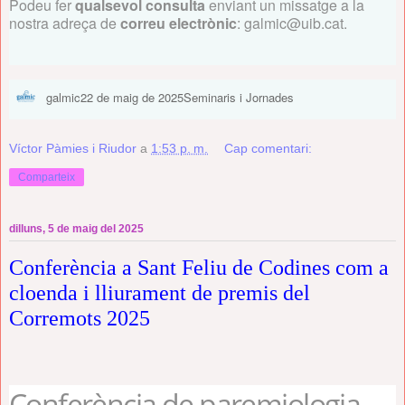
Podeu fer
qualsevol consulta
enviant un missatge a
la
nostra adreça de
correu electrònic
: galmic@uib.cat.
Autor
Publicat
Categories
galmic
22 de maig de 2025
Seminaris i Jornades
el
Víctor Pàmies i Riudor
a
1:53 p. m.
Cap comentari:
Comparteix
dilluns, 5 de maig del 2025
Conferència a Sant Feliu de Codines com a
cloenda i lliurament de premis del
Corremots 2025
Conferència de paremiologia