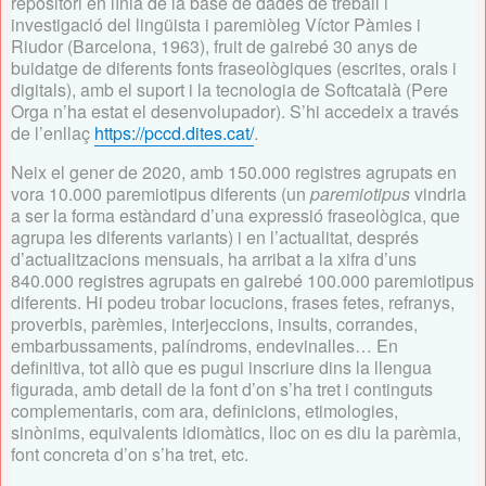
repositori en línia de la base de dades de treball i
investigació del lingüista i paremiòleg Víctor Pàmies i
Riudor (Barcelona, 1963), fruit de gairebé 30 anys de
buidatge de diferents fonts fraseològiques (escrites, orals i
digitals), amb el suport i la tecnologia de Softcatalà (Pere
Orga n’ha estat el desenvolupador). S’hi accedeix a través
de l’enllaç
https://pccd.dites.cat/
.
Neix el gener de 2020, amb 150.000 registres agrupats en
vora 10.000 paremiotipus diferents (un
paremiotipus
vindria
a ser la forma estàndard d’una expressió fraseològica, que
agrupa les diferents variants) i en l’actualitat, després
d’actualitzacions mensuals, ha arribat a la xifra d’uns
840.000 registres agrupats en gairebé 100.000 paremiotipus
diferents. Hi podeu trobar locucions, frases fetes, refranys,
proverbis, parèmies, interjeccions, insults, corrandes,
embarbussaments, palíndroms, endevinalles… En
definitiva, tot allò que es pugui inscriure dins la llengua
figurada, amb detall de la font d’on s’ha tret i continguts
complementaris, com ara, definicions, etimologies,
sinònims, equivalents idiomàtics, lloc on es diu la parèmia,
font concreta d’on s’ha tret, etc.