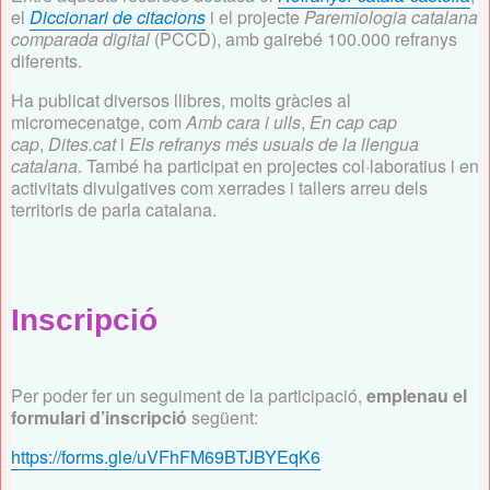
el
Diccionari de citacions
i el projecte
Paremiologia catalana
comparada digital
(PCCD), amb gairebé 100.000 refranys
diferents.
Ha publicat diversos llibres, molts gràcies al
micromecenatge, com
Amb cara i ulls
,
En cap cap
cap
,
Dites.cat
i
Els refranys més usuals de la llengua
catalana
. També ha participat en projectes col·laboratius i en
activitats divulgatives com xerrades i tallers arreu dels
territoris de parla catalana.
Inscripció
Per poder fer un seguiment de la participació,
emplenau el
formulari d’inscripció
següent:
https://forms.gle/uVFhFM69BTJBYEqK6