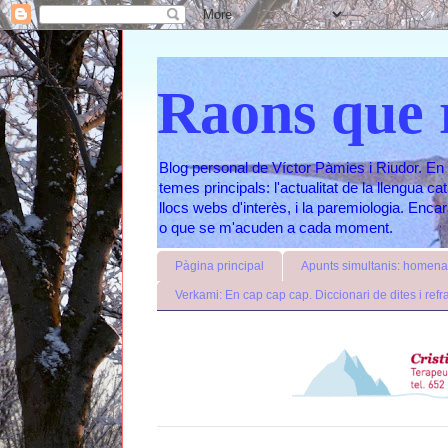
Raons que 
Blog personal de Víctor Pàmies i Riudor. En 
temes principals: l'actualitat de la llengua c
llocs webs d'interès, i la paremiologia. Enc
o que se m'acuden a cada moment.
Pàgina principal
Apunts simultanis: homenat
Verkami: En cap cap cap. Diccionari de dites i refr