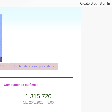
'ull
Top ten dels refranys catalans
Comptador de parèmies
1.315.720
(dv, 20/3/2026) - 8:00