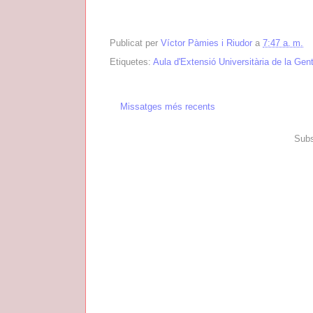
Publicat per
Víctor Pàmies i Riudor
a
7:47 a. m.
Etiquetes:
Aula d'Extensió Universitària de la Ge
Missatges més recents
Subs