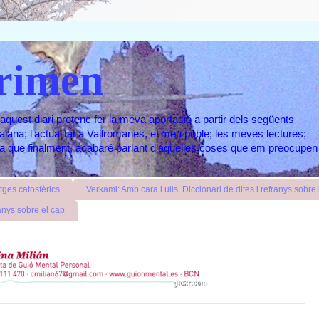
rimen
aquest diari pretenc fer la meva aportació a partir dels següents
atalana; l'actualitat a Vallromanes, el meu poble; les meves lectures;
ara que finalment, acabaré parlant d'aquelles coses que em preocupen
ges catosfèrics
Verkami: Amb cara i ulls. Diccionari de dites i refranys sobre l
anys sobre el cap