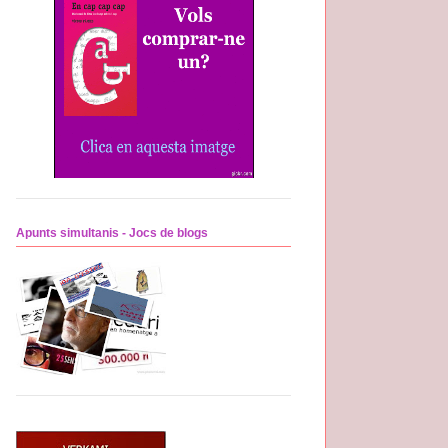
Apunts simultanis - Jocs de blogs