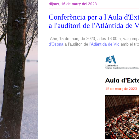
dijous, 16 de març del 2023
Conferència per a l'Aula d'Ex
a l'auditori de l'Atlàntida de 
Ahir, 15 de març de 2023, a les 18.00 h, vaig impar
d'Osona
a l'auditori de
l'Atlàntida de Vic
amb el tít