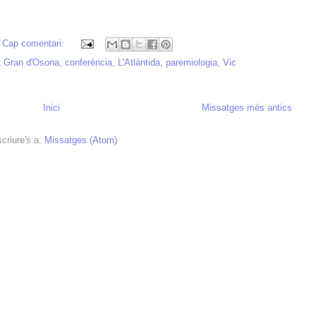
Cap comentari:
nt Gran d'Osona
,
conferència
,
L'Atlàntida
,
paremiologia
,
Vic
Inici
Missatges més antics
criure's a:
Missatges (Atom)