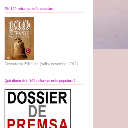
Els 100 refranys més populars
Cossetània Edicions (Valls, novembre 2012)
Què diuen dels 100 refranys més populars?