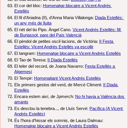
El cor del bloc: 
Homenatge blocaire a Vicent Andrés 
Estellés
El fil d’Ariadna (II), d’Anna Maria Villalonga: 
Diada Estellés: 
un any més de lluita
El nét del tio Pipo. Àngel Cano. 
Vicent Andrés Estellés: fill 
de Burjassot, pare del País Valencià
El pèndol de petites oscil·lacions, de Victòria: 
II Festa 
Estellés: Vicent Andrés Estellés va escollir
El tangram: 
Homenatge blocaire a Vicent Andrés Estellés
El Tao de Teresa: 
II Diada Estellés
El teler del record, de Joana Navarro: 
Festa Estellés a 
Algemesí
El Tempir: 
Homenatjant Vicent Andrés Estellés
Els primers gestos del verd, de Mercè Climent: 
II Diada 
Estellés
Encara estem així, de Jpmerch: 
No hi havia a València dos 
amants
Es desclou la tenebra..., de Lluís Servé: 
Pacífica (A Vicent 
Andrés Estellés)
És l’hora d’hissar els somnis, de Laura Dalmau: 
Homenatge blocaire a Vicent Andrés Estellés