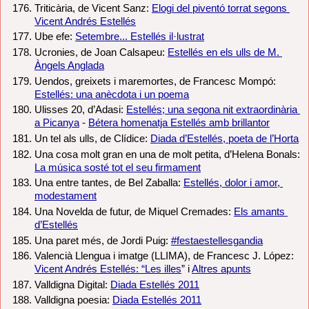
Triticària, de Vicent Sanz: 
Elogi del piventó torrat segons 
Vicent Andrés Estellés
Ube efe: 
Setembre... Estellés il·lustrat
Ucronies, de Joan Calsapeu: 
Estellés en els ulls de M. 
Àngels Anglada
Uendos, greixets i maremortes, de Francesc Mompó: 
Estellés: una anècdota i un poema
Ulisses 20, d’Adasi: 
Estellés; una segona nit extraordinària 
a Picanya
 - 
Bétera homenatja Estellés amb brillantor
Un tel als ulls, de Clídice: 
Diada d’Estellés, poeta de l’Horta
Una cosa molt gran en una de molt petita, d’Helena Bonals: 
La música sosté tot el seu firmament
Una entre tantes, de Bel Zaballa: 
Estellés, dolor i amor, 
modestament
Una Novelda de futur, de Miquel Cremades: 
Els amants 
d’Estellés
Una paret més, de Jordi Puig: 
#festaestellesgandia
Valencià Llengua i imatge (LLIMA), de Francesc J. López: 
Vicent Andrés Estellés: “Les illes
” i 
Altres apunts
Valldigna Digital: 
Diada Estellés 2011
Valldigna poesia: 
Diada Estellés 2011