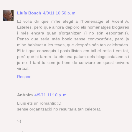
Lluís Bosch
4/9/11 10:50 p. m.
Et volia dir que m'he afegit a l'homenatge al Vicent A.
Estellés, però que alhora deploro els homenatges blogaires
i més encara quan s'organitzen (i no són espontanis).
Penso que seria més bonic sense convocatòria, però ja
m'he habituat a les teves, que després són tan celebrades.
El fet que convoquis i posis llistes em tall el rotllo i em fot,
però què hi farem: tu ets una patum dels blogs catalanets i
jo no. I tant tu com jo hem de conviure en quest univers
virtual.
Respon
Anònim
4/9/11 11:10 p. m.
Lluís ets un romàntic :D
sense organització no resultaria tan celebrat.
:-)