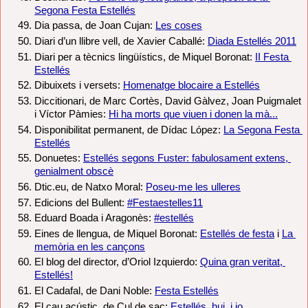
Segona Festa Estellés
Dia passa, de Joan Cujan: 
Les coses
Diari d’un llibre vell, de Xavier Caballé: 
Diada Estellés 2011
Diari per a tècnics lingüístics, de Miquel Boronat: 
II Festa 
Estellés
Dibuixets i versets: 
Homenatge blocaire a Estellés
Diccitionari, de Marc Cortès, David Gàlvez, Joan Puigmalet 
i Víctor Pàmies: 
Hi ha morts que viuen i donen la mà...
Disponibilitat permanent, de Dídac López: 
La Segona Festa 
Estellés
Donuetes: 
Estellés segons Fuster: fabulosament extens, 
genialment obscè
Dtic.eu, de Natxo Moral: 
Poseu-me les ulleres
Edicions del Bullent: 
#Festaestelles11
Eduard Boada i Aragonès: 
#estellés
Eines de llengua, de Miquel Boronat: 
Estellés de festa
 i 
La 
memòria en les cançons
El blog del director, d’Oriol Izquierdo: 
Quina gran veritat, 
Estellés!
El Cadafal, de Dani Noble: 
Festa Estellés
El cau acústic, de Cul de sac: 
Estellés, hui, i jo