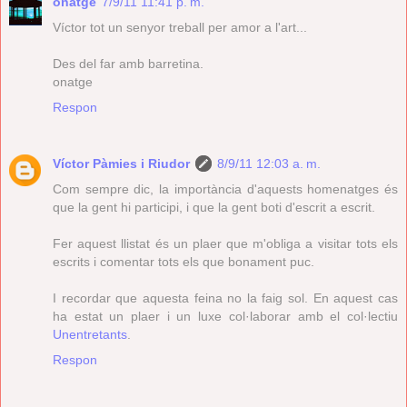
onatge
7/9/11 11:41 p. m.
Víctor tot un senyor treball per amor a l'art...
Des del far amb barretina.
onatge
Respon
Víctor Pàmies i Riudor
8/9/11 12:03 a. m.
Com sempre dic, la importància d'aquests homenatges és
que la gent hi participi, i que la gent boti d'escrit a escrit.
Fer aquest llistat és un plaer que m'obliga a visitar tots els
escrits i comentar tots els que bonament puc.
I recordar que aquesta feina no la faig sol. En aquest cas
ha estat un plaer i un luxe col·laborar amb el col·lectiu
Unentretants
.
Respon