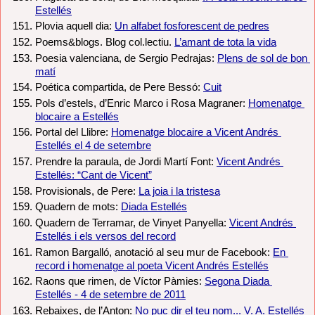
Estellés
Plovia aquell dia: 
Un alfabet fosforescent de pedres
Poems&blogs. Blog col.lectiu. 
L’amant de tota la vida
Poesia valenciana, de Sergio Pedrajas: 
Plens de sol de bon 
matí
Poética compartida, de Pere Bessó: 
Cuit
Pols d’estels, d’Enric Marco i Rosa Magraner: 
Homenatge 
blocaire a Estellés
Portal del Llibre: 
Homenatge blocaire a Vicent Andrés 
Estellés el 4 de setembre
Prendre la paraula, de Jordi Martí Font: 
Vicent Andrés 
Estellés: “Cant de Vicent”
Provisionals, de Pere: 
La joia i la tristesa
Quadern de mots: 
Diada Estellés
Quadern de Terramar, de Vinyet Panyella: 
Vicent Andrés 
Estellés i els versos del record
Ramon Bargalló, anotació al seu mur de Facebook: 
En 
record i homenatge al poeta Vicent Andrés Estellés
Raons que rimen, de Víctor Pàmies: 
Segona Diada 
Estellés - 4 de setembre de 2011
Rebaixes, de l’Anton: 
No puc dir el teu nom... V. A. Estellés