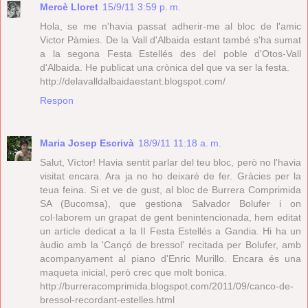
Mercè Lloret
15/9/11 3:59 p. m.
Hola, se me n'havia passat adherir-me al bloc de l'amic
Victor Pàmies. De la Vall d'Albaida estant també s'ha sumat
a la segona Festa Estellés des del poble d'Otos-Vall
d'Albaida. He publicat una crònica del que va ser la festa.
http://delavalldalbaidaestant.blogspot.com/
Respon
Maria Josep Escrivà
18/9/11 11:18 a. m.
Salut, Víctor! Havia sentit parlar del teu bloc, però no l'havia
visitat encara. Ara ja no ho deixaré de fer. Gràcies per la
teua feina. Si et ve de gust, al bloc de Burrera Comprimida
SA (Bucomsa), que gestiona Salvador Bolufer i on
col·laborem un grapat de gent benintencionada, hem editat
un article dedicat a la II Festa Estellés a Gandia. Hi ha un
àudio amb la 'Cançó de bressol' recitada per Bolufer, amb
acompanyament al piano d'Enric Murillo. Encara és una
maqueta inicial, però crec que molt bonica.
http://burreracomprimida.blogspot.com/2011/09/canco-de-
bressol-recordant-estelles.html