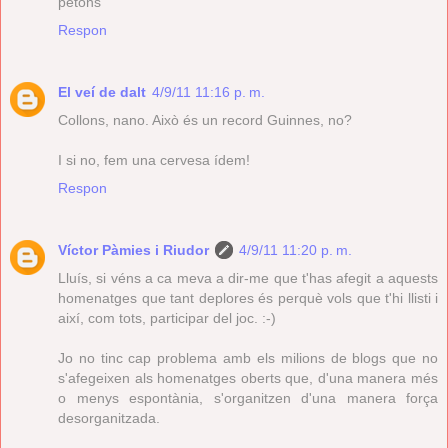
petons
Respon
El veí de dalt
4/9/11 11:16 p. m.
Collons, nano. Això és un record Guinnes, no?
I si no, fem una cervesa ídem!
Respon
Víctor Pàmies i Riudor
4/9/11 11:20 p. m.
Lluís, si véns a ca meva a dir-me que t'has afegit a aquests
homenatges que tant deplores és perquè vols que t'hi llisti i
així, com tots, participar del joc. :-)
Jo no tinc cap problema amb els milions de blogs que no
s'afegeixen als homenatges oberts que, d'una manera més
o menys espontània, s'organitzen d'una manera força
desorganitzada.