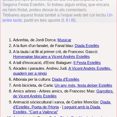
Segona Festa Estellés. Si trobeu algun enllaç que encara
no hem llistat, podeu deixar-lo als comentaris.
Trobareu aquest llistat també a l'espai web del col·lectiu
Un
entre tants
, partit en tres apunts (
I
,
II
i
III
).
Adverbia, de Jordi Dorca: 
Musicar
A la llum d’un fanalet, de Fanal blau: 
Diada Estellés
A la taula i al llit al primer crit, de Francesc Gascó: 
Homenatge blocaire a Vicent Andrés Estellés
A tall d’invocació, d’Enric Balaguer: 
II Festa Estellés
Aixades i paraules. Andreu Judi. 
A Vicent Andrés Estellés, 
quadern per a ningú
Alboraia per la cultura: 
Diada d’Estellés
Amb bicicleta, de Carla: 
Un any més, festa de/per Estellés
Amics arbres - Arbres amics, de Francesc Mas: 
Garrofers 
de Vicent Andrés Estellés
Animació sòciocultural i xarxa, de Carles Monclús: 
Diada 
d’Estellés. Poeta de l’Horta
 - 
I seguint amb la Diada 
Estellés, “Cant a València”