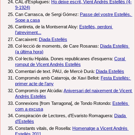
CAL d’Esplugues: 
Ho deixe escrit, Vient Andrés Estellés (4-
9-1924)
Can Carrasca, de Sergi Gómez: 
Passe del vostre Estellés. 
Sope a casa
Cantireta, de la Montserrat Aloy: 
Estellés, perdoni 
l’atreviment...
Carcaixent: 
Diada Estellés
Col·lecció de moments, de Care Rosanas: 
Diada Estellés 
(a última hora)
Col·lectiu Hipàtia. Dones republicanes d’esquerra: 
Coral 
romput de VIcent Andrés Estellés
Comentari de text. PAU, de Mercè Durà: 
Diada Estellés
Compromés amb Catarroja, de Xavi Bellot: 
Festa Estellés: 
primer acte de l’any
Compromís per Alcúdia: 
Aniversari del naixement de Vicent 
Andrés Estellés
Connexions [from Tarragona[, de Tondo Rotondo: 
Estellés 
com a excusa
Conspiración de Lectores, d’Evaristo Romaguera: 
Diada 
d’Estellés
Constants vitals, de Rosella: 
Homenatge a Vicent Andrés 
Estellés 2011