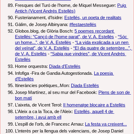
Fresques del Turó de l’home, de Miquel Messeguer: 
Puig 
Antich (Vicent Andrés Estellés)
Fusterianament, d’Isidre: 
Estellés, un poeta de realitats
Gàlim, de Josep Albinyana: 
#festaestellés
Globos.blog, de Glòria Bosch: 
5 poemes recordant 
Estellés: “Cançó de l’home parat”, de V. A. Estellés
 - 
“Sóc 
un home...”, de V. A. Estellés
 - 
“La vida explicada a un nen 
del veïnat”, de V. A. Estellés
 - 
“El dia quatre de setembre...”, 
de V. A. Estellés
 - 
“Sabia que vindries”, de Vicent Andrés 
Estellés
Home orquestra: 
Diada d’Estellés
Infofiga -Fira de Gandia Autogestionada. 
La poesia 
d’Estellés
Itineràncies poètiques,.Mon: 
Diada Estellés
Josep Martínez, al seu mur del Facebook: 
Plens de son de 
bon matí
L’aixeta, de Vicent Terol: 
II homenatge blocaire a Estellés
L’Aleix a ca la Toca, de l’Aleix: 
Estellés, aquell 4 de 
setembre, i avui amb ell
L’espill de l’orb, de Francesc Arnau: 
La festa va creixent...
L’interès per la llengua dels valencians, de Josep Daniel 