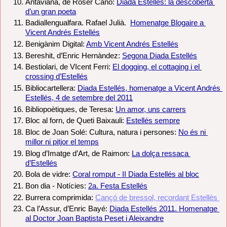
Antaviana, de Roser Caño: 
Diada Estellés: la descoberta 
d’un gran poeta
Badiallengualfara. Rafael Julià.  
Homenatge Blogaire a 
Vicent Andrés Estellés
Benigànim Digital: 
Amb Vicent Andrés Estellés
Bereshit, d’Enric Hernàndez: 
Segona Diada Estellés
Bestiolari, de VIcent Ferri: 
El dogging, el cottaging i el 
crossing d’Estellés
Bibliocartellera: 
Diada Estellés, homenatge a Vicent Andrés 
Estellés, 4 de setembre del 2011
Bibliopoètiques, de Teresa: 
Un amor, uns carrers
Bloc al forn, de Queti Baixauli: 
Estellés sempre
Bloc de Joan Solé: Cultura, natura i persones: 
No és ni 
millor ni pitjor el temps
Blog d’Imatge d’Art, de Raimon: 
La dolça ressaca 
d’Estellés
Bola de vidre: 
Coral romput - II Diada Estellés al bloc
Bon dia - Notícies: 
2a. Festa Estellés
Burrera comprimida: 
Cançó de bressol, recordant Estellés 
Ca l’Assur, d’Enric Bayé: 
Diada Estellés 2011. Homenatge 
al Doctor Joan Baptista Peset i Aleixandre