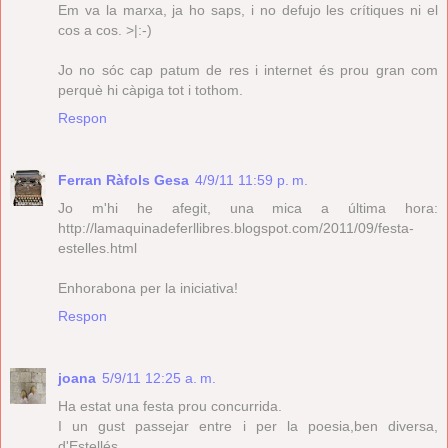
Em va la marxa, ja ho saps, i no defujo les crítiques ni el
cos a cos. >|:-)
Jo no sóc cap patum de res i internet és prou gran com
perquè hi càpiga tot i tothom.
Respon
Ferran Ràfols Gesa
4/9/11 11:59 p. m.
Jo m'hi he afegit, una mica a última hora:
http://lamaquinadeferllibres.blogspot.com/2011/09/festa-
estelles.html
Enhorabona per la iniciativa!
Respon
joana
5/9/11 12:25 a. m.
Ha estat una festa prou concurrida.
I un gust passejar entre i per la poesia,ben diversa,
d'Estellés.