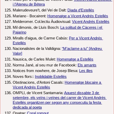
i l’Ateneu de Bétera
Malerudeveure’t, del Veí de Dalt: 
Diada d’Estellés
Mariano - Bocairent: 
Homenatge a Vicent Andrés Estellés
Melderomer. Col.lectiu Àudiovisual: 
Vicent Andrés Estellés
Mil dimonis, de Lluís Bosch: 
La solitud de Càceres i el 
Pajarino
Miralls d’aigua, de Carme Cabús: 
Per a Vicent Andrés 
Estellés
Nacionalistes de la Valldigna: 
“M’aclame a tu” [Andreu 
Valor]
Nausica, de Carles Mulet: 
Homenatge a Estellés
Norma Jané, al seu mur de Facebook: 
Els amants
Notices from nowhere, de Josep Blesa: 
Les illes
Noves flors:: 
Inoblidable Estellés
Obstinacions, d’Antoni Casals: 
Homenatge blocaire a 
Vicent Andrés Estellés
OMPLI, de Vicent Santamaria: 
Aquest dissabte 3 de 
setembre, els veïns i veïnes del carrer de Vicent Andrés 
Estellés organitzen per segon any consecutiu la festa 
dedicada al poeta
Onatge: 
Coral romput