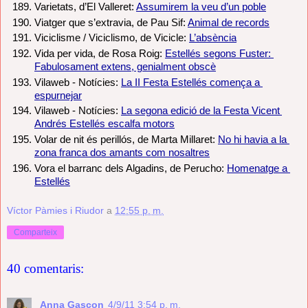
Varietats, d’El Valleret: 
Assumirem la veu d’un poble
Viatger que s’extravia, de Pau Sif: 
Animal de records
Viciclisme / Viciclismo, de Vicicle: 
L’absència
Vida per vida, de Rosa Roig: 
Estellés segons Fuster: 
Fabulosament extens, genialment obscè
Vilaweb - Notícies: 
La II Festa Estellés comença a 
espurnejar
Vilaweb - Notícies: 
La segona edició de la Festa Vicent 
Andrés Estellés escalfa motors
Volar de nit és perillós, de Marta Millaret: 
No hi havia a la 
zona franca dos amants com nosaltres
Vora el barranc dels Algadins, de Perucho: 
Homenatge a 
Estellés
Víctor Pàmies i Riudor
a
12:55 p. m.
Comparteix
40 comentaris:
Anna Gascon
4/9/11 3:54 p. m.