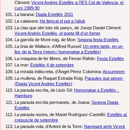
Climent: 
Vicent Andrés Estellés a l’IES Cid de València, el 
curs 1989-90
La barana: 
Diada Estellés 2011
La calaixera: 
He llençat el pot a l’aljub
La clau que obri tots els panys, de Josep Daniel Climent: 
Vicent Andrés Estellés, el poeta fill d’un forner
La garrofa de Mont-roig, de Mon: 
Segona festa Estellés
La línia de Wallace, d’Alfred Russel: 
Un entre tants, en un 
lloc de la Terra (retorn i homenatge a Estellés)
La màquina de fer llibres, de Ferran Ràfols: 
Festa Estellés
La mar: 
Estellés 4 de setembre
La mirada indiscreta, d’Àngel Pérez Colomina: 
Assumirem
La mullena, de Raquel Estrada Roig: 
Paraules que pesen 
(Diada Vicent Andrés Estellés)
La paraula escrita, de Lluís Gil: 
Homenatge a Estellés - 
Hamburg
La paraula escrita permaneix, de Joana: 
Segona Diada 
Estellés
La paraula nostra, de Manel Rodríguez-Castelló: 
Estellés al 
crepuscle de setembre
La paraula vola, d’Antoni de la Torre: 
Navegant amb Vicent 