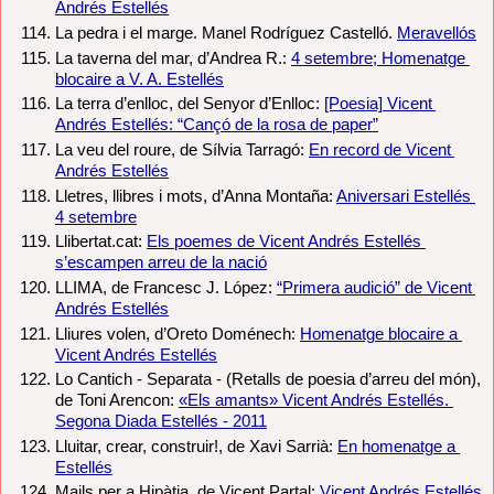
Andrés Estellés
La pedra i el marge. Manel Rodríguez Castelló. 
Meravellós
La taverna del mar, d’Andrea R.: 
4 setembre; Homenatge 
blocaire a V. A. Estellés
La terra d’enlloc, del Senyor d’Enlloc: 
[Poesia] Vicent 
Andrés Estellés: “Cançó de la rosa de paper”
La veu del roure, de Sílvia Tarragó: 
En record de Vicent 
Andrés Estellés
Lletres, llibres i mots, d’Anna Montaña: 
Aniversari Estellés 
4 setembre
Llibertat.cat: 
Els poemes de Vicent Andrés Estellés 
s’escampen arreu de la nació
LLIMA, de Francesc J. López: 
“Primera audició” de Vicent 
Andrés Estellés
Lliures volen, d’Oreto Doménech: 
Homenatge blocaire a 
Vicent Andrés Estellés
Lo Cantich - Separata - (Retalls de poesia d’arreu del món), 
de Toni Arencon: 
«Els amants» Vicent Andrés Estellés. 
Segona Diada Estellés - 2011
Lluitar, crear, construir!, de Xavi Sarrià: 
En homenatge a 
Estellés
Mails per a Hipàtia, de Vicent Partal: 
Vicent Andrés Estellés 