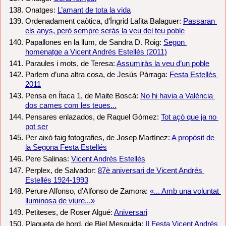
Onatges: 
L’amant de tota la vida
Ordenadament caòtica, d’Íngrid Lafita Balaguer: 
Passaran 
els anys, però sempre seràs la veu del teu poble
Papallones en la llum, de Sandra D. Roig: 
Segon 
homenatge a Vicent Andrés Estellés (2011)
Paraules i mots, de Teresa: 
Assumiràs la veu d’un poble
Parlem d’una altra cosa, de Jesús Pàrraga: 
Festa Estellés 
2011
Pensa en Ítaca 1, de Maite Boscà: 
No hi havia a València 
dos cames com les teues...
Pensares enlazados, de Raquel Gómez: 
Tot açò que ja no 
pot ser
Per això faig fotografies, de Josep Martínez: 
A propòsit de 
la Segona Festa Estellés
Pere Salinas: 
Vicent Andrés Estellés
Perplex, de Salvador: 
87è aniversari de Vicent Andrés 
Estellés 1924-1993
Perure Alfonso, d’Alfonso de Zamora: 
«... Amb una voluntat 
lluminosa de viure...»
Petiteses, de Roser Algué: 
Aniversari
Plagueta de bord, de Biel Mesquida: 
II Festa Vicent Andrés 