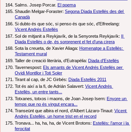
Salms. Josep Porcar. 
El poema
Shaudin Melgar-Foraster: 
Segona Diada Estellés des del 
Canadà
Si dubto és que sóc, si penso és que sóc, d’Elfreelang: 
Vicent Andrés Estellés
Sol de mitjanit a Reykjavík, de la Senyoreta Reykjavík: 
II 
Diada Estellés o de, és sorprenent el fet d’una cirera
Sota la creueta, de Xavier Aliaga: 
Homenatge a Estellés: 
Testament mural
Taller de creació literària, d’Eutrapèlia: 
Diada d’Estellés
Tavernespost: 
Els amants de Vicent Andrés Estellés per 
Ovidi Montllor i Toti Soler
Tirant al cap, de JC Girbés: 
Diada Estellés 2011
Tot és així a la fi, de Adrián Salavert: 
Vicent Andrés 
Estellés, un entre tants...
Totxanes, totxos i maons, de Joan Josep Isern: 
Enyore un 
temps que no és vingut encara...
Transeünt que albira el nord, d’Albert Lázaro-Tinaut: 
Vicent 
Andrés Estellés, un home trist en el record
Tronava... ha, ha, ha, de Vicent Brotons: 
Estellés: l’amor i la 
ferocitat