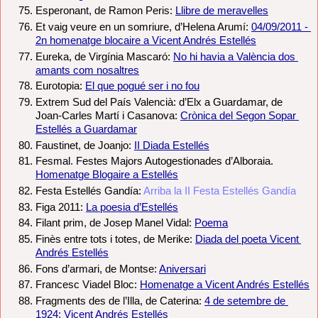
Esperonant, de Ramon Peris: 
Llibre de meravelles
Et vaig veure en un somriure, d’Helena Arumí: 
04/09/2011 - 
2n homenatge blocaire a Vicent Andrés Estellés
Eureka, de Virgínia Mascaró: 
No hi havia a València dos 
amants com nosaltres
Eurotopia: 
El que pogué ser i no fou
Extrem Sud del País Valencià: d’Elx a Guardamar, de 
Joan-Carles Martí i Casanova: 
Crònica del Segon Sopar 
Estellés a Guardamar
Faustinet, de Joanjo: 
II Diada Estellés
Fesmal. Festes Majors Autogestionades d’Alboraia. 
Homenatge Blogaire a Estellés
Festa Estellés Gandía: 
Arriba la II Festa Estellés Gandía
Figa 2011: 
La poesia d’Estellés
Filant prim, de Josep Manel Vidal: 
Poema
Finès entre tots i totes, de Merike: 
Diada del poeta Vicent 
Andrés Estellés
Fons d’armari, de Montse: 
Aniversari
Francesc Viadel Bloc: 
Homenatge a Vicent Andrés Estellés
Fragments des de l’Illa, de Caterina: 
4 de setembre de 
1924: Vicent Andrés Estellés