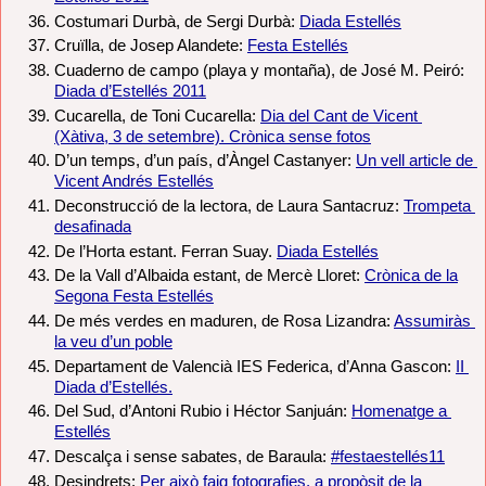
Costumari Durbà, de Sergi Durbà: 
Diada Estellés
Cruïlla, de Josep Alandete: 
Festa Estellés
Cuaderno de campo (playa y montaña), de José M. Peiró: 
Diada d’Estellés 2011
Cucarella, de Toni Cucarella: 
Dia del Cant de Vicent 
(Xàtiva, 3 de setembre). Crònica sense fotos
D’un temps, d’un país, d’Àngel Castanyer: 
Un vell article de 
Vicent Andrés Estellés
Deconstrucció de la lectora, de Laura Santacruz: 
Trompeta 
desafinada
De l’Horta estant. Ferran Suay. 
Diada Estellés
De la Vall d’Albaida estant, de Mercè Lloret:
Crònica de la
Segona Festa Estellés
De més verdes en maduren, de Rosa Lizandra: 
Assumiràs 
la veu d’un poble
Departament de Valencià IES Federica, d’Anna Gascon: 
II 
Diada d’Estellés.
Del Sud, d’Antoni Rubio i Héctor Sanjuán: 
Homenatge a 
Estellés
Descalça i sense sabates, de Baraula: 
#festaestellés11
Desindrets: 
Per això faig fotografies, a propòsit de la 