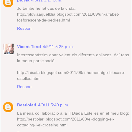
plovia
4/9/11 5:17 p. m.
Jo també he fet cas de la crida:
http://ploviaaquelldia.blogspot.com/2011/09/un-alfabet-
fosforescent-de-pedres.html
Respon
Vicent Terol
4/9/11 5:25 p. m.
Interessantíssim anar veient els diferents enllaços. Ací tens
la meua participació:
http://laixeta.blogspot.com/2011/09/ii-homenatge-blocaire-
estelles.html
Respon
Bestiolari
4/9/11 5:49 p. m.
La meua col·laboració a la II Diada Estellés en el meu blog:
http://bestiolari.blogspot.com/2011/09/el-dogging-el-
cottaging-i-el-crossing.html