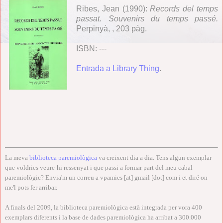
Ribes, Jean (1990):
Records del temps
passat. Souvenirs du temps passé
.
Perpinyà, , 203 pàg.
ISBN: ---
Entrada a Library Thing
.
La meva
biblioteca paremiològica
va creixent dia a dia. Tens algun exemplar
que voldries veure-hi ressenyat i que passi a formar part del meu cabal
paremiològic? Envia'm un correu a vpamies [at] gmail [dot] com i et diré on
me'l pots fer arribar.
A finals del 2009, la biblioteca paremiològica està integrada per vora 400
exemplars diferents i la base de dades paremiològica ha arribat a 300.000