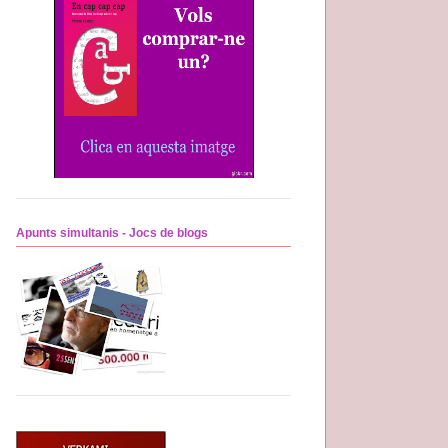
Apunts simultanis - Jocs de blogs