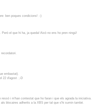
re: ben poques condicions! :-)
. Però el que hi ha, ja queda! Això no ens ho pren ningú!
 recordatori.
 que embastat).
el 22 d'agost. ;-D
ressó i m'han contestat que ho faran i que els agrada la iniciativa.
als blocaires adherits a la XBS per tal que s'hi sumin també.