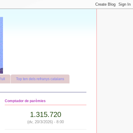
'ull
Top ten dels refranys catalans
Comptador de parèmies
1.315.720
(dv, 20/3/2026) - 8:00