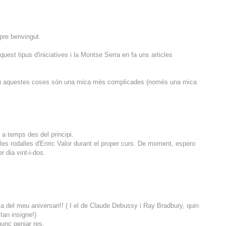
pre benvingut.
est tipus d'iniciatives i la Montse Serra en fa uns articles
stiu aquestes coses són una mica més complicades (només una mica
 a temps des del principi.
 les rodalles d'Enric Valor durant el proper curs. De moment, espero
 dia vint-i-dos.
ia del meu aniversari!! ( I el de Claude Debussy i Ray Bradbury, quin
tan insigne!)
punc penjar res.