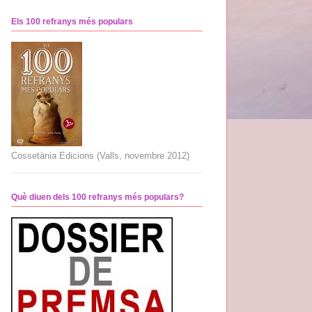
Els 100 refranys més populars
Cossetània Edicions (Valls, novembre 2012)
Què diuen dels 100 refranys més populars?