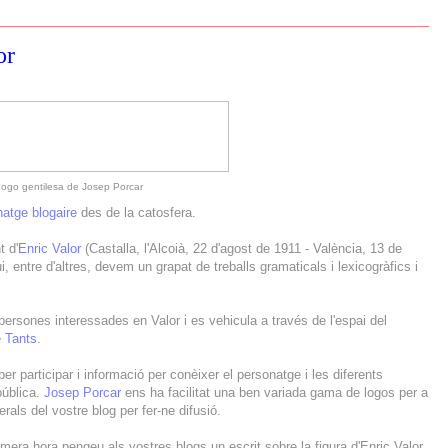
or
ogo gentilesa de Josep Porcar
atge blogaire
des de la catosfera.
t d'
Enric Valor
(Castalla, l'Alcoià, 22 d'agost de 1911 - València, 13 de
i, entre d'altres, devem un grapat de treballs gramaticals i lexicogràfics i
ersones interessades en Valor i es vehicula a través de l'espai del
 Tants
.
r participar i informació per conèixer el personatge i les diferents
pública.
Josep Porcar
ens ha facilitat una ben variada gama de logos per a
rals del vostre blog per fer-ne difusió.
era hora pengeu als vostres blogs un escrit sobre la figura d'Enric Valor