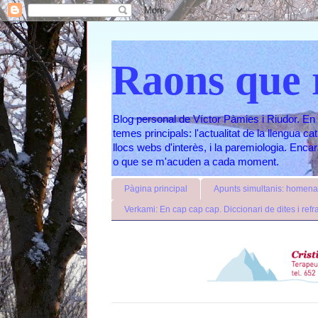
Raons que 
Blog personal de Víctor Pàmies i Riudor. En 
temes principals: l'actualitat de la llengua c
llocs webs d'interès, i la paremiologia. Enc
o que se m'acuden a cada moment.
Pàgina principal
Apunts simultanis: homenat
Verkami: En cap cap cap. Diccionari de dites i refr