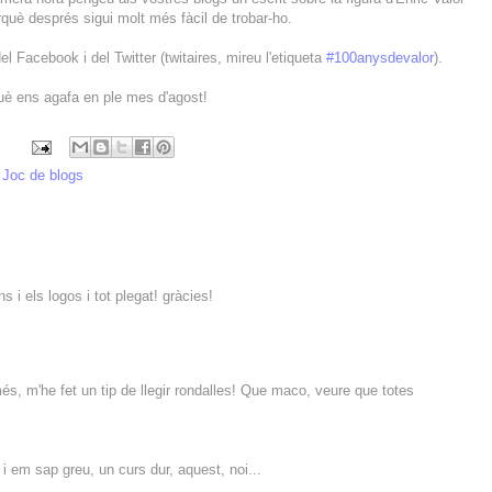
rquè després sigui molt més fàcil de trobar-ho.
l Facebook i del Twitter (twitaires, mireu l'etiqueta
#100anysdevalor
).
què ens agafa en ple mes d'agost!
,
Joc de blogs
 i els logos i tot plegat! gràcies!
és, m'he fet un tip de llegir rondalles! Que maco, veure que totes
i em sap greu, un curs dur, aquest, noi...