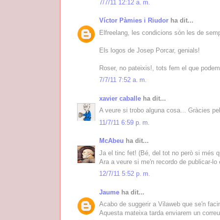
7/7/11 12:12 a. m.
Víctor Pàmies i Riudor
ha dit...
Elfreelang, les condicions són les de semp
Els logos de Josep Porcar, genials!
Roser, no pateixis!, tots fem el que podem
7/7/11 7:52 a. m.
xavier caballe
ha dit...
A veure si trobo alguna cosa... Gràcies pel
11/7/11 6:59 p. m.
McAbeu
ha dit...
Ja el tinc fet! (Bé, del tot no però si més
Ara a veure si me'n recordo de publicar-lo 
12/7/11 5:52 p. m.
Jaume
ha dit...
Acabo de suggerir a Vilaweb que se'n facin 
Aquesta mateixa tarda enviarem un correu 