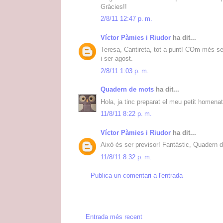
Gràcies!!
2/8/11 12:47 p. m.
Víctor Pàmies i Riudor
ha dit...
Teresa, Cantireta, tot a punt! COm més se
i ser agost.
2/8/11 1:03 p. m.
Quadern de mots
ha dit...
Hola, ja tinc preparat el meu petit homenat
11/8/11 8:22 p. m.
Víctor Pàmies i Riudor
ha dit...
Això és ser previsor! Fantàstic, Quadern 
11/8/11 8:32 p. m.
Publica un comentari a l'entrada
Entrada més recent