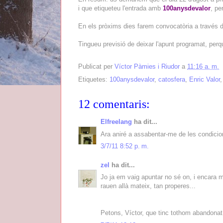
i que etiqueteu l'entrada amb
100anysdevalor
, pe
En els pròxims dies farem convocatòria a través de
Tingueu previsió de deixar l'apunt programat, per
Publicat per
Víctor Pàmies i Riudor
a
11:16 a. m.
Etiquetes:
100anysdevalor
,
catosfera
,
Enric Valor
12 comentaris:
Elfreelang
ha dit...
Ara aniré a assabentar-me de les condicions
3/7/11 8:52 p. m.
zel
ha dit...
Jo ja em vaig apuntar no sé on, i encara m
rauen allà mateix, tan properes...
Petons, Víctor, que tinc tothom abandonat 