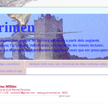
rimen
aquest diari pretenc fer la meva aportació a partir dels següents
atalana; l'actualitat a Vallromanes, el meu poble; les meves lectures;
ara que finalment, acabaré parlant d'aquelles coses que em preocupen
ges catosfèrics
Verkami: Amb cara i ulls. Diccionari de dites i refranys sobre l
anys sobre el cap