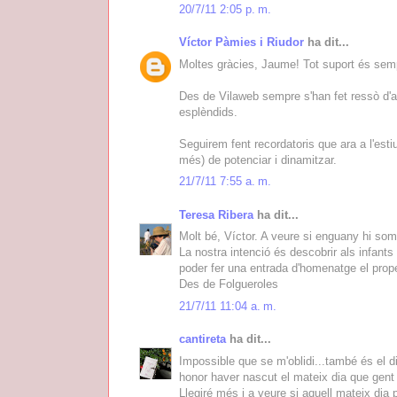
20/7/11 2:05 p. m.
Víctor Pàmies i Riudor
ha dit...
Moltes gràcies, Jaume! Tot suport és sem
Des de Vilaweb sempre s'han fet ressò d'aqu
esplèndids.
Seguirem fent recordatoris que ara a l'e
més) de potenciar i dinamitzar.
21/7/11 7:55 a. m.
Teresa Ribera
ha dit...
Molt bé, Víctor. A veure si enguany hi som
La nostra intenció és descobrir als infants
poder fer una entrada d'homenatge el proper
Des de Folgueroles
21/7/11 11:04 a. m.
cantireta
ha dit...
Impossible que se m'oblidi...també és el d
honor haver nascut el mateix dia que gent 
Llegiré més i a veure si aquell mateix dia 