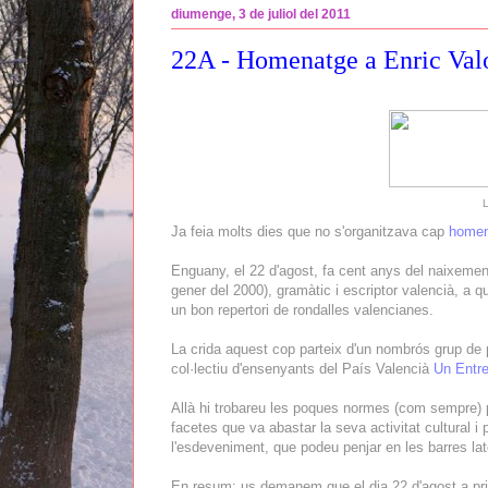
diumenge, 3 de juliol del 2011
22A - Homenatge a Enric Val
L
Ja feia molts dies que no s'organitzava cap
homen
Enguany, el 22 d'agost, fa cent anys del naixemen
gener del 2000), gramàtic i escriptor valencià, a qu
un bon repertori de rondalles valencianes.
La crida aquest cop parteix d'un nombrós grup de p
col·lectiu d'ensenyants del País Valencià
Un Entre
Allà hi trobareu les poques normes (com sempre) pe
facetes que va abastar la seva activitat cultural i 
l'esdeveniment, que podeu penjar en les barres late
En resum: us demanem que el dia 22 d'agost a prim