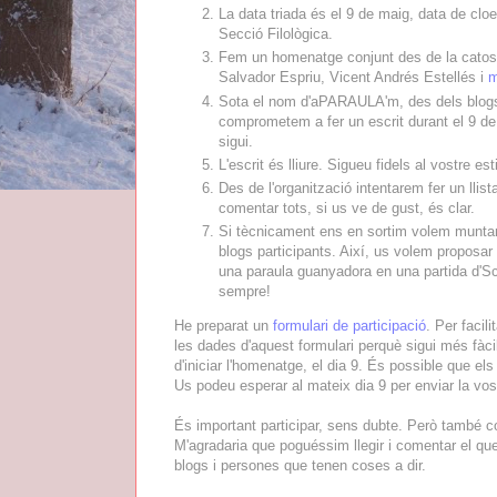
La data triada és el 9 de maig, data de clo
Secció Filològica.
Fem un homenatge conjunt des de la catosf
Salvador Espriu, Vicent Andrés Estellés i
m
Sota el nom d'aPARAULA'm, des dels blogs 
comprometem a fer un escrit durant el 9 de
sigui.
L'escrit és lliure. Sigueu fidels al vostre e
Des de l'organització intentarem fer un llist
comentar tots, si us ve de gust, és clar.
Si tècnicament ens en sortim volem muntar
blogs participants. Així, us volem proposar d
una paraula guanyadora en una partida d'Scra
sempre!
He preparat un
formulari de participació
. Per facil
les dades d'aquest formulari perquè sigui més fàcil 
d'iniciar l'homenatge, el dia 9. És possible que el
Us podeu esperar al mateix dia 9 per enviar la vost
És important participar, sens dubte. Però també co
M'agradaria que poguéssim llegir i comentar el que
blogs i persones que tenen coses a dir.