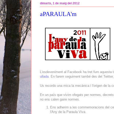
dimarts, 1 de maig del 2012
aPARAULA'm
L'esdeveniment al Facebook ha tret fum aquesta t
ullada
. En farem seguiment també des del Twitter, 
Us recordo una mica la mecànica i l'origen de la c
En un país que vivim ofegats per normes, decrets
no ens calen gaire normes.
Ens adherim a les commemoracions del centen
l'Any de la Paraula Viva.