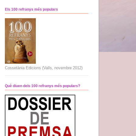
Els 100 refranys més populars
Cossetània Edicions (Valls, novembre 2012)
Què diuen dels 100 refranys més populars?