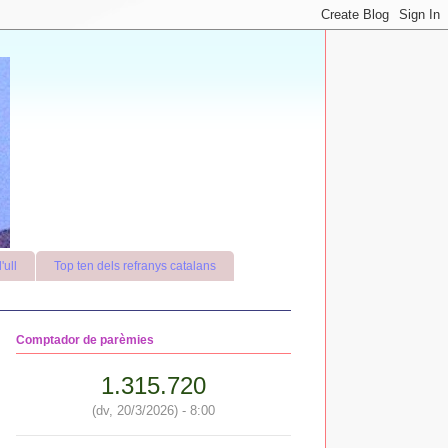
'ull
Top ten dels refranys catalans
Comptador de parèmies
1.315.720
(dv, 20/3/2026) - 8:00