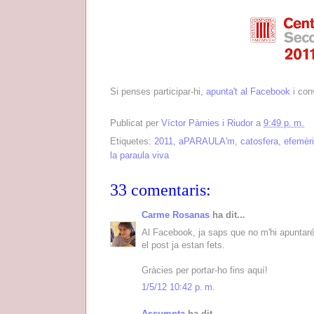
Si penses participar-hi,
apunta't al Facebook
i conv
Publicat per
Víctor Pàmies i Riudor
a
9:49 p. m.
Etiquetes:
2011
,
aPARAULA'm
,
catosfera
,
efemèr
la paraula viva
33 comentaris:
Carme Rosanas
ha dit...
Al Facebook, ja saps que no m'hi apuntaré
el post ja estan fets.
Gràcies per portar-ho fins aquí!
1/5/12 10:42 p. m.
Assumpta
ha dit...