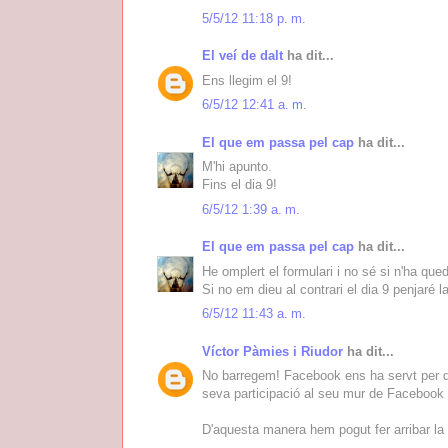
5/5/12 11:18 p. m.
El veí de dalt
ha dit...
Ens llegim el 9!
6/5/12 12:41 a. m.
El que em passa pel cap
ha dit...
M'hi apunto.
Fins el dia 9!
6/5/12 1:39 a. m.
El que em passa pel cap
ha dit...
He omplert el formulari i no sé si n'ha que
Si no em dieu al contrari el dia 9 penjaré l
6/5/12 11:43 a. m.
Víctor Pàmies i Riudor
ha dit...
No barregem! Facebook ens ha servt per difo
seva participació al seu mur de Facebook (
D'aquesta manera hem pogut fer arribar la