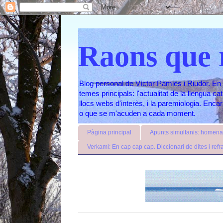
Raons que 
Blog personal de Víctor Pàmies i Riudor. En 
temes principals: l'actualitat de la llengua c
llocs webs d'interès, i la paremiologia. Enc
o que se m'acuden a cada moment.
Pàgina principal
Apunts simultanis: homenat
Verkami: En cap cap cap. Diccionari de dites i refr