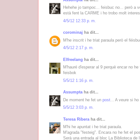
Hehehe jo tampoc... feisbuc no... però a v
està fent la CARME i ho trobo molt interess
4/5/12 12:33 p. m.
corominaj
ha dit...
M'he inscrit i he triat paraula però el fèisb
4/5/12 2:17 p. m.
Elfreelang
ha dit...
M'hauré d'esperar al 9 perquè encar no he f
feisbok
5/5/12 1:16 p. m.
Assumpta
ha dit...
De moment he fet un
post
... A veure si ho 
5/5/12 3:03 p. m.
Teresa Ribera
ha dit...
M'hi he apuntat i he triat paraula.
M'agrada "festeig". Encara no he fet el p
Serà una entrada al bloc La Biblioteca de 