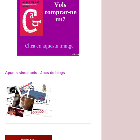
Apunts simultanis - Jocs de blogs