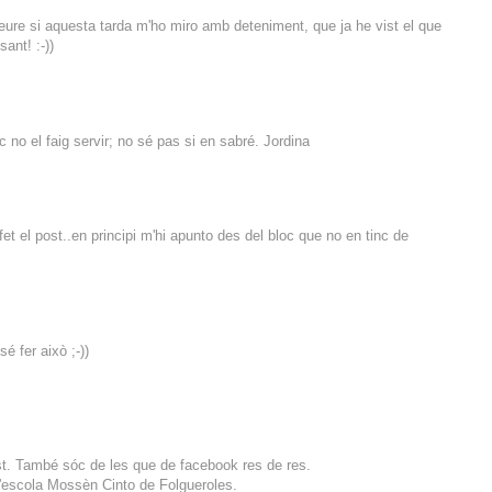
eure si aquesta tarda m'ho miro amb deteniment, que ja he vist el que
ant! :-))
uc no el faig servir; no sé pas si en sabré. Jordina
et el post..en principi m'hi apunto des del bloc que no en tinc de
sé fer això ;-))
ost. També sóc de les que de facebook res de res.
l'escola Mossèn Cinto de Folgueroles.