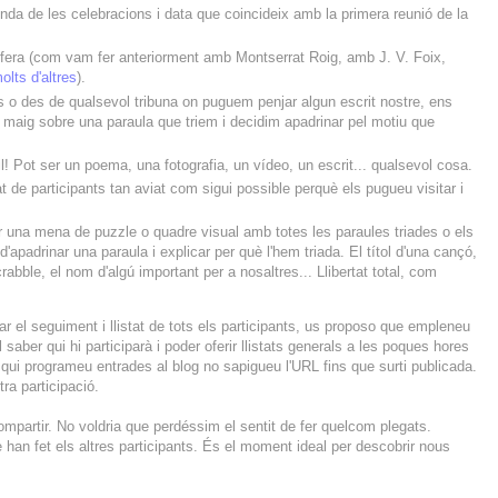
enda de les celebracions i data que coincideix amb la primera reunió de la
era (com vam fer anteriorment amb Montserrat Roig, amb J. V. Foix,
olts d'altres
).
o des de qualsevol tribuna on puguem penjar algun escrit nostre, ens
 maig sobre una paraula que triem i decidim apadrinar pel motiu que
stil! Pot ser un poema, una fotografia, un vídeo, un escrit... qualsevol cosa.
at de participants tan aviat com sigui possible perquè els pugueu visitar i
 una mena de puzzle o quadre visual amb totes les paraules triades o els
'apadrinar una paraula i explicar per què l'hem triada. El títol d'una cançó,
bble, el nom d'algú important per a nosaltres... Llibertat total, com
itar el seguiment i llistat de tots els participants, us proposo que empleneu
saber qui hi participarà i poder oferir llistats generals a les poques hores
s qui programeu entrades al blog no sapigueu l'URL fins que surti publicada.
ra participació.
mpartir. No voldria que perdéssim el sentit de fer quelcom plegats.
 han fet els altres participants. És el moment ideal per descobrir nous