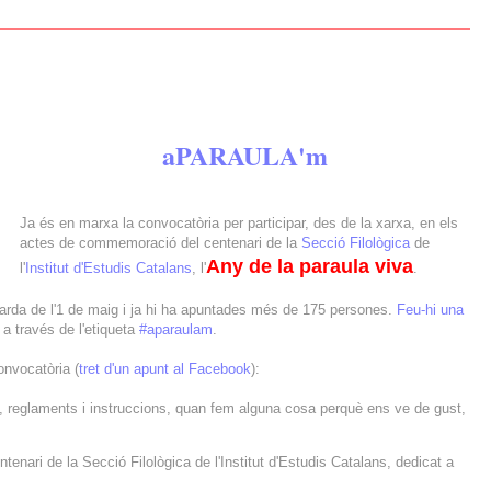
aPARAULA'm
Ja és en marxa la convocatòria per participar, des de la xarxa, en els
actes de commemoració del centenari de la
Secció Filològica
de
Any de la paraula viva
l'
Institut d'Estudis Catalans
, l'
.
arda de l'1 de maig i ja hi ha apuntades més de 175 persones.
Feu-hi una
a través de l'etiqueta
#aparaulam
.
onvocatòria (
tret d'un apunt al Facebook
):
, reglaments i instruccions, quan fem alguna cosa perquè ens ve de gust,
ari de la Secció Filològica de l'Institut d'Estudis Catalans, dedicat a