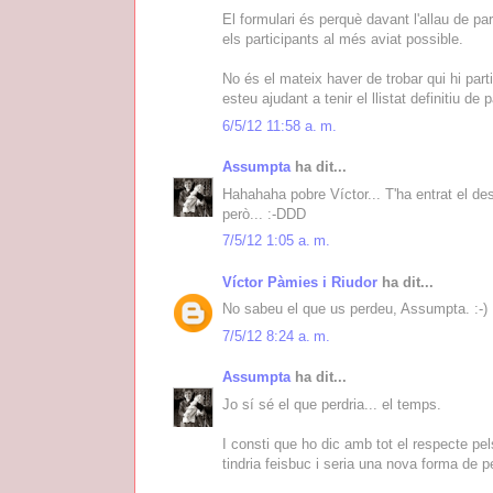
El formulari és perquè davant l'allau de p
els participants al més aviat possible.
No és el mateix haver de trobar qui hi part
esteu ajudant a tenir el llistat definitiu de
6/5/12 11:58 a. m.
Assumpta
ha dit...
Hahahaha pobre Víctor... T'ha entrat el d
però... :-DDD
7/5/12 1:05 a. m.
Víctor Pàmies i Riudor
ha dit...
No sabeu el que us perdeu, Assumpta. :-)
7/5/12 8:24 a. m.
Assumpta
ha dit...
Jo sí sé el que perdria... el temps.
I consti que ho dic amb tot el respecte pel
tindria feisbuc i seria una nova forma de p