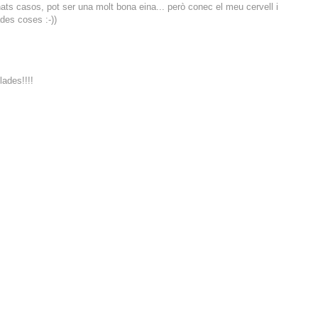
ts casos, pot ser una molt bona eina... però conec el meu cervell i
ades coses :-))
lades!!!!