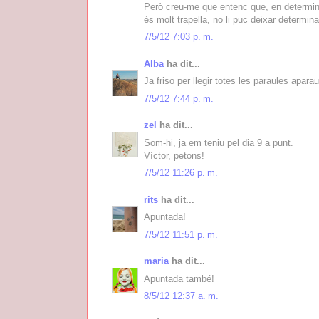
Però creu-me que entenc que, en determina
és molt trapella, no li puc deixar determin
7/5/12 7:03 p. m.
Alba
ha dit...
Ja friso per llegir totes les paraules aparau
7/5/12 7:44 p. m.
zel
ha dit...
Som-hi, ja em teniu pel dia 9 a punt.
Víctor, petons!
7/5/12 11:26 p. m.
rits
ha dit...
Apuntada!
7/5/12 11:51 p. m.
maria
ha dit...
Apuntada també!
8/5/12 12:37 a. m.