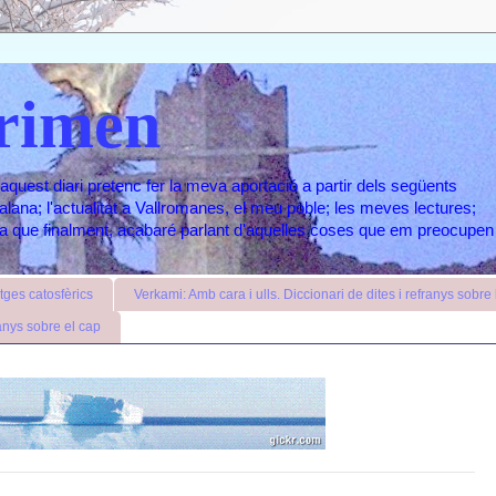
rimen
aquest diari pretenc fer la meva aportació a partir dels següents
atalana; l'actualitat a Vallromanes, el meu poble; les meves lectures;
ara que finalment, acabaré parlant d'aquelles coses que em preocupen
ges catosfèrics
Verkami: Amb cara i ulls. Diccionari de dites i refranys sobre l
anys sobre el cap