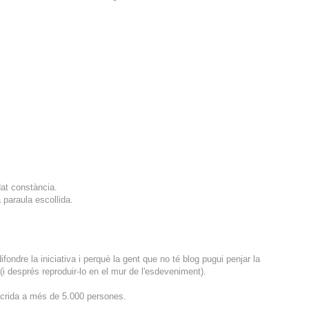
dat constància.
a paraula escollida.
ndre la iniciativa i perquè la gent que no té blog pugui penjar la
i després reproduir-lo en el mur de l'esdeveniment).
 crida a més de 5.000 persones.