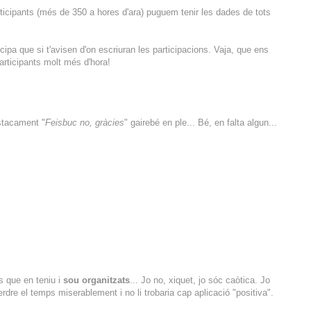
articipants (més de 350 a hores d'ara) puguem tenir les dades de tots
icipa que si t'avisen d'on escriuran les participacions. Vaja, que ens
 participants molt més d'hora!
estacament "
Feisbuc no, gràcies
" gairebé en ple... Bé, en falta algun...
s que en teniu i
sou organitzats
... Jo no, xiquet, jo sóc caòtica. Jo
erdre el temps miserablement i no li trobaria cap aplicació "positiva".