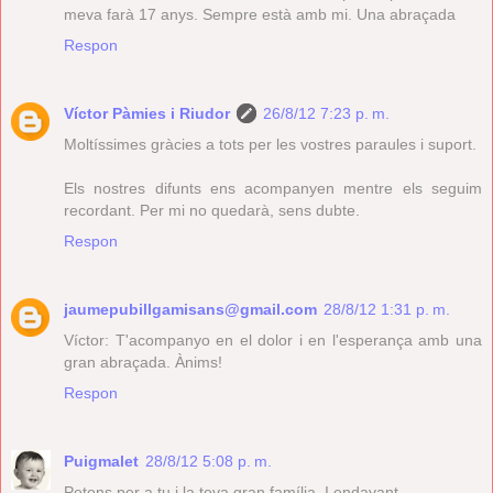
meva farà 17 anys. Sempre està amb mi. Una abraçada
Respon
Víctor Pàmies i Riudor
26/8/12 7:23 p. m.
Moltíssimes gràcies a tots per les vostres paraules i suport.
Els nostres difunts ens acompanyen mentre els seguim
recordant. Per mi no quedarà, sens dubte.
Respon
jaumepubillgamisans@gmail.com
28/8/12 1:31 p. m.
Víctor: T'acompanyo en el dolor i en l'esperança amb una
gran abraçada. Ànims!
Respon
Puigmalet
28/8/12 5:08 p. m.
Petons per a tu i la teva gran família. I endavant.