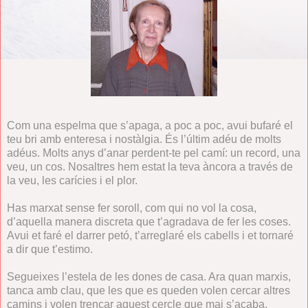
Com una espelma que s’apaga, a poc a poc, avui bufaré el
teu bri amb enteresa i nostàlgia. És l’últim adéu de molts
adéus. Molts anys d’anar perdent-te pel camí: un record, una
veu, un cos. Nosaltres hem estat la teva àncora a través de
la veu, les carícies i el plor.
Has marxat sense fer soroll, com qui no vol la cosa,
d’aquella manera discreta que t’agradava de fer les coses.
Avui et faré el darrer petó, t’arreglaré els cabells i et tornaré
a dir que t’estimo.
Segueixes l’estela de les dones de casa. Ara quan marxis,
tanca amb clau, que les que es queden volen cercar altres
camins i volen trencar aquest cercle que mai s’acaba.