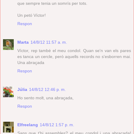
que sempre tenia un somrís per tots.
Un petó Víctor!
Respon
Marta
14/8/12 11:57 a. m.
Víctor, rep també el meu condol. Quan se'n van els pares
es tanca un cercle, però aquells records no s'esborren mai.
Una abraçada
Respon
Júlia
14/8/12 12:46 p. m.
Ho sento molt, una abraçada,
Respon
Elfreelang
14/8/12 1:57 p. m.
Saps que t'hi assembles? el meu condol i una abraçada!