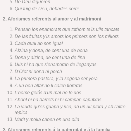
De Deu digueren
Qui fuig de Deu, debades corre
2. Aforismes referents al amor y al matrimoni
Pensan los enamorats que tothom te'ls ulls tancats
De las fruitas y'ls amors los primers son los millors
Cada qual ab son igual
Alzina y dona, de cent una de bona
Dona y alzina, de cent una de fina
Ulls hi ha que s'enamoran de lleganyas
D'Olot ni dona ni porch
La primera pastora, y la segona senyora
A un bon altar no li calen floreras
L'home gelós d'un mal ne te dos
Ahont hi ha barrets ni hi campan caputxas
La viuda qu'es guapa y rica, ab un ull plora y ab l'altre
repica
Marit y molla caben en una olla
3. Aforismes referents á la paternitat y á la familia