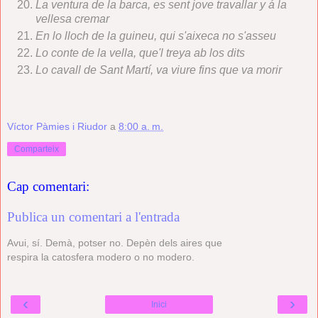
La ventura de la barca, es sent jove travallar y á la
vellesa cremar
En lo lloch de la guineu, qui s'aixeca no s'asseu
Lo conte de la vella, que'l treya ab los dits
Lo cavall de Sant Martí, va viure fins que va morir
Víctor Pàmies i Riudor
a
8:00 a. m.
Comparteix
Cap comentari:
Publica un comentari a l'entrada
Avui, sí. Demà, potser no. Depèn dels aires que
respira la catosfera modero o no modero.
‹
›
Inici