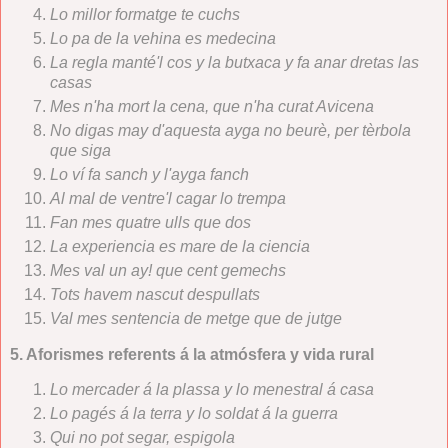
Lo millor formatge te cuchs
Lo pa de la vehina es medecina
La regla manté'l cos y la butxaca y fa anar dretas las
casas
Mes n'ha mort la cena, que n'ha curat Avicena
No digas may d'aquesta ayga no beurè, per tèrbola
que siga
Lo ví fa sanch y l'ayga fanch
Al mal de ventre'l cagar lo trempa
Fan mes quatre ulls que dos
La experiencia es mare de la ciencia
Mes val un ay! que cent gemechs
Tots havem nascut despullats
Val mes sentencia de metge que de jutge
5. Aforismes referents á la atmósfera y vida rural
Lo mercader á la plassa y lo menestral á casa
Lo pagés á la terra y lo soldat á la guerra
Qui no pot segar, espigola