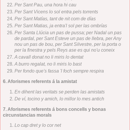
Per Sant Pau, una hora hi cau
Per Sant Vicens lo sol entra pels torrents
Per Sant Matías, tant de nit com de días
Per Sant Matias, ja entra'l sol per las ombrías
Per Santa Llúcia un pas de pussa; per Nadal un pas
de pardal, per Sant Esteve un pas de llebra, per Any
nou un pas de bou, per Sant Silvestre, per la porta o
per la finestra y pels Reys ase es qui no'u coneix
A cavall donat no li miris lo dentat
A burro regalat, no li miris lo bast
Per fondo que's fassa 'l foch sempre respira
6. Aforismes referents á la amistat
En dihent las veritats se perden las amistats
De ví, tocino y amich, lo millor lo mes antich
7. Aforismes referents á bons concells y bonas
circunstancias morals
Lo cap dret y lo cor net