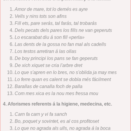
Amor de mare, tot lo demés es ayre
Vells y nins tots son afins
Fill ets, pare serás, tal farás, tal trobarás
Dels pecats dels pares los fills ne van geperuts
Lo escarabat diu á son fill «perla»
Las dents de la gossa no fan mal als cadells
Los testos arretiran á las ollas
De boy principi los pans se fan geperuts
De xich xiquet se cria l'arbre dret
Lo que s'apren en lo bres, no s'oblida ja may mes
Lo ferre quan es calent se dobla més fácilment
Barallas de canalla foch de palla
Com mes xica es la nou mes fressa mou
4. Aforismes referents á la higiene, medecina, etc.
Carn fa carn y vi fa sanch
Bo, poquet y sovintet, es al cos profitoset
Lo que no agrada als ulls, no agrada á la boca