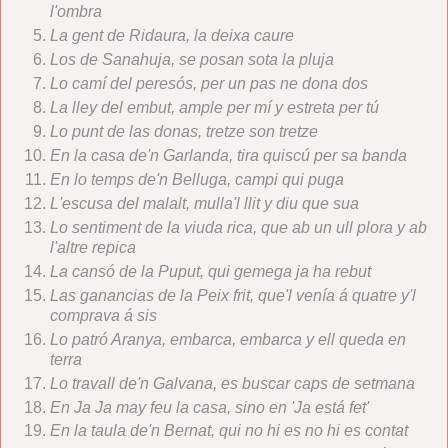
l'ombra
La gent de Ridaura, la deixa caure
Los de Sanahuja, se posan sota la pluja
Lo camí del peresós, per un pas ne dona dos
La lley del embut, ample per mí y estreta per tú
Lo punt de las donas, tretze son tretze
En la casa de'n Garlanda, tira quiscú per sa banda
En lo temps de'n Belluga, campi qui puga
L'escusa del malalt, mulla'l llit y diu que sua
Lo sentiment de la viuda rica, que ab un ull plora y ab
l'altre repica
La cansó de la Puput, qui gemega ja ha rebut
Las ganancias de la Peix frit, que'l venía á quatre y'l
comprava á sis
Lo patró Aranya, embarca, embarca y ell queda en
terra
Lo travall de'n Galvana, es buscar caps de setmana
En Ja Ja may feu la casa, sino en 'Ja está fet'
En la taula de'n Bernat, qui no hi es no hi es contat