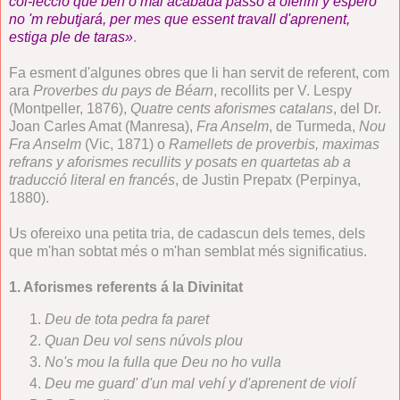
col-lecció que ben ó mal acabada passo á oferirli y espero
no 'm rebutjará, per mes que essent travall d'aprenent,
estiga ple de taras»
.
Fa esment d'algunes obres que li han servit de referent, com
ara
Proverbes du pays de Béarn
, recollits per V. Lespy
(Montpeller, 1876),
Quatre cents aforismes catalans
, del Dr.
Joan Carles Amat (Manresa),
Fra Anselm
, de Turmeda,
Nou
Fra Anselm
(Vic, 1871) o
Ramellets de proverbis, maximas
refrans y aforismes recullits y posats en quartetas ab a
traducció literal en francés
, de Justin Prepatx (Perpinya,
1880).
Us ofereixo una petita tria, de cadascun dels temes, dels
que m'han sobtat més o m'han semblat més significatius.
1. Aforismes referents á la Divinitat
Deu de tota pedra fa paret
Quan Deu vol sens núvols plou
No's mou la fulla que Deu no ho vulla
Deu me guard' d'un mal vehí y d'aprenent de violí