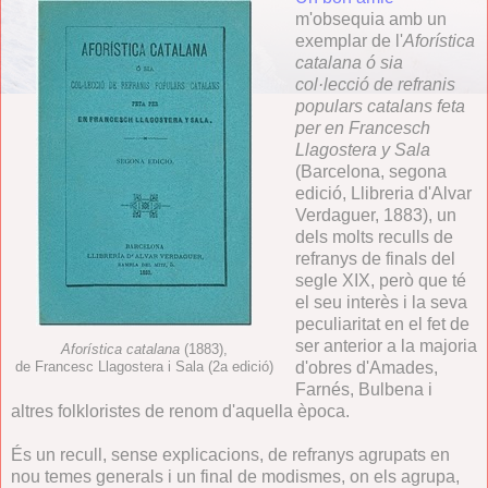
m'obsequia amb un
exemplar de l'
Aforística
catalana ó sia
col·lecció de refranis
populars catalans feta
per en Francesch
Llagostera y Sala
(Barcelona, segona
edició, Llibreria d'Alvar
Verdaguer, 1883), un
dels molts reculls de
refranys de finals del
segle XIX, però que té
el seu interès i la seva
peculiaritat en el fet de
ser anterior a la majoria
Aforística catalana
(1883),
d'obres d'Amades,
de Francesc Llagostera i Sala (2a edició)
Farnés, Bulbena i
altres folkloristes de renom d'aquella època.
És un recull, sense explicacions, de refranys agrupats en
nou temes generals i un final de modismes, on els agrupa,