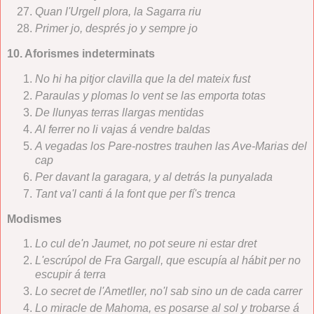
Quan l'Urgell plora, la Sagarra riu
Primer jo, després jo y sempre jo
10. Aforismes indeterminats
No hi ha pitjor clavilla que la del mateix fust
Paraulas y plomas lo vent se las emporta totas
De llunyas terras llargas mentidas
Al ferrer no li vajas á vendre baldas
A vegadas los Pare-nostres trauhen las Ave-Marias del
cap
Per davant la garagara, y al detrás la punyalada
Tant va'l canti á la font que per fí's trenca
Modismes
Lo cul de'n Jaumet, no pot seure ni estar dret
L'escrúpol de Fra Gargall, que escupía al hábit per no
escupir á terra
Lo secret de l'Ametller, no'l sab sino un de cada carrer
Lo miracle de Mahoma, es posarse al sol y trobarse á