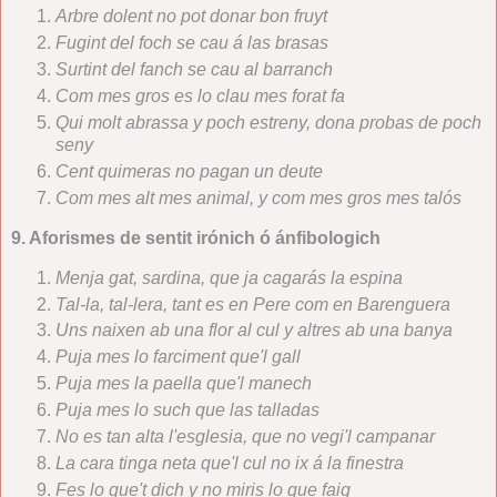
Arbre dolent no pot donar bon fruyt
Fugint del foch se cau á las brasas
Surtint del fanch se cau al barranch
Com mes gros es lo clau mes forat fa
Qui molt abrassa y poch estreny, dona probas de poch
seny
Cent quimeras no pagan un deute
Com mes alt mes animal, y com mes gros mes talós
9. Aforismes de sentit irónich ó ánfibologich
Menja gat, sardina, que ja cagarás la espina
Tal-la, tal-lera, tant es en Pere com en Barenguera
Uns naixen ab una flor al cul y altres ab una banya
Puja mes lo farciment que'l gall
Puja mes la paella que'l manech
Puja mes lo such que las talladas
No es tan alta l'esglesia, que no vegi'l campanar
La cara tinga neta que'l cul no ix á la finestra
Fes lo que't dich y no miris lo que faig