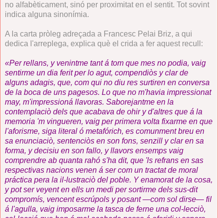
no alfabèticament, sinó per proximitat en el sentit. Tot sovint
indica alguna sinonímia.
A la carta pròleg adreçada a Francesc Pelai Briz, a qui
dedica l'arreplega, explica què el crida a fer aquest recull:
«Per rellans, y venintme tant á tom que mes no podia, vaig
sentirme un dia ferit per lo agut, compendiòs y clar de
alguns adagis, que, com qui no diu res surtiren en conversa
de la boca de uns pagesos. Lo que no m'havia impressionat
may, m'impressioná llavoras. Saborejantme en la
contemplaciò dels que acabava de ohir y d'altres que á la
memoria 'm vingueren, vaig per primera volta fixarme en que
l'aforisme, siga literal ó metafórich, es comunment breu en
sa enunciaciò, sentenciòs en son fons, senzill y clar en sa
forma, y decisiu en son fallo, y llavors ensemps vaig
comprendre ab quanta rahó s'ha dit, que 'ls refrans en sas
respectivas nacions venen á ser com un tractat de moral
práctica pera la il-lustraciò del poble. Y enamorat de la cosa,
y pot ser veyent en ells un medi per sortirme dels sus-dit
compromís, vencent escrúpols y posant —com sol dirse— fil
á l'agulla, vaig imposarme la tasca de ferne una col-lecciò,