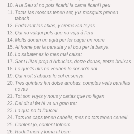
A la Seu si no pots ficarhi la cama ficahi'l peu
Totas las moscas tenen set, y'ls mosquits prenen
tabach
Endavant las atxas, y cremavan teyas
Qui no vulgui pols que no vaja á l'era
Molts donan un aglá per fer cagar un roure
Al home per la paraula y al bou per la banya
Lo sabater es lo mes mal calsat
Sant Hilari prop d'Arbucias, dotze donas, tretze bruixas
Lo que'ls ulls no veuhen lo cor no'n dol
Qui molt s'abaixa lo cul ensenya
Tres quintars fan dotse arrobas, comptes vells barallas
novas
Tot son vuyts y nous y cartas que no lligan
Del dit al fet hi va un gran tret
La qua no fa l'aucell
Tots los caps tenen cabells, mes no tots tenen cervell
Content jo, content tothom
Roda'l mon y torna al born