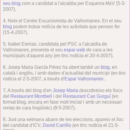
seu blog
com a candidat a l'alcaldia per Esquerra-MxV (5-3-
2007).
4. Neix el Centre Excursionista de Vallromanes. En el seu
blog
podem trobar notícia de les activitats que pensen fer
(15-4-2007).
5. Isabel Erenas, candidata pel PSC a l'alcaldia de
Vallromanes, presenta el seu
espai web
de cara a les
municipals d'aquest any (en tinc notícia el 20-4-2007).
6. Josep Maria García Pérez ha obert també un
blog
, en
català i anglès, i amb dades d'actualitat del municipi (en tinc
notícia el 2-5-2007, a través d'
Espai Vallromanes
.
7. A través del blog d'en
Josep Maria
descobreixo els llocs
del
Restaurant Montbell
i del
Restaurant Can Gurguí
(en
format blog, encara en fase molt inicial i amb un necessari
rentat de cara lingüístic) (8-5-2007).
8. Just una setmana abans de les eleccions, apareix el lloc
del candidat d'ICV,
David Carrillo
(en tinc notícia el 21-5-