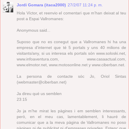
Jordi Gomara (itaca2000)
27/2/07 11:24 p. m.
Hola Víctor, et reenvio el comentari que m'han deixat al teu
post a Espai Vallromanes:
Anonymous said...
Suposo que no es conegut que a Vallromanes hi ha una
empresa d'internet que té 5 portals y uns 40 milions de
visitants/any, si us interesa els portals són www.soloski.net,
www.infoaventura.com, www.casaactual.com,
www.elmotor.net, www.motosonline.net y www.ciberban.net.
La persona de contacte sóc Jo, Oriol Sintas
(webmaster@ciberban.net)
Ja direu qué us semblen
23:15
Jo ja m'he mirat les pàgines i em semblen interessants,
però, en el meu cas, lamentablement, li hauré de
comunicar que a la meva pàgina de Vallromanes no poso
pàgines ni de publicitat ni d'empreses privades. Entenc que