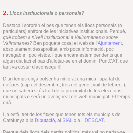
2.
Llocs institucionals o personals?
Destaca i sorprèn el pes que tenen els llocs personals (o
particulars) enfront de les iniciatives institucionals. Perquè,
què trobem a nivell institucional a Vallromanes o sobre
Vallromanes
? Ben poqueta cosa: el web de l'
Ajuntament
,
absolutament desaprofitat, amb poca informació, poc
navegable i poc vistós. I que encara estem pendents que
algun dia faci el pas d'allotjar-se en el domini PuntCAT, que
tant va costar d'aconseguir!!!
D'un temps ençà potser ha millorat una mica l'apartat de
notícies (cap del desembre, tres del gener, vuit de febrer...),
que no sabem si és fruit de la proximitat de les eleccions
municipals o serà un avenç real del web municipal. El temps
dirà.
I ja està, tret de les fitxes que tenen tots els municipis de
Catalunya a la
Diputació
, al
SIAL
o a l'
IDESCAT
.
Perquè dels llocs dels partits polítics, més val no parlar-ne.