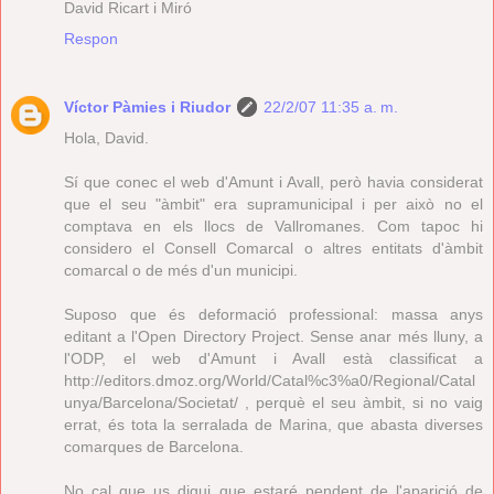
David Ricart i Miró
Respon
Víctor Pàmies i Riudor
22/2/07 11:35 a. m.
Hola, David.
Sí que conec el web d'Amunt i Avall, però havia considerat
que el seu "àmbit" era supramunicipal i per això no el
comptava en els llocs de Vallromanes. Com tapoc hi
considero el Consell Comarcal o altres entitats d'àmbit
comarcal o de més d'un municipi.
Suposo que és deformació professional: massa anys
editant a l'Open Directory Project. Sense anar més lluny, a
l'ODP, el web d'Amunt i Avall està classificat a
http://editors.dmoz.org/World/Catal%c3%a0/Regional/Catal
unya/Barcelona/Societat/ , perquè el seu àmbit, si no vaig
errat, és tota la serralada de Marina, que abasta diverses
comarques de Barcelona.
No cal que us digui que estaré pendent de l'aparició de