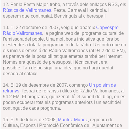
12. Per la Festa Major, trobo, a través dels enllaços RSS, els
Rústics de Vallromanes
. Festa, Carnaval i xerinola. I
esperem que continuïtat. Benvinguts al ciberespai!
13. El 22 d'octubre de 2007, veig que apareix
Capvespre -
Ràdio Vallromanes
, la pàgina web del programa cultural de
l'emissora del poble. Una molt bona iniciativa que fora bo
d'estendre a tota la programació de la ràdio. Recordo que en
els inicis d'emissió de Ràdio Vallromanes (al 94.2 de la FM),
es parlava de la possibilitat que emetés també per Internet.
Només era qüestió de pressupost i tècnicament era
possible. Tan de bo sigui una idea que no hagi quedat
desada al calaix!
14. El 19 de desembre de 2007, començo
Un polsim de
refranys
, l'espai de refranys i dites de Ràdio Vallromanes, al
94.2 FM. El programa, quinzenal, té el suport del blog, on es
poden ecuperar tots els programes anteriors i un escrit del
contingut de cada programa.
15. El 9 de febrer de 2008,
Mariluz Muñoz
, regidora de
Cultura, Esports i Promoció Econòmica de l'Ajuntament de