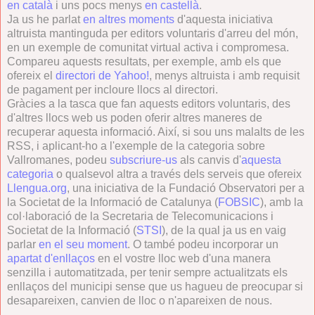
en català
i uns pocs menys
en castellà
.
Ja us he parlat
en altres moments
d'aquesta iniciativa
altruista mantinguda per editors voluntaris d'arreu del món,
en un exemple de comunitat virtual activa i compromesa.
Compareu aquests resultats, per exemple, amb els que
ofereix el
directori de Yahoo!
, menys altruista i amb requisit
de pagament per incloure llocs al directori.
Gràcies a la tasca que fan aquests editors voluntaris, des
d'altres llocs web us poden oferir altres maneres de
recuperar aquesta informació. Així, si sou uns malalts de les
RSS, i aplicant-ho a l'exemple de la categoria sobre
Vallromanes, podeu
subscriure-us
als canvis d'
aquesta
categoria
o qualsevol altra a través dels serveis que ofereix
Llengua.org
, una iniciativa de la Fundació Observatori per a
la Societat de la Informació de Catalunya (
FOBSIC
), amb la
col·laboració de la Secretaria de Telecomunicacions i
Societat de la Informació (
STSI
), de la qual ja us en vaig
parlar
en el seu moment
. O també podeu incorporar un
apartat d'enllaços
en el vostre lloc web d'una manera
senzilla i automatitzada, per tenir sempre actualitzats els
enllaços del municipi sense que us hagueu de preocupar si
desapareixen, canvien de lloc o n'apareixen de nous.