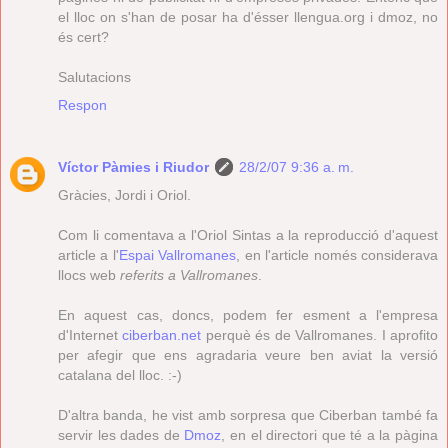
el lloc on s'han de posar ha d'ésser llengua.org i dmoz, no
és cert?
Salutacions
Respon
Víctor Pàmies i Riudor
28/2/07 9:36 a. m.
Gràcies, Jordi i Oriol.
Com li comentava a l'Oriol Sintas a la reproducció d'aquest
article a l'
Espai Vallromanes
, en l'article només considerava
llocs web
referits a Vallromanes
.
En aquest cas, doncs, podem fer esment a l'empresa
d'Internet
ciberban.net
perquè és de Vallromanes. I aprofito
per afegir que ens agradaria veure ben aviat la versió
catalana del lloc. :-)
D'altra banda, he vist amb sorpresa que Ciberban també fa
servir les dades de
Dmoz
, en el directori que té a la pàgina