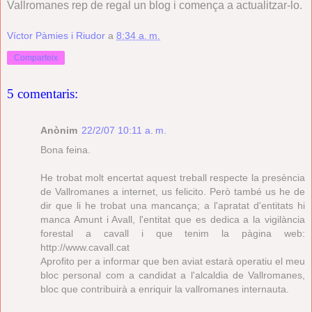
Vallromanes rep de regal un blog i comença a actualitzar-lo.
Víctor Pàmies i Riudor
a
8:34 a. m.
Comparteix
5 comentaris:
Anònim
22/2/07 10:11 a. m.
Bona feina.
He trobat molt encertat aquest treball respecte la presència
de Vallromanes a internet, us felicito. Però també us he de
dir que li he trobat una mancança; a l'apratat d'entitats hi
manca Amunt i Avall, l'entitat que es dedica a la vigilància
forestal a cavall i que tenim la pàgina web:
http://www.cavall.cat
Aprofito per a informar que ben aviat estarà operatiu el meu
bloc personal com a candidat a l'alcaldia de Vallromanes,
bloc que contribuirà a enriquir la vallromanes internauta.