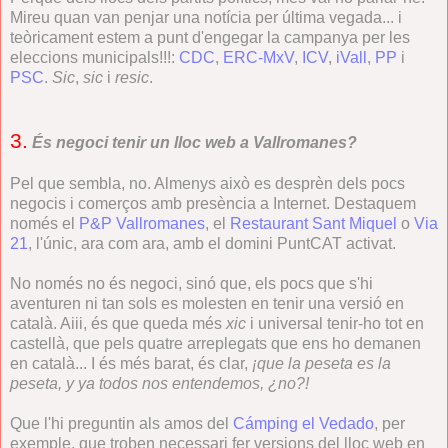
Mireu quan van penjar una notícia per última vegada... i
teòricament estem a punt d'engegar la campanya per les
eleccions municipals!!!:
CDC
,
ERC-MxV
,
ICV
,
iVall
,
PP
i
PSC
.
Sic
,
sic
i
resic
.
3.
És negoci tenir un lloc web a Vallromanes?
Pel que sembla, no. Almenys això es desprèn dels pocs
negocis i comerços amb presència a Internet. Destaquem
només el
P&P Vallromanes
, el
Restaurant Sant Miquel
o
Via
21
, l'únic, ara com ara, amb el domini PuntCAT activat.
No només no és negoci, sinó que, els pocs que s'hi
aventuren ni tan sols es molesten en tenir una versió en
català. Aiii, és que queda més
xic
i universal tenir-ho tot en
castellà, que pels quatre arreplegats que ens ho demanen
en català... I és més barat, és clar,
¡que la peseta es la
peseta, y ya todos nos entendemos, ¿no?!
Que l'hi preguntin als amos del
Cámping el Vedado
, per
exemple, que troben necessari fer versions del lloc web en