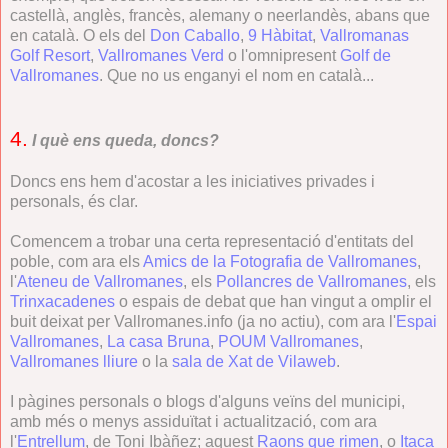
castellà, anglès, francès, alemany o neerlandès, abans que
en català. O els del
Don Caballo
,
9 Hàbitat
,
Vallromanas
Golf Resort
,
Vallromanes Verd
o l'omnipresent
Golf de
Vallromanes
. Que no us enganyi el nom en català...
4.
I què ens queda, doncs?
Doncs ens hem d'acostar a les iniciatives privades i
personals, és clar.
Comencem a trobar una certa representació d'entitats del
poble, com ara els
Amics de la Fotografia de Vallromanes
,
l'
Ateneu de Vallromanes
, els
Pollancres de Vallromanes
, els
Trinxacadenes
o espais de debat que han vingut a omplir el
buit deixat per Vallromanes.info (ja no actiu), com ara l'
Espai
Vallromanes
,
La casa Bruna
,
POUM Vallromanes
,
Vallromanes lliure
o la
sala de Xat de Vilaweb
.
I pàgines personals o blogs d'alguns veïns del municipi,
amb més o menys assiduïtat i actualització, com ara
l'
Entrellum
, de Toni Ibàñez; aquest
Raons que rimen
, o
Itaca