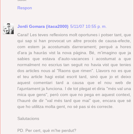
Respon
Jordi Gomara (itaca2000)
5/11/07 10:55 p. m.
Carai! Les teves reflexions molt oportunes i potser tant, que
qui sap si han provocat un altre procés de causa-efecte,
com estem ja acostumats darrerament; perquè a hores
d'ara ja hauràs vist la nova pàgina. Bé, m'imagino que ja
sabies que estava d'auto-vacances i acostumat a que
normalment no escrius tan seguit no havia vist que tenies
dos articles nous al "Raons que rimen". Llavors no es que
el teu article hagi estat escrit tard, sinó que jo et deixo
aquest comentari tard a causa que el nou web de
l'ajuntament ja funciona. I de tot plegat et diria "més val una
mica que gens", però com que no pega en aquest context,
t'hauré de dir "val més tard que mai" que, encara que sé
que ho utilitza molta gent, no sé pas si és correcte.
Salutacions
PD. Per cert, què m'he perdut?