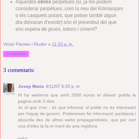
Aquestes
obres
perpètues (sí, ja les podem
considerar perpètues, com la neu del Kilimanjaro
o els casquets polars, que potser també algun
dia deixaran d'existir) són el preambul del que
ens espera de
grues, totxos i ciment
?
Víctor Pàmies i Riudor
a
11:10 a. m.
Comparteix
3 comentaris:
Josep Maria
4/11/07 6:20 p. m.
Hi ha weberos que amb 2000 euros et deixen polida la
pagina amb 3 dies.
Jo el que crec , és que informar al poble no és interesant
per l'equip de govern. Prefereixen fer informació partidaria i
absurda des de altres webs propagandistes, que per cert
una d'elles la fa el marit de una regidora.
salut