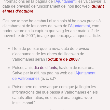
informacions en la pàgina de l'
Ajuntament
i es va canviar la
data de previsió de funcionament del nou lloc web:
durant
el mes d'octubre
.
Octubre també ha acabat i ni tan sols hi ha nova previsió
d'acabament de les obres del web de l'
Ajuntament
, com
podeu veure en la captura que vaig fer ahir mateix, 2 de
novembre de 2007, imatge que encapçala aquest article.
Hem de pensar que la nova data de previsió
d'acabament de les obres del lloc web de
Vallromanes seran l'
octubre de 2008
?
Potser, ahir,
dia de difunts
, havíem de resar una
Salve per la difunta pàgina web de l'
Ajuntament
de Vallromanes
(a. c. s.)?
Potser hem de pensar que com que ja llegim les
informacions del que passa a Vallromanes en els
canals alternatius, no ens cal una pàgina web
institucional?