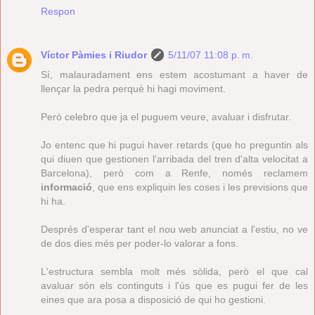
Respon
Víctor Pàmies i Riudor
5/11/07 11:08 p. m.
Sí, malauradament ens estem acostumant a haver de
llençar la pedra perquè hi hagi moviment.
Però celebro que ja el puguem veure, avaluar i disfrutar.
Jo entenc que hi pugui haver retards (que ho preguntin als
qui diuen que gestionen l'arribada del tren d'alta velocitat a
Barcelona), però com a Renfe, només reclamem
informació
, que ens expliquin les coses i les previsions que
hi ha.
Després d'esperar tant el nou web anunciat a l'estiu, no ve
de dos dies més per poder-lo valorar a fons.
L'estructura sembla molt més sòlida, però el que cal
avaluar són els continguts i l'ús que es pugui fer de les
eines que ara posa a disposició de qui ho gestioni.