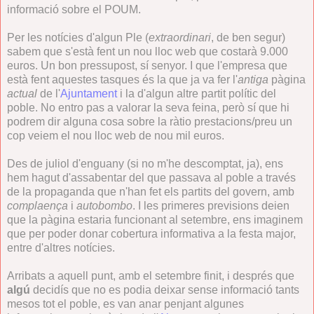
informació sobre el POUM.
Per les notícies d'algun Ple (
extraordinari
, de ben segur)
sabem que s'està fent un nou lloc web que costarà 9.000
euros. Un bon pressupost, sí senyor. I que l'empresa que
està fent aquestes tasques és la que ja va fer l'
antiga
pàgina
actual
de l'
Ajuntament
i la d'algun altre partit polític del
poble. No entro pas a valorar la seva feina, però sí que hi
podrem dir alguna cosa sobre la ràtio prestacions/preu un
cop veiem el nou lloc web de nou mil euros.
Des de juliol d'enguany (si no m'he descomptat, ja), ens
hem hagut d'assabentar del que passava al poble a través
de la propaganda que n'han fet els partits del govern, amb
complaença
i
autobombo
. I les primeres previsions deien
que la pàgina estaria funcionant al setembre, ens imaginem
que per poder donar cobertura informativa a la festa major,
entre d'altres notícies.
Arribats a aquell punt, amb el setembre finit, i després que
algú
decidís que no es podia deixar sense informació tants
mesos tot el poble, es van anar penjant algunes