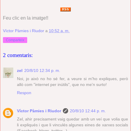
Feu clic en la imatge!!
Víctor Pàmies i Riudor
a
10:52 a. m.
Comparteix
2 comentaris:
zel
20/8/10 12:34 p. m.
Noi, jo això no ho sé fer, a veure si m'ho expliques, però
allò com "internet per inútils", que no me'n surto!
Respon
Víctor Pàmies i Riudor
20/8/10 12:44 p. m.
Zel, ahir precisament vaig quedar amb un veí que volia que
li expliqués i que li vinculés algunes eines de xarxes socials
(Facebook, blogs, twitter...).