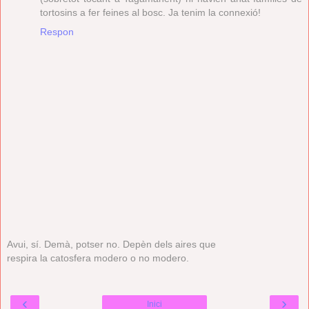
tortosins a fer feines al bosc. Ja tenim la connexió!
Respon
Avui, sí. Demà, potser no. Depèn dels aires que
respira la catosfera modero o no modero.
‹
›
Inici