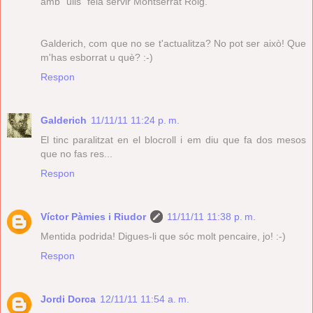
amb "ulls" feia servir Montserrat Roig.
Galderich, com que no se t'actualitza? No pot ser això! Que
m'has esborrat u què? :-)
Respon
Galderich
11/11/11 11:24 p. m.
El tinc paralitzat en el blocroll i em diu que fa dos mesos
que no fas res...
Respon
Víctor Pàmies i Riudor
11/11/11 11:38 p. m.
Mentida podrida! Digues-li que sóc molt pencaire, jo! :-)
Respon
Jordi Dorca
12/11/11 11:54 a. m.