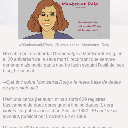
#20aniversariMRoig - 20 anys sense Montserrat Roig
No sabia per on abordar l'homenatge a Montserrat Roig, en
el 20 aniversari de la seva mort i, recordant que sempre
demanem als participants que ho facin seguint l'estil del seu
blog, he pensat:
─
Què tinc sobre Montserrat Roig a la meva base de dades
de paremiologia?
I fent una cerca per autor, m'han sortit 629 registres,
bàsicament de dues obres que hi tinc buidades:
L'hora
violeta
, en publicació al diari Avui de 1980 i
El cant de la
joventut
, publicat per Edicions 62 el 1988.
D'aquests 629 registres anotats, en un buidatge més o