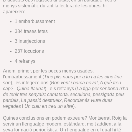
menys sistemàtic durant la lectura de les obres, hi
apareixen:
1 embarbussament
384 frases fetes
3 interjeccions
237 locucions
4 refranys
Anem, primer, per les peces menys usades,
l'embarbussament (
Tinc pits nous per a tu i a les cinc tinc
son
), les interjeccions (
Bon vent i barca nova!
,
A què treu
cap?
i
Quina llauna!
) i els refranys (
La figa per ser bona n'ha
de tenir tres senyals: camatorta, secallona, pessigada pels
pardals
,
La passió destrueix
,
Recordar és viure dues
vegades
i
Un clau en treu un altre
).
Quines conclusions en podem extreure? Montserrat Roig fa
servir un llenguatge modern, estàndard, molt addient a la
seva formació periodística. Un llenguatge en el qual hi té