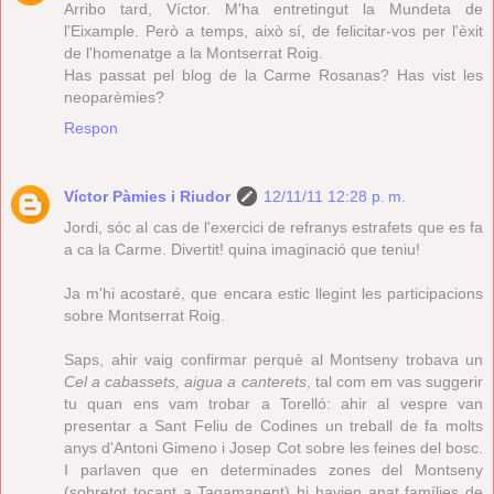
Arribo tard, Víctor. M'ha entretingut la Mundeta de
l'Eixample. Però a temps, això sí, de felicitar-vos per l'èxit
de l'homenatge a la Montserrat Roig.
Has passat pel blog de la Carme Rosanas? Has vist les
neoparèmies?
Respon
Víctor Pàmies i Riudor
12/11/11 12:28 p. m.
Jordi, sóc al cas de l'exercici de refranys estrafets que es fa
a ca la Carme. Divertit! quina imaginació que teniu!
Ja m'hi acostaré, que encara estic llegint les participacions
sobre Montserrat Roig.
Saps, ahir vaig confirmar perquè al Montseny trobava un
Cel a cabassets, aigua a canterets
, tal com em vas suggerir
tu quan ens vam trobar a Torelló: ahir al vespre van
presentar a Sant Feliu de Codines un treball de fa molts
anys d'Antoni Gimeno i Josep Cot sobre les feines del bosc.
I parlaven que en determinades zones del Montseny
(sobretot tocant a Tagamanent) hi havien anat famílies de