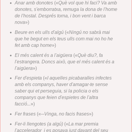
Anar amb donotes
(«
Què vol que hi faci? Va amb
donotes, s'emborratxa, remuga la dona de l'home
de l'hostal. Després torna, i bon vent i barca
nova
»)
Beure en els ulls d'algú
(«
Ningú no sabrà mai
que he begut en els teus ulls com mai no ho he
fet amb cap home
»)
El més calent és a l'aigüera
(«
Què diu?, fa
l'estrangera. Doncs això, que el més calent és a
l'aigüera
»)
Fer d'espieta
(«
I aquelles picabaralles infectes
amb els companys, haver d'amagar-te sense
saber qui et perseguia, si la policia o els
companys que feien d'espietes de l'altra
facció...
»)
Fer frases
(«
─Vinga, no facis frases
»)
Fer-li llengotes (a algú)
(«
La mar premia
l'accelerador i es posava just davant del seu