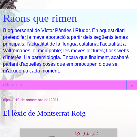
Raons que rimen
Blog personal de Víctor Pàmies i Riudor. En aquest diari
pretenc fer la meva aportació a partir dels següents temes
principals: l'actualitat de la llengua catalana; l'actualitat a
Vallromanes, el meu poble; les meves lectures; llocs webs
d'interès, i la paremiologia. Encara que finalment, acabaré
parlant d'aquelles coses que em preocupen o que se
m'acuden a cada moment.
▼
dijous, 10 de novembre del 2011
El lèxic de Montserrat Roig