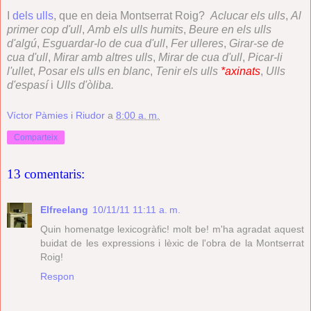
I
dels ulls
, que en deia Montserrat Roig?
Aclucar els ulls
,
Al
primer cop d'ull
,
Amb els ulls humits
,
Beure en els ulls
d'algú
,
Esguardar-lo de cua d'ull
,
Fer ulleres
,
Girar-se de
cua d'ull
,
Mirar amb altres ulls
,
Mirar de cua d'ull
,
Picar-li
l'ullet
,
Posar els ulls en blanc
,
Tenir els ulls
*axinats
,
Ulls
d'espasí
i
Ulls d'òliba.
Víctor Pàmies i Riudor
a
8:00 a. m.
Comparteix
13 comentaris:
Elfreelang
10/11/11 11:11 a. m.
Quin homenatge lexicogràfic! molt be! m'ha agradat aquest
buidat de les expressions i lèxic de l'obra de la Montserrat
Roig!
Respon