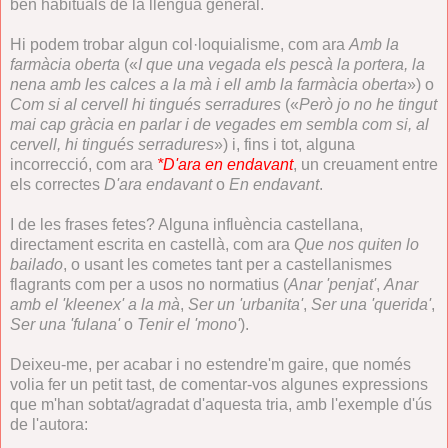
ben habituals de la llengua general.
Hi podem trobar algun col·loquialisme, com ara
Amb la
farmàcia oberta
(«
I que una vegada els pescà la portera, la
nena amb les calces a la mà i ell amb la farmàcia oberta
») o
Com si al cervell hi tingués serradures
(«
Però jo no he tingut
mai cap gràcia en parlar i de vegades em sembla com si, al
cervell, hi tingués serradures
») i, fins i tot, alguna
incorrecció, com ara
*D'ara en endavant
, un creuament entre
els correctes
D'ara endavant
o
En endavant
.
I de les frases fetes? Alguna influència castellana,
directament escrita en castellà, com ara
Que nos quiten lo
bailado
, o usant les cometes tant per a castellanismes
flagrants com per a usos no normatius (
Anar 'penjat'
,
Anar
amb el 'kleenex' a la mà
,
Ser un 'urbanita'
,
Ser una 'querida'
,
Ser una 'fulana'
o
Tenir el 'mono'
).
Deixeu-me, per acabar i no estendre'm gaire, que només
volia fer un petit tast, de comentar-vos algunes expressions
que m'han sobtat/agradat d'aquesta tria, amb l'exemple d'ús
de l'autora: