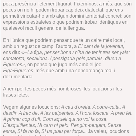
poca presència l'element figurat. Fixem-nos, a més, que són
peces on no hi podem trobar cap deix dialectal, que ens
permeti vincular-ho amb algun domini territorial concret: són
expressions estrafetes o que podríem trobar idèntiques en
qualsevol recull general de la llengua.
En l'única que podríem pensar que té un caire més local,
amb un regust de camp, l'autora, a
El cant de la joventut
,
ens diu: «
─La figa, per ser bona / n'ha de tenir tres senyals:
camatorta, secallona, / pessigada pels pardals, diuen a
Figueres
», on penso que juga més amb el joc
Figa/Figueres
, més que amb una concordança real i
documentada.
Anem per les peces més nombroses, les locucions i les
frases fetes.
Vegem algunes locucions:
A cau d'orella
,
A corre-cuita
,
A
desdir
,
A frec de
,
A les palpentes
,
A l'hora foscant
,
A preu fet
,
A primer cop d'ull
,
Com aquell qui no vol la cosa
,
D'esquitllentes
,
Ni carn ni peix
,
Pengim-penjam
,
Sense
esma
,
Si fa no fa
,
Si us plau per força
... Ja veieu, locucions