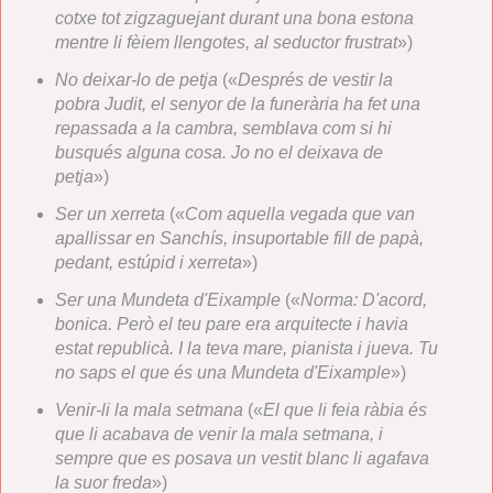
cotxe tot zigzaguejant durant una bona estona
mentre li fèiem llengotes, al seductor frustrat
»)
No deixar-lo de petja
(«
Després de vestir la
pobra Judit, el senyor de la funerària ha fet una
repassada a la cambra, semblava com si hi
busqués alguna cosa. Jo no el deixava de
petja
»)
Ser un xerreta
(«
Com aquella vegada que van
apallissar en Sanchís, insuportable fill de papà,
pedant, estúpid i xerreta
»)
Ser una Mundeta d'Eixample
(«
Norma: D'acord,
bonica. Però el teu pare era arquitecte i havia
estat republicà. I la teva mare, pianista i jueva. Tu
no saps el que és una Mundeta d'Eixample
»)
Venir-li la mala setmana
(«
El que li feia ràbia és
que li acabava de venir la mala setmana, i
sempre que es posava un vestit blanc li agafava
la suor freda
»)