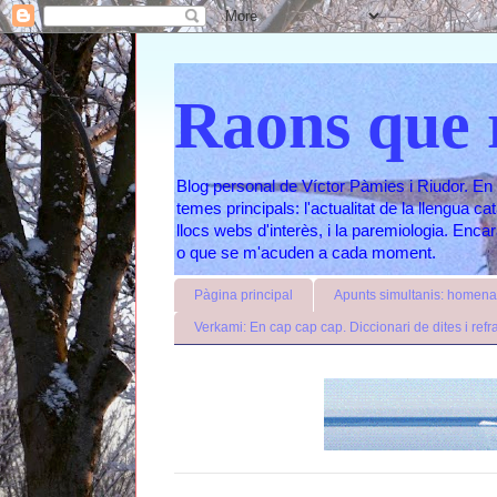
Raons que 
Blog personal de Víctor Pàmies i Riudor. En 
temes principals: l'actualitat de la llengua c
llocs webs d'interès, i la paremiologia. Enc
o que se m'acuden a cada moment.
Pàgina principal
Apunts simultanis: homenat
Verkami: En cap cap cap. Diccionari de dites i refr