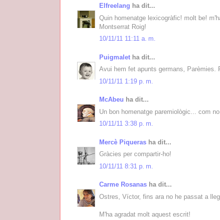
Elfreelang
ha dit...
Quin homenatge lexicogràfic! molt be! m'ha
Montserrat Roig!
10/11/11 11:11 a. m.
Puigmalet
ha dit...
Avui hem fet apunts germans, Parèmies. Fa
10/11/11 1:19 p. m.
McAbeu
ha dit...
Un bon homenatge paremiològic... com no 
10/11/11 3:38 p. m.
Mercè Piqueras
ha dit...
Gràcies per compartir-ho!
10/11/11 8:31 p. m.
Carme Rosanas
ha dit...
Ostres, Víctor, fins ara no he passat a llegi
M'ha agradat molt aquest escrit!