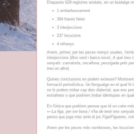
D'aquests 629 registres anotats, en un buidatge m
1 embarbussament
384 frases fetes
3 interjeccions
237 locucions
4 refranys
Anem, primer, per les peces menys usades, l'em
interjeccions (
Bon vent i barca nova!
,
A què treu 
senyals: camatorta, secallona, pessigada pels pa
treu un altre
).
Quines conclusions en podem extreure? Montserrat
formació periodística. Un llenguatge en el qual hi
no hi podem trobar cap deix dialectal, que ens per
estrafetes o que podríem trobar idèntiques en quals
En l'única que podríem pensar que té un caire més
«
─La figa, per ser bona / n'ha de tenir tres senya
penso que juga més amb el joc
Figa/Figueres
, mé
Anem per les peces més nombroses, les locucions 