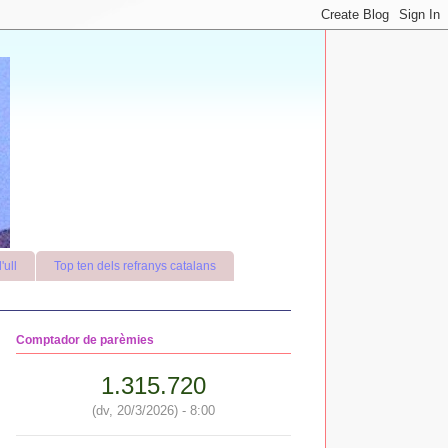
'ull
Top ten dels refranys catalans
Comptador de parèmies
1.315.720
(dv, 20/3/2026) - 8:00