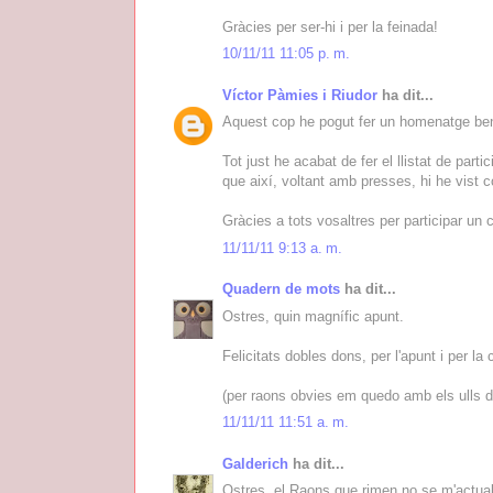
Gràcies per ser-hi i per la feinada!
10/11/11 11:05 p. m.
Víctor Pàmies i Riudor
ha dit...
Aquest cop he pogut fer un homenatge ben 
Tot just he acabat de fer el llistat de pa
que així, voltant amb presses, hi he vist 
Gràcies a tots vosaltres per participar un
11/11/11 9:13 a. m.
Quadern de mots
ha dit...
Ostres, quin magnífic apunt.
Felicitats dobles dons, per l'apunt i per l
(per raons obvies em quedo amb els ulls d’
11/11/11 11:51 a. m.
Galderich
ha dit...
Ostres, el Raons que rimen no se m'actualit