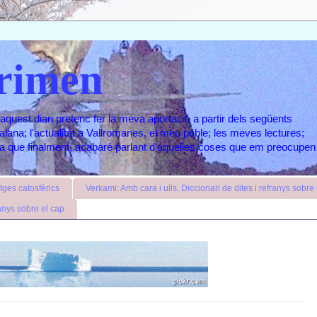
rimen
aquest diari pretenc fer la meva aportació a partir dels següents
atalana; l'actualitat a Vallromanes, el meu poble; les meves lectures;
ara que finalment, acabaré parlant d'aquelles coses que em preocupen
ges catosfèrics
Verkami: Amb cara i ulls. Diccionari de dites i refranys sobre l
anys sobre el cap