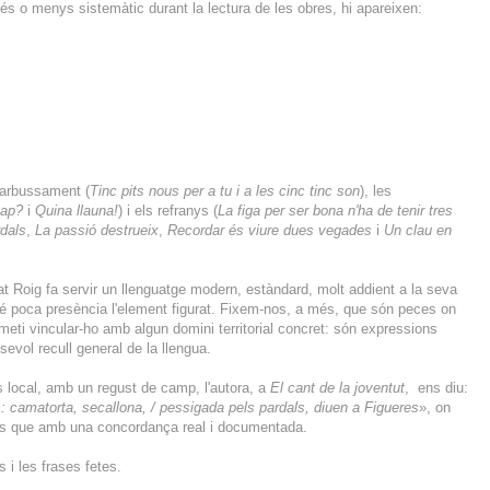
és o menys sistemàtic durant la lectura de les obres, hi apareixen:
barbussament (
Tinc pits nous per a tu i a les cinc tinc son
), les
cap?
i
Quina llauna!
) i els refranys (
La figa per ser bona n'ha de tenir tres
rdals
,
La passió destrueix
,
Recordar és viure dues vegades
i
Un clau en
 Roig fa servir un llenguatge modern, estàndard, molt addient a la seva
 té poca presència l'element figurat. Fixem-nos, a més, que són peces on
meti vincular-ho amb algun domini territorial concret: són expressions
evol recull general de la llengua.
 local, amb un regust de camp, l'autora, a
El cant de la joventut
, ens diu:
ls: camatorta, secallona, / pessigada pels pardals, diuen a Figueres
», on
s que amb una concordança real i documentada.
i les frases fetes.