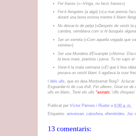
Fer frases
(«
─Vinga, no facis frases
»)
Fer-li llengotes (a algú)
(«
La mar premia l'acc
durant una bona estona mentre li fèiem llengo
No deixar-lo de petja
(«
Després de vestir la 
cambra, semblava com si hi busqués alguna 
Ser un xerreta
(«
Com aquella vegada que van 
xerreta
»)
Ser una Mundeta d'Eixample
(«
Norma: D'acor
la teva mare, pianista i jueva. Tu no saps 
Venir-li la mala setmana
(«
El que li feia rà
posava un vestit blanc li agafava la suor fre
I
dels ulls
, que en deia Montserrat Roig?
Aclucar 
Esguardar-lo de cua d'ull
,
Fer ulleres
,
Girar-se de c
ulls en blanc
,
Tenir els ulls
*axinats
,
Ulls d'espasí
Publicat per
Víctor Pàmies i Riudor
a
8:00 a. m.
Etiquetes:
aniversari
,
catosfera
,
efemèrides
,
Joc 
13 comentaris: