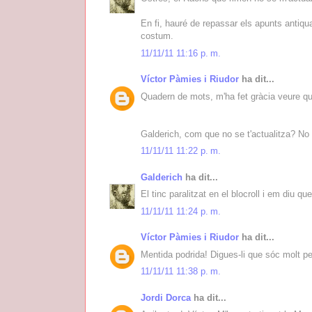
En fi, hauré de repassar els apunts antiquat
costum.
11/11/11 11:16 p. m.
Víctor Pàmies i Riudor
ha dit...
Quadern de mots, m'ha fet gràcia veure qu
Galderich, com que no se t'actualitza? No 
11/11/11 11:22 p. m.
Galderich
ha dit...
El tinc paralitzat en el blocroll i em diu q
11/11/11 11:24 p. m.
Víctor Pàmies i Riudor
ha dit...
Mentida podrida! Digues-li que sóc molt pen
11/11/11 11:38 p. m.
Jordi Dorca
ha dit...