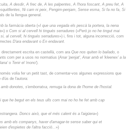
cuita
,
A desdir
,
A frec de
,
A les palpentes
,
A l'hora foscant
,
A preu fet
,
A
squitllentes
,
Ni carn ni peix
,
Pengim-penjam
,
Sense esma
,
Si fa no fa
,
Si
als de la llengua general.
b la farmàcia oberta
(«
I que una vegada els pescà la portera, la nena
a
») o
Com si al cervell hi tingués serradures
(«
Però jo no he tingut mai
, al cervell, hi tingués serradures
») i, fins i tot, alguna incorrecció, com
orrectes
D'ara endavant
o
En endavant
.
a, directament escrita en castellà, com ara
Que nos quiten lo bailado
, o
ants com per a usos no normatius (
Anar 'penjat'
,
Anar amb el 'kleenex' a la
lana'
o
Tenir el 'mono'
).
només volia fer un petit tast, de comentar-vos algunes expressions que
d'ús de l'autora:
 amb donotes, s'emborratxa, remuga la dona de l'home de l'hostal.
 que he begut en els teus ulls com mai no ho he fet amb cap
'estrangera. Doncs això, que el més calent és a l'aigüera
»)
ctes amb els companys, haver d'amagar-te sense saber qui et
ien d'espietes de l'altra facció...
»)