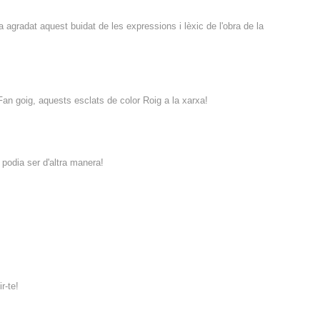
 agradat aquest buidat de les expressions i lèxic de l'obra de la
n goig, aquests esclats de color Roig a la xarxa!
podia ser d'altra manera!
r-te!