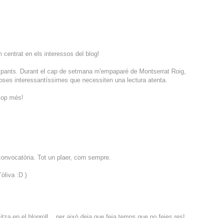
centrat en els interessos del blog!
rticipants. Durant el cap de setmana m'empaparé de Montserrat Roig,
coses interessantíssimes que necessiten una lectura atenta.
 cop més!
a convocatòria. Tot un plaer, com sempre.
òliva :D )
za en el blogroll... per això deia que feia temps que no feies res!