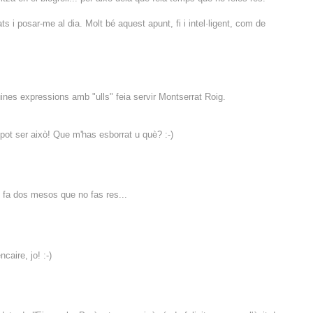
s i posar-me al dia. Molt bé aquest apunt, fi i intel·ligent, com de
ines expressions amb "ulls" feia servir Montserrat Roig.
pot ser això! Que m'has esborrat u què? :-)
ue fa dos mesos que no fas res...
caire, jo! :-)