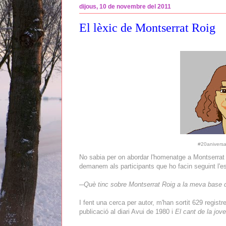
dijous, 10 de novembre del 2011
El lèxic de Montserrat Roig
#20aniversa
No sabia per on abordar l'homenatge a Montserrat 
demanem als participants que ho facin seguint l'es
─
Què tinc sobre Montserrat Roig a la meva base 
I fent una cerca per autor, m'han sortit 629 regis
publicació al diari Avui de 1980 i
El cant de la jove