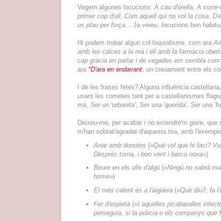
Vegem algunes locucions:
A cau d'orella
,
A corre-
primer cop d'ull
,
Com aquell qui no vol la cosa
,
D'e
us plau per força
... Ja veieu, locucions ben habitu
Hi podem trobar algun col·loquialisme, com ara
Am
amb les calces a la mà i ell amb la farmàcia obert
cap gràcia en parlar i de vegades em sembla com si
ara
*D'ara en endavant
, un creuament entre els c
I de les frases fetes? Alguna influència castellan
usant les cometes tant per a castellanismes flagr
mà
,
Ser un 'urbanita'
,
Ser una 'querida'
,
Ser una 'fu
Deixeu-me, per acabar i no estendre'm gaire, que 
m'han sobtat/agradat d'aquesta tria, amb l'exemple 
Anar amb donotes
(«
Què vol que hi faci? Va
Després torna, i bon vent i barca nova
»)
Beure en els ulls d'algú
(«
Ningú no sabrà mai
home
»)
El més calent és a l'aigüera
(«
Què diu?, fa l
Fer d'espieta
(«
I aquelles picabaralles infe
perseguia, si la policia o els companys que fe