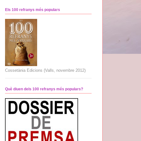
Els 100 refranys més populars
Cossetània Edicions (Valls, novembre 2012)
Què diuen dels 100 refranys més populars?