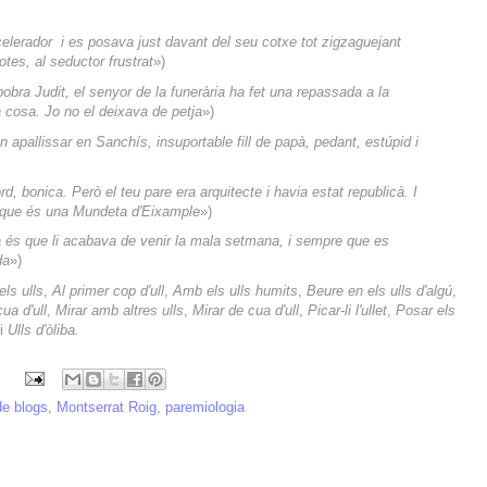
elerador i es posava just davant del seu cotxe tot zigzaguejant
tes, al seductor frustrat
»)
pobra Judit, el senyor de la funerària ha fet una repassada a la
cosa. Jo no el deixava de petja
»)
apallissar en Sanchís, insuportable fill de papà, pedant, estúpid i
d, bonica. Però el teu pare era arquitecte i havia estat republicà. I
el que és una Mundeta d'Eixample
»)
bia és que li acabava de venir la mala setmana, i sempre que es
da
»)
els ulls
,
Al primer cop d'ull
,
Amb els ulls humits
,
Beure en els ulls d'algú
,
ua d'ull
,
Mirar amb altres ulls
,
Mirar de cua d'ull
,
Picar-li l'ullet
,
Posar els
i
Ulls d'òliba.
de blogs
,
Montserrat Roig
,
paremiologia