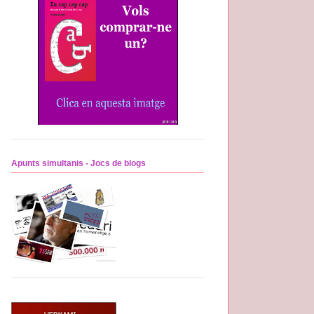
Apunts simultanis - Jocs de blogs