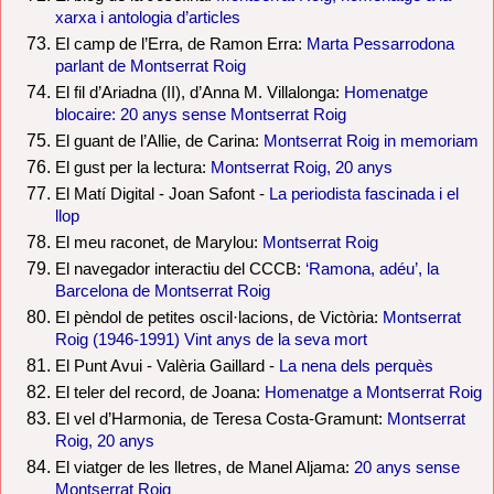
xarxa i antologia d’articles
El camp de l’Erra, de Ramon Erra:
Marta Pessarrodona
parlant de Montserrat Roig
El fil d’Ariadna (II), d’Anna M. Villalonga:
Homenatge
blocaire: 20 anys sense Montserrat Roig
El guant de l’Allie, de Carina:
Montserrat Roig in memoriam
El gust per la lectura:
Montserrat Roig, 20 anys
El Matí Digital - Joan Safont -
La periodista fascinada i el
llop
El meu raconet, de Marylou:
Montserrat Roig
El navegador interactiu del CCCB:
‘Ramona, adéu’, la
Barcelona de Montserrat Roig
El pèndol de petites oscil·lacions, de Victòria:
Montserrat
Roig (1946-1991) Vint anys de la seva mort
El Punt Avui - Valèria Gaillard -
La nena dels perquès
El teler del record, de Joana:
Homenatge a Montserrat Roig
El vel d’Harmonia, de Teresa Costa-Gramunt:
Montserrat
Roig, 20 anys
El viatger de les lletres, de Manel Aljama:
20 anys sense
Montserrat Roig