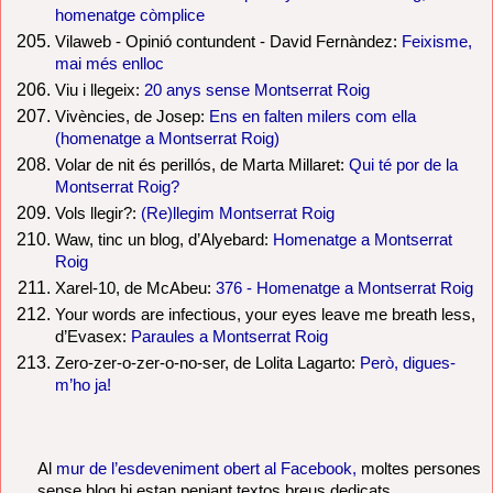
homenatge còmplice
Vilaweb - Opinió contundent - David Fernàndez:
Feixisme,
mai més enlloc
Viu i llegeix:
20 anys sense Montserrat Roig
Vivències, de Josep:
Ens en falten milers com ella
(homenatge a Montserrat Roig)
Volar de nit és perillós, de Marta Millaret:
Qui té por de la
Montserrat Roig?
Vols llegir?:
(Re)llegim Montserrat Roig
Waw, tinc un blog, d’Alyebard:
Homenatge a Montserrat
Roig
Xarel-10, de McAbeu:
376 - Homenatge a Montserrat Roig
Your words are infectious, your eyes leave me breath less,
d’Evasex:
Paraules a Montserrat Roig
Zero-zer-o-zer-o-no-ser, de Lolita Lagarto:
Però, digues-
m’ho ja!
Al
mur de l’esdeveniment obert al Facebook,
moltes persones
sense blog hi estan penjant textos breus dedicats.