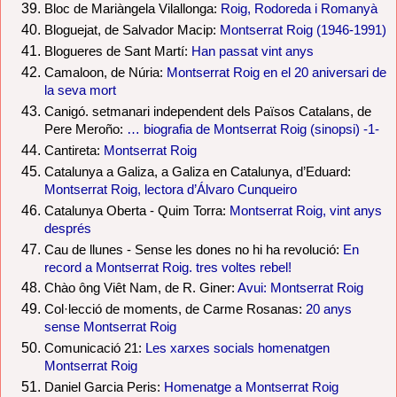
Bloc de Mariàngela Vilallonga:
Roig, Rodoreda i Romanyà
Bloguejat, de Salvador Macip:
Montserrat Roig (1946-1991)
Blogueres de Sant Martí:
Han passat vint anys
Camaloon, de Núria:
Montserrat Roig en el 20 aniversari de
la seva mort
Canigó. setmanari independent dels Països Catalans, de
Pere Meroño:
… biografia de Montserrat Roig (sinopsi) -1-
Cantireta:
Montserrat Roig
Catalunya a Galiza, a Galiza en Catalunya, d’Eduard:
Montserrat Roig, lectora d’Álvaro Cunqueiro
Catalunya Oberta - Quim Torra:
Montserrat Roig, vint anys
després
Cau de llunes - Sense les dones no hi ha revolució:
En
record a Montserrat Roig. tres voltes rebel!
Chào ông Viêt Nam, de R. Giner:
Avui: Montserrat Roig
Col·lecció de moments, de Carme Rosanas:
20 anys
sense Montserrat Roig
Comunicació 21:
Les xarxes socials homenatgen
Montserrat Roig
Daniel Garcia Peris:
Homenatge a Montserrat Roig