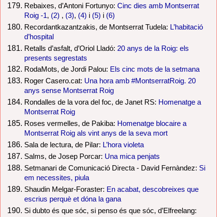
Rebaixes, d’Antoni Fortunyo:
Cinc dies amb Montserrat
Roig -1
,
(2)
,
(3)
,
(4)
i
(5)
i
(6)
Recordantkazantzakis, de Montserrat Tudela:
L’habitació
d’hospital
Retalls d’asfalt, d’Oriol Lladó:
20 anys de la Roig: els
presents segrestats
RodaMots, de Jordi Palou:
Els cinc mots de la setmana
Roger Casero.cat:
Una hora amb #MontserratRoig. 20
anys sense Montserrat Roig
Rondalles de la vora del foc, de Janet RS:
Homenatge a
Montserrat Roig
Roses vermelles, de Pakiba:
Homenatge blocaire a
Montserrat Roig als vint anys de la seva mort
Sala de lectura, de Pilar:
L’hora violeta
Salms, de Josep Porcar:
Una mica penjats
Setmanari de Comunicació Directa - David Fernàndez:
Si
em necessites, piula
Shaudin Melgar-Foraster:
En acabat, descobreixes que
escrius perquè et dóna la gana
Si dubto és que sóc, si penso és que sóc, d’Elfreelang: