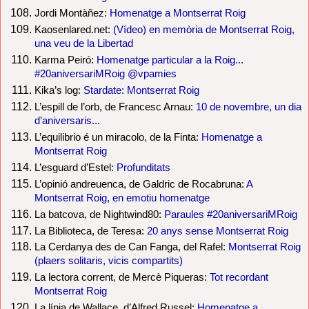
Jordi Montàñez:
Homenatge a Montserrat Roig
Kaosenlared.net:
(Vídeo) en memòria de Montserrat Roig,
una veu de la Libertad
Karma Peiró:
Homenatge particular a la Roig...
#20aniversariMRoig @vpamies
Kika’s log:
Stardate: Montserrat Roig
L’espill de l’orb, de Francesc Arnau:
10 de novembre, un dia
d’aniversaris...
L’equilibrio é un miracolo, de la Finta:
Homenatge a
Montserrat Roig
L’esguard d’Estel:
Profunditats
L’opinió andreuenca, de Galdric de Rocabruna:
A
Montserrat Roig, en emotiu homenatge
La batcova, de Nightwind80:
Paraules #20aniversariMRoig
La Biblioteca, de Teresa:
20 anys sense Montserrat Roig
La Cerdanya des de Can Fanga, del Rafel:
Montserrat Roig
(plaers solitaris, vicis compartits)
La lectora corrent, de Mercè Piqueras:
Tot recordant
Montserrat Roig
La línia de Wallace, d’Alfred Russel:
Homenatge a