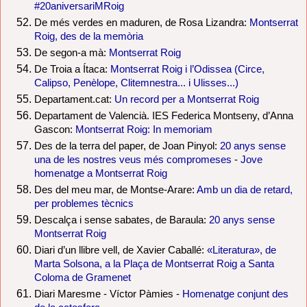
#20aniversariMRoig
De més verdes en maduren, de Rosa Lizandra:
Montserrat
Roig, des de la memòria
De segon-a mà:
Montserrat Roig
De Troia a Ítaca:
Montserrat Roig i l’Odissea (Circe,
Calipso, Penèlope, Clitemnestra... i Ulisses...)
Departament.cat:
Un record per a Montserrat Roig
Departament de Valencià. IES Federica Montseny, d’Anna
Gascon:
Montserrat Roig: In memoriam
Des de la terra del paper, de Joan Pinyol:
20 anys sense
una de les nostres veus més compromeses
-
Jove
homenatge a Montserrat Roig
Des del meu mar, de Montse-Arare:
Amb un dia de retard,
per problemes tècnics
Descalça i sense sabates, de Baraula:
20 anys sense
Montserrat Roig
Diari d’un llibre vell, de Xavier Caballé:
«Literatura», de
Marta Solsona, a la Plaça de Montserrat Roig a Santa
Coloma de Gramenet
Diari Maresme - Víctor Pàmies -
Homenatge conjunt des