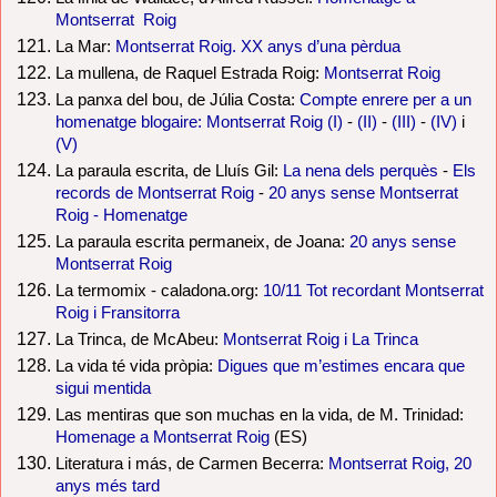
Montserrat Roig
La Mar:
Montserrat Roig. XX anys d’una pèrdua
La mullena, de Raquel Estrada Roig:
Montserrat Roig
La panxa del bou, de Júlia Costa:
Compte enrere per a un
homenatge blogaire: Montserrat Roig (I)
-
(II)
-
(III)
-
(IV)
i
(V)
La paraula escrita, de Lluís Gil:
La nena dels perquès
-
Els
records de Montserrat Roig
-
20 anys sense Montserrat
Roig - Homenatge
La paraula escrita permaneix, de Joana:
20 anys sense
Montserrat Roig
La termomix - caladona.org:
10/11 Tot recordant Montserrat
Roig i Fransitorra
La Trinca, de McAbeu:
Montserrat Roig i La Trinca
La vida té vida pròpia:
Digues que m’estimes encara que
sigui mentida
Las mentiras que son muchas en la vida, de M. Trinidad:
Homenage a Montserrat Roig
(ES)
Literatura i más, de Carmen Becerra:
Montserrat Roig, 20
anys més tard