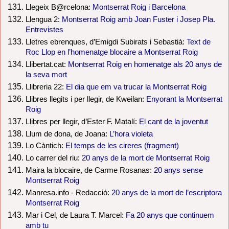
Llegeix B@rcelona:
Montserrat Roig i Barcelona
Llengua 2:
Montserrat Roig amb Joan Fuster i Josep Pla.
Entrevistes
Lletres ebrenques, d’Emigdi Subirats i Sebastià:
Text de
Roc Llop en l’homenatge blocaire a Montserrat Roig
Llibertat.cat:
Montserrat Roig en homenatge als 20 anys de
la seva mort
Llibreria 22:
El dia que em va trucar la Montserrat Roig
Llibres llegits i per llegir, de Kweilan:
Enyorant la Montserrat
Roig
Llibres per llegir, d’Ester F. Matalí:
El cant de la joventut
Llum de dona, de Joana:
L’hora violeta
Lo Càntich:
El temps de les cireres (fragment)
Lo carrer del riu:
20 anys de la mort de Montserrat Roig
Maira la blocaire, de Carme Rosanas:
20 anys sense
Montserrat Roig
Manresa.info - Redacció:
20 anys de la mort de l’escriptora
Montserrat Roig
Mar i Cel, de Laura T. Marcel:
Fa 20 anys que continuem
amb tu