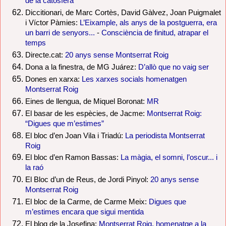
de la catosfera
Diccitionari, de Marc Cortès, David Gàlvez, Joan Puigmalet
i Víctor Pàmies:
L’Eixample, als anys de la postguerra, era
un barri de senyors...
-
Consciència de finitud, atrapar el
temps
Directe.cat:
20 anys sense Montserrat Roig
Dona a la finestra, de MG Juárez:
D’allò que no vaig ser
Dones en xarxa:
Les xarxes socials homenatgen
Montserrat Roig
Eines de llengua, de Miquel Boronat:
MR
El basar de les espècies, de Jacme:
Montserrat Roig:
“Digues que m’estimes”
El bloc d’en Joan Vila i Triadú:
La periodista Montserrat
Roig
El bloc d’en Ramon Bassas:
La màgia, el somni, l’oscur... i
la raó
El Bloc d’un de Reus, de Jordi Pinyol:
20 anys sense
Montserrat Roig
El bloc de la Carme, de Carme Meix:
Digues que
m’estimes encara que sigui mentida
El blog de la Josefina:
Montserrat Roig, homenatge a la