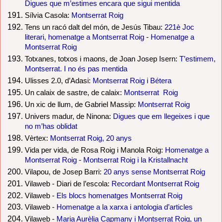
Digues que m’estimes encara que sigui mentida
Sílvia Casola:
Montserrat Roig
Tens un racó dalt del món, de Jesús Tibau:
221è Joc
literari, homenatge a Montserrat Roig
-
Homenatge a
Montserrat Roig
Totxanes, totxos i maons, de Joan Josep Isern:
T’estimem,
Montserrat. I no és pas mentida
Ulisses 2.0, d’Adasi:
Montserrat Roig i Bétera
Un calaix de sastre, de calaix:
Montserrat Roig
Un xic de llum, de Gabriel Massip:
Montserrat Roig
Univers madur, de Ninona:
Digues que em llegeixes i que
no m’has oblidat
Vèrtex:
Montserrat Roig, 20 anys
Vida per vida, de Rosa Roig i Manola Roig:
Homenatge a
Montserrat Roig
-
Montserrat Roig i la Kristallnacht
Vilapou, de Josep Barri:
20 anys sense Montserrat Roig
Vilaweb - Diari de l’escola:
Recordant Montserrat Roig
Vilaweb -
Els blocs homenatges Montserrat Roig
Vilaweb -
Homenatge a la xarxa i antologia d’articles
Vilaweb -
Maria Aurèlia Capmany i Montserrat Roig, un