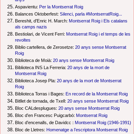
Aspavientu:
Per la Montserrat Roig
Balances Oktoberfest:
Silenci, parla #MontserratRoig...
Bereshit, d’Enric H. March:
Montserrat Roig i Els catalans
als camps nazis
Bestiolari, de Vicent Ferri:
Montserrat Roig i el temps de les
revoltes
Biblio cartellera, de Zerosetze:
20 anys sense Montserrat
Roig
Biblioteca de Moià:
20 anys sense Montserrat Roig
Biblioteca INS La Ferreria:
20 anys de la mort de
Montserrat Roig
Biblioteca Josep Pla:
20 anys de la mort de Montserrat
Roig
Biblioteca Torras i Bages:
En record de la Montserrat Roig
Bitllet de tornada, de Txell:
20 anys sense Montserrat Roig
Bloc CALdesplugues:
20 anys sense Montserrat Roig
Bloc d’en Francesc Puigcarbó:
Montserrat Roig
Bloc d’encenalls, de Davidcc :
Montserrat Roig (1946-1991)
Bloc de Lletres:
Homenatge a l’escriptora Montserrat Roig