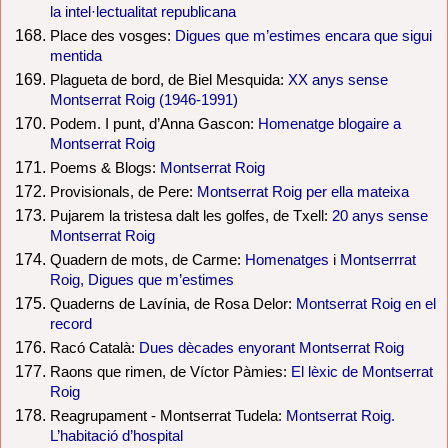
la intel·lectualitat republicana
Place des vosges:
Digues que m’estimes encara que sigui
mentida
Plagueta de bord, de Biel Mesquida:
XX anys sense
Montserrat Roig (1946-1991)
Podem. I punt, d’Anna Gascon:
Homenatge blogaire a
Montserrat Roig
Poems & Blogs:
Montserrat Roig
Provisionals, de Pere:
Montserrat Roig per ella mateixa
Pujarem la tristesa dalt les golfes, de Txell:
20 anys sense
Montserrat Roig
Quadern de mots, de Carme:
Homenatges
i
Montserrrat
Roig, Digues que m’estimes
Quaderns de Lavínia, de Rosa Delor:
Montserrat Roig en el
record
Racó Català:
Dues dècades enyorant Montserrat Roig
Raons que rimen, de Víctor Pàmies:
El lèxic de Montserrat
Roig
Reagrupament - Montserrat Tudela:
Montserrat Roig.
L’habitació d’hospital