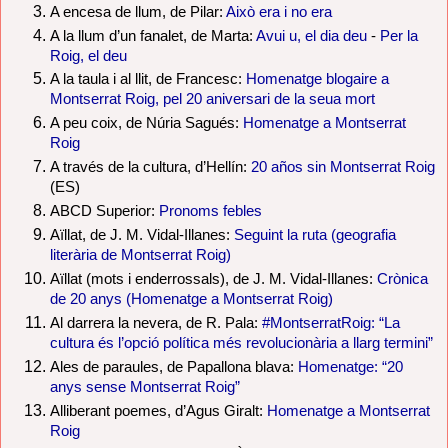
A encesa de llum, de Pilar:
Això era i no era
A la llum d’un fanalet, de Marta:
Avui u, el dia deu
-
Per la
Roig, el deu
A la taula i al llit, de Francesc:
Homenatge blogaire a
Montserrat Roig, pel 20 aniversari de la seua mort
A peu coix, de Núria Sagués:
Homenatge a Montserrat
Roig
A través de la cultura, d’Hellín:
20 años sin Montserrat Roig
(ES)
ABCD Superior:
Pronoms febles
Aïllat, de J. M. Vidal-Illanes:
Seguint la ruta (geografia
literària de Montserrat Roig)
Aïllat (mots i enderrossals), de J. M. Vidal-Illanes:
Crònica
de 20 anys (Homenatge a Montserrat Roig)
Al darrera la nevera, de R. Pala:
#MontserratRoig: “La
cultura és l’opció política més revolucionària a llarg termini”
Ales de paraules, de Papallona blava:
Homenatge: “20
anys sense Montserrat Roig”
Alliberant poemes, d’Agus Giralt:
Homenatge a Montserrat
Roig