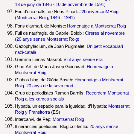
13 de juny de 1946 - 10 de novembre de 1991)
Foc d’encenalls, de Neus Pinart:
#20aniversariMRoig
(Montserrat Roig, 1946 - 1991)
Fons d’armari, de Montse:
Homenatge a Montserrat Roig
Full de naufragis, de Gabriel Boloix:
Cireres al novembre
(20 anys sense Montserrat Roig)
Gazophylacium, de Joan Puigmalet:
Un petit vocabulari
nazi-català
Gemma Lienas Massot:
Vint anys sense ella
Gino-Art, de Maria Josep Guinovart:
Homenatge a
Montserrat Roig
Globos.blog, de Glòria Bosch:
Homenatge a Montserrat
Roig. 20 anys de la seva mort
Grup de periodistes Ramon Barnils:
Recordem Montserrat
Roig a les xarxes socials
Hypatia, un espacio para la igualdad, d’Hypatia:
Montserrat
Roig y Fransitorra
(ES)
Intercanvi, de Pep:
Montserrat Roig
Itineràncies poètiques. Blog col·lectiu:
20 anys sense
Montserrat Roig