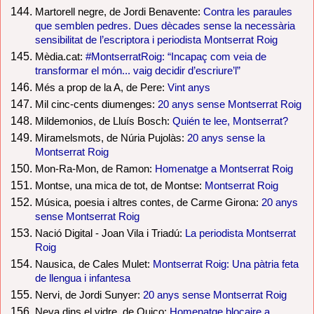
Martorell negre, de Jordi Benavente:
Contra les paraules
que semblen pedres. Dues dècades sense la necessària
sensibilitat de l’escriptora i periodista Montserrat Roig
Mèdia.cat:
#MontserratRoig: “Incapaç com veia de
transformar el món... vaig decidir d’escriure’l”
Més a prop de la A, de Pere:
Vint anys
Mil cinc-cents diumenges:
20 anys sense Montserrat Roig
Mildemonios, de Lluís Bosch:
Quién te lee, Montserrat?
Miramelsmots, de Núria Pujolàs:
20 anys sense la
Montserrat Roig
Mon-Ra-Mon, de Ramon:
Homenatge a Montserrat Roig
Montse, una mica de tot, de Montse:
Montserrat Roig
Música, poesia i altres contes, de Carme Girona:
20 anys
sense Montserrat Roig
Nació Digital - Joan Vila i Triadú:
La periodista Montserrat
Roig
Nausica, de Cales Mulet:
Montserrat Roig: Una pàtria feta
de llengua i infantesa
Nervi, de Jordi Sunyer:
20 anys sense Montserrat Roig
Neva dins el vidre, de Quico:
Homenatge blocaire a