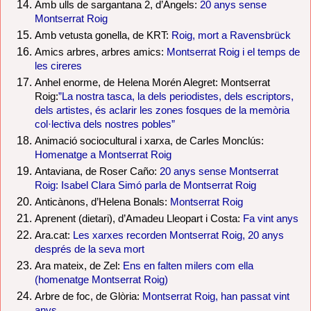
Amb ulls de sargantana 2, d’Àngels:
20 anys sense
Montserrat Roig
Amb vetusta gonella, de KRT:
Roig, mort a Ravensbrück
Amics arbres, arbres amics:
Montserrat Roig i el temps de
les cireres
Anhel enorme, de Helena Morén Alegret: Montserrat
Roig:
”La nostra tasca, la dels periodistes, dels escriptors,
dels artistes, és aclarir les zones fosques de la memòria
col·lectiva dels nostres pobles”
Animació sociocultural i xarxa, de Carles Monclús:
Homenatge a Montserrat Roig
Antaviana, de Roser Caño:
20 anys sense Montserrat
Roig: Isabel Clara Simó parla de Montserrat Roig
Anticànons, d’Helena Bonals:
Montserrat Roig
Aprenent (dietari), d’Amadeu Lleopart i Costa:
Fa vint anys
Ara.cat:
Les xarxes recorden Montserrat Roig, 20 anys
després de la seva mort
Ara mateix, de Zel:
Ens en falten milers com ella
(homenatge Montserrat Roig)
Arbre de foc, de Glòria:
Montserrat Roig, han passat vint
anys