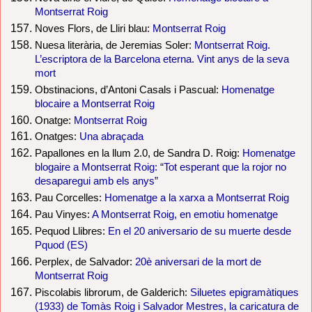
Montserrat Roig
Noves Flors, de Lliri blau:
Montserrat Roig
Nuesa literària, de Jeremias Soler:
Montserrat Roig.
L’escriptora de la Barcelona eterna. Vint anys de la seva
mort
Obstinacions, d’Antoni Casals i Pascual:
Homenatge
blocaire a Montserrat Roig
Onatge:
Montserrat Roig
Onatges:
Una abraçada
Papallones en la llum 2.0, de Sandra D. Roig:
Homenatge
blogaire a Montserrat Roig: “Tot esperant que la rojor no
desaparegui amb els anys”
Pau Corcelles:
Homenatge a la xarxa a Montserrat Roig
Pau Vinyes:
A Montserrat Roig, en emotiu homenatge
Pequod Llibres:
En el 20 aniversario de su muerte desde
Pquod (ES)
Perplex, de Salvador:
20è aniversari de la mort de
Montserrat Roig
Piscolabis librorum, de Galderich:
Siluetes epigramàtiques
(1933) de Tomàs Roig i Salvador Mestres, la caricatura de