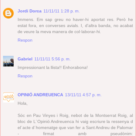
Jordi Dorca
11/11/11 1:28 p. m.
Immens. Em sap greu no haver-hi aportat res. Però he
estat fora, en converses avials. I, d'altra banda, no acabat
de veure la meva manera de col·laborar-hi.
Respon
Gabriel
11/11/11 5:56 p. m.
Impressionant la llista!! Enhorabona!
Respon
OPINIÓ ANDREUENCA
13/11/11 4:57 p. m.
Hola,
Sóc en Pau Vinyes i Roig, nebot de la Montserrat Roig, al
bloc de L´Opinió Andreuenca hi vaig escriure la ressenya d
el´acte d´homenatge que van fer a Sant Andreu de Palomar
- firmat amb pseudònim: