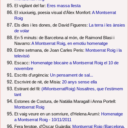
El vigilant del far:
Eres massa llesta
El xiuxiueig, poesia visual d’Àlex Monfort:
A Montserrat
Roig
Els dies i les dones, de David Figueres:
La terra i les ànsies
de volar
En 5 minuts: de Barcelona al món, de Raimond Blasi i
Navarro:
A Montserrat Roig, en emotiu homenatge
Entre setmana, de Joan Carles Peris:
Montserrat Roig i la
televisió
Escacc:
Homenatge blocaire a Montserrat Roig el 10 de
novembre
Escrits d’urgència:
Un pensament de sal...
Escrivint de nit, de Misia:
20 anys sense ella
Estirant del fil:
(#MontserratRoig) Nosaltres, que t’estimem
tant
Estones de Costura, de Natàlia Maragall i Anna Portell:
Montserrat Roig
Et vaig veure en un somriure, d’Helena Arumí:
Homenatge
a Montserrat Roig - 10/11/2011
Fera ferotge, d’Òscar Guàrdia:
Montserrat Roig (Barcelona,