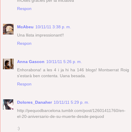
mOltes gràcies per la iniciativa
Respon
McAbeu
10/11/11 3:38 p. m.
Una llista impressionant!!
Respon
Anna Gascon
10/11/11 5:26 p. m.
Enhorabona! a les 4 i ja hi ha 146 blogs! Montserrat Roig
s'estarà ben contenta. Uana besada.
Respon
Dolores_Danaher
10/11/11 5:29 p. m.
http://pequodbarcelona.tumblr.com/post/12601411760/en-
el-20-aniversario-de-su-muerte-desde-pequod
:)