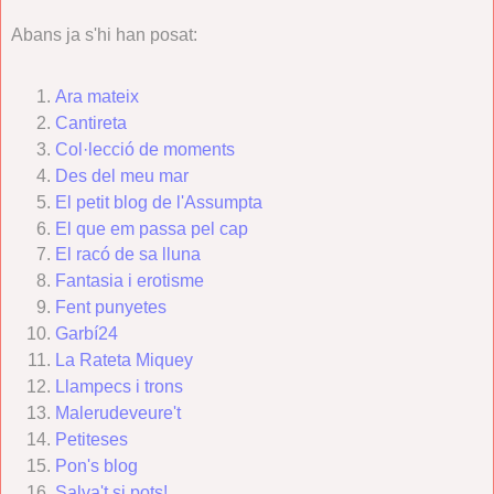
Abans ja s'hi han posat:
Ara mateix
Cantireta
Col·lecció de moments
Des del meu mar
El petit blog de l'Assumpta
El que em passa pel cap
El racó de sa lluna
Fantasia i erotisme
Fent punyetes
Garbí24
La Rateta Miquey
Llampecs i trons
Malerudeveure't
Petiteses
Pon's blog
Salva't si pots!