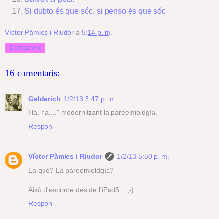
Si dubto és que sóc, si penso és que sóc
Víctor Pàmies i Riudor
a
5:14 p. m.
Comparteix
16 comentaris:
Galderich
1/2/13 5:47 p. m.
Ha, ha...." modernitzant la pareemioldgía.
Respon
Víctor Pàmies i Riudor
1/2/13 5:50 p. m.
La què? La pareemioldgía?
Això d'escriure des de l'iPad5... ;-)
Respon