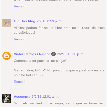
Respon
Glo.Bos.blog
2/2/13 8:59 p. m.
Al final podràs fer-ne un llibre amb tot el recull de dites
catosfèriques!
Respon
Víctor Pàmies i Riudor
2/2/13 10:36 p. m.
Comença a fer patxoca, tot plegat!
Ger en llibre, Glòria? No provoquis que aquest any encara
no n'he tret cap! :-)
Respon
Assumpta
3/2/13 12:01 a. m.
Si tu els vas fent córrer segur, segur que es faran ben