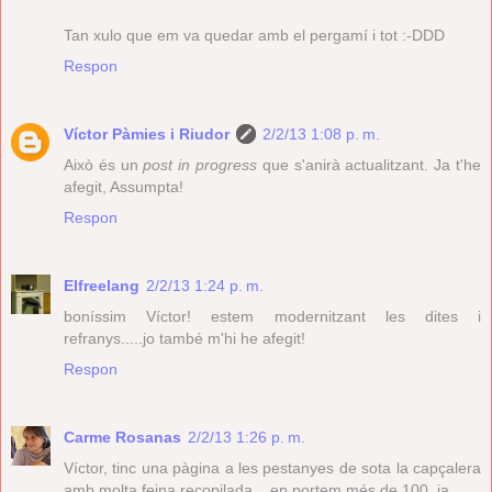
Tan xulo que em va quedar amb el pergamí i tot :-DDD
Respon
Víctor Pàmies i Riudor
2/2/13 1:08 p. m.
Això és un
post in progress
que s'anirà actualitzant. Ja t'he
afegit, Assumpta!
Respon
Elfreelang
2/2/13 1:24 p. m.
boníssim Víctor! estem modernitzant les dites i
refranys.....jo també m'hi he afegit!
Respon
Carme Rosanas
2/2/13 1:26 p. m.
Víctor, tinc una pàgina a les pestanyes de sota la capçalera
amb molta feina recopilada... en portem més de 100, ja.