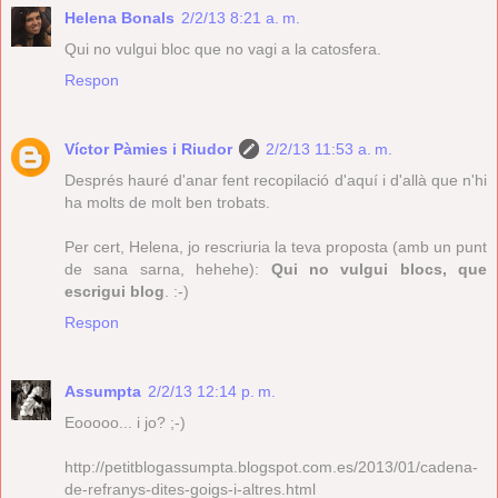
Helena Bonals
2/2/13 8:21 a. m.
Qui no vulgui bloc que no vagi a la catosfera.
Respon
Víctor Pàmies i Riudor
2/2/13 11:53 a. m.
Després hauré d'anar fent recopilació d'aquí i d'allà que n'hi
ha molts de molt ben trobats.
Per cert, Helena, jo rescriuria la teva proposta (amb un punt
de sana sarna, hehehe):
Qui no vulgui blocs, que
escrigui blog
. :-)
Respon
Assumpta
2/2/13 12:14 p. m.
Eooooo... i jo? ;-)
http://petitblogassumpta.blogspot.com.es/2013/01/cadena-
de-refranys-dites-goigs-i-altres.html