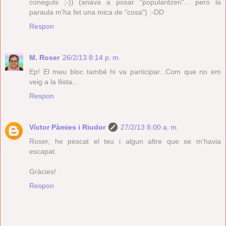
coneguts ;-)) (anava a posar "popularitzen"... però la
paraula m'ha fet una mica de "cosa") :-DD
Respon
M. Roser
26/2/13 8:14 p. m.
Ep! El meu bloc també hi va participar...Com que no em
veig a la llista...
Respon
Víctor Pàmies i Riudor
27/2/13 8:00 a. m.
Roser, he pescat el teu i algun altre que se m'havia
escapat.
Gràcies!
Respon