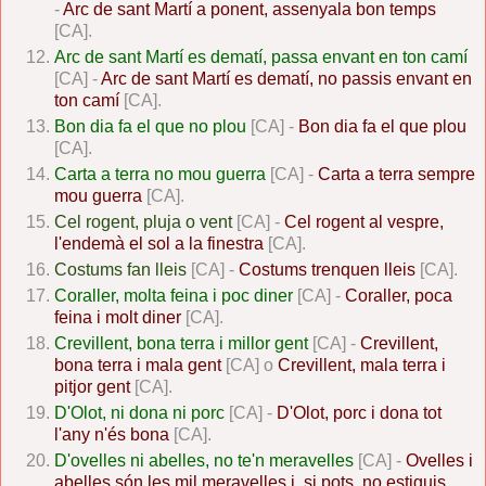
-
Arc de sant Martí a ponent, assenyala bon temps
[CA].
Arc de sant Martí es dematí, passa envant en ton camí
[CA] -
Arc de sant Martí es dematí, no passis envant en
ton camí
[CA].
Bon dia fa el que no plou
[CA] -
Bon dia fa el que plou
[CA].
Carta a terra no mou guerra
[CA] -
Carta a terra sempre
mou guerra
[CA].
Cel rogent, pluja o vent
[CA] -
Cel rogent al vespre,
l'endemà el sol a la finestra
[CA].
Costums fan lleis
[CA] -
Costums trenquen lleis
[CA].
Coraller, molta feina i poc diner
[CA] -
Coraller, poca
feina i molt diner
[CA].
Crevillent, bona terra i millor gent
[CA] -
Crevillent,
bona terra i mala gent
[CA] o
Crevillent, mala terra i
pitjor gent
[CA].
D'Olot, ni dona ni porc
[CA] -
D'Olot, porc i dona tot
l'any n'és bona
[CA].
D'ovelles ni abelles, no te'n meravelles
[CA] -
Ovelles i
abelles són les mil meravelles i, si pots, no estiguis