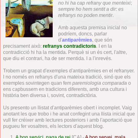
no hi ha cap refrany que menteixi
;
sempre ho hem sentit a dir: es
refranys no poden mentir
.
Amb aquesta premisa inicial no
podríem, doncs, parlar
d'
antiparèmies
, que són
precisament això:
refranys contradictoris
. I en la
contradicció hi ha la mentida. Perquè si un és cert, l'altre,
que diu el contrari, ha de ser mentida. I a l'inrevés.
Trobem un grapat d'exemples d'antiparèmies en el refranyer.
I no només en refranys d'una mateixa tradició, sinó que els
exemples sovintegen quan fem
paremiologia comparada
o
ens capbussem en tradicions diferents, amb una cultura i
història ben diversa i, sovint, contradictòria.
Us presento un llistat d'antiparèmies obert i incomplet. Vaig
anotant les que trobo i he anat confegint una llista inicial que
vull fer créixer amb lectures posteriors i amb l'aportació que
pugueu fer vosaltres, els lectors d'aquest blog.
A bon servici, paga de rei
[CA] -
A bon servei, mala