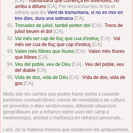
[CA] -
Tramuntana que comença en divendres, no
arriba a dilluns
[CA]. Per reconciliar-los, hi ha el
refrany que diu
Vent de tramuntana, si no es mor en
tres dies, dura una setmana
[CA].
Tronades de juliol, també porten dol
[CA] -
Trons de
juliol treuen el dol
[CA].
Val més ser cap de lluç que cua d'estruç
[CA] -
Val
més ser cua de lluç que cap d'estruç
[CA].
Valen més llibres que lliures
[CA] -
Valen més lliures
que llibres
[CA].
Veu del poble, veu de Déu
[CA] -
Veu del poble, veu
del diable
[CA].
Vida de dos, vida de Déu
[CA] -
Vida de dos, vida de
gos
[CA].
Molts són els camins que poden haver portat a coexistir
parèmies contradictòries: canvis de mentalitat o de cultura
en proverbis o dites sentencioses, diferents situacions
geogràfiques per a refranys sobre usos del camp o
meteorologia, amistat o malfiança en refranys personals...
I així, de la mateixa manera que existeixen les antiparèmies,