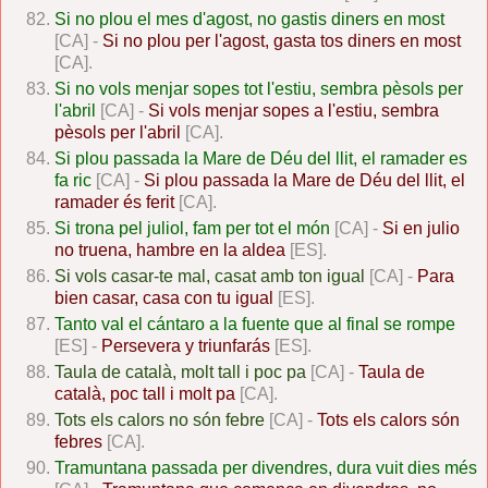
Si no plou el mes d'agost, no gastis diners en most
[CA] -
Si no plou per l'agost, gasta tos diners en most
[CA].
Si no vols menjar sopes tot l'estiu, sembra pèsols per
l'abril
[CA] -
Si vols menjar sopes a l'estiu, sembra
pèsols per l'abril
[CA].
Si plou passada la Mare de Déu del llit, el ramader es
fa ric
[CA] -
Si plou passada la Mare de Déu del llit, el
ramader és ferit
[CA].
Si trona pel juliol, fam per tot el món
[CA] -
Si en julio
no truena, hambre en la aldea
[ES].
Si vols casar-te mal, casat amb ton igual
[CA] -
Para
bien casar, casa con tu igual
[ES].
Tanto val el cántaro a la fuente que al final se rompe
[ES] -
Persevera y triunfarás
[ES].
Taula de català, molt tall i poc pa
[CA] -
Taula de
català, poc tall i molt pa
[CA].
Tots els calors no són febre
[CA] -
Tots els calors són
febres
[CA].
Tramuntana passada per divendres, dura vuit dies més