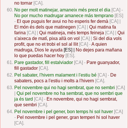
no tornar
[CA].
No per molt matinejar, amaneix més prest el dia
[CA] -
No por mucho madrugar amanece más temprano
[ES]
-
El que puguis fer avui no ho esperis fer demà
[CA] |
El món és dels que matinegen
[CA] |
Qui matina fa
farina
[CA] |
Qui matineja, més temps feineja
[CA] |
Qui
s'aixeca de matí, pixa allà on vol
[CA] |
Si del dia vols
profit, que no et trobi el sol al llit
[CA] -
A quien
madruga, Dios le ayuda
[ES] |
No dejes para mañana
lo que puedas hacer hoy
[ES].
Pare gastador, fill estalviador
[CA] -
Pare guanyador,
fill gastador
[CA].
Pel sabater, l'hivern malament i l'estiu bé
[CA] -
De
sabaters, pocs a l'estiu i molts a l'hivern
[CA].
Pel novembre qui no hagi sembrat, que no sembri
[CA]
|
Qui pel novembre no ha sembrat, que no sembri que
ja és tard
[CA] -
En novembre, qui no hagi sembrat,
que sembri
[CA].
Pel novembre i pel gener, bon temps hi sol haver
[CA]
-
Pel novembre i pel gener, gran temperi hi sol haver
[CA].