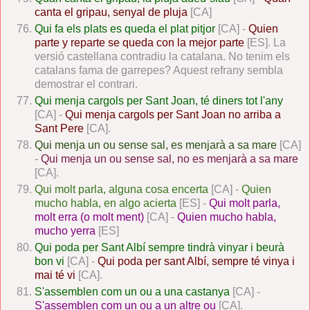
canta el gripau, senyal de pluja
[CA]
Qui fa els plats es queda el plat pitjor
[CA] -
Quien
parte y reparte se queda con la mejor parte
[ES]. La
versió castellana contradiu la catalana. No tenim els
catalans fama de garrepes? Aquest refrany sembla
demostrar el contrari.
Qui menja cargols per Sant Joan, té diners tot l'any
[CA] -
Qui menja cargols per Sant Joan no arriba a
Sant Pere
[CA].
Qui menja un ou sense sal, es menjarà a sa mare
[CA]
-
Qui menja un ou sense sal, no es menjarà a sa mare
[CA].
Qui molt parla, alguna cosa encerta
[CA] -
Quien
mucho habla, en algo acierta
[ES] -
Qui molt parla,
molt erra (o molt ment)
[CA] -
Quien mucho habla,
mucho yerra
[ES]
Qui poda per Sant Albí sempre tindrà vinyar i beurà
bon vi
[CA] -
Qui poda per sant Albí, sempre té vinya i
mai té vi
[CA].
S'assemblen com un ou a una castanya
[CA] -
S'assemblen com un ou a un altre ou
[CA].