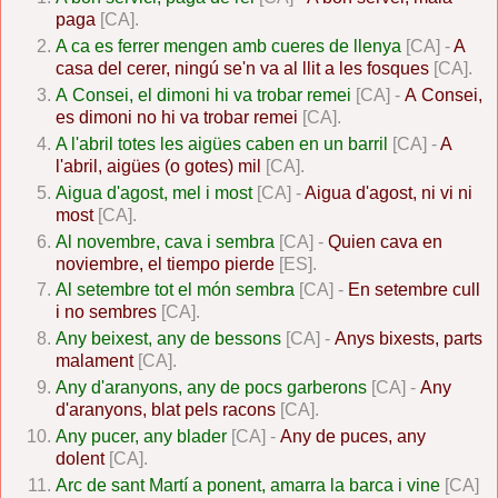
paga
[CA].
A ca es ferrer mengen amb cueres de llenya
[CA] -
A
casa del cerer, ningú se'n va al llit a les fosques
[CA].
A Consei, el dimoni hi va trobar remei
[CA] -
A Consei,
es dimoni no hi va trobar remei
[CA].
A l'abril totes les aigües caben en un barril
[CA] -
A
l'abril, aigües (o gotes) mil
[CA].
Aigua d'agost, mel i most
[CA] -
Aigua d'agost, ni vi ni
most
[CA].
Al novembre, cava i sembra
[CA] -
Quien cava en
noviembre, el tiempo pierde
[ES].
Al setembre tot el món sembra
[CA] -
En setembre cull
i no sembres
[CA].
Any beixest, any de bessons
[CA] -
Anys bixests, parts
malament
[CA].
Any d'aranyons, any de pocs garberons
[CA] -
Any
d'aranyons, blat pels racons
[CA].
Any pucer, any blader
[CA] -
Any de puces, any
dolent
[CA].
Arc de sant Martí a ponent, amarra la barca i vine
[CA]