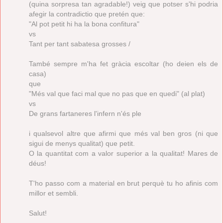
(quina sorpresa tan agradable!) veig que potser s'hi podria
afegir la contradictio que pretén que:
"Al pot petit hi ha la bona confitura"
vs
Tant per tant sabatesa grosses /
També sempre m'ha fet gràcia escoltar (ho deien els de
casa)
que
"Més val que faci mal que no pas que en quedi" (al plat)
vs
De grans fartaneres l'infern n'és ple
i qualsevol altre que afirmi que més val ben gros (ni que
sigui de menys qualitat) que petit.
O la quantitat com a valor superior a la qualitat! Mares de
déus!
T'ho passo com a material en brut perquè tu ho afinis com
millor et sembli.
Salut!