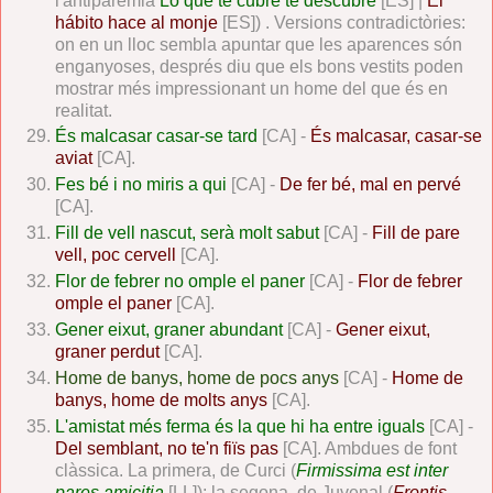
l'antiparèmia
Lo que te cubre te descubre
[ES] |
El
hábito hace al monje
[ES]) . Versions contradictòries:
on en un lloc sembla apuntar que les aparences són
enganyoses, després diu que els bons vestits poden
mostrar més impressionant un home del que és en
realitat.
És malcasar casar-se tard
[CA] -
És malcasar, casar-se
aviat
[CA].
Fes bé i no miris a qui
[CA] -
De fer bé, mal en pervé
[CA].
Fill de vell nascut, serà molt sabut
[CA] -
Fill de pare
vell, poc cervell
[CA].
Flor de febrer no omple el paner
[CA] -
Flor de febrer
omple el paner
[CA].
Gener eixut, graner abundant
[CA] -
Gener eixut,
graner perdut
[CA].
Home de banys, home de pocs anys
[CA] -
Home de
banys, home de molts anys
[CA].
L'amistat més ferma és la que hi ha entre iguals
[CA] -
Del semblant, no te'n fiïs pas
[CA]. Ambdues de font
clàssica. La primera, de Curci (
Firmissima est inter
pares amicitia
[LL]); la segona, de Juvenal (
Frontis