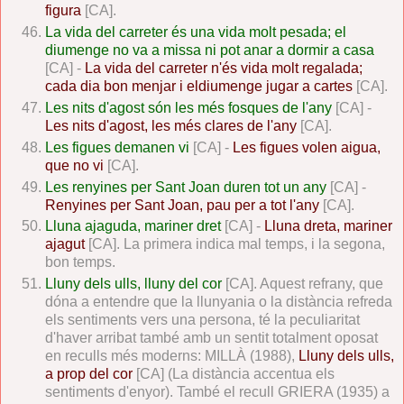
figura
[CA].
La vida del carreter és una vida molt pesada; el
diumenge no va a missa ni pot anar a dormir a casa
[CA] -
La vida del carreter n'és vida molt regalada;
cada dia bon menjar i eldiumenge jugar a cartes
[CA].
Les nits d'agost són les més fosques de l'any
[CA] -
Les nits d'agost, les més clares de l'any
[CA].
Les figues demanen vi
[CA] -
Les figues volen aigua,
que no vi
[CA].
Les renyines per Sant Joan duren tot un any
[CA] -
Renyines per Sant Joan, pau per a tot l'any
[CA].
Lluna ajaguda, mariner dret
[CA] -
Lluna dreta, mariner
ajagut
[CA]. La primera indica mal temps, i la segona,
bon temps.
Lluny dels ulls, lluny del cor
[CA]. Aquest refrany, que
dóna a entendre que la llunyania o la distància refreda
els sentiments vers una persona, té la peculiaritat
d'haver arribat també amb un sentit totalment oposat
en reculls més moderns: MILLÀ (1988),
Lluny dels ulls,
a prop del cor
[CA] (La distància accentua els
sentiments d'enyor). També el recull GRIERA (1935) a