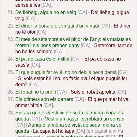
sense elles
[CA].
De llebeig, aigua no en veig
[CA] -
Del llebeig, aigua
veig
[CA].
El diner fa bona olor, vingui d'on vingui
[CA] -
El diner
no té olor
[CA]
El mes de setembre és el pitjor de l'any; els malats es
moren i els bons prenen dany
[CA] -
Setembre, tant de
bo ho fos sempre
[CA].
El pa de casa és el millor
[CA] -
El pa de casa no
satisfà
[CA].
El que puguis fer avui, no ho deixis per a demà
[CA]
-
Si vols estar bé i sa, no facis avui el que puguis fer
demà
[CA].
El robat no fa profit
[CA] -
Sols el robat aprofita
[CA].
Els primers són els darrers
[CA] -
El que primer hi va,
primer hi tria
[CA].
Encara que es vesteixi de seda, la mona mona es
queda
[CA] o
Vestiu un bastó i semblarà un senyor
[CA] |
Aunque la mona se vista de seda, mona se
queda
-
La capa tot ho tapa
[CA] (en castellà hi ha