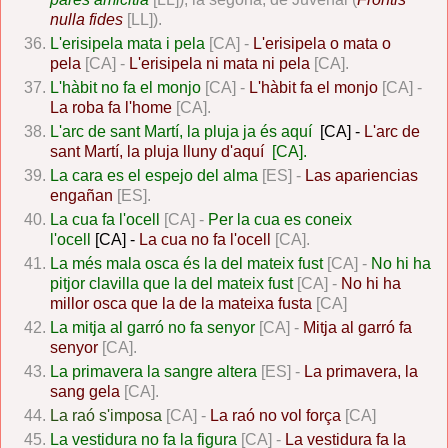
nulla fides
[LL]).
L'erisipela mata i pela
[CA] -
L'erisipela o mata o
pela
[CA] -
L'erisipela ni mata ni pela
[CA].
L'hàbit no fa el monjo
[CA] -
L'hàbit fa el monjo
[CA] -
La roba fa l'home
[CA].
L'arc de sant Martí, la pluja ja és aquí
[CA] -
L'arc de
sant Martí, la pluja lluny d'aquí
[CA].
La cara es el espejo del alma
[ES] -
Las apariencias
engañan
[ES].
La cua fa l'ocell
[CA] -
Per la cua es coneix
l'ocell
[CA] -
La cua no fa l'ocell
[CA].
La més mala osca és la del mateix fust
[CA] -
No hi ha
pitjor clavilla que la del mateix fust
[CA] -
No hi ha
millor osca que la de la mateixa fusta
[CA]
La mitja al garró no fa senyor
[CA] -
Mitja al garró fa
senyor
[CA].
La primavera la sangre altera
[ES] -
La primavera, la
sang gela
[CA].
La raó s'imposa
[CA] -
La raó no vol força
[CA]
La vestidura no fa la figura
[CA] -
La vestidura fa la