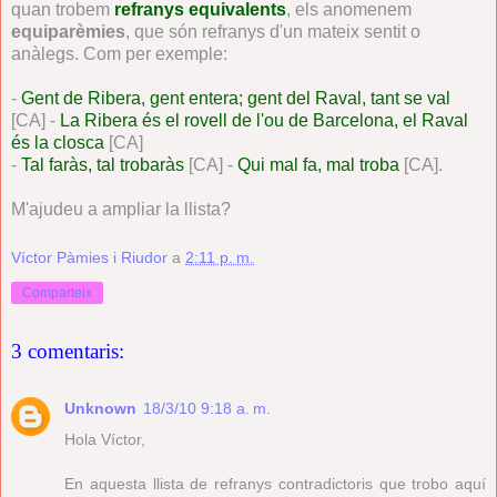
quan trobem
refranys equivalents
, els anomenem
equiparèmies
, que són refranys d'un mateix sentit o
anàlegs. Com per exemple:
-
Gent de Ribera, gent entera; gent del Raval, tant se val
[CA] -
La Ribera és el rovell de l'ou de Barcelona, el Raval
és la closca
[CA]
-
Tal faràs, tal trobaràs
[CA] -
Qui mal fa, mal troba
[CA].
M'ajudeu a ampliar la llista?
Víctor Pàmies i Riudor
a
2:11 p. m.
Comparteix
3 comentaris:
Unknown
18/3/10 9:18 a. m.
Hola Víctor,
En aquesta llista de refranys contradictoris que trobo aquí