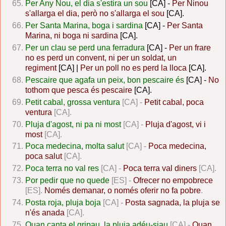
Per Any Nou, el dia s'estira un sou
[CA] -
Per Ninou
s'allarga el dia, però no s'allarga el sou
[CA].
Per Santa Marina, boga i sardina
[CA] -
Per Santa
Marina, ni boga ni sardina
[CA].
Per un clau se perd una ferradura
[CA] -
Per un frare
no es perd un convent, ni per un soldat, un
regiment
[CA] |
Per un poll no es perd la lloca
[CA]
.
Pescaire que agafa un peix, bon pescaire és
[CA] -
No
tothom que pesca és pescaire
[CA].
Petit cabal, grossa ventura
[CA] -
Petit cabal, poca
ventura
[CA].
Pluja d'agost, ni pa ni most
[CA] -
Pluja d'agost, vi i
most
[CA].
Poca medecina, molta salut
[CA] -
Poca medecina,
poca salut
[CA].
Poca terra no val res
[CA] -
Poca terra val diners
[CA].
Por pedir que no quede
[ES] -
Ofrecer no empobrece
[ES].
Només demanar, o només oferir no fa pobre
.
Posta roja, pluja boja
[CA] -
Posta sagnada, la pluja se
n'és anada
[CA].
Quan canta el gripau, la pluja adéu-siau
[CA] -
Quan