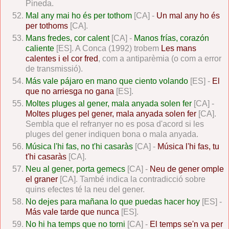
Pineda.
Mal any mai ho és per tothom
[CA] -
Un mal any ho és
per tothoms
[CA].
Mans fredes, cor calent
[CA] -
Manos frías, corazón
caliente
[ES]. A Conca (1992) trobem
Les mans
calentes i el cor fred
, com a antiparèmia (o com a error
de transmissió).
Más vale pájaro en mano que ciento volando
[ES] -
El
que no arriesga no gana
[ES].
Moltes pluges al gener, mala anyada solen fer
[CA] -
Moltes pluges pel gener, mala anyada solen fer
[CA].
Sembla que el refranyer no es posa d'acord si les
pluges del gener indiquen bona o mala anyada.
Música l'hi fas, no t'hi casaràs
[CA] -
Música l'hi fas, tu
t'hi casaràs
[CA].
Neu al gener, porta gemecs
[CA] -
Neu de gener omple
el graner
[CA]. També indica la contradicció sobre
quins efectes té la neu del gener.
No dejes para mañana lo que puedas hacer hoy
[ES] -
Más vale tarde que nunca
[ES].
No hi ha temps que no torni
[CA] -
El temps se'n va per