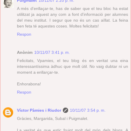
Puigmalet
10/11/07 2:20 p. m.
A més d'enllaçar-te, has de saber que el teu bloc ha estat
utilitzat ja aquest any com a font d'informació per alumnes
del meu institut. I segur que no és un cas aïllat. La feina
ben feta té aquestes coses. Moltes felicitats!
Respon
Anònim
10/11/07 3:41 p. m.
Felicitats, Vpamies, el teu blog és en veritat una eina
interessantíssima àdhuc que molt útil. No vaig dubtar ni un
moment a enllarçar-te.
Enhorabona!
Respon
Víctor Pàmies i Riudor
10/11/07 3:54 p. m.
Gràcies, Margarida, Subal i Puigmalet.
La veritat és que estic fruint molt del món dels blogs. A