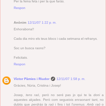
Per la feina feta i per la que faràs.
Respon
Anònim
12/11/07 1:22 p. m.
Enhorabona!!
Cada dia miro els teus blocs i cada setmana el refranys.
Soc un busca raons?
Felicitats.
Respon
Víctor Pàmies i Riudor
12/11/07 1:58 p. m.
Gràcies, Núria, Cristina i Josep!
Josep,
tens raó
, però no seré pas jo qui te la
doni
a
aquestes alçades. Però com segueixis
enraonant
tant, no
dubtis que
perdràs la raó
i fins i tot l'
oremus
.
Amb raó
o