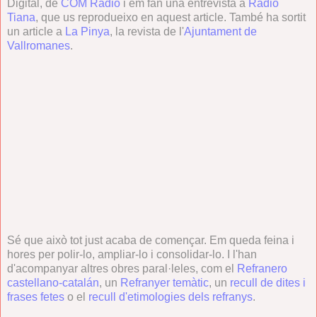
Digital, de
COM Ràdio
i em fan una entrevista a
Ràdio
Tiana
, que us reprodueixo en aquest article. També ha sortit
un article a
La Pinya
, la revista de l'
Ajuntament de
Vallromanes
.
Sé que això tot just acaba de començar. Em queda feina i
hores per polir-lo, ampliar-lo i consolidar-lo. I l'han
d'acompanyar altres obres paral·leles, com el
Refranero
castellano-catalán
, un
Refranyer temàtic
, un
recull de dites i
frases fetes
o el
recull d'etimologies dels refranys
.