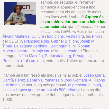
També, de seguida, el refranyer
comença a aparèixer com a lloc
recomanat en els enllaços de molts
altres llocs web. I sabeu?
Aquest és
el veritable valor per a una feina feta
a consciència
:
que et recomanin, que
et citin, que t'utilitzin
. Així, m'enllacen
Álvaro Martínez
,
Cultura i tradicions
,
Festes.org
, les
Fitxes
del CDLPV,
Francesc Roig
,
Gabriel Bibiloni
,
Josep M.
Tibau
,
La segona perifèria
,
Lexicografia
,
M. Roman
,
Malerudeveuret
,
Monjo.cat
, el
Multicercador
d'Eines de
Llengua,
Núria Masdéu
,
Parlacatala.org
,
Penàguila
,
Proz.com
o
Tal com raja
, entre molts d'altres que encara no
hauré trobat.
I també se'n fan ressò els meus veïns al poble:
Josep Maria
García Pérez
,
Espai Vallromanes
o
Jordi Gomara
. Al
Raons
que rimen
, el meu blog més personal,
el presento al maig
,
aviso a l'agost que he arribat als 500 refranys
i ara us dic,
dos mesos després que he doblat aquesta xifra i arribo als
1.000.