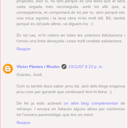
projectes, això sí, no tant perquè és una feina que et serà
cada vegada més reconeguda -amb tot allò que, a
conseqüència, et comportarà de bo per tu- sinó perquè sóc
una mica egoista i la teva obra m'és molt útil. Bé, també
perquè és útil pels altres, va diguem-ho :-)
En tot cas, m'hi reitero en totes les anteriors felicitacions i
t'envio una forta abraçada i unes molt cordials salutacions.
Respon
Víctor Pàmies i Riudor
13/11/07 6:23 p. m.
Gràcies, Jordi.
Com tu també deus saber prou bé, això dels blogs enganxa
prou com per garantir que continuaré fent-hi feina. :)
De fet ja estic activant
un altre blog complementari
de
refranys. I encara en faltaran alguns altres per conformar
tot l'univers paremiològic que tinc en ment.
Respon