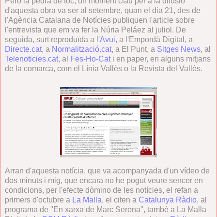
Però la pedra de toc, un moment clau per a la difusió
d'aquesta obra va ser al setembre, quan el dia 21, des de
l'Agència Catalana de Notícies publiquen l'article sobre
l'entrevista que em va fer la Núria Peláez al juliol. De
seguida, surt reproduïda a l'
Avui
, a l'Empordà Digital, a
Directe.cat
, a
Normalització.cat
, a El Punt, a
Sitges News
, al
Telenoticies.cat
, al
Fes-Ho-Cat
i en paper, en alguns mitjans
de la comarca, com el Línia Vallès o la Revista del Vallès.
Arran d'aquesta notícia, que va acompanyada d'un vídeo de
dos minuts i mig, que encara no he pogut veure sencer en
condicions, per l'efecte dòmino de les notícies, el refan a
primers d'octubre a
La Malla
, el citen a
Catalunya Ràdio
, al
programa de "En xarxa de Marc Serena", també a La Malla