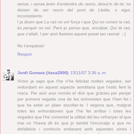
sense
, i sense ànim d'
entendre de raons
, deixa'm dir-te: no
deixen de ser
raons del pont de Lleida
, o sigui,
inconsistents.
I ja diuen que
La raó no vol força
i que
Qui no coneix la raó,
és perquè no vol
. Però jo penso que, encabat,
Qui té raó,
que s'afaiti
. I per això llueixes aquest posat tan
raonat
. ;-)
No t'empatxis!
Respon
Jordi Gomara (itaca2000)
13/11/07 3:36 a. m.
Víctor ja saps que t'he n'he felicitat moltes vegades, ser
redundant en aquest aspecte semblaria que t'estic fent la
rosca. Per això avui només et diré que gràcies per penjar
per primera vegada una de les entrevistes que t'han fet i
que ha estat un plaer escoltar-te. I segona que, malgrat
totes les enhorabones que t'he fet arribar i totes les
vegades que t'he comentat la utilitat del teu refranyer el que
mai no t'havia dit és que jo també t'encoratjo a que no
defalleixis i continuïs endavant amb aquestes eines i