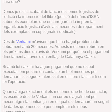
I ara què?
Doncs jo estic acabant de tancar els temes logístics de
l'edició i la impressió del llibre (petició del núm. d'ISBN,
saber els exemplars que encarregaré a la impremta i
organització logística d'avís als mecenes i de repartiment
dels exemplars un cop signats i dedicats).
Des de
Verkami
m'avisen que hi ha hagut problema de
cobrament amb 20 mecenes. Aquests mecenes rebreu en
els pròxims dies un avís de Verkami perquè feu el pagament
directament a través d'un enllaç de Catalunya Caixa.
Si amb tot i així hi ha algun pagament que no es pot
executar, em posaré en contacte amb el mecenes per
demanar-li si segueix interessat en el llibre i facilitar-li com
fer l'operació.
Quan sàpiga exactament els mecenes que he de contactar,
us escriuré des de Verkami un correu d'agraïment pel
mecenatge i la confiança i en el qual us demanaré un seguit
de dades que necessito per completar els meus
compromisos: