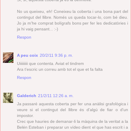
No us queixeu, eh! Coneixeu la coberta i una bona part del
contingut del llibre. Només us queda tocar-lo, com bé dieu.
Jo ja m'he comprat bolígrafs bons per fer les dedicatòries i
ja hi vaig pensant... :-)
Respon
A peu coix
20/2/11 9:36 p. m.
Uiiiiiiiii que contenta. Aviat el tindrem
Ara t'escric un correu amb tot el que et fa falta
Respon
Galderich
21/2/11 12:26 a. m.
Ja passaré aquesta coberta per fer una anàlisi grafològica i
veure si el contingut del llibre és d'algú de fiar o d'un
impostor.
Crec que hauries de demanar-li la màquina de la veritat a la
Belén Esteban i preparar un vídeo dient el que has escrit i a