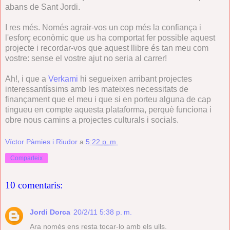
abans de Sant Jordi.
I res més. Només agrair-vos un cop més la confiança i
l'esforç econòmic que us ha comportat fer possible aquest
projecte i recordar-vos que aquest llibre és tan meu com
vostre: sense el vostre ajut no seria al carrer!
Ah!, i que a
Verkami
hi segueixen arribant projectes
interessantíssims amb les mateixes necessitats de
finançament que el meu i que si en porteu alguna de cap
tingueu en compte aquesta plataforma, perquè funciona i
obre nous camins a projectes culturals i socials.
Víctor Pàmies i Riudor
a
5:22 p. m.
Comparteix
10 comentaris:
Jordi Dorca
20/2/11 5:38 p. m.
Ara només ens resta tocar-lo amb els ulls.