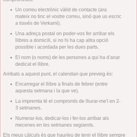
Un correu electrònic vàlid de contacte (ara
mateix no tinc el vostre correu, sinó que us escric
a través de Verkami).
Una adreça postal on poder-vos fer arribar els
llibres a domicili, si no hi ha cap altra opció
possible i acordada per les dues parts.
El nom (o noms) de les persones a qui ha d'anar
dedicat el llibre.
Arribats a aquest punt, el calendari que preveig és:
Encarregar el llibre a finals de febrer (entre
aquesta setmana i la que ve).
La impremta té el compromís de lliurar-me'l en 2-
3 setmanes.
Numerar-los, dedicar-los i fer-los arribar als
mecenes en les setmanes següents.
Els meus càlculs és que hauríeu de tenir el llibre sempre