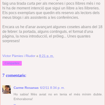
faig una tirada curta per als mecenes i pocs llibres més i no
hi ha de moment intenció que sigui un llibre a les llibreries.
Els pocs exemplars que quedin els reservo als lectors dels
meus blogs i als assistents a les conferències.
Encara us he d'anar avançant algunes cosetes abans del 18
de febrer: la portada, alguns continguts, el format d'una
pàgina, la nova introducció, el pròleg... Unes quantes
sorpreses!
Víctor Pàmies i Riudor
a
8:21 p. m.
Comparteix
7 comentaris:
Carme Rosanas
6/2/11 8:34 p. m.
Ho sabia! Més aviat no en tenia el més mínim dubte.
Enhorabona!