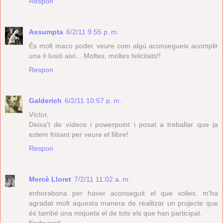
Respon
Assumpta
6/2/11 9:55 p. m.
És molt maco poder veure com algú aconsegueix acomplir
una il·lusió així... Moltes, moltes felicitats!!
Respon
Galderich
6/2/11 10:57 p. m.
Víctor,
Deixa't de vídeos i powerpoint i posat a treballar que ja
estem frisant per veure el llibre!
Respon
Mercè Lloret
7/2/11 11:02 a. m.
enhorabona per haver aconseguit el que volies. m'ha
agradat molt aquesta manera de realitzar un projecte que
és també una miqueta el de tots els que han participat.
Endavant!