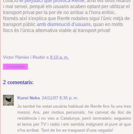
colació
el perjudici que provoca Renfe
, amb els seus retards
i mal servei, perquè els usuaris acaben optant per utilitzar el
transport privat per la por de no arribar a l'hora enlloc.
Només així s'explica que Renfe rodalies sigui l'únic mitjà de
transport públic
amb disminució d'usuaris
, quan en molts
llocs és l'única alternativa viable al transport privat!
Víctor Pàmies i Riudor
a
9:10 a. m.
Comparteix
2 comentaris:
Kuroi Neko
24/11/07 6:35 p. m.
Jo també he estat usuària habitual de Renfe fins fa uns tres
mesos. Ara, per motius personals, he canviat de lloc de
residència i no visc a Catalunya, però tanmateix, segueixo
el tema per TV i ràdio i em sembla indignant el punt al que
s'ha arribat. Tant de bo es traspassi d'una vegada!