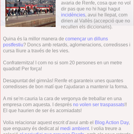
avaria de Renfe, cosa que no vol
dir pas que no hi hagi hagut
incidències
, avui he llepat, com
dirien al Vallès (accepció que no
recullen els diccionaris).
Quina és la millor manera de
començar un dilluns
postfestiu
? Doncs amb retards, aglomeracions, corredisses i
cursa lliure a través de les vies.
Confraternitza! I com no si som 20 persones en un metre
quadrat! Per força!
Desapuntat del gimnàs! Renfe et garanteix unes quantes
corredisses de bon matí que t'ajudaran a mantenir la forma.
A mi se'm cauria la cara de vergonya de treballar en una
empresa com aquesta. I després
no volen ser traspassats
!!
El que haurien de ser és acomiadats!
Volia relacionar aquest escrit d'avui amb el
Blog Action Day
,
que enguany és dedicat al
medi ambient
. I volia treure a