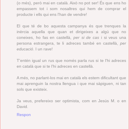
(o més), però mai en català. Això no pot ser! És que ens ho
empassem tot i som nosaltres qui hem de comprar el
producte i ells qui ens l'han de vendre!
El que té de bo aquesta campanya és que trenques la
inèrcia aquella que quan et dirigeixes a algú que no
coneixes, ho fas en castellà,
per si de cas
i si veus una
persona estrangera, te li adreces també en castellà,
per
educació
. I un rave!
T'entén igual un rus que només parla rus si te l'hi adreces
en català que si te l'hi adreces en castellà.
A més, no parlant-los mai en català els estem dificultant que
mai aprenguin la nostra llengua i que mai sàpiguen, ni tan
sols que existeix.
Ja veus, prefereixo ser optimista, com en Jesús M. o en
David.
Respon