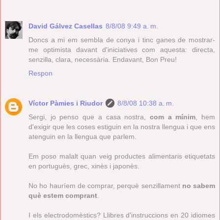
David Gálvez Casellas
8/8/08 9:49 a. m.
Doncs a mi em sembla de conya i tinc ganes de mostrar-
me optimista davant d'iniciatives com aquesta: directa,
senzilla, clara, necessària. Endavant, Bon Preu!
Respon
Víctor Pàmies i Riudor
8/8/08 10:38 a. m.
Sergi, jo penso que a casa nostra,
com a mínim
, hem
d'exigir que les coses estiguin en la nostra llengua i que ens
atenguin en la llengua que parlem.
Em poso malalt quan veig productes alimentaris etiquetats
en portuguès, grec, xinès i japonès.
No ho hauríem de comprar, perquè senzillament
no sabem
què estem comprant
.
I els electrodomèstics? Llibres d'instruccions en 20 idiomes