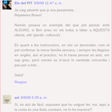
Els del PiT
8/8/08 11:47 a. m.
Ja vaig advertir que jo era pessimista...
Repeteixo Bravo!
Només posava un exemple del que pot passar amb
ALGUNS, si Bon preu no els troba a faltar a AQUESTS
clients, olé! (perdó: collonut!)
En quant a les instruccions, en sóc un devorador, com et
pot confirmar la meva família sencera, i sempre les llegeixo
en anglès, així el practico, no hi havia pensat en això, em
sap greu, però només se m'acut In varietate concordia i
pau per a tots...
Salut!
Respon
zel
8/8/08 5:39 p. m.
Sí, és així de fàcil, suposant que ho vulguin fer, noi, aquí a
la costa és una lluita constant, no hi ha manera!!!