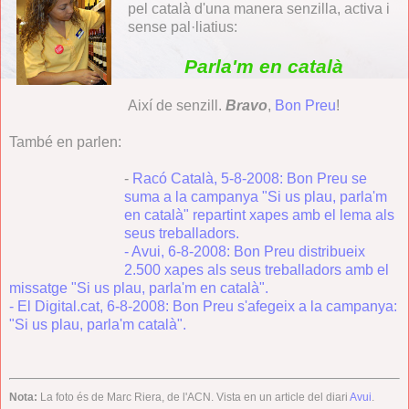
pel català d'una manera senzilla, activa i
sense pal·liatius:
Parla'm en català
Així de senzill.
Bravo
,
Bon Preu
!
També en parlen:
-
Racó Català, 5-8-2008: Bon Preu se
suma a la campanya "Si us plau, parla'm
en català" repartint xapes amb el lema als
seus treballadors.
- Avui, 6-8-2008: Bon Preu distribueix
2.500 xapes als seus treballadors amb el
missatge "Si us plau, parla'm en català".
- El Digital.cat, 6-8-2008: Bon Preu s'afegeix a la campanya:
"Si us plau, parla'm català".
Nota:
La foto és de
Marc Riera, de l'ACN. Vista en un article del diari
Avui
.