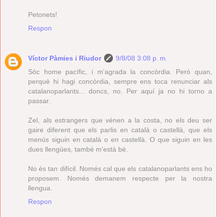
Petonets!
Respon
Víctor Pàmies i Riudor
9/8/08 3:08 p. m.
Sóc home pacífic, i m'agrada la concòrdia. Però quan,
perquè hi hagi concòrdia, sempre ens toca renunciar als
catalanoparlants... doncs, no. Per aquí ja no hi torno a
passar.
Zel, als estrangers que vénen a la costa, no els deu ser
gaire diferent que els parlis en català o castellà, que els
menús siguin en català o en castellà. O que siguin en les
dues llengües, també m'està bé.
No és tan difícil. Només cal que els catalanoparlants ens ho
proposem. Només demanem respecte per la nostra
llengua.
Respon