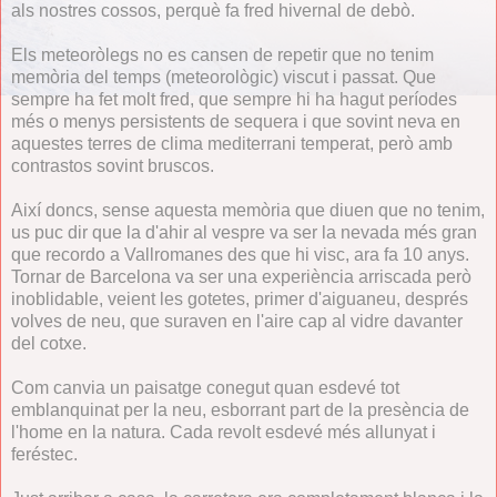
als nostres cossos, perquè fa fred hivernal de debò.
Els meteoròlegs no es cansen de repetir que no tenim
memòria del temps (meteorològic) viscut i passat. Que
sempre ha fet molt fred, que sempre hi ha hagut períodes
més o menys persistents de sequera i que sovint neva en
aquestes terres de clima mediterrani temperat, però amb
contrastos sovint bruscos.
Així doncs, sense aquesta memòria que diuen que no tenim,
us puc dir que la d'ahir al vespre va ser la nevada més gran
que recordo a Vallromanes des que hi visc, ara fa 10 anys.
Tornar de Barcelona va ser una experiència arriscada però
inoblidable, veient les gotetes, primer d'aiguaneu, després
volves de neu, que suraven en l'aire cap al vidre davanter
del cotxe.
Com canvia un paisatge conegut quan esdevé tot
emblanquinat per la neu, esborrant part de la presència de
l'home en la natura. Cada revolt esdevé més allunyat i
feréstec.