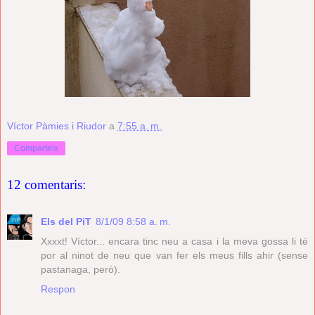
Víctor Pàmies i Riudor
a
7:55 a. m.
Comparteix
12 comentaris:
Els del PiT
8/1/09 8:58 a. m.
Xxxxt! Víctor... encara tinc neu a casa i la meva gossa li té
por al ninot de neu que van fer els meus fills ahir (sense
pastanaga, però).
Respon