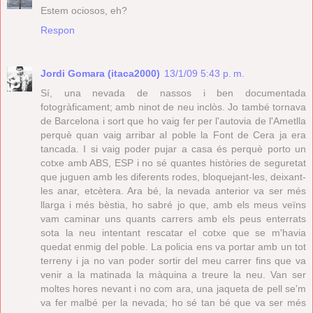
Estem ociosos, eh?
Respon
Jordi Gomara (itaca2000)
13/1/09 5:43 p. m.
Sí, una nevada de nassos i ben documentada
fotogràficament; amb ninot de neu inclòs. Jo també tornava
de Barcelona i sort que ho vaig fer per l'autovia de l'Ametlla
perquè quan vaig arribar al poble la Font de Cera ja era
tancada. I si vaig poder pujar a casa és perquè porto un
cotxe amb ABS, ESP i no sé quantes històries de seguretat
que juguen amb les diferents rodes, bloquejant-les, deixant-
les anar, etcètera. Ara bé, la nevada anterior va ser més
llarga i més bèstia, ho sabré jo que, amb els meus veïns
vam caminar uns quants carrers amb els peus enterrats
sota la neu intentant rescatar el cotxe que se m'havia
quedat enmig del poble. La policia ens va portar amb un tot
terreny i ja no van poder sortir del meu carrer fins que va
venir a la matinada la màquina a treure la neu. Van ser
moltes hores nevant i no com ara, una jaqueta de pell se'm
va fer malbé per la nevada; ho sé tan bé que va ser més