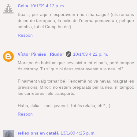
Cèlia
10/1/09 4:12 p. m.
Bua..., per aquí n'esperàvem i no n'ha caigut! (els romans
deien de tarragona, la polis de l'eterna primavera i, pel que
sembla, tot el Camp ho és!)
Respon
Víctor Pàmies i Riudor
10/1/09 4:22 p. m.
Marc,no és habitual que nevi així a tot el país, però tampoc
és estrany. Tu sí que hi deus estar avesat a la neu, oi?
Finalment vaig tornar bé i l'endemà no va nevar, malgrat les
previsions. Millor: no estem preparats per la neu, ni tampoc
les carreteres i els transports.
Haha, Júlia... molt jovenet. Tot és relatiu, eh? ;-)
Respon
reflexions en català
13/1/09 4:25 p. m.