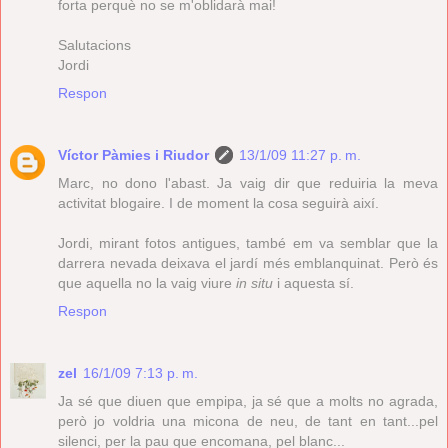
forta perquè no se m'oblidarà mai!
Salutacions
Jordi
Respon
Víctor Pàmies i Riudor
13/1/09 11:27 p. m.
Marc, no dono l'abast. Ja vaig dir que reduiria la meva
activitat blogaire. I de moment la cosa seguirà així.
Jordi, mirant fotos antigues, també em va semblar que la
darrera nevada deixava el jardí més emblanquinat. Però és
que aquella no la vaig viure
in situ
i aquesta sí.
Respon
zel
16/1/09 7:13 p. m.
Ja sé que diuen que empipa, ja sé que a molts no agrada,
però jo voldria una micona de neu, de tant en tant...pel
silenci, per la pau que encomana, pel blanc...