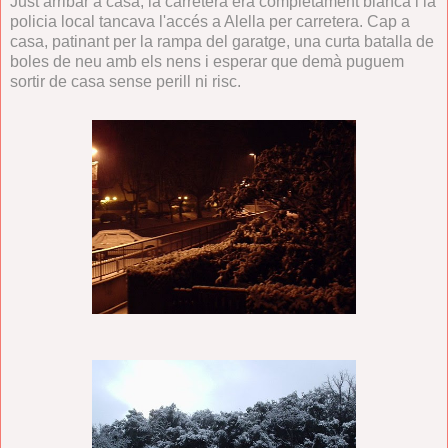
Just arribar a casa, la carretera era completament blanca i la
policia local tancava l'accés a Alella per carretera. Cap a
casa, patinant per la rampa del garatge, una curta batalla de
boles de neu amb els nens i esperar que demà puguem
sortir de casa sense perill ni risc.