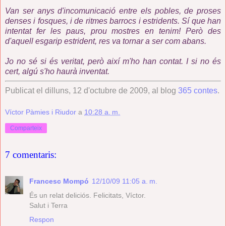
Van ser anys d'incomunicació entre els pobles, de proses
denses i fosques, i de ritmes barrocs i estridents. Sí que han
intentat fer les paus, prou mostres en tenim! Però des
d'aquell esgarip estrident, res va tornar a ser com abans.
Jo no sé si és veritat, però així m'ho han contat. I si no és
cert, algú s'ho haurà inventat.
Publicat el dilluns, 12 d'octubre de 2009, al blog
365 contes
.
Víctor Pàmies i Riudor
a
10:28 a. m.
Comparteix
7 comentaris:
Francesc Mompó
12/10/09 11:05 a. m.
És un relat deliciós. Felicitats, Víctor.
Salut i Terra
Respon