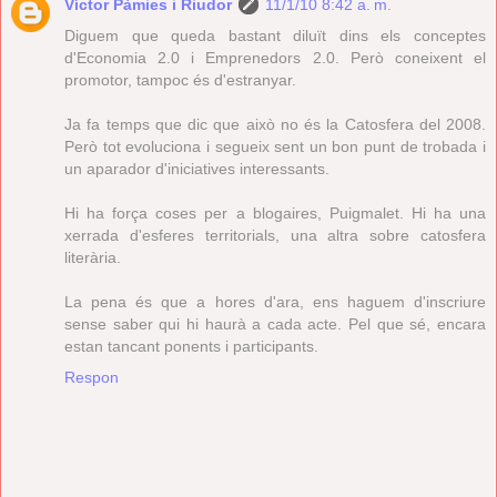
Víctor Pàmies i Riudor
11/1/10 8:42 a. m.
Diguem que queda bastant diluït dins els conceptes
d'Economia 2.0 i Emprenedors 2.0. Però coneixent el
promotor, tampoc és d'estranyar.
Ja fa temps que dic que això no és la Catosfera del 2008.
Però tot evoluciona i segueix sent un bon punt de trobada i
un aparador d'iniciatives interessants.
Hi ha força coses per a blogaires, Puigmalet. Hi ha una
xerrada d'esferes territorials, una altra sobre catosfera
literària.
La pena és que a hores d'ara, ens haguem d'inscriure
sense saber qui hi haurà a cada acte. Pel que sé, encara
estan tancant ponents i participants.
Respon