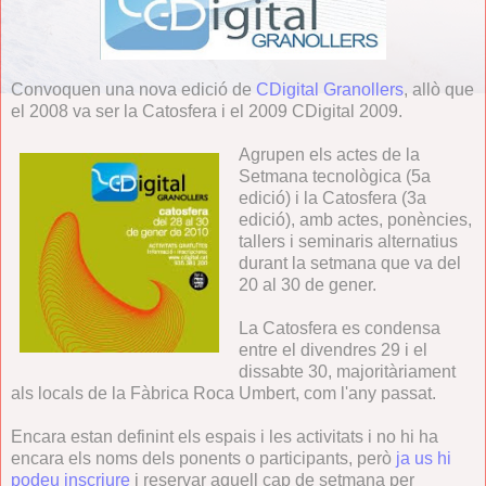
Convoquen una nova edició de
CDigital Granollers
, allò que
el 2008 va ser la Catosfera i el 2009 CDigital 2009.
Agrup
en els actes de la
Setmana tecnològica (5a
edició) i la Catosfera (3a
edició), amb actes, ponències,
tallers i seminaris alternatius
durant la setmana que va del
20 al 30 de gener.
La Catosfera es condensa
entre el divendres 29 i el
dissabte 30, majoritàriament
als locals de la Fàbrica Roca Umbert, com l'any passat.
Encara estan definint els espais i les activitats i no hi ha
encara els noms dels ponents o participants, però
ja us hi
podeu inscriure
i reservar aquell cap de setmana per