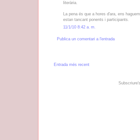
literària.
La pena és que a hores d'ara, ens haguem 
estan tancant ponents i participants.
11/1/10 8:42 a. m.
Publica un comentari a l'entrada
Entrada més recent
Subscriure'