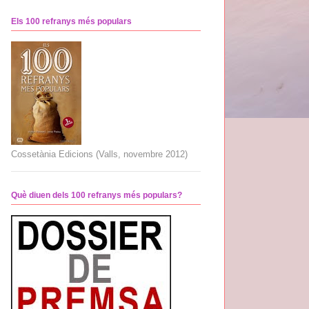
Els 100 refranys més populars
Cossetània Edicions (Valls, novembre 2012)
Què diuen dels 100 refranys més populars?