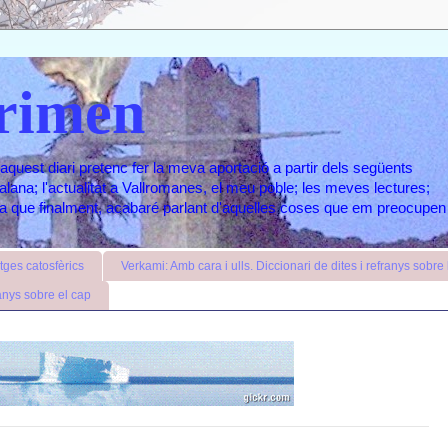
rimen
aquest diari pretenc fer la meva aportació a partir dels següents
atalana; l'actualitat a Vallromanes, el meu poble; les meves lectures;
ara que finalment, acabaré parlant d'aquelles coses que em preocupen
ges catosfèrics
Verkami: Amb cara i ulls. Diccionari de dites i refranys sobre l
anys sobre el cap