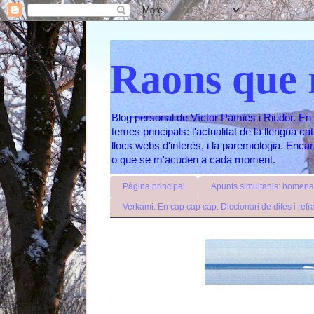
Raons que 
Blog personal de Víctor Pàmies i Riudor. En 
temes principals: l'actualitat de la llengua c
llocs webs d'interès, i la paremiologia. Enc
o que se m'acuden a cada moment.
Pàgina principal
Apunts simultanis: homenat
Verkami: En cap cap cap. Diccionari de dites i refr