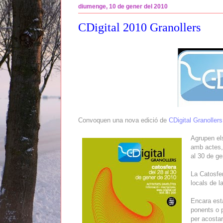
diumenge, 10 de gener del 2010
CDigital 2010 Granollers
Convoquen una nova edició de
CDigital Granollers
Agrup
en el
amb actes, 
al 30 de ge
La Catosfer
locals de 
Encara esta
ponents o p
per acostar