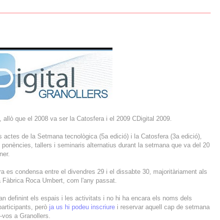
, allò que el 2008 va ser la Catosfera i el 2009 CDigital 2009.
s actes de la Setmana tecnològica (5a edició) i la Catosfera (3a edició),
ponències, tallers i seminaris alternatius durant la setmana que va del 20
ner.
a es condensa entre el divendres 29 i el dissabte 30, majoritàriament als
la Fàbrica Roca Umbert, com l'any passat.
n definint els espais i les activitats i no hi ha encara els noms dels
articipants, però
ja us hi podeu inscriure
i reservar aquell cap de setmana
-vos a Granollers.