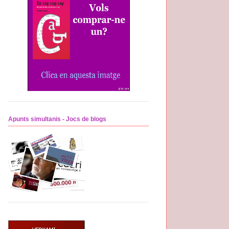
Apunts simultanis - Jocs de blogs