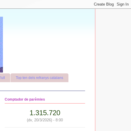
'ull
Top ten dels refranys catalans
Comptador de parèmies
1.315.720
(dv, 20/3/2026) - 8:00