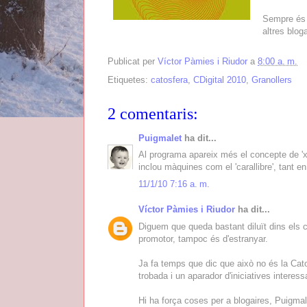
Sempre és 
altres blog
Publicat per
Víctor Pàmies i Riudor
a
8:00 a. m.
Etiquetes:
catosfera
,
CDigital 2010
,
Granollers
2 comentaris:
Puigmalet
ha dit...
Al programa apareix més el concepte de 'xa
inclou màquines com el 'carallibre', tant e
11/1/10 7:16 a. m.
Víctor Pàmies i Riudor
ha dit...
Diguem que queda bastant diluït dins els 
promotor, tampoc és d'estranyar.
Ja fa temps que dic que això no és la Cato
trobada i un aparador d'iniciatives interess
Hi ha força coses per a blogaires, Puigmale