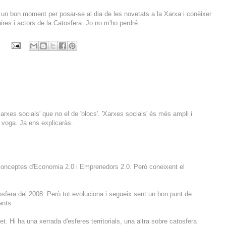
un bon moment per posar-se al dia de les novetats a la Xarxa i conèixer
aires i actors de la Catosfera. Jo no m'ho perdré.
rxes socials' que no el de 'blocs'. 'Xarxes socials' és més ampli i
n voga. Ja ens explicaràs.
conceptes d'Economia 2.0 i Emprenedors 2.0. Però coneixent el
sfera del 2008. Però tot evoluciona i segueix sent un bon punt de
ants.
t. Hi ha una xerrada d'esferes territorials, una altra sobre catosfera