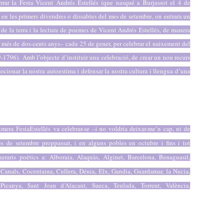
brar la Festa Vicent Andrés
Estellés
(que nasqué a Burjassot el 4 de
 en les primers divendres o dissabtes del mes de setembre, on entrara un
i de la terra i la lectura de poemes de Vicent Andrés
Estellés
, de manera
a més de dos-cents anys– cada 25 de gener, per celebrar el naixement del
9-1796).
Amb l’objecte d’instituir una celebració, de crear un nou recurs
cionar la nostra autoestima i defensar la nostra cultura i llengua d’una
rimera Festa
Estellés
va celebrar-se –i no voldria deixar-me’n cap, ni de
es de setembre proppassat, i en alguns pobles en octubre i fins i tot
neraris poètics a: Alboraia, Alaquàs, Alginet, Barcelona, Benaguasil,
Canals, Cocentaina, Cullera, Dénia, Elx, Gandia, Guardamar, la Nucia,
Picanya, Sant Joan d’Alacant, Sueca, Teulada, Torrent, València,