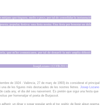
s mitjans que tingueu, molts o pocs, per tal de consolidar la instauració
poesia, popular, festiva: una festa nostra. Una festa per honorar un dels
er-la, que m’ho comunicareu, per tal de donar-li la més amplia difusió.
Josep
Lozano
(12-VII-2011)
etembre de 1924 - València, 27 de març de 1993) és considerat el principal
 una de les figures més destacades de les nostres lletres.
Josep Lozano
 de cada any, el dia del seu naixement. Es pretén que sigui una festa que
festius per homenatjar el poeta de Burjassot.
in adherir, un dinar o sopar popular amb el toc poètic de llegir algun poema