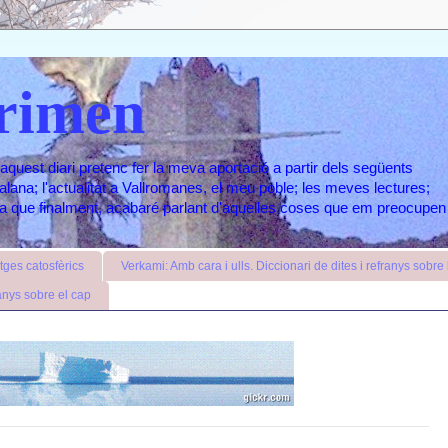
rimen
aquest diari pretenc fer la meva aportació a partir dels següents
atalana; l'actualitat a Vallromanes, el meu poble; les meves lectures;
ara que finalment, acabaré parlant d'aquelles coses que em preocupen
ges catosfèrics
Verkami: Amb cara i ulls. Diccionari de dites i refranys sobre l
anys sobre el cap