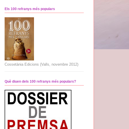
Els 100 refranys més populars
Cossetània Edicions (Valls, novembre 2012)
Què diuen dels 100 refranys més populars?