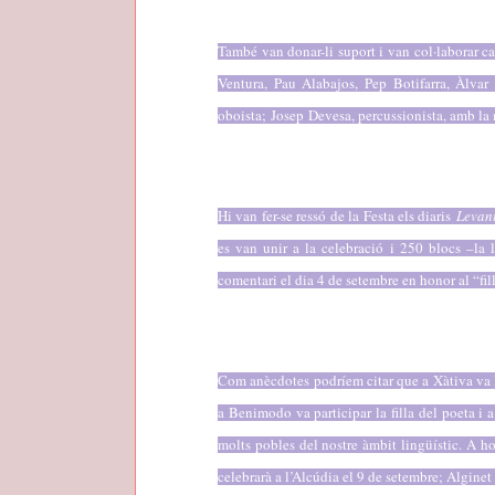
També van donar-li suport i van col·laborar c
Ventura, Pau Alabajos, Pep Botifarra, Àlva
oboista;
Josep
Devesa, percussionista, amb la 
Hi van fer-se ressó de la Festa els diaris
Levan
es van unir a la celebració i 250 blocs –la l
comentari el dia 4 de setembre en honor al “fill
Com anècdotes podríem citar que a Xàtiva va 
a Benimodo va participar la filla del poeta i a 
molts pobles del nostre àmbit lingüístic. A ho
celebrarà a l’Alcúdia el 9 de setembre; Alginet e