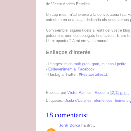
de Vicent Andrés Estellés.
Un cop més, m'adhereixo a la convocatòria (via Fa
catosfera en una plaça dedicada als seus versos p
Com sempre, sigueu fidels a l'estil del vostre blog
potser ens eren desconeguts fins llavors. Entre to
Us hi apunteu? A mi em va la marxa!
Enllaços d'interès
- Imatges: mida
molt gran
,
gran
,
mitjana
i
petita
.
-
Esdeveniment al Facebook
.
- Hastag al Twitter:
#Festaestelles11
Publicat per
Víctor Pàmies i Riudor
a
12:11 p. m.
Etiquetes:
Diada d'Estellés
,
efemèrides
,
homenat
18 comentaris:
Jordi Dorca
ha dit...