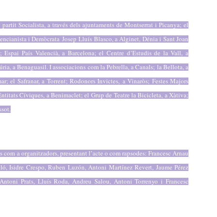
l partit Socialista, a través dels ajuntaments de Montserrat i Picanya; el
lencianista i Demòcrata
Josep
Lluís Blasco, a Alginet, Dénia i Sant Joan
 Espai País Valencià, a Barcelona; el Centre d’Estudis de la Vall, a
ia, a Benaguasil. I associacions com la Pebrella, a Canals; la Bellota, a
r; el Safranar, a Torrent; Rodonors Invictes, a Vinaròs; Festes Majors
ntitats Cíviques, a Benimaclet; el Grup de Teatre la Bicicleta, a Xàtiva;
ssot.
des com a organitzadors, presentant l’acte o com rapsodes: Francesc Arnau
lló, Isidre Crespo, Ruben Luzón, Antoni Martínez Revert, Jaume Pérez
 Antoni Prats, Lluís Roda, Andreu Salou, Antoni Torrenyo i Francesc