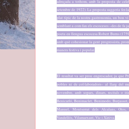
adreçada a tothom, amb la proposta de cele
setembre de 1922). La proposta suggeria fer-la
plat típic de la nostra gastronomia, un bon v
semblant a com fan els escocesos –des de fa j
poeta en llengua escocesa Robert Burns (175
amb què cohesionar la gent progressista, promo
manera festiva i popular.
El resultat va ser prou engrescador, ja que P
pobles ni de col·laboradors– al llarg del m
novembre, amb sopars, dinars, recitals o iti
Benicarló, Benimaclet, Benimodo, Burjassot, 
Manuel, Montserrat dels Alcalans, Otos, 
Vandellós, Vilamarxant, Vic i Xàtiva.