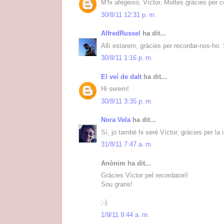
M'hi afegeixo, Víctor. Moltes gràcies per c
30/8/11 12:31 p. m.
AlfredRussel
ha dit...
Allí estarem, gràcies per recordar-nos-ho. 
30/8/11 1:16 p. m.
El veí de dalt
ha dit...
Hi serem!
30/8/11 3:35 p. m.
Nora Vela
ha dit...
Sí, jo també hi seré Víctor, gràcies per la i
31/8/11 7:47 a. m.
Anònim ha dit...
Gràcies Víctor pel recordatori!
Sou grans!
;-)
1/9/11 9:44 a. m.