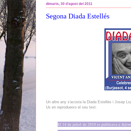
dimarts, 30 d’agost del 2011
Segona Diada Estellés
Un altre any s'acosta la Diada Estellés i Josep Lo
Us en reprodueixo el seu text:
El 14 de juliol de 2010 es publicava a
Infom