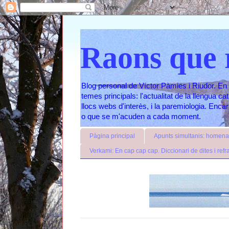
Raons que 
Blog personal de Víctor Pàmies i Riudor. En 
temes principals: l'actualitat de la llengua c
llocs webs d'interès, i la paremiologia. Enc
o que se m'acuden a cada moment.
Pàgina principal
Apunts simultanis: homenat
Verkami: En cap cap cap. Diccionari de dites i refr