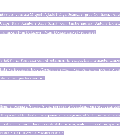
antautors, com ara Miquel Pujadó i Olga Suàrez, el grup Confiteor, Feliu
r Carpi, Rafa Xambó i Xavi Sarrià; com també músics: Antoni Lloret,
marimba, i Ivan Balaguer i Marc Donate amb el violoncel.
te-EMV
i
El País
, així com el setmanari
El Temps
. Els internautes també
lista va figurar al bloc
Raons que rimen
– van penjar un poema o un
 del forner que feia versos”.
llegir el poema
Els amants
una peruana, a Guardamar una escocesa, que
Burjassot el fill.
Festa que esperem que enguany, el 2011, se celebre en
res d’ara, i si no hi ha canvis de data, sabem, amb plena certesa, que se
l dia 2, i a Cullera i a Manuel el dia 3.