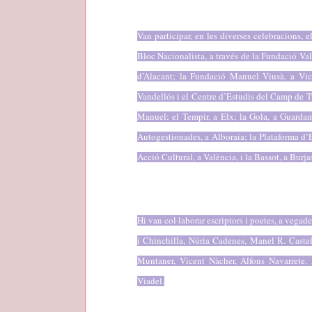
Van participar, en les diverses celebracions, e
Bloc Nacionalista, a través de la Fundació Va
d’Alacant; la Fundació Manuel Viusà, a Vic;
Vandellós i el Centre d’Estudis del Camp de Túr
Manuel; el Tempir, a Elx; la Gola, a Guardama
Autogestionades, a Alboraia; la Plataforma d’E
Acció Cultural, a València, i la Bassot, a Burja
Hi van col·laborar escriptors i poetes, a vega
i Chinchilla, Núria Cadenes, Manel R. Caste
Muntaner, Vicent Nàcher, Alfons Navarrete,
Viadel.