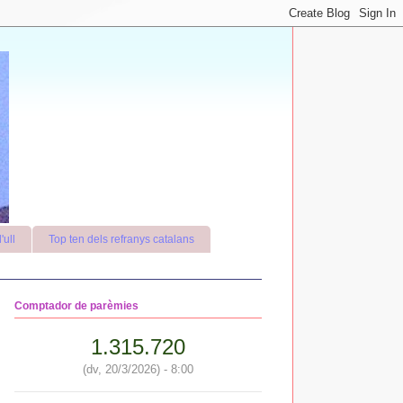
'ull
Top ten dels refranys catalans
Comptador de parèmies
1.315.720
(dv, 20/3/2026) - 8:00