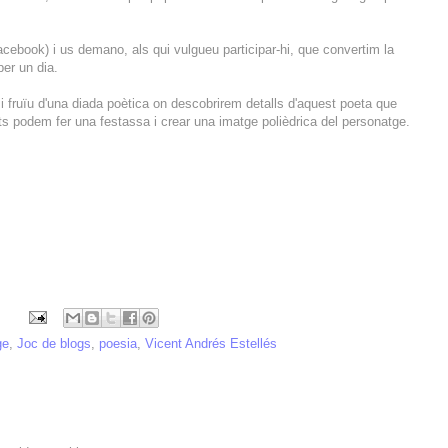
cebook) i us demano, als qui vulgueu participar-hi, que convertim la
er un dia.
 i fruïu d'una diada poètica on descobrirem detalls d'aquest poeta que
ts podem fer una festassa i crear una imatge polièdrica del personatge.
ge
,
Joc de blogs
,
poesia
,
Vicent Andrés Estellés