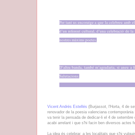
Per tant us encoratge a que la celebreu amb el
d’un referent cultural, d’una celebració de la 
nostres màxims poetes.
D’altra banda, també m’agradaria, si aneu a f
Salutacions.
Vicent Andrés Estellés
(Burjassot, l'Horta, 4 de s
renovador de la poesia valenciana contemporània i
va tenir la pensada de dedicar-li el 4 de setembre
acabi arrelant i que s'hi facin ben diversos actes 
La idea és celebrar, a les localitats que s'hi vulgu