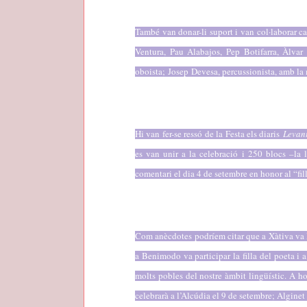
També van donar-li suport i van col·laborar c
Ventura, Pau Alabajos, Pep Botifarra, Àlva
oboista;
Josep
Devesa, percussionista, amb la 
Hi van fer-se ressó de la Festa els diaris
Levan
es van unir a la celebració i 250 blocs –la l
comentari el dia 4 de setembre en honor al “fill
Com anècdotes podríem citar que a Xàtiva va 
a Benimodo va participar la filla del poeta i a 
molts pobles del nostre àmbit lingüístic. A ho
celebrarà a l’Alcúdia el 9 de setembre; Alginet e