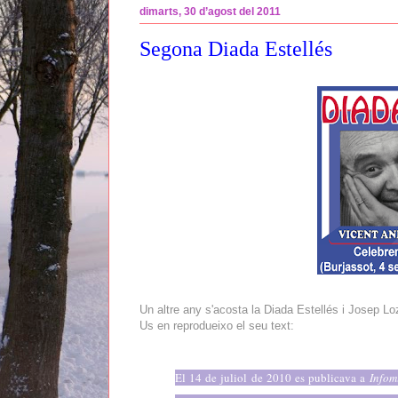
dimarts, 30 d’agost del 2011
Segona Diada Estellés
Un altre any s'acosta la Diada Estellés i Josep Lo
Us en reprodueixo el seu text:
El 14 de juliol de 2010 es publicava a
Infom