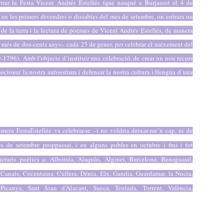
brar la Festa Vicent Andrés
Estellés
(que nasqué a Burjassot el 4 de
 en les primers divendres o dissabtes del mes de setembre, on entrara un
i de la terra i la lectura de poemes de Vicent Andrés
Estellés
, de manera
a més de dos-cents anys– cada 25 de gener, per celebrar el naixement del
9-1796).
Amb l’objecte d’instituir una celebració, de crear un nou recurs
cionar la nostra autoestima i defensar la nostra cultura i llengua d’una
rimera Festa
Estellés
va celebrar-se –i no voldria deixar-me’n cap, ni de
es de setembre proppassat, i en alguns pobles en octubre i fins i tot
neraris poètics a: Alboraia, Alaquàs, Alginet, Barcelona, Benaguasil,
Canals, Cocentaina, Cullera, Dénia, Elx, Gandia, Guardamar, la Nucia,
Picanya, Sant Joan d’Alacant, Sueca, Teulada, Torrent, València,