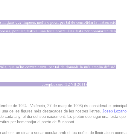
s mitjans que tingueu, molts o pocs, per tal de consolidar la instauració
poesia, popular, festiva: una festa nostra. Una festa per honorar un dels
er-la, que m’ho comunicareu, per tal de donar-li la més amplia difusió.
Josep
Lozano
(12-VII-2011)
etembre de 1924 - València, 27 de març de 1993) és considerat el principal
 una de les figures més destacades de les nostres lletres.
Josep Lozano
 de cada any, el dia del seu naixement. Es pretén que sigui una festa que
festius per homenatjar el poeta de Burjassot.
in adherir, un dinar o sopar popular amb el toc poètic de llegir algun poema