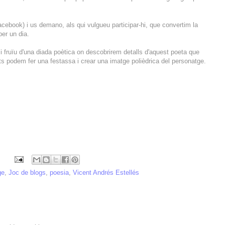
cebook) i us demano, als qui vulgueu participar-hi, que convertim la
er un dia.
 i fruïu d'una diada poètica on descobrirem detalls d'aquest poeta que
ts podem fer una festassa i crear una imatge polièdrica del personatge.
ge
,
Joc de blogs
,
poesia
,
Vicent Andrés Estellés