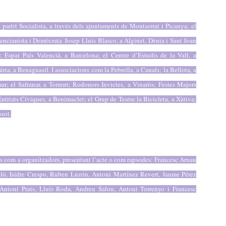
l partit Socialista, a través dels ajuntaments de Montserrat i Picanya; el
lencianista i Demòcrata
Josep
Lluís Blasco, a Alginet, Dénia i Sant Joan
 Espai País Valencià, a Barcelona; el Centre d’Estudis de la Vall, a
ia, a Benaguasil. I associacions com la Pebrella, a Canals; la Bellota, a
r; el Safranar, a Torrent; Rodonors Invictes, a Vinaròs; Festes Majors
ntitats Cíviques, a Benimaclet; el Grup de Teatre la Bicicleta, a Xàtiva;
ssot.
des com a organitzadors, presentant l’acte o com rapsodes: Francesc Arnau
lló, Isidre Crespo, Ruben Luzón, Antoni Martínez Revert, Jaume Pérez
 Antoni Prats, Lluís Roda, Andreu Salou, Antoni Torrenyo i Francesc