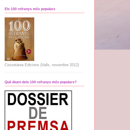
Els 100 refranys més populars
Cossetània Edicions (Valls, novembre 2012)
Què diuen dels 100 refranys més populars?