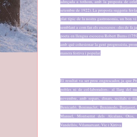
adreçada a tothom, amb la proposta de cele
setembre de 1922). La proposta suggeria fer-la
plat típic de la nostra gastronomia, un bon v
semblant a com fan els escocesos –des de fa j
poeta en llengua escocesa Robert Burns (175
amb què cohesionar la gent progressista, promo
manera festiva i popular.
El resultat va ser prou engrescador, ja que P
pobles ni de col·laboradors– al llarg del m
novembre, amb sopars, dinars, recitals o iti
Benicarló, Benimaclet, Benimodo, Burjassot, 
Manuel, Montserrat dels Alcalans, Otos, 
Vandellós, Vilamarxant, Vic i Xàtiva.