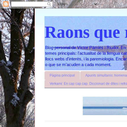
Raons que 
Blog personal de Víctor Pàmies i Riudor. En 
temes principals: l'actualitat de la llengua c
llocs webs d'interès, i la paremiologia. Enc
o que se m'acuden a cada moment.
Pàgina principal
Apunts simultanis: homenat
Verkami: En cap cap cap. Diccionari de dites i refr