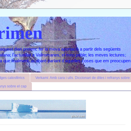
rimen
aquest diari pretenc fer la meva aportació a partir dels següents
atalana; l'actualitat a Vallromanes, el meu poble; les meves lectures;
ara que finalment, acabaré parlant d'aquelles coses que em preocupen
ges catosfèrics
Verkami: Amb cara i ulls. Diccionari de dites i refranys sobre l
anys sobre el cap