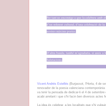
Per tant us encoratge a que la celebreu amb el
d’un referent cultural, d’una celebració de la 
nostres màxims poetes.
D’altra banda, també m’agradaria, si aneu a f
Salutacions.
Vicent Andrés Estellés
(Burjassot, l'Horta, 4 de s
renovador de la poesia valenciana contemporània i
va tenir la pensada de dedicar-li el 4 de setembre
acabi arrelant i que s'hi facin ben diversos actes 
La idea és celebrar, a les localitats que s'hi vulgu