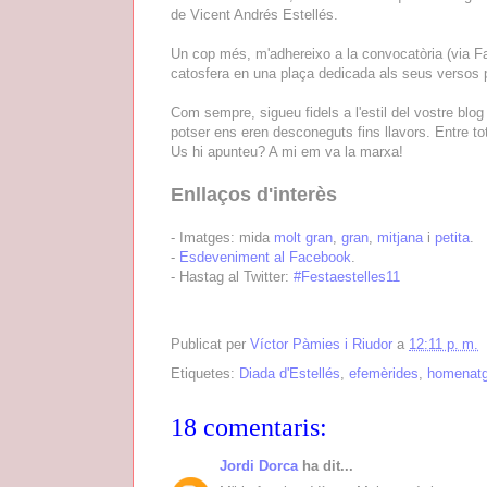
de Vicent Andrés Estellés.
Un cop més, m'adhereixo a la convocatòria (via Fa
catosfera en una plaça dedicada als seus versos p
Com sempre, sigueu fidels a l'estil del vostre blog
potser ens eren desconeguts fins llavors. Entre to
Us hi apunteu? A mi em va la marxa!
Enllaços d'interès
- Imatges: mida
molt gran
,
gran
,
mitjana
i
petita
.
-
Esdeveniment al Facebook
.
- Hastag al Twitter:
#Festaestelles11
Publicat per
Víctor Pàmies i Riudor
a
12:11 p. m.
Etiquetes:
Diada d'Estellés
,
efemèrides
,
homenat
18 comentaris:
Jordi Dorca
ha dit...