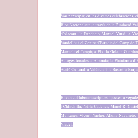
Van participar, en les diverses celebracions, e
Bloc Nacionalista, a través de la Fundació Va
d’Alacant; la Fundació Manuel Viusà, a Vic;
Vandellós i el Centre d’Estudis del Camp de Túr
Manuel; el Tempir, a Elx; la Gola, a Guardama
Autogestionades, a Alboraia; la Plataforma d’E
Acció Cultural, a València, i la Bassot, a Burja
Hi van col·laborar escriptors i poetes, a vega
i Chinchilla, Núria Cadenes, Manel R. Caste
Muntaner, Vicent Nàcher, Alfons Navarrete,
Viadel.