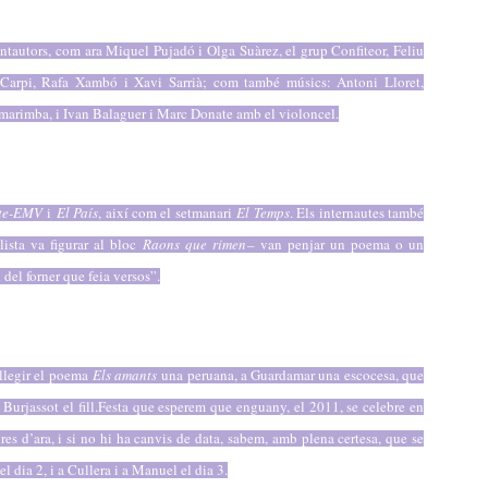
antautors, com ara Miquel Pujadó i Olga Suàrez, el grup Confiteor, Feliu
r Carpi, Rafa Xambó i Xavi Sarrià; com també músics: Antoni Lloret,
marimba, i Ivan Balaguer i Marc Donate amb el violoncel.
te-EMV
i
El País
, així com el setmanari
El Temps
. Els internautes també
lista va figurar al bloc
Raons que rimen
– van penjar un poema o un
 del forner que feia versos”.
llegir el poema
Els amants
una peruana, a Guardamar una escocesa, que
Burjassot el fill.
Festa que esperem que enguany, el 2011, se celebre en
res d’ara, i si no hi ha canvis de data, sabem, amb plena certesa, que se
l dia 2, i a Cullera i a Manuel el dia 3.