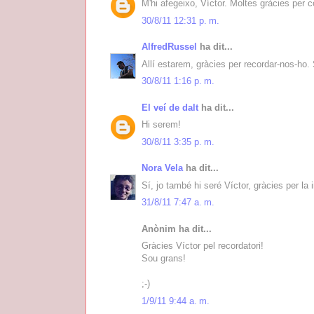
M'hi afegeixo, Víctor. Moltes gràcies per c
30/8/11 12:31 p. m.
AlfredRussel
ha dit...
Allí estarem, gràcies per recordar-nos-ho. 
30/8/11 1:16 p. m.
El veí de dalt
ha dit...
Hi serem!
30/8/11 3:35 p. m.
Nora Vela
ha dit...
Sí, jo també hi seré Víctor, gràcies per la i
31/8/11 7:47 a. m.
Anònim ha dit...
Gràcies Víctor pel recordatori!
Sou grans!
;-)
1/9/11 9:44 a. m.