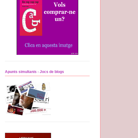
Apunts simultanis - Jocs de blogs