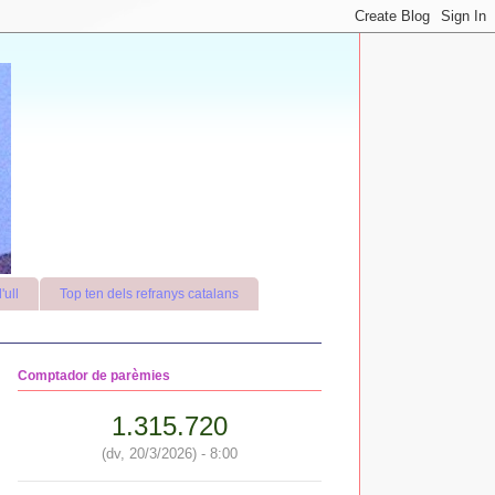
'ull
Top ten dels refranys catalans
Comptador de parèmies
1.315.720
(dv, 20/3/2026) - 8:00