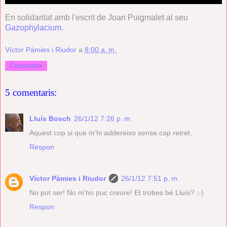
En solidaritat amb l'escrit de Joan Puigmalet al seu
Gazophylacium
.
Víctor Pàmies i Riudor
a
8:00 a. m.
Comparteix
5 comentaris:
Lluís Bosch
26/1/12 7:26 p. m.
Aquest cop si que m'hi addereixo sense cap retret.
Respon
Víctor Pàmies i Riudor
26/1/12 7:51 p. m.
No pot ser! No m'ho puc creure! Et trobes bé Lluís? ;-)
Respon