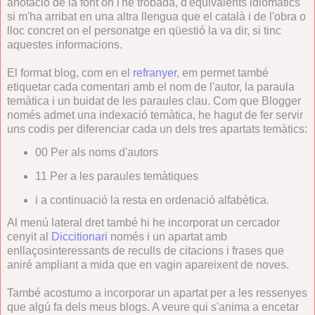
anotació de la font on l'he trobada, d'equivalents idiomàtics
si m'ha arribat en una altra llengua que el català i de l'obra o
lloc concret on el personatge en qüestió la va dir, si tinc
aquestes informacions.
El format blog, com en el
refranyer
, em permet també
etiquetar cada comentari amb el nom de l'autor, la paraula
temàtica i un buidat de les paraules clau. Com que Blogger
només admet una indexació temàtica, he hagut de fer servir
uns codis per diferenciar cada un dels tres apartats temàtics:
00 Per als noms d'autors
11 Per a les paraules temàtiques
i a continuació la resta en ordenació alfabètica.
Al menú lateral dret també hi he incorporat un cercador
cenyit al
Diccitionari
només i un apartat amb
enllaçosinteressants de reculls de citacions i frases que
aniré ampliant a mida que en vagin apareixent de noves.
També acostumo a incorporar un apartat per a les ressenyes
que algú fa dels meus blogs. A veure qui s'anima a encetar