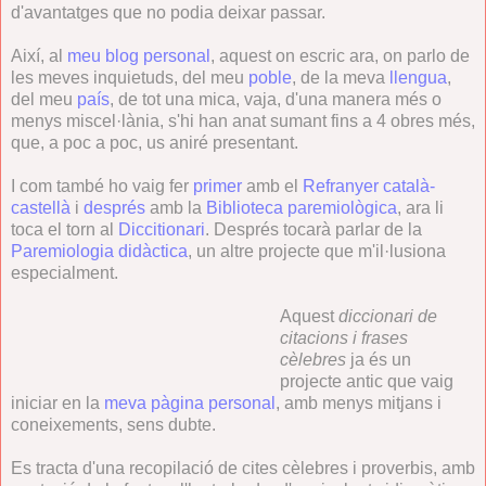
d'avantatges que no podia deixar passar.
Així, al
meu blog personal
, aquest on escric ara, on parlo de
les meves inquietuds, del meu
poble
, de la meva
llengua
,
del meu
país
, de tot una mica, vaja, d'una manera més o
menys miscel·lània, s'hi han anat sumant fins a 4 obres més,
que, a poc a poc, us aniré presentant.
I com també ho vaig fer
primer
amb el
Refranyer català-
castellà
i
després
amb la
Biblioteca paremiològica
, ara li
toca el torn al
Diccitionari
. Després tocarà parlar de la
Paremiologia didàctica
, un altre projecte que m'il·lusiona
especialment.
Aquest
diccionari de
citacions i frases
cèlebres
ja és un
projecte antic que vaig
iniciar en la
meva pàgina personal
, amb menys mitjans i
coneixements, sens dubte.
Es tracta d'una recopilació de cites cèlebres i proverbis, amb