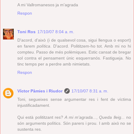
A mi Vallromanesos ja m'agrada
Respon
Toni Ros
17/10/07 8:04 a. m.
D'acord, d'això (i de qualsevol cosa, sigui llengua o esport)
en farem
política
. D'acord. Polititzem-ho tot. Amb mi no hi
compteu. Passo de més polèmiques. Estic cansat de bregar
sol contra el pensament únic esquerranós. Fastigueja. No
tinc temps per a perdre amb nimietats.
Respon
Víctor Pàmies i Riudor
17/10/07 8:31 a. m.
Toni, segueixes sense argumentar res i fent de víctima
injustificadament.
Qui està polititzant res?
A mi m'agrada...
,
Queda lleig...
no
són arguments polítics. Són parers i prou. I amb això no se
sustenta res.