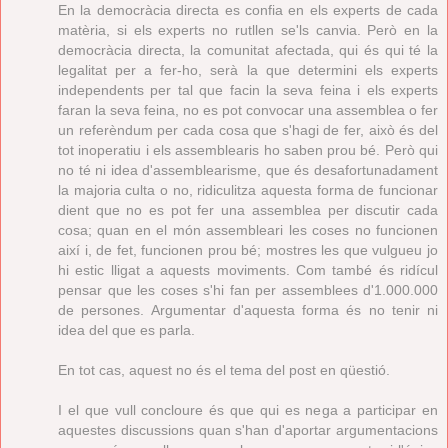
En la democràcia directa es confia en els experts de cada
matèria, si els experts no rutllen se'ls canvia. Però en la
democràcia directa, la comunitat afectada, qui és qui té la
legalitat per a fer-ho, serà la que determini els experts
independents per tal que facin la seva feina i els experts
faran la seva feina, no es pot convocar una assemblea o fer
un referèndum per cada cosa que s'hagi de fer, això és del
tot inoperatiu i els assemblearis ho saben prou bé. Però qui
no té ni idea d'assemblearisme, que és desafortunadament
la majoria culta o no, ridiculitza aquesta forma de funcionar
dient que no es pot fer una assemblea per discutir cada
cosa; quan en el món assembleari les coses no funcionen
així i, de fet, funcionen prou bé; mostres les que vulgueu jo
hi estic lligat a aquests moviments. Com també és ridícul
pensar que les coses s'hi fan per assemblees d'1.000.000
de persones. Argumentar d'aquesta forma és no tenir ni
idea del que es parla.
En tot cas, aquest no és el tema del post en qüestió.
I el que vull concloure és que qui es nega a participar en
aquestes discussions quan s'han d'aportar argumentacions