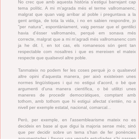
No crec que amb aquesta història s'estigui barrejant cap
tema polític. A mi m'agrada més el terme vallromanenc,
malgrat que quan vaig arribar al poble i preguntava a la
gent antiga, de tota la vida, i no en sabien respondre, jo
"per natura", espontàniament, vaig pensar que el gentilici
havia d'ésser vallromanès, perquè em sonava més
correcte, malgrat que a mi m'agradi més vallromanenc com
ja he dit. I, en tot cas, els romanesos són gent tan
respectable com nosaltres i que es mereixen el mateix
respecte que qualsevol altre poble.
Tanmateix no podem fer les coses perquè jo o qualsevol
altre opini d'aquesta manera, per això existeixen unes
normes lingüístiques i qui no estigui d'acord, o bé que
argumenti d'una manera científica, o bé utilitzi unes
maneres de procedir democràtiques, comptant amb
tothom, amb tothom que hi estigui afectat s'entén, no a
nivell per exemple estatal, nacional, comarcal...
Però, per exemple, en l'assemblearisme mateix no es
decideix en base al que digui la majoria sense més; sinó
que per decidir sobre un tema s'han de fer ponències
argumentades i llavors una vegada estudiades s'hi passen