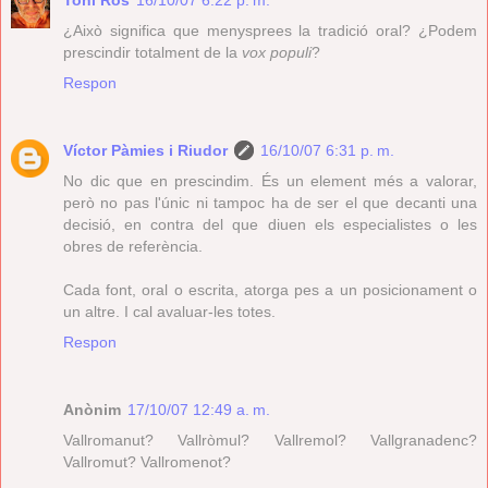
¿Això significa que menysprees la tradició oral? ¿Podem
prescindir totalment de la
vox populi
?
Respon
Víctor Pàmies i Riudor
16/10/07 6:31 p. m.
No dic que en prescindim. És un element més a valorar,
però no pas l'únic ni tampoc ha de ser el que decanti una
decisió, en contra del que diuen els especialistes o les
obres de referència.
Cada font, oral o escrita, atorga pes a un posicionament o
un altre. I cal avaluar-les totes.
Respon
Anònim
17/10/07 12:49 a. m.
Vallromanut? Vallròmul? Vallremol? Vallgranadenc?
Vallromut? Vallromenot?