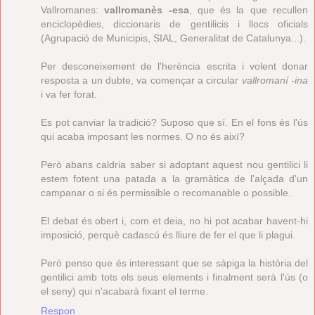
Vallromanes:
vallromanès -esa
, que és la que recullen
enciclopèdies, diccionaris de gentilicis i llocs oficials
(Agrupació de Municipis, SIAL, Generalitat de Catalunya...).
Per desconeixement de l'herència escrita i volent donar
resposta a un dubte, va començar a circular
vallromaní -ina
i va fer forat.
Es pot canviar la tradició? Suposo que sí. En el fons és l'ús
qui acaba imposant les normes. O no és així?
Però abans caldria saber si adoptant aquest nou gentilici li
estem fotent una patada a la gramàtica de l'alçada d'un
campanar o si és permissible o recomanable o possible.
El debat és obert i, com et deia, no hi pot acabar havent-hi
imposició, perquè cadascú és lliure de fer el que li plagui.
Però penso que és interessant que se sàpiga la història del
gentilici amb tots els seus elements i finalment serà l'ús (o
el seny) qui n'acabarà fixant el terme.
Respon