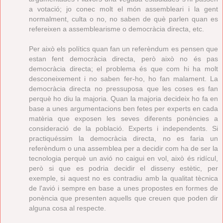
a votació; jo conec molt el món assembleari i la gent
normalment, culta o no, no saben de què parlen quan es
refereixen a assemblearisme o democràcia directa, etc.
Per això els polítics quan fan un referèndum es pensen que
estan fent democràcia directa, però això no és pas
democràcia directa; el problema és que com hi ha molt
desconeixement i no saben fer-ho, ho fan malament. La
democràcia directa no pressuposa que les coses es fan
perquè ho diu la majoria. Quan la majoria decideix ho fa en
base a unes argumentacions ben fetes per experts en cada
matèria que exposen les seves diferents ponències a
consideració de la població. Experts i independents. Si
practiquéssim la democràcia directa, no es faria un
referèndum o una assemblea per a decidir com ha de ser la
tecnologia perquè un avió no caigui en vol, això és ridícul,
però si que es podria decidir el disseny estètic, per
exemple, si aquest no es contradiu amb la qualitat tècnica
de l'avió i sempre en base a unes propostes en formes de
ponència que presenten aquells que creuen que poden dir
alguna cosa al respecte.