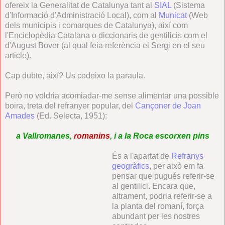
ofereix la Generalitat de Catalunya tant al
SIAL
(Sistema
d'Informació d'Administració Local), com al
Municat
(Web
dels municipis i comarques de Catalunya), així com
l'Enciclopèdia Catalana o diccionaris de gentilicis com el
d'August Bover (al qual feia referència el Sergi en el seu
article).
Cap dubte, així? Us cedeixo la paraula.
Però no voldria acomiadar-me sense alimentar una possible
boira, treta del refranyer popular, del
Cançoner de Joan
Amades
(Ed. Selecta, 1951):
a Vallromanes,
romanins
, i a la Roca escorxen pins
És a l'apartat de
Refranys
geogràfics
, per això em fa
pensar que pugués referir-se
al gentilici. Encara que,
altrament, podria referir-se a
la planta del romaní, força
abundant per les nostres