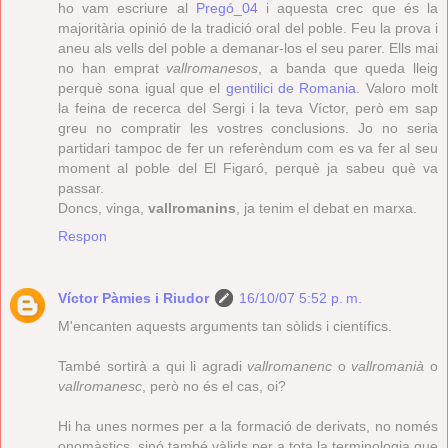
ho vam escriure al
Pregó_04
i aquesta crec que és la
majoritària opinió de la tradició oral del poble. Feu la prova i
aneu als vells del poble a demanar-los el seu parer. Ells mai
no han emprat
vallromanesos
, a banda que queda lleig
perquè sona igual que el
gentilici de Romania
. Valoro molt
la feina de recerca del Sergi i la teva Víctor, però em sap
greu no compratir les vostres conclusions. Jo no seria
partidari tampoc de fer un referèndum com es va fer al seu
moment al poble del El Figaró, perquè ja sabeu què va
passar.
Doncs, vinga,
vallromanins
, ja tenim el debat en marxa.
Respon
Víctor Pàmies i Riudor
16/10/07 5:52 p. m.
M'encanten aquests arguments tan sòlids i científics.
També sortirà a qui li agradi
vallromanenc
o
vallromanià
o
vallromanesc
, però no és el cas, oi?
Hi ha unes normes per a la formació de derivats, no només
onomàstics, sinó també vàlids per a tota la terminologia que