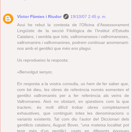
Víctor Pàmies i Riudor
19/10/07 2:45 p. m.
Avui he rebut la contesta de l'Oficina d'Assessorament
Lingüístic de la secció Filològica de l'Institut d'Estudis
Catalans, i sembla que tots, vallromanesos i vallromaneses,
vallromanins i vallromanines, podrem continuar anomenant-
nos amb el gentilici que més ens plagui.
Us reprodueixo la resposta:
«Benvolgut senyor,
En resposta a la vostra consulta, us hem de fer saber que,
com bé dieu, les obres de referència només esmenten el
gentilici vallromanès per a fer referència als veïns de
Vallromanes. Això no obstant, en qüestions com la que
tractem, és molt difícil trobar obres completament
exhaustives, que continguin totes les denominacions o
variants existents. Tal com diu l’autor del Diccionari dels
gentilicis catalans, August Bover, “una mateixa localitat pot
tenir més d’un gentilici, usats en diferents èpoques