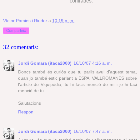
contrades.
Víctor Pàmies i Riudor
a
10:19 p. m.
Comparteix
32 comentaris:
Jordi Gomara (itaca2000)
16/10/07 4:16 a. m.
Doncs també és curiós que tu parlis avui d'aquest tema,
quan jo també estic parlant a ESPAI VALLROMANES sobre
l'article de Viquipèdia, tu hi facis menció de mi i jo hi faci
menció de tu.
Salutacions
Respon
Jordi Gomara (itaca2000)
16/10/07 7:47 a. m.
A veure, és que jo també parlo de vallromanesos al post