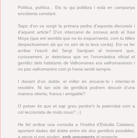
Política, política... Ets tu qui polititza i està en campanya
encoberta constant.
Saps d'on va sorgir la primera pedra d'aquesta discussió i
d'aquest article? D'un intercanvi de correus amb el Xavi
Moya (que em sembla que no és
esquerranós
, com tu titlles
despectivament als qui no són de la teva corda). Em va fer
arribar l'escrit del Sergi Santjoan al moment que,
curiosament, jo detectava que en l'onomàstica oficial el
gentilici dels habitants de Vallromanes era
vallromanesos
i
no pas
vallromanins
com jo havia sentit sempre.
I davant d'un dubte, el millor és encarar-lo i intentar-lo
resoldre. Ni tan sols de gentilicis podrem discutir d'una
manera oberta, franca i amigable?
O potser és que et sap greu perdre'n la paternitat com a
col·leccionista de mots nous? ;-)
He fet arribar una consulta a l'Institut d'Estudis Catalans,
aportant dades del dubte entre els dos gentilicis possibles,
a veure si ens ajuden,
amb arguments
al respecte.