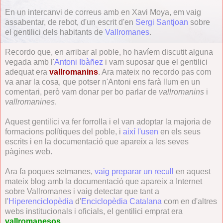
En un intercanvi de correus amb en Xavi Moya, em vaig
assabentar, de rebot, d'un escrit d'en
Sergi Santjoan
sobre
el gentilici dels habitants de
Vallromanes
.
Recordo que, en arribar al poble, ho havíem discutit alguna
vegada amb l'
Antoni Ibàñez
i vam suposar que el gentilici
adequat era
vallromanins
. Ara mateix no recordo pas com
va anar la cosa, que potser n'Antoni ens farà llum en un
comentari, però vam donar per bo parlar de
vallromanins
i
vallromanines
.
Aquest gentilici va fer forrolla i el van adoptar la majoria de
formacions polítiques del poble, i
així l'usen
en els seus
escrits i en la documentació que apareix a les seves
pàgines web.
Ara fa poques setmanes,
vaig preparar un recull
en aquest
mateix blog amb la documentació que apareix a Internet
sobre Vallromanes i vaig detectar que tant a
l'
Hiperenciclopèdia
d'
Enciclopèdia Catalana
com en d'altres
webs institucionals i oficials, el gentilici emprat era
vallromanesos
.