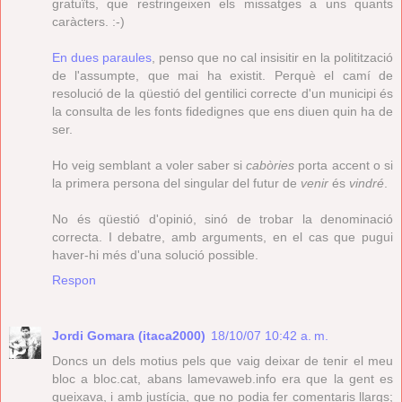
gratuïts, que restringeixen els missatges a uns quants
caràcters. :-)
En dues paraules
, penso que no cal insisitir en la politització
de l'assumpte, que mai ha existit. Perquè el camí de
resolució de la qüestió del gentilici correcte d'un municipi és
la consulta de les fonts fidedignes que ens diuen quin ha de
ser.
Ho veig semblant a voler saber si
cabòries
porta accent o si
la primera persona del singular del futur de
venir
és
vindré
.
No és qüestió d'opinió, sinó de trobar la denominació
correcta. I debatre, amb arguments, en el cas que pugui
haver-hi més d'una solució possible.
Respon
Jordi Gomara (itaca2000)
18/10/07 10:42 a. m.
Doncs un dels motius pels que vaig deixar de tenir el meu
bloc a bloc.cat, abans lamevaweb.info era que la gent es
queixava, i amb justícia, que no podia fer comentaris llargs;