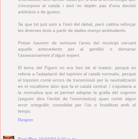
s'incorpora al català i això no depèn pas d'una decisió
arbitrària o de gustos.
Sé que tot just som a l'inici del debat, però caldria reforçar
les diverses tesis a partir de dades menys ambivalents.
Potser haurem de remoure l'arxiu del municipi cercant
aquells antecedents per al gentilici o demanar
l'assessorament d'algun expert.
El tema del Figaró no era ben bé el mateix, perquè es
referia a l'adaptació del topònim al català normatiu, perquè
el toponim conté errors de transmissió per la neutralització
en el vocalisme àton que fa el català central. I s'ajustaria a
la normativa que et permet adaptar la grafia del cognom
(seguim dins l'àmbit de l'onomàstica) quan conté algun
error ortogràfic consolidat per l'ús o fossilitzat amb el
temps.
Respon
Toni Ros
16/10/07 6:22 p. m.