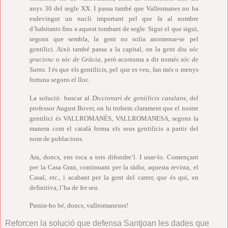
anys 30 del segle XX. I passa també que Vallromanes no ha
esdevingut un nucli important pel que fa al nombre
d’habitants fins a aquest tombant de segle. Sigui el que sigui,
segons que sembla, la gent no solia anomenar-se pel
gentilici. Això també passa a la capital, on la gent diu
sóc
gracienc
o
sóc de Gràcia
, però acostuma a dir només
sóc de
Sants
. I és que els gentilicis, pel que es veu, fan més o menys
fortuna segons el lloc.
La solució: buscar al
Diccionari de gentilicis catalans
, del
professor August Bover, on hi trobem clarament que el nostre
gentilici és VALLROMANÈS, VALLROMANESA, segons la
manera com el català forma els seus gentilicis a partir del
nom de poblacions.
Ara, doncs, ens toca a tots difondre’l. I usar-lo. Començant
per la Casa Gran, continuant per la ràdio, aquesta revista, el
Casal, etc., i acabant per la gent del carrer, que és qui, en
definitiva, l’ha de fer seu.
Passin-ho bé, doncs, vallromanesos!
Reforcen la solució que defensa Santjoan les dades que