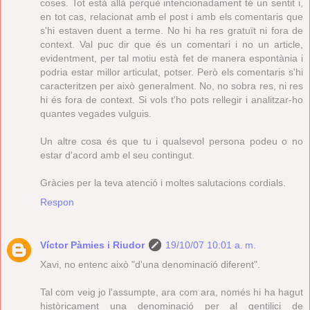
coses. Tot està allà perquè intencionadament té un sentit i,
en tot cas, relacionat amb el post i amb els comentaris que
s'hi estaven duent a terme. No hi ha res gratuït ni fora de
context. Val puc dir que és un comentari i no un article,
evidentment, per tal motiu està fet de manera espontània i
podria estar millor articulat, potser. Però els comentaris s'hi
caracteritzen per això generalment. No, no sobra res, ni res
hi és fora de context. Si vols t'ho pots rellegir i analitzar-ho
quantes vegades vulguis.
Un altre cosa és que tu i qualsevol persona podeu o no
estar d'acord amb el seu contingut.
Gràcies per la teva atenció i moltes salutacions cordials.
Respon
Víctor Pàmies i Riudor
19/10/07 10:01 a. m.
Xavi, no entenc això "d'una denominació diferent".
Tal com veig jo l'assumpte, ara com ara, només hi ha hagut
històricament una denominació per al gentilici de