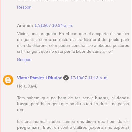
Respon
Anònim
17/10/07 10:34 a. m.
Víctor, una pregunta. En el cas que els experts dictaminin
un gentilici com a correcte i la tradició oral del poble parli
d'un de diferent, còm poden conciliar-se ambdues postures
si hi ha gent que no està per la labor de canviar-lo?
Respon
Víctor Pàmies i Riudor
17/10/07 11:13 a. m.
Hola, Xavi,
Tots sabem que no hem de fer servir
buenu
, ni
desde
luegu
, però hi ha gent que ho diu a tort i a dret. I no passa
res.
Els ens normalitzadors també ens diuen que hem de dir
programari
i
bloc
, en contra d'altres (experts i no experts)