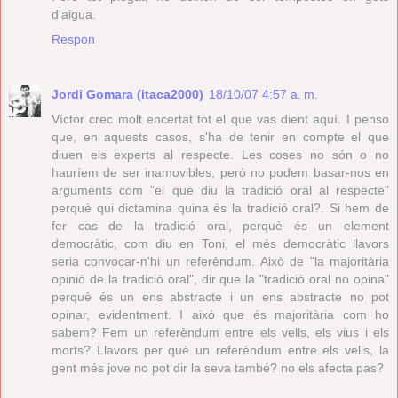
d'aigua.
Respon
Jordi Gomara (itaca2000)
18/10/07 4:57 a. m.
Víctor crec molt encertat tot el que vas dient aquí. I penso
que, en aquests casos, s'ha de tenir en compte el que
diuen els experts al respecte. Les coses no són o no
hauríem de ser inamovibles, però no podem basar-nos en
arguments com "el que diu la tradició oral al respecte"
perquè qui dictamina quina és la tradició oral?. Si hem de
fer cas de la tradició oral, perquè és un element
democràtic, com diu en Toni, el més democràtic llavors
seria convocar-n'hi un referèndum. Això de "la majoritària
opinió de la tradició oral", dir que la "tradició oral no opina"
perquè és un ens abstracte i un ens abstracte no pot
opinar, evidentment. I això que és majoritària com ho
sabem? Fem un referèndum entre els vells, els vius i els
morts? Llavors per què un referèndum entre els vells, la
gent més jove no pot dir la seva també? no els afecta pas?