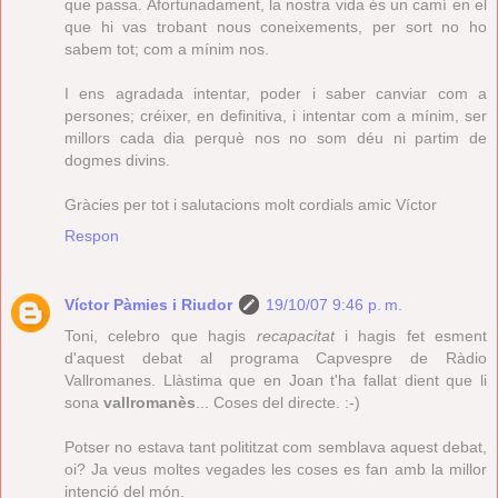
que passa. Afortunadament, la nostra vida és un camí en el
que hi vas trobant nous coneixements, per sort no ho
sabem tot; com a mínim nos.
I ens agradada intentar, poder i saber canviar com a
persones; créixer, en definitiva, i intentar com a mínim, ser
millors cada dia perquè nos no som déu ni partim de
dogmes divins.
Gràcies per tot i salutacions molt cordials amic Víctor
Respon
Víctor Pàmies i Riudor
19/10/07 9:46 p. m.
Toni, celebro que hagis
recapacitat
i hagis fet esment
d'aquest debat al programa Capvespre de Ràdio
Vallromanes. Llàstima que en Joan t'ha fallat dient que li
sona
vallromanès
... Coses del directe. :-)
Potser no estava tant polititzat com semblava aquest debat,
oi? Ja veus moltes vegades les coses es fan amb la millor
intenció del món.