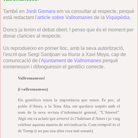
També en
Jordi Gomara
em va consultar al respecte, perquè
està redactant
l'article sobre Vallromanes
de la
Viquipèdia
.
Doncs ja tenim el debat obert. I penso que és el moment per
donar clarícies al respecte.
Us reprodueixo en primer lloc, amb la seva autorització,
l'escrit que Sergi Santjoan va lliurar a Xavi Moya, cap de
comunicació de l'
Ajuntament de Vallromanes
perquè
esmenessin i difonguessin el gentilici correcte.
Vallromanesos!
(i vallromaneses)
Els gentilicis tenen la importància que tenen. Fa poc, al
poble d’Arnes, a la Terra Alta, em quedava sorprès amb el
nom de la seva revista d’informació general, “L’Arnerol”.
Algú em va aclarir que
arnerol
és l’habitant d’Arnes i jo vaig
celebrar aquesta manera de reivindicar-la. Com
trempolí
és el
de Tremp (i no pas una altra cosa mal sonant).