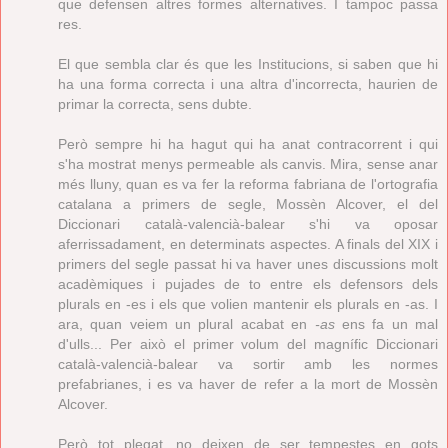
que defensen altres formes alternatives. I tampoc passa
res.
El que sembla clar és que les Institucions, si saben que hi
ha una forma correcta i una altra d'incorrecta, haurien de
primar la correcta, sens dubte.
Però sempre hi ha hagut qui ha anat contracorrent i qui
s'ha mostrat menys permeable als canvis. Mira, sense anar
més lluny, quan es va fer la reforma fabriana de l'ortografia
catalana a primers de segle, Mossèn Alcover, el del
Diccionari català-valencià-balear s'hi va oposar
aferrissadament, en determinats aspectes. A finals del XIX i
primers del segle passat hi va haver unes discussions molt
acadèmiques i pujades de to entre els defensors dels
plurals en -es i els que volien mantenir els plurals en -as. I
ara, quan veiem un plural acabat en
-as
ens fa un mal
d'ulls... Per això el primer volum del magnífic Diccionari
català-valencià-balear va sortir amb les normes
prefabrianes, i es va haver de refer a la mort de Mossèn
Alcover.
Però tot plegat, no deixen de ser tempestes en gots