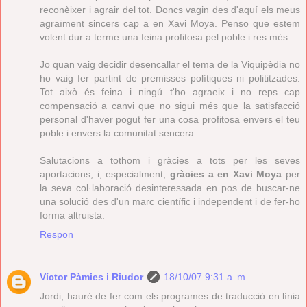
reconèixer i agrair del tot. Doncs vagin des d'aquí els meus
agraïment sincers cap a en Xavi Moya. Penso que estem
volent dur a terme una feina profitosa pel poble i res més.
Jo quan vaig decidir desencallar el tema de la Viquipèdia no
ho vaig fer partint de premisses polítiques ni polititzades.
Tot això és feina i ningú t'ho agraeix i no reps cap
compensació a canvi que no sigui més que la satisfacció
personal d'haver pogut fer una cosa profitosa envers el teu
poble i envers la comunitat sencera.
Salutacions a tothom i gràcies a tots per les seves
aportacions, i, especialment,
gràcies a en Xavi Moya
per
la seva col·laboració desinteressada en pos de buscar-ne
una solució des d'un marc científic i independent i de fer-ho
forma altruista.
Respon
Víctor Pàmies i Riudor
18/10/07 9:31 a. m.
Jordi, hauré de fer com els programes de traducció en línia