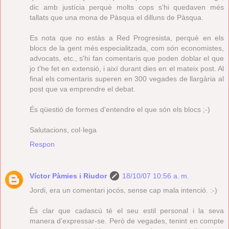
dic amb justícia perquè molts cops s'hi quedaven més
tallats que una mona de Pàsqua el dilluns de Pàsqua.
Es nota que no estàs a Red Progresista, perquè en els
blocs de la gent més especialitzada, com són economistes,
advocats, etc., s'hi fan comentaris que poden doblar el que
jo t'he fet en extensió, i així durant dies en el mateix post. Al
final els comentaris superen en 300 vegades de llargària al
post que va emprendre el debat.
És qüestió de formes d'entendre el que són els blocs ;-)
Salutacions, col·lega
Respon
Víctor Pàmies i Riudor
18/10/07 10:56 a. m.
Jordi, era un comentari jocós, sense cap mala intenció. :-)
És clar que cadascú té el seu estil personal i la seva
manera d'expressar-se. Però de vegades, tenint en compte