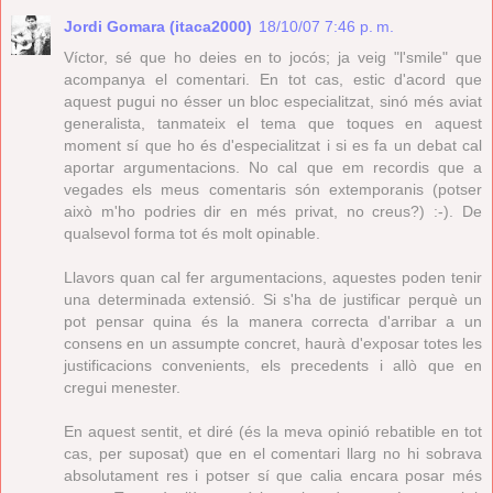
Jordi Gomara (itaca2000)
18/10/07 7:46 p. m.
Víctor, sé que ho deies en to jocós; ja veig "l'smile" que
acompanya el comentari. En tot cas, estic d'acord que
aquest pugui no ésser un bloc especialitzat, sinó més aviat
generalista, tanmateix el tema que toques en aquest
moment sí que ho és d'especialitzat i si es fa un debat cal
aportar argumentacions. No cal que em recordis que a
vegades els meus comentaris són extemporanis (potser
això m'ho podries dir en més privat, no creus?) :-). De
qualsevol forma tot és molt opinable.
Llavors quan cal fer argumentacions, aquestes poden tenir
una determinada extensió. Si s'ha de justificar perquè un
pot pensar quina és la manera correcta d'arribar a un
consens en un assumpte concret, haurà d'exposar totes les
justificacions convenients, els precedents i allò que en
cregui menester.
En aquest sentit, et diré (és la meva opinió rebatible en tot
cas, per suposat) que en el comentari llarg no hi sobrava
absolutament res i potser sí que calia encara posar més