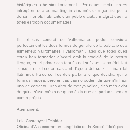
històriques o bé simultàniament”. Per aquest motiu, no és
infreqüent que es mantinguin vius més d’un gentilici per a
denominar els habitants d’un poble o ciutat, malgrat que no
totes es trobin documentades.
En el cas concret de Vallromanes, poden conviure
perfectament les dues formes de gentilici de la població que
esmenteu: vallromanès i vallromaní, atès que totes dues
estan ben formades d’acord amb la tradició de la nostra
llengua; en el primer cas fent ús del sufix -ès, -esa (del llatí
-ense) i en el segon cas amb l’ajuda del sufix -í, -ina (del
llatí -inu). Ha de ser l’ús dels parlants el que decidirà quina
forma s’imposa, però en cap cas no podem dir que n’hi hagi
una de correcta i una altra de menys vàlida, sinó més aviat
de quina s’usa més o de quina és la que els parlants senten
com a pròpia.
Atentament,
Laia Castanyer i Teixidor
Oficina d’Assessorament Lingüístic de la Secció Filològica