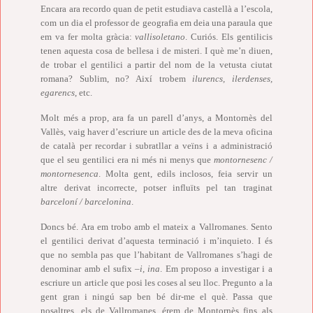
Encara ara recordo quan de petit estudiava castellà a l’escola,
com un dia el professor de geografia em deia una paraula que
em va fer molta gràcia:
vallisoletano
. Curiós. Els gentilicis
tenen aquesta cosa de bellesa i de misteri. I què me’n diuen,
de trobar el gentilici a partir del nom de la vetusta ciutat
romana? Sublim, no? Així trobem
ilurencs, ilerdenses,
egarencs
, etc.
Molt més a prop, ara fa un parell d’anys, a Montornès del
Vallès, vaig haver d’escriure un article des de la meva oficina
de català per recordar i subratllar a veïns i a administració
que el seu gentilici era ni més ni menys que
montornesenc /
montornesenca
. Molta gent, edils inclosos, feia servir un
altre derivat incorrecte, potser influïts pel tan traginat
barceloní / barcelonina
.
Doncs bé. Ara em trobo amb el mateix a Vallromanes. Sento
el gentilici derivat d’aquesta terminació i m’inquieto. I és
que no sembla pas que l’habitant de Vallromanes s’hagi de
denominar amb el sufix –
i, ina
. Em proposo a investigar i a
escriure un article que posi les coses al seu lloc. Pregunto a la
gent gran i ningú sap ben bé dir-me el què. Passa que
nosaltres, els de Vallromanes, érem de Montornès fins als