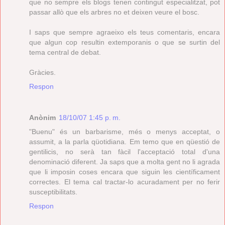
que no sempre els blogs tenen contingut especialitzat, pot
passar allò que els arbres no et deixen veure el bosc.
I saps que sempre agraeixo els teus comentaris, encara
que algun cop resultin extemporanis o que se surtin del
tema central de debat.
Gràcies.
Respon
Anònim
18/10/07 1:45 p. m.
"Buenu" és un barbarisme, més o menys acceptat, o
assumit, a la parla qüotidiana. Em temo que en qüestió de
gentilicis, no serà tan fàcil l'acceptació total d'una
denominació diferent. Ja saps que a molta gent no li agrada
que li imposin coses encara que siguin les científicament
correctes. El tema cal tractar-lo acuradament per no ferir
susceptibilitats.
Respon