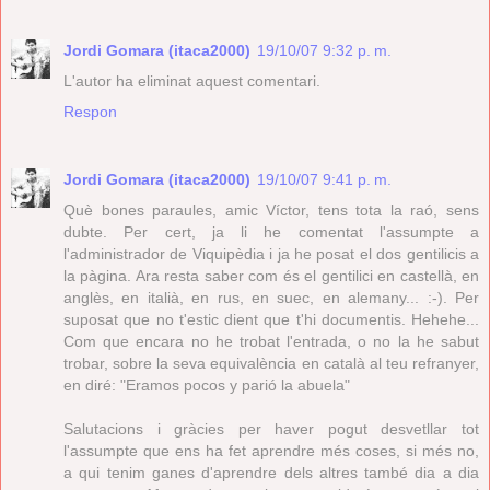
Jordi Gomara (itaca2000)
19/10/07 9:32 p. m.
L'autor ha eliminat aquest comentari.
Respon
Jordi Gomara (itaca2000)
19/10/07 9:41 p. m.
Què bones paraules, amic Víctor, tens tota la raó, sens
dubte. Per cert, ja li he comentat l'assumpte a
l'administrador de Viquipèdia i ja he posat el dos gentilicis a
la pàgina. Ara resta saber com és el gentilici en castellà, en
anglès, en italià, en rus, en suec, en alemany... :-). Per
suposat que no t'estic dient que t'hi documentis. Hehehe...
Com que encara no he trobat l'entrada, o no la he sabut
trobar, sobre la seva equivalència en català al teu refranyer,
en diré: "Eramos pocos y parió la abuela"
Salutacions i gràcies per haver pogut desvetllar tot
l'assumpte que ens ha fet aprendre més coses, si més no,
a qui tenim ganes d'aprendre dels altres també dia a dia