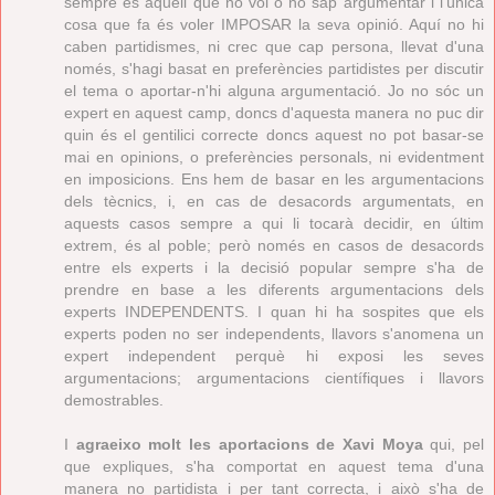
sempre és aquell que no vol o no sap argumentar i l'única
cosa que fa és voler IMPOSAR la seva opinió. Aquí no hi
caben partidismes, ni crec que cap persona, llevat d'una
només, s'hagi basat en preferències partidistes per discutir
el tema o aportar-n'hi alguna argumentació. Jo no sóc un
expert en aquest camp, doncs d'aquesta manera no puc dir
quin és el gentilici correcte doncs aquest no pot basar-se
mai en opinions, o preferències personals, ni evidentment
en imposicions. Ens hem de basar en les argumentacions
dels tècnics, i, en cas de desacords argumentats, en
aquests casos sempre a qui li tocarà decidir, en últim
extrem, és al poble; però només en casos de desacords
entre els experts i la decisió popular sempre s'ha de
prendre en base a les diferents argumentacions dels
experts INDEPENDENTS. I quan hi ha sospites que els
experts poden no ser independents, llavors s'anomena un
expert independent perquè hi exposi les seves
argumentacions; argumentacions científiques i llavors
demostrables.
I
agraeixo molt les aportacions de Xavi Moya
qui, pel
que expliques, s'ha comportat en aquest tema d'una
manera no partidista i per tant correcta, i això s'ha de