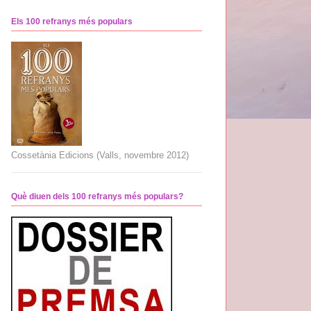
Els 100 refranys més populars
Cossetània Edicions (Valls, novembre 2012)
Què diuen dels 100 refranys més populars?