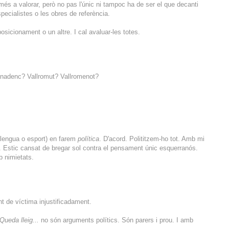
és a valorar, però no pas l'únic ni tampoc ha de ser el que decanti
pecialistes o les obres de referència.
posicionament o un altre. I cal avaluar-les totes.
ranadenc? Vallromut? Vallromenot?
 llengua o esport) en farem
política
. D'acord. Polititzem-ho tot. Amb mi
Estic cansat de bregar sol contra el pensament únic esquerranós.
b nimietats.
t de víctima injustificadament.
Queda lleig...
no són arguments polítics. Són parers i prou. I amb