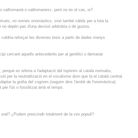
o
vallromanià
o
vallromanesc
, però no és el cas, oi?
rivats, no només onomàstics, sinó també vàlids per a tota la
xò no depèn pas d'una decisió arbitrària o de gustos.
ò caldria reforçar les diverses tesis a partir de dades menys
ipi cercant aquells antecedents per al gentilici o demanar
 perquè es referia a l'adaptació del topònim al català normatiu,
ió per la neutralització en el vocalisme àton que fa el català central.
adaptar la grafia del cognom (seguim dins l'àmbit de l'onomàstica)
t per l'ús o fossilitzat amb el temps.
ó oral? ¿Podem prescindir totalment de la
vox populi
?