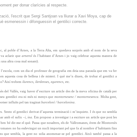
oment per donar clarícies al respecte.
ació, l'escrit que Sergi Santjoan va lliurar a Xavi Moya, cap de
è esmenessin i difonguessin el gentilici correcte.
poc, al poble d’Arnes, a la Terra Alta, em quedava sorprès amb el nom de la seva
 va aclarir que
arnerol
és l’habitant d’Arnes i jo vaig celebrar aquesta manera de
 una altra cosa mal sonant).
a l’escola, com un dia el professor de geografia em deia una paraula que em va fer
enen aquesta cosa de bellesa i de misteri. I què me’n diuen, de trobar el gentilici a
 no? Així trobem
ilurencs, ilerdenses, egarencs
, etc.
s del Vallès, vaig haver d’escriure un article des de la meva oficina de català per
l seu gentilici era ni més ni menys que
montornesenc / montornesenca
. Molta gent,
potser influïts pel tan traginat
barceloní / barcelonina
.
 Sento el gentilici derivat d’aquesta terminació i m’inquieto. I és que no sembla
ar amb el sufix –
i, ina
. Em proposo a investigar i a escriure un article que posi les
ap ben bé dir-me el què. Passa que nosaltres, els de Vallromanes, érem de Montornès
lromanes no ha esdevingut un nucli important pel que fa al nombre d’habitants fins
ns que sembla, la gent no solia anomenar-se pel gentilici. Això també passa a la