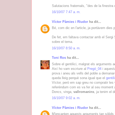
Salutacions fraternals, "des de la finestra
16/10/07 7:47 a. m.
Víctor Pàmies i Riudor
ha dit...
Bé, com dic en l'article, ja portàvem dies p
De fet, em faltava contactar amb el Sergi 
sobre el tema.
16/10/07 8:50 a. m.
Toni Ros
ha dit...
Sobre el gentilici, malgrat els arguments 
Així ho vam escriure al
Pregó_04
i aquesta
prova i aneu als vells del poble a demanar
queda lleig perquè sona igual que el
genti
Víctor, però em sap greu no compratir les 
referèndum com es va fer al seu moment al
Doncs, vinga,
vallromanins
, ja tenim el 
16/10/07 9:02 a. m.
Víctor Pàmies i Riudor
ha dit...
M'encanten aquests arguments tan sòlids i 