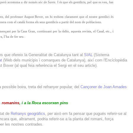
 però acostuma a dir només
sóc de Sants
. I és que els gentilicis, pel que es veu, fan
ans
, del professor August Bover, on hi trobem clarament que el nostre gentilici és
 el català forma els seus gentilicis a partir del nom de poblacions.
mençant per la Casa Gran, continuant per la ràdio, aquesta revista, el Casal, etc., i
a, l’ha de fer seu.
s que ofereix la Generalitat de Catalunya tant al
SIAL
(Sistema
at
(Web dels municipis i comarques de Catalunya), així com l'Enciclopèdia
 Bover (al qual feia referència el Sergi en el seu article).
ossible boira, treta del refranyer popular, del
Cançoner de Joan Amades
,
romanins
, i a la Roca escorxen pins
rtat de
Refranys geogràfics
, per això em fa pensar que pugués referir-se al
Encara que, altrament, podria referir-se a la planta del romaní, força
er les nostres contrades.