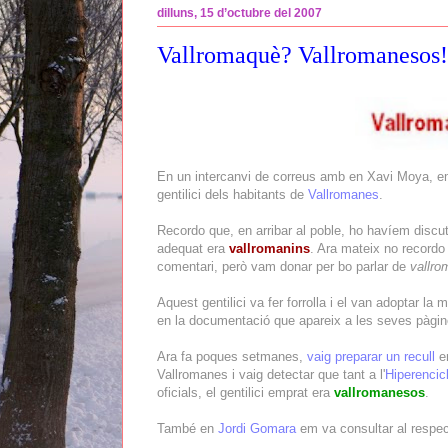
dilluns, 15 d’octubre del 2007
Vallromaquè? Vallromanesos!
En un intercanvi de correus amb en Xavi Moya, em 
gentilici dels habitants de
Vallromanes
.
Recordo que, en arribar al poble, ho havíem discu
adequat era
vallromanins
. Ara mateix no recordo
comentari, però vam donar per bo parlar de
vallro
Aquest gentilici va fer forrolla i el van adoptar la
en la documentació que apareix a les seves pàgi
Ara fa poques setmanes,
vaig preparar un recull
en
Vallromanes i vaig detectar que tant a l'
Hiperencic
oficials, el gentilici emprat era
vallromanesos
.
També en
Jordi Gomara
em va consultar al respec