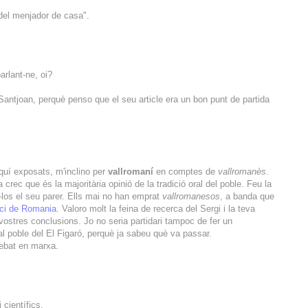
 del menjador de casa".
arlant-ne, oi?
Santjoan, perquè penso que el seu article era un bon punt de partida
aquí exposats, m'inclino per
vallromaní
en comptes de
vallromanès
.
 crec que és la majoritària opinió de la tradició oral del poble. Feu la
-los el seu parer. Ells mai no han emprat
vallromanesos
, a banda que
lici de Romania
. Valoro molt la feina de recerca del Sergi i la teva
vostres conclusions. Jo no seria partidari tampoc de fer un
 poble del El Figaró, perquè ja sabeu què va passar.
debat en marxa.
científics.