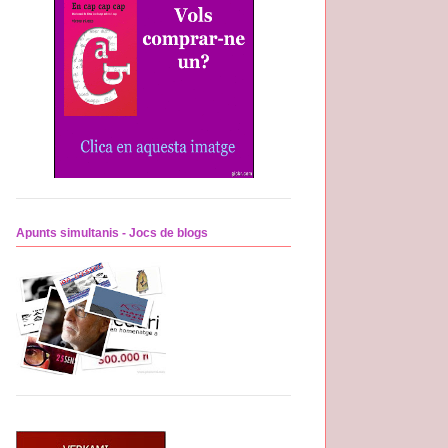
Apunts simultanis - Jocs de blogs