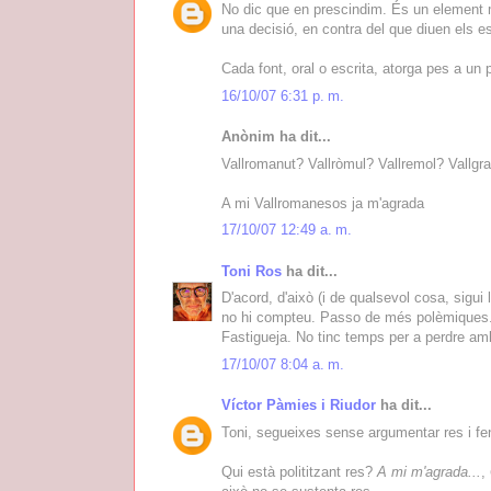
No dic que en prescindim. És un element m
una decisió, en contra del que diuen els es
Cada font, oral o escrita, atorga pes a un 
16/10/07 6:31 p. m.
Anònim ha dit...
Vallromanut? Vallròmul? Vallremol? Vallg
A mi Vallromanesos ja m'agrada
17/10/07 12:49 a. m.
Toni Ros
ha dit...
D'acord, d'això (i de qualsevol cosa, sigui
no hi compteu. Passo de més polèmiques. 
Fastigueja. No tinc temps per a perdre am
17/10/07 8:04 a. m.
Víctor Pàmies i Riudor
ha dit...
Toni, segueixes sense argumentar res i fen
Qui està polititzant res?
A mi m'agrada...
,