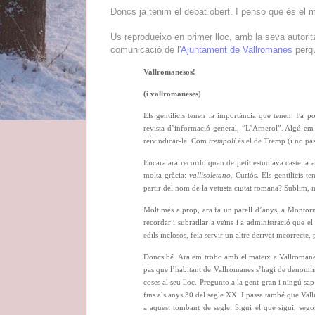
Doncs ja tenim el debat obert. I penso que és el m
Us reprodueixo en primer lloc, amb la seva autoritz
comunicació de l'
Ajuntament de Vallromanes
perqu
Vallromanesos!
(i vallromaneses)
Els gentilicis tenen la importància que tenen. Fa 
revista d’informació general, “L’Arnerol”. Algú em
reivindicar-la. Com
trempolí
és el de Tremp (i no pas
Encara ara recordo quan de petit estudiava castellà 
molta gràcia:
vallisoletano
. Curiós. Els gentilicis t
partir del nom de la vetusta ciutat romana? Sublim,
Molt més a prop, ara fa un parell d’anys, a Montornè
recordar i subratllar a veïns i a administració que e
edils inclosos, feia servir un altre derivat incorrecte, 
Doncs bé. Ara em trobo amb el mateix a Vallromanes.
pas que l’habitant de Vallromanes s’hagi de denomin
coses al seu lloc. Pregunto a la gent gran i ningú s
fins als anys 30 del segle XX. I passa també que Val
a aquest tombant de segle. Sigui el que sigui, sego