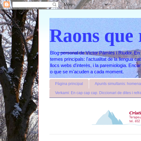
Raons que 
Blog personal de Víctor Pàmies i Riudor. En 
temes principals: l'actualitat de la llengua c
llocs webs d'interès, i la paremiologia. Enc
o que se m'acuden a cada moment.
Pàgina principal
Apunts simultanis: homenat
Verkami: En cap cap cap. Diccionari de dites i refr