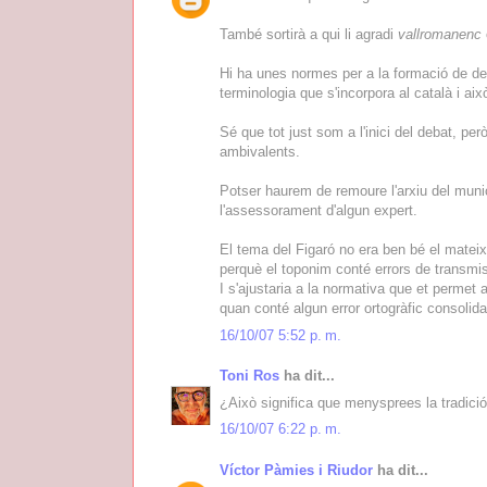
També sortirà a qui li agradi
vallromanenc
Hi ha unes normes per a la formació de de
terminologia que s'incorpora al català i ai
Sé que tot just som a l'inici del debat, per
ambivalents.
Potser haurem de remoure l'arxiu del munic
l'assessorament d'algun expert.
El tema del Figaró no era ben bé el mateix,
perquè el toponim conté errors de transmiss
I s'ajustaria a la normativa que et permet 
quan conté algun error ortogràfic consolida
16/10/07 5:52 p. m.
Toni Ros
ha dit...
¿Això significa que menysprees la tradici
16/10/07 6:22 p. m.
Víctor Pàmies i Riudor
ha dit...