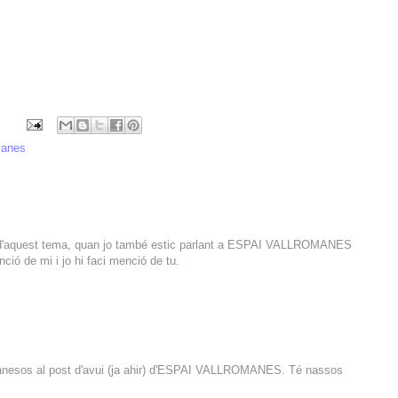
manes
i d'aquest tema, quan jo també estic parlant a ESPAI VALLROMANES
nció de mi i jo hi faci menció de tu.
manesos al post d'avui (ja ahir) d'ESPAI VALLROMANES. Té nassos