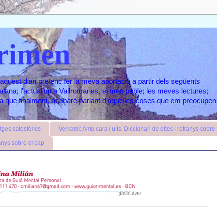
rimen
aquest diari pretenc fer la meva aportació a partir dels següents
atalana; l'actualitat a Vallromanes, el meu poble; les meves lectures;
ara que finalment, acabaré parlant d'aquelles coses que em preocupen
ges catosfèrics
Verkami: Amb cara i ulls. Diccionari de dites i refranys sobre l
anys sobre el cap