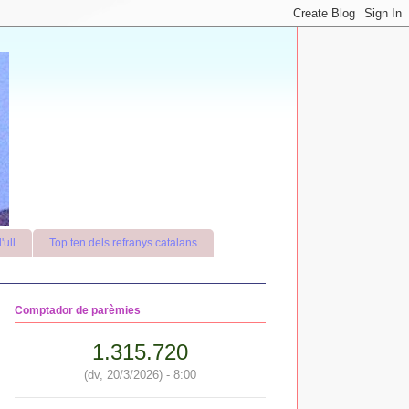
'ull
Top ten dels refranys catalans
Comptador de parèmies
1.315.720
(dv, 20/3/2026) - 8:00