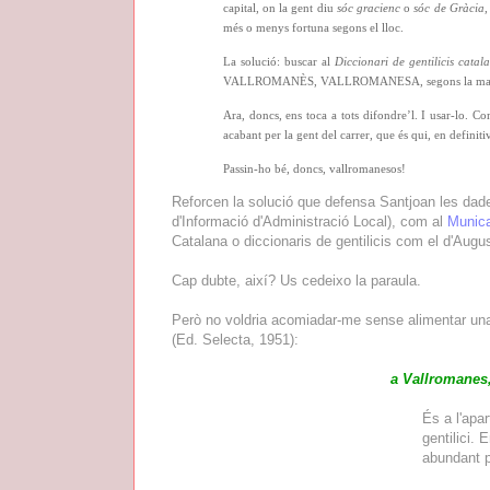
capital, on la gent diu
sóc gracienc
o
sóc de Gràcia
,
més o menys fortuna segons el lloc.
La solució: buscar al
Diccionari de gentilicis catal
VALLROMANÈS, VALLROMANESA, segons la manera com
Ara, doncs, ens toca a tots difondre’l. I usar-lo. Co
acabant per la gent del carrer, que és qui, en definitiv
Passin-ho bé, doncs, vallromanesos!
Reforcen la solució que defensa Santjoan les dade
d'Informació d'Administració Local), com al
Munic
Catalana o diccionaris de gentilicis com el d'August
Cap dubte, així? Us cedeixo la paraula.
Però no voldria acomiadar-me sense alimentar una p
(Ed. Selecta, 1951):
a Vallromanes
És a l'apa
gentilici. 
abundant p