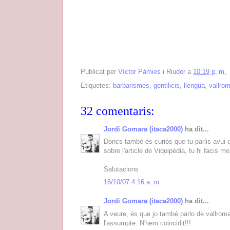
Publicat per
Víctor Pàmies i Riudor
a
10:19 p. m.
Etiquetes:
barbarismes
,
gentilicis
,
llengua
,
vallro
32 comentaris:
Jordi Gomara (itaca2000)
ha dit...
Doncs també és curiós que tu parlis avu
sobre l'article de Viquipèdia, tu hi facis me
Salutacions
16/10/07 4:16 a. m.
Jordi Gomara (itaca2000)
ha dit...
A veure, és que jo també parlo de vallro
l'assumpte. N'hem coincidit!!!