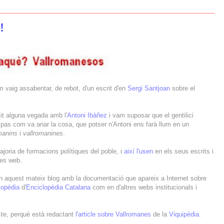
!
vaig assabentar, de rebot, d'un escrit d'en
Sergi Santjoan
sobre el
tit alguna vegada amb l'
Antoni Ibàñez
i vam suposar que el gentilici
 pas com va anar la cosa, que potser n'Antoni ens farà llum en un
manins
i
vallromanines
.
 majoria de formacions polítiques del poble, i
així l'usen
en els seus escrits i
nes web.
 aquest mateix blog amb la documentació que apareix a Internet sobre
lopèdia
d'
Enciclopèdia Catalana
com en d'altres webs institucionals i
te, perquè està redactant
l'article sobre Vallromanes
de la
Viquipèdia
.