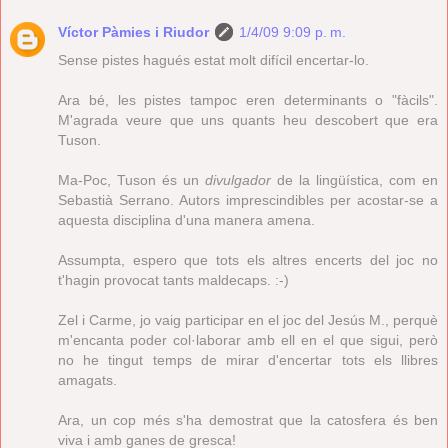
Víctor Pàmies i Riudor
1/4/09 9:09 p. m.
Sense pistes hagués estat molt difícil encertar-lo.
Ara bé, les pistes tampoc eren determinants o "fàcils".
M'agrada veure que uns quants heu descobert que era
Tuson.
Ma-Poc, Tuson és un
divulgador
de la lingüística, com en
Sebastià Serrano. Autors imprescindibles per acostar-se a
aquesta disciplina d'una manera amena.
Assumpta, espero que tots els altres encerts del joc no
t'hagin provocat tants maldecaps. :-)
Zel i Carme, jo vaig participar en el joc del Jesús M., perquè
m'encanta poder col·laborar amb ell en el que sigui, però
no he tingut temps de mirar d'encertar tots els llibres
amagats.
Ara, un cop més s'ha demostrat que la catosfera és ben
viva i amb ganes de gresca!