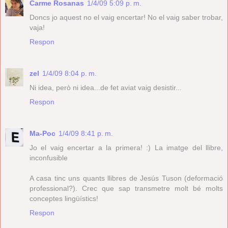
Carme Rosanas
1/4/09 5:09 p. m.
Doncs jo aquest no el vaig encertar! No el vaig saber trobar,
vaja!
Respon
zel
1/4/09 8:04 p. m.
Ni idea, però ni idea...de fet aviat vaig desistir...
Respon
Ma-Poc
1/4/09 8:41 p. m.
Jo el vaig encertar a la primera! :) La imatge del llibre,
inconfusible
A casa tinc uns quants llibres de Jesús Tuson (deformació
professional?). Crec que sap transmetre molt bé molts
conceptes lingüístics!
Respon