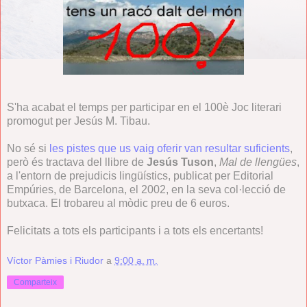
S'ha acabat el temps per participar en el 100è Joc literari
promogut per Jesús M. Tibau.
No sé si
les pistes que us vaig oferir van resultar suficients
,
però és tractava del llibre de
Jesús Tuson
,
Mal de llengües
,
a l'entorn de prejudicis lingüístics, publicat per Editorial
Empúries, de Barcelona, el 2002, en la seva col·lecció de
butxaca. El trobareu al mòdic preu de 6 euros.
Felicitats a tots els participants i a tots els encertants!
Víctor Pàmies i Riudor
a
9:00 a. m.
Comparteix