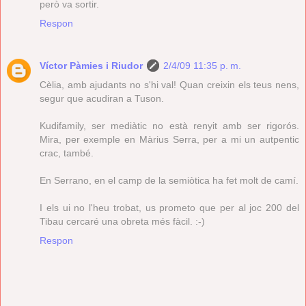
però va sortir.
Respon
Víctor Pàmies i Riudor
2/4/09 11:35 p. m.
Cèlia, amb ajudants no s'hi val! Quan creixin els teus nens,
segur que acudiran a Tuson.
Kudifamily, ser mediàtic no està renyit amb ser rigorós.
Mira, per exemple en Màrius Serra, per a mi un autpentic
crac, també.
En Serrano, en el camp de la semiòtica ha fet molt de camí.
I els ui no l'heu trobat, us prometo que per al joc 200 del
Tibau cercaré una obreta més fàcil. :-)
Respon