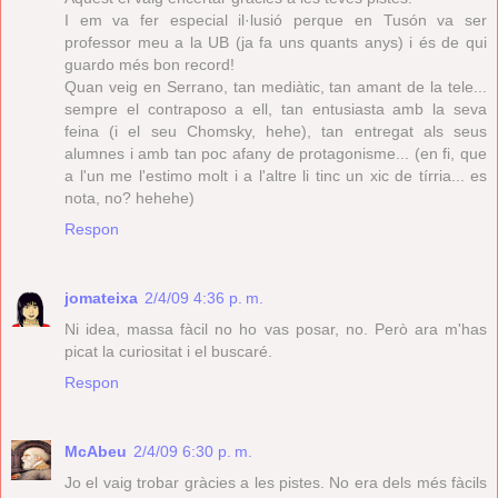
I em va fer especial il·lusió perque en Tusón va ser
professor meu a la UB (ja fa uns quants anys) i és de qui
guardo més bon record!
Quan veig en Serrano, tan mediàtic, tan amant de la tele...
sempre el contraposo a ell, tan entusiasta amb la seva
feina (i el seu Chomsky, hehe), tan entregat als seus
alumnes i amb tan poc afany de protagonisme... (en fi, que
a l'un me l'estimo molt i a l'altre li tinc un xic de tírria... es
nota, no? hehehe)
Respon
jomateixa
2/4/09 4:36 p. m.
Ni idea, massa fàcil no ho vas posar, no. Però ara m'has
picat la curiositat i el buscaré.
Respon
McAbeu
2/4/09 6:30 p. m.
Jo el vaig trobar gràcies a les pistes. No era dels més fàcils