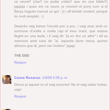
va veure!! (clar!! no podia cridar!! que és una biblio!!)
jajajaja i quan em va veure, jo movent el puny com si el
Barça hagués marcat un gol :-)) i ell també content, perquè
és molt simpàtic :-)
Després vaig baixar l'escala poc a poc, i vaig anar amb un
somriure d'orella a orella cap el meu marit, que estava
llegint en una taula, i li vaig dir
"ja en tinc un altre"
i ell va
somriure amb cara de
"ai, aquesta dona meva, quines
aficions que té, però me l'estimo"
jajaja
THE END
Respon
Carme Rosanas
1/4/09 5:09 p. m.
Doncs jo aquest no el vaig encertar! No el vaig saber trobar,
vaja!
Respon