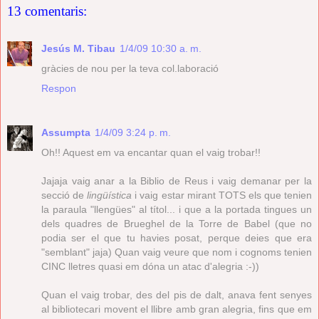
13 comentaris:
Jesús M. Tibau
1/4/09 10:30 a. m.
gràcies de nou per la teva col.laboració
Respon
Assumpta
1/4/09 3:24 p. m.
Oh!! Aquest em va encantar quan el vaig trobar!!
Jajaja vaig anar a la Biblio de Reus i vaig demanar per la
secció de
lingüística
i vaig estar mirant TOTS els que tenien
la paraula "llengües" al títol... i que a la portada tingues un
dels quadres de Brueghel de la Torre de Babel (que no
podia ser el que tu havies posat, perque deies que era
"semblant" jaja) Quan vaig veure que nom i cognoms tenien
CINC lletres quasi em dóna un atac d'alegria :-))
Quan el vaig trobar, des del pis de dalt, anava fent senyes
al bibliotecari movent el llibre amb gran alegria, fins que em