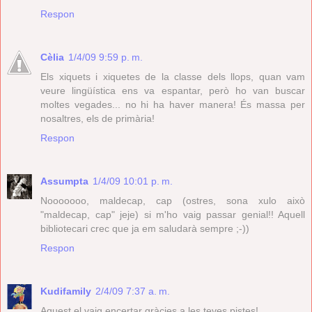
Respon
Cèlia
1/4/09 9:59 p. m.
Els xiquets i xiquetes de la classe dels llops, quan vam
veure lingüística ens va espantar, però ho van buscar
moltes vegades... no hi ha haver manera! És massa per
nosaltres, els de primària!
Respon
Assumpta
1/4/09 10:01 p. m.
Nooooooo, maldecap, cap (ostres, sona xulo això
"maldecap, cap" jeje) si m'ho vaig passar genial!! Aquell
bibliotecari crec que ja em saludarà sempre ;-))
Respon
Kudifamily
2/4/09 7:37 a. m.
Aquest el vaig encertar gràcies a les teves pistes!