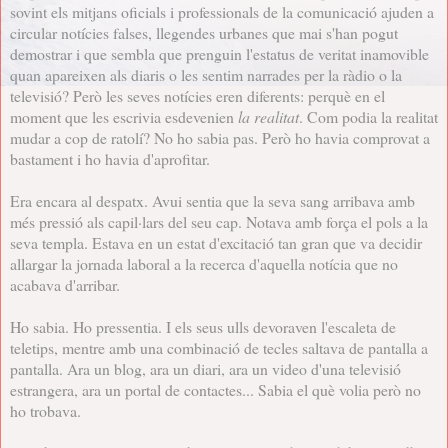
sovint els mitjans oficials i professionals de la comunicació ajuden a
circular notícies falses, llegendes urbanes que mai s'han pogut
demostrar i que sembla que prenguin l'estatus de veritat inamovible
quan apareixen als diaris o les sentim narrades per la ràdio o la
televisió? Però les seves notícies eren diferents: perquè en el
moment que les escrivia esdevenien
la realitat
. Com podia la realitat
mudar a cop de ratolí? No ho sabia pas. Però ho havia comprovat a
bastament i ho havia d'aprofitar.
Era encara al despatx. Avui sentia que la seva sang arribava amb
més pressió als capil·lars del seu cap. Notava amb força el pols a la
seva templa. Estava en un estat d'excitació tan gran que va decidir
allargar la jornada laboral a la recerca d'aquella notícia que no
acabava d'arribar.
Ho sabia. Ho pressentia. I els seus ulls devoraven l'escaleta de
teletips, mentre amb una combinació de tecles saltava de pantalla a
pantalla. Ara un blog, ara un diari, ara un video d'una televisió
estrangera, ara un portal de contactes... Sabia el què volia però no
ho trobava.