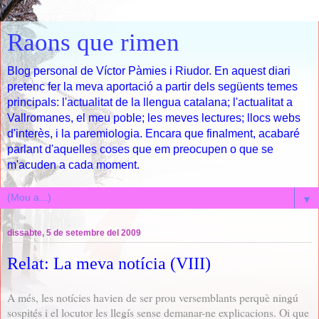
Raons que rimen
Blog personal de Víctor Pàmies i Riudor. En aquest diari
pretenc fer la meva aportació a partir dels següents temes
principals: l'actualitat de la llengua catalana; l'actualitat a
Vallromanes, el meu poble; les meves lectures; llocs webs
d'interès, i la paremiologia. Encara que finalment, acabaré
parlant d'aquelles coses que em preocupen o que se
m'acuden a cada moment.
▼
dissabte, 5 de setembre del 2009
Relat: La meva notícia (VIII)
A més, les notícies havien de ser prou versemblants perquè ningú
sospités i el locutor les llegís sense demanar-ne explicacions. Oi que