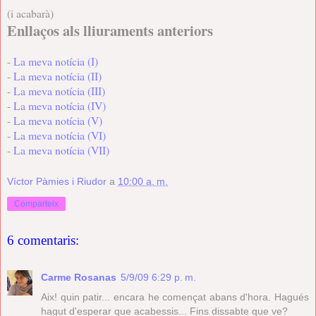
(i acabarà)
Enllaços als lliuraments anteriors
-
La meva notícia (I)
-
La
meva notícia (II)
-
La meva notícia (III)
-
La meva notícia (IV)
-
La meva notícia (V)
-
La meva notícia (VI)
-
La meva notícia (VII)
Víctor Pàmies i Riudor
a
10:00 a. m.
Comparteix
6 comentaris:
Carme Rosanas
5/9/09 6:29 p. m.
Aix! quin patir... encara he començat abans d'hora. Hagués
hagut d'esperar que acabessis... Fins dissabte que ve?