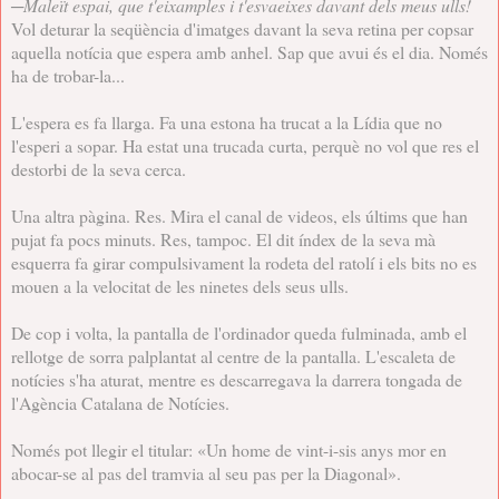
─
Maleït espai, que t'eixamples i t'esvaeixes davant dels meus ulls!
Vol deturar la seqüència d'imatges davant la seva retina per copsar
aquella notícia que espera amb anhel. Sap que avui és el dia. Només
ha de trobar-la...
L'espera es fa llarga. Fa una estona ha trucat a la Lídia que no
l'esperi a sopar. Ha estat una trucada curta, perquè no vol que res el
destorbi de la seva cerca.
Una altra pàgina. Res. Mira el canal de videos, els últims que han
pujat fa pocs minuts. Res, tampoc. El dit índex de la seva mà
esquerra fa girar compulsivament la rodeta del ratolí i els bits no es
mouen a la velocitat de les ninetes dels seus ulls.
De cop i volta, la pantalla de l'ordinador queda fulminada, amb el
rellotge de sorra palplantat al centre de la pantalla. L'escaleta de
notícies s'ha aturat, mentre es descarregava la darrera tongada de
l'Agència Catalana de Notícies.
Només pot llegir el titular: «Un home de vint-i-sis anys mor en
abocar-se al pas del tramvia al seu pas per la Diagonal».