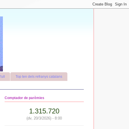
'ull
Top ten dels refranys catalans
Comptador de parèmies
1.315.720
(dv, 20/3/2026) - 8:00