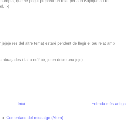
sumpta, que he pogut preparar un relat per a la Bajoqueta i tot.
d. :-)
r jejeje res del altre tema) estaré pendent de llegir el teu relat amb
 abraçades i tal o no? bé, jo en deixo una jeje)
Inici
Entrada més antiga
s a:
Comentaris del missatge (Atom)