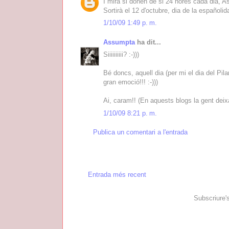
I mira si donen de si 24 hores cada dia, As
Sortirà el 12 d'octubre, dia de la españolida
1/10/09 1:49 p. m.
Assumpta
ha dit...
Siiiiiiiiii? :-)))
Bé doncs, aquell dia (per mi el dia del Pila
gran emoció!!! :-)))
Ai, caram!! (En aquests blogs la gent deixa
1/10/09 8:21 p. m.
Publica un comentari a l'entrada
Entrada més recent
Subscriure'