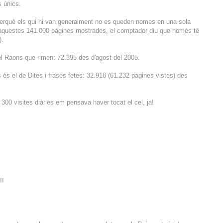
s únics.
erquè els qui hi van generalment no es queden nomes en una sola
'aquestes 141.000 pàgines mostrades, el comptador diu que només té
).
l Raons que rimen: 72.395 des d'agost del 2005.
 és el de Dites i frases fetes: 32.918 (61.232 pàgines vistes) des
 300 visites diàries em pensava haver tocat el cel, ja!
!!