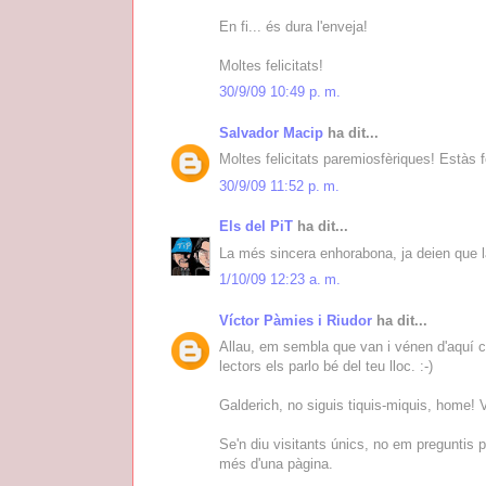
En fi... és dura l'enveja!
Moltes felicitats!
30/9/09 10:49 p. m.
Salvador Macip
ha dit...
Moltes felicitats paremiosfèriques! Estàs fe
30/9/09 11:52 p. m.
Els del PiT
ha dit...
La més sincera enhorabona, ja deien que la
1/10/09 12:23 a. m.
Víctor Pàmies i Riudor
ha dit...
Allau, em sembla que van i vénen d'aquí cap
lectors els parlo bé del teu lloc. :-)
Galderich, no siguis tiquis-miquis, home! V
Se'n diu visitants únics, no em preguntis 
més d'una pàgina.