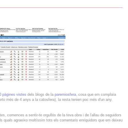
0 pàgines vistes
dels blogs de la
paremiosfera
, cosa que em complaïa
orto més de 4 anys a la catosfera), la resta tenien poc més d'un any.
s, comences a sentir-te orgullós de la teva obra i de l'allau de seguidors
ls quals agraeixo moltíssim tots els comentaris enriquidors que em deixeu