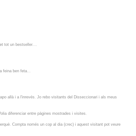
t tot un bestseller....
 feina ben feta...
o allà i a l'inrevés. Jo rebo visitants del Disseccionari i als meus
olia diferenciar entre pàgines mostrades i visites.
perquè. Compta només un cop al dia (crec) i aquest visitant pot veure