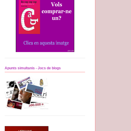
Apunts simultanis - Jocs de blogs