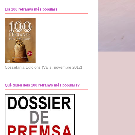
Els 100 refranys més populars
Cossetània Edicions (Valls, novembre 2012)
Què diuen dels 100 refranys més populars?