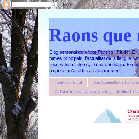
Raons que 
Blog personal de Víctor Pàmies i Riudor. En 
temes principals: l'actualitat de la llengua c
llocs webs d'interès, i la paremiologia. Enc
o que se m'acuden a cada moment.
Pàgina principal
Apunts simultanis: homenat
Verkami: En cap cap cap. Diccionari de dites i refr