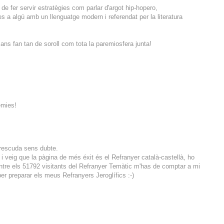
de fer servir estratègies com parlar d'argot hip-hopero,
 a algú amb un llenguatge modern i referendat per la literatura
ans fan tan de soroll com tota la paremiosfera junta!
èmies!
merescuda sens dubte.
i veig que la pàgina de més éxit és el Refranyer català-castellà, ho
entre els 51792 visitants del Refranyer Temàtic m'has de comptar a mi
er preparar els meus Refranyers Jeroglífics :-)