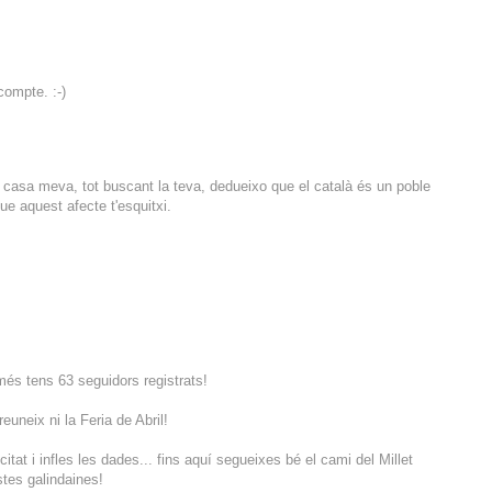
ompte. :-)
r casa meva, tot buscant la teva, dedueixo que el català és un poble
ue aquest afecte t'esquitxi.
és tens 63 seguidors registrats!
euneix ni la Feria de Abril!
itat i infles les dades... fins aquí segueixes bé el cami del Millet
tes galindaines!