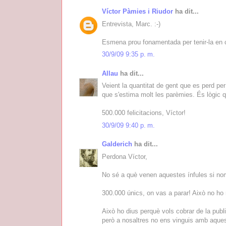
Víctor Pàmies i Riudor
ha dit...
Entrevista, Marc. :-)
Esmena prou fonamentada per tenir-la en c
30/9/09 9:35 p. m.
Allau
ha dit...
Veient la quantitat de gent que es perd pe
que s'estima molt les parèmies. És lògic q
500.000 felicitacions, Víctor!
30/9/09 9:40 p. m.
Galderich
ha dit...
Perdona Víctor,
No sé a què venen aquestes ínfules si nom
300.000 únics, on vas a parar! Això no ho r
Això ho dius perquè vols cobrar de la public
però a nosaltres no ens vinguis amb aques