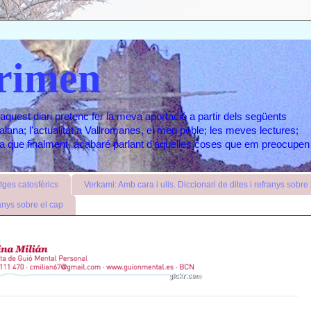
rimen
aquest diari pretenc fer la meva aportació a partir dels següents
atalana; l'actualitat a Vallromanes, el meu poble; les meves lectures;
ara que finalment, acabaré parlant d'aquelles coses que em preocupen
ges catosfèrics
Verkami: Amb cara i ulls. Diccionari de dites i refranys sobre l
anys sobre el cap