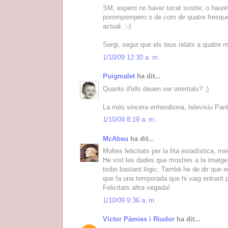
SM, espero no haver tocat sostre, o hauré 
porompompero o de com dir quatre fresques
actual. :-)
Sergi, segur que els teus relats a quatre m
1/10/09 12:30 a. m.
Puigmalet
ha dit...
Quants d'ells deuen ser orientals? ;)
La més sincera enhorabona, televisiu Par
1/10/09 8:19 a. m.
McAbeu
ha dit...
Moltes felicitats per la fita estadística, 
He vist les dades que mostres a la imatge 
trobo bastant lògic. També he de dir que 
que fa una temporada que hi vaig entrant p
Felicitats altra vegada!
1/10/09 9:36 a. m.
Víctor Pàmies i Riudor
ha dit...