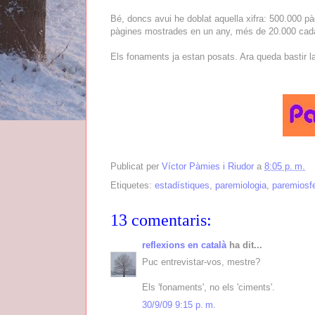
Bé, doncs avui he doblat aquella xifra: 500.000 pàg
pàgines mostrades en un any, més de 20.000 cada
Els fonaments ja estan posats. Ara queda bastir la 
Publicat per
Víctor Pàmies i Riudor
a
8:05 p. m.
Etiquetes:
estadístiques
,
paremiologia
,
paremiosf
13 comentaris:
reflexions en català
ha dit...
Puc entrevistar-vos, mestre?
Els 'fonaments', no els 'ciments'.
30/9/09 9:15 p. m.