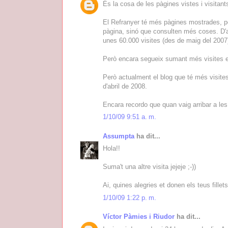
És la cosa de les pàgines vistes i visitant
El Refranyer té més pàgines mostrades, p
pàgina, sinó que consulten més coses. D
unes 60.000 visites (des de maig del 2007
Però encara segueix sumant més visites e
Però actualment el blog que té més visites
d'abril de 2008.
Encara recordo que quan vaig arribar a les
1/10/09 9:51 a. m.
Assumpta
ha dit...
Hola!!
Suma't una altre visita jejeje ;-))
Ai, quines alegries et donen els teus fillets
1/10/09 1:22 p. m.
Víctor Pàmies i Riudor
ha dit...