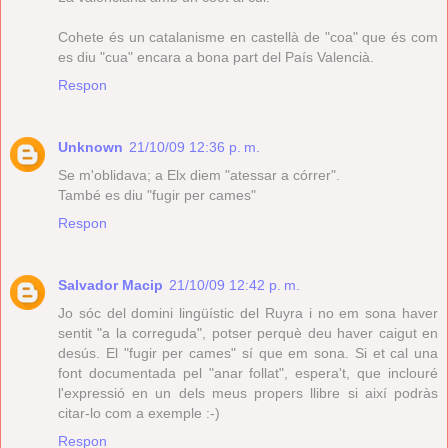
Cohete és un catalanisme en castellà de "coa" que és com
es diu "cua" encara a bona part del País Valencià.
Respon
Unknown
21/10/09 12:36 p. m.
Se m'oblidava; a Elx diem "atessar a córrer".
També es diu "fugir per cames"
Respon
Salvador Macip
21/10/09 12:42 p. m.
Jo sóc del domini lingüístic del Ruyra i no em sona haver
sentit "a la correguda", potser perquè deu haver caigut en
desús. El "fugir per cames" sí que em sona. Si et cal una
font documentada pel "anar follat", espera't, que inclouré
l'expressió en un dels meus propers llibre si així podràs
citar-lo com a exemple :-)
Respon