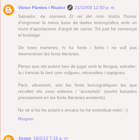
Víctor Pàmies i Riudor
21/10/09 12:50 p. m.
Salvador, de moment
El rei del món
tindrà l'honor
d'engrossir la meva base de dades lexicogràfica amb un
munt d'aportacions d'argot de carrer. Tot just he començat
el buidatge.
De totes maneres, hi ha fonts i fonts i no vull pas
desmerèixer les fonts literàries.
Penso que els autors heu de jugar amb la llengua, estrafer-
la i trencar-la tant com vulgueu, necessiteu i sapigueu.
Però, altrament, són les fonts lexicogràfiques les que
recullen els usos estesos i "acceptats" (sovint basades
precisament en les fonts literàries existents).
No sé si ho he aclarit o encara ho he embolicat més! :-)
Respon
Josep
18/2/13 7:16 p. m.