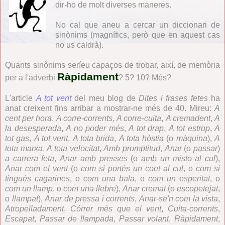
dir-ho de molt diverses maneres.
No cal que aneu a cercar un diccionari de
sinònims (magnífics, però que en aquest cas
no us caldrà).
Quants sinònims seríeu capaços de trobar, així, de memòria
Ràpidament
per a l'adverbi
? 5? 10? Més?
L'article
A tot vent
del meu blog de
Dites i frases fetes
ha
anat creixent fins arribar a mostrar-ne més de 40. Mireu:
A
cent per hora
,
A corre-corrents
,
A corre-cuita
,
A cremadent
,
A
la desesperada
,
A no poder més
,
A tot drap
,
A tot estrop
,
A
tot gas
,
A tot vent
,
A tota brida
,
A tota hòstia
(o
màquina
),
A
tota marxa
,
A tota velocitat
,
Amb promptitud
,
Anar
(o
passar
)
a carrera feta
,
Anar amb presses
(o
amb un misto al cul
),
Anar com el vent
(o
com si portés un coet al cul
, o
com si
tingués cagarines
, o
com una bala
, o
com un esperitat
, o
com un llamp
, o
com una llebre
),
Anar cremat
(o
escopetejat
,
o
llampat
),
Anar de pressa i corrents
,
Anar-se'n com la vista
,
Atropelladament
,
Córrer més que el vent
,
Cuita-corrents
,
Escapat
,
Passar de llampada
,
Passar volant
,
Ràpidament
,