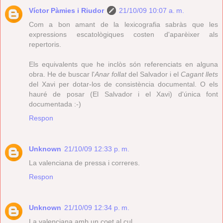
Víctor Pàmies i Riudor
21/10/09 10:07 a. m.
Com a bon amant de la lexicografia sabràs que les
expressions escatològiques costen d'aparèixer als
repertoris.
Els equivalents que he inclòs són referenciats en alguna
obra. He de buscar l'
Anar follat
del Salvador i el
Cagant llets
del Xavi per dotar-los de consistència documental. O els
hauré de posar (El Salvador i el Xavi) d'única font
documentada :-)
Respon
Unknown
21/10/09 12:33 p. m.
La valenciana de pressa i correres.
Respon
Unknown
21/10/09 12:34 p. m.
La valenciana amb un coet al cul.