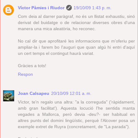
Víctor Pàmies i Riudor
19/10/09 1:43 p. m.
Com deia al darrer paràgraf, no és un llistat exhaustiu, sinó
derivat del buidatge o de relacionar diverses obres d'una
manera una mica aleatòria, ho reconec.
No cal dir que aprofitaré les informacions que m'oferiu per
ampliar-la i farem bo l'auguri que quan algú hi entri d'aquí
un cert temps el contingut haurà variat.
Gràcies a tots!
Respon
Joan Calsapeu
20/10/09 12:01 a. m.
Víctor, te'n regalo una altra: "a la correguda" ('ràpidament,
amb gran facilitat'). Aquesta locució l'he sentida manta
vegades a Mallorca, però devia -deu?- ser habitual en
altres punts del domini lingüístic, perquè l'Alcover posa un
exemple extret de Ruyra (concretament, de "La parada").