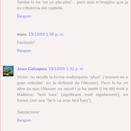
També hi ha "en un plis-plas"... però això m'imagino que ja
és influència del castellà .
Respon
marc
19/10/09 1:06 p. m.
Fantàstic!
Respon
Joan Calsapeu
19/10/09 1:31 p. m.
Víctor, no reculls la forma mallorquina "afuat" ('movent-se a
gran velocitat', en la definició de l'Alcover). Però hi ha un
altre ús que l'Alcover no recull i jo he sentit (i he dit) molt a
Mallorca: "fent fues" (significant 'molt ràpidament'), en
frases com ara "Se'n va anar fent fues").
Salutacions!
Respon