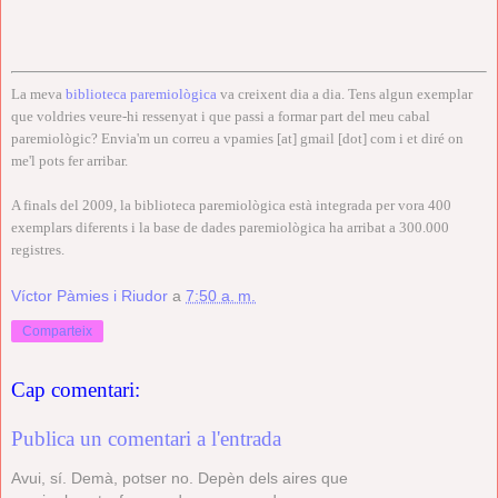
La meva
biblioteca paremiològica
va creixent dia a dia. Tens algun exemplar
que voldries veure-hi ressenyat i que passi a formar part del meu cabal
paremiològic? Envia'm un correu a vpamies [at] gmail [dot] com i et diré on
me'l pots fer arribar.
A finals del 2009, la biblioteca paremiològica està integrada per vora 400
exemplars diferents i la base de dades paremiològica ha arribat a 300.000
registres.
Víctor Pàmies i Riudor
a
7:50 a. m.
Comparteix
Cap comentari:
Publica un comentari a l'entrada
Avui, sí. Demà, potser no. Depèn dels aires que