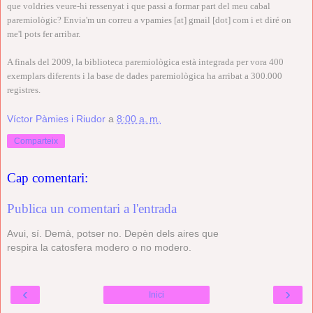
que voldries veure-hi ressenyat i que passi a formar part del meu cabal
paremiològic? Envia'm un correu a vpamies [at] gmail [dot] com i et diré on
me'l pots fer arribar.
A finals del 2009, la biblioteca paremiològica està integrada per vora 400
exemplars diferents i la base de dades paremiològica ha arribat a 300.000
registres.
Víctor Pàmies i Riudor
a
8:00 a. m.
Comparteix
Cap comentari:
Publica un comentari a l'entrada
Avui, sí. Demà, potser no. Depèn dels aires que
respira la catosfera modero o no modero.
‹
›
Inici