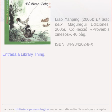
Liao Yanping (2005):
El drac
peix
. Maguregui Ediciones,
2005i. Col·lecció «Proverbis
xinesos». 40 pàg.
ISBN: 84-934202-8-X
Entrada a Library Thing
.
La meva
biblioteca paremiològica
va creixent dia a dia. Tens algun exemplar