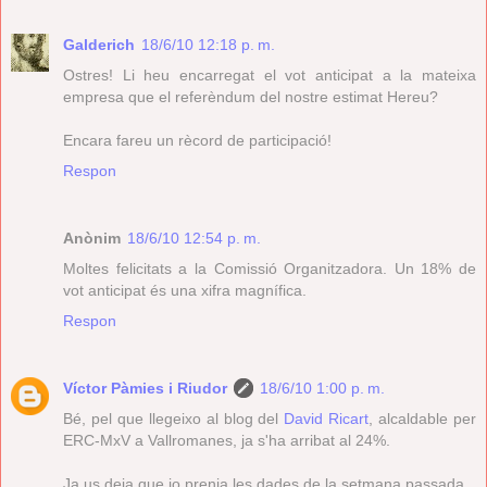
Galderich
18/6/10 12:18 p. m.
Ostres! Li heu encarregat el vot anticipat a la mateixa
empresa que el referèndum del nostre estimat Hereu?
Encara fareu un rècord de participació!
Respon
Anònim
18/6/10 12:54 p. m.
Moltes felicitats a la Comissió Organitzadora. Un 18% de
vot anticipat és una xifra magnífica.
Respon
Víctor Pàmies i Riudor
18/6/10 1:00 p. m.
Bé, pel que llegeixo al blog del
David Ricart
, alcaldable per
ERC-MxV a Vallromanes, ja s'ha arribat al 24%.
Ja us deia que jo prenia les dades de la setmana passada.