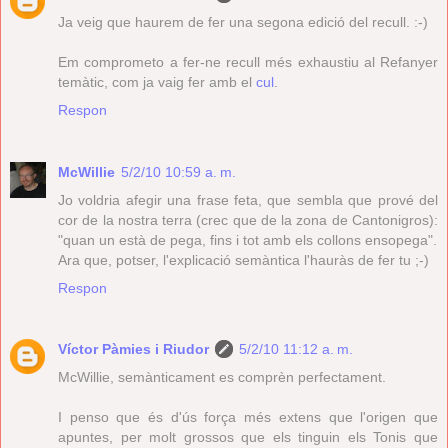
Ja veig que haurem de fer una segona edició del recull. :-)
Em comprometo a fer-ne recull més exhaustiu al Refanyer
temàtic, com ja vaig fer amb el
cul
.
Respon
McWillie
5/2/10 10:59 a. m.
Jo voldria afegir una frase feta, que sembla que prové del
cor de la nostra terra (crec que de la zona de Cantonigros):
"quan un està de pega, fins i tot amb els collons ensopega".
Ara que, potser, l'explicació semàntica l'hauràs de fer tu ;-)
Respon
Víctor Pàmies i Riudor
5/2/10 11:12 a. m.
McWillie, semànticament es comprèn perfectament.
I penso que és d'ús força més extens que l'origen que
apuntes, per molt grossos que els tinguin els Tonis que