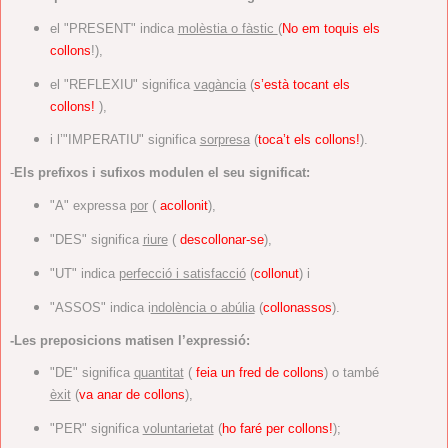
el "PRESENT" indica
molèstia o fàstic
(
No em toquis els
collons
!),
el "REFLEXIU" significa
vagància
(
s’està tocant els
collons!
),
i l’"IMPERATIU" significa
sorpresa
(
toca’t els collons!
).
-
Els prefixos i sufixos modulen el seu significat:
"A" expressa
por
(
acollonit
),
"DES" significa
riure
(
descollonar-se
),
"UT" indica
perfecció i satisfacció
(
collonut
) i
"ASSOS" indica i
ndolència o abúlia
(
collonassos
).
-Les preposicions matisen l’expressió:
"DE" significa
quantitat
(
feia un fred de collons
) o també
èxit
(
va
anar de collons
),
"PER" significa
voluntarietat
(
ho faré per collons!
);