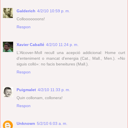
Galderich
4/2/10 10:59 p. m.
Collooooooons!
Respon
Xavier Caballé
4/2/10 11:24 p. m.
L'Alcover-Moll recull una acepció addicional: Home curt
d'enteniment o mancat d'energia (Cat., Mall., Men.). «No
siguis colló»: no facis beneitures (Mall.).
Respon
Puigmalet
4/2/10 11:33 p. m.
Quin collonam, collonera!
Respon
Unknown
5/2/10 6:03 a. m.