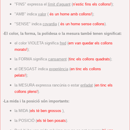
"FINS" expressa el
límit d’aguant
(
n’estic fins els collons!
);
"AMB" indica
valor
(
és un home amb collons!
);
"SENSE" indica
covardia
(
és un home sense collons
).
-El color, la forma, la polidesa o la mesura també tenen significat:
el color VIOLETA significa
fred
(
em van quedar els collons
morats!
);
la FORMA significa
cansament
(
tinc els collons quadrats
);
el DESGAST indica
experiència
(
en tinc els collons
pelats!
);
la MESURA expressa rancúnia o estar
enfadat
(
en tinc els
collons
plens!
).
-La mida i la posició són importants:
la MIDA (
els té ben grossos
),
la POSICIÓ (
els té ben posats
).