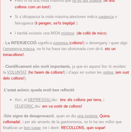
Però hi ha una mida màxima que
no es pot superar
(
té uns
collons com
un toro!
).
Si s’ultrapassa la mida màxima,aleshores indica
vagància
o
feixuguesa
(
li pengen, se’ls trepitja!
).
I també existeix una MIDA
mínima
: (
de colló de mico
).
-
La INTERJECCIÓ
significa
sorpresa
(
collons!
) o desengany
i quan algú
t’emprenya massa
, no hi ha frase tan afortunada com dir-li:
ets un
torracollons!.
-
Científicament són molt importants,
ja que en aquest lloc hi
resideix
la
VOLUNTAT
(
ho farem de collons!
)
i d’aquí en surten les
ordres
(
em surt
dels collons!
).
-
L’estat anímic queda molt ben reflectit
:
Així, el
DEPRESSIU
diu:
tinc els collons per terra,
i
l’EUFÒRIC
diu:
em va sortir de collons!
-Són signe de desaprovació
, quan un diu
una tonteria:
Quina
collonada!
,
i per als amants de la gastronomia, no hi ha res millor que
finalitzar un
bon sopar
, tot i dient:
RECOLLONS, quin sopar!