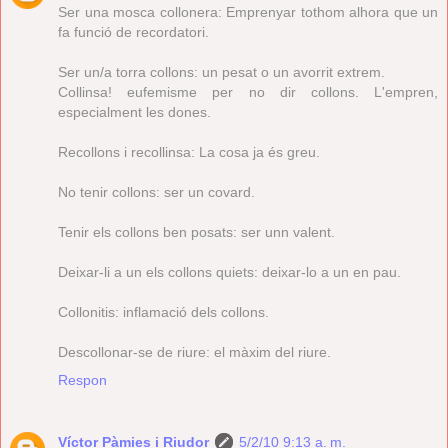
Ser una mosca collonera: Emprenyar tothom alhora que un
fa funció de recordatori.
Ser un/a torra collons: un pesat o un avorrit extrem.
Collinsa! eufemisme per no dir collons. L'empren,
especialment les dones.
Recollons i recollinsa: La cosa ja és greu.
No tenir collons: ser un covard.
Tenir els collons ben posats: ser unn valent.
Deixar-li a un els collons quiets: deixar-lo a un en pau.
Collonitis: inflamació dels collons.
Descollonar-se de riure: el màxim del riure.
Respon
Víctor Pàmies i Riudor
5/2/10 9:13 a. m.