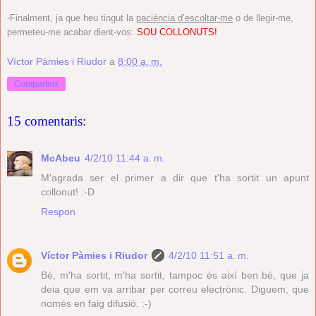
-Finalment, ja que heu tingut la
paciència d’escoltar-me
o de llegir-me,
permeteu-me acabar dient-vos:
SOU COLLONUTS!
Víctor Pàmies i Riudor
a
8:00 a. m.
Comparteix
15 comentaris:
McAbeu
4/2/10 11:44 a. m.
M'agrada ser el primer a dir que t'ha sortit un apunt
collonut! :-D
Respon
Víctor Pàmies i Riudor
4/2/10 11:51 a. m.
Bé, m'ha sortit, m'ha sortit, tampoc és així ben bé, que ja
deia que em va arribar per correu electrònic. Diguem, que
només en faig difusió. :-)