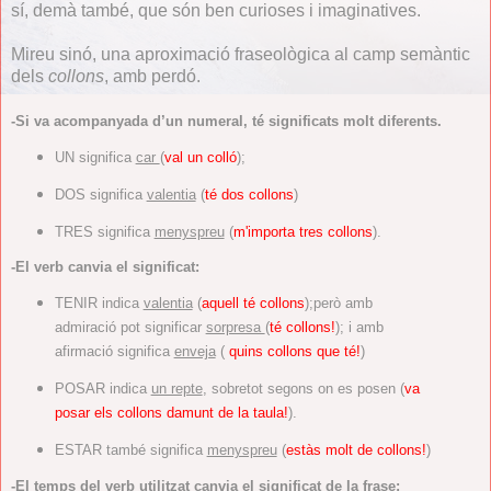
sí, demà també, que són ben curioses i imaginatives.
Mireu sinó, una aproximació fraseològica al camp semàntic
dels
collons
, amb perdó.
-Si va acompanyada d’un numeral, té significats molt diferents.
UN significa
car
(
val un colló
);
DOS significa
valentia
(
té dos collons
)
TRES significa
menyspreu
(
m'importa tres collons
).
-El verb canvia el significat:
TENIR indica
valentia
(
aquell té collons
);però amb
admiració pot significar
sorpresa
(
té collons!
); i amb
afirmació significa
enveja
(
quins collons que té!
)
POSAR indica
un repte
, sobretot segons on es posen (
va
posar els
collons damunt de la taula!
).
ESTAR també significa
menyspreu
(
estàs molt de collons!
)
-El temps del verb utilitzat canvia el significat de la frase: