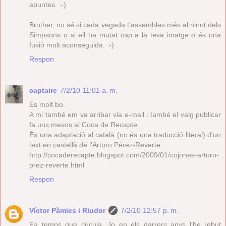
apuntes. :-)
Brother, no sé si cada vegada t'assembles més al ninot dels
Simpsons o si ell ha mutat cap a la teva imatge o és una
fusió molt aconseguida. :-)
Respon
captaire
7/2/10 11:01 a. m.
És molt bo.
A mi també em va arribar via e-mail i també el vaig publicar
fa uns mesos al Coca de Recapte.
És una adaptació al català (no és una traducció literal) d'un
text en castellà de l'Arturo Pérez-Reverte:
http://cocaderecapte.blogspot.com/2009/01/cojones-arturo-
prez-reverte.html
Respon
Víctor Pàmies i Riudor
7/2/10 12:57 p. m.
Fa temps que circula. Jo en els darrers anys l'he rebut