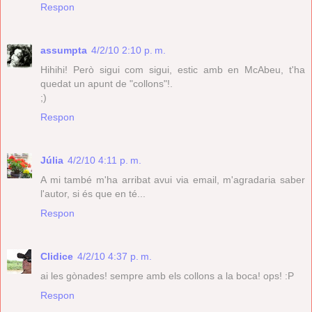
Respon
assumpta
4/2/10 2:10 p. m.
Hihihi! Però sigui com sigui, estic amb en McAbeu, t'ha
quedat un apunt de "collons"!.
;)
Respon
Júlia
4/2/10 4:11 p. m.
A mi també m'ha arribat avui via email, m'agradaria saber
l'autor, si és que en té...
Respon
Clidice
4/2/10 4:37 p. m.
ai les gònades! sempre amb els collons a la boca! ops! :P
Respon