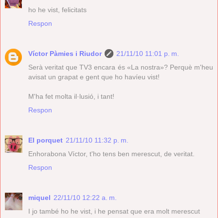
ho he vist, felicitats
Respon
Víctor Pàmies i Riudor
21/11/10 11:01 p. m.
Serà veritat que TV3 encara és «La nostra»? Perquè m'heu
avisat un grapat e gent que ho havíeu vist!
M'ha fet molta il·lusió, i tant!
Respon
El porquet
21/11/10 11:32 p. m.
Enhorabona Víctor, t'ho tens ben merescut, de veritat.
Respon
miquel
22/11/10 12:22 a. m.
I jo també ho he vist, i he pensat que era molt merescut