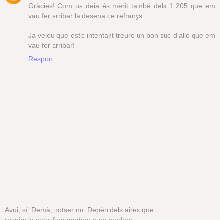
Gràcies! Com us deia és mèrit també dels 1.205 que em
vau fer arribar la desena de refranys.
Ja veieu que estic intentant treure un bon suc d'allò que em
vau fer arribar!
Respon
Avui, sí. Demà, potser no. Depèn dels aires que
respira la catosfera modero o no modero.