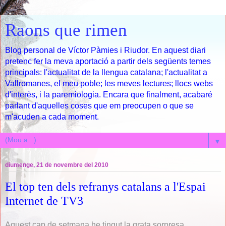
Raons que rimen
Blog personal de Víctor Pàmies i Riudor. En aquest diari
pretenc fer la meva aportació a partir dels següents temes
principals: l'actualitat de la llengua catalana; l'actualitat a
Vallromanes, el meu poble; les meves lectures; llocs webs
d'interès, i la paremiologia. Encara que finalment, acabaré
parlant d'aquelles coses que em preocupen o que se
m'acuden a cada moment.
▼
diumenge, 21 de novembre del 2010
El top ten dels refranys catalans a l'Espai
Internet de TV3
Aquest cap de setmana he tingut la grata sorpresa