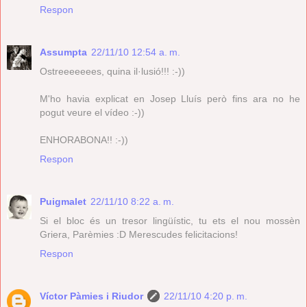
Respon
Assumpta
22/11/10 12:54 a. m.
Ostreeeeeees, quina il·lusió!!! :-))
M'ho havia explicat en Josep Lluís però fins ara no he
pogut veure el vídeo :-))
ENHORABONA!! :-))
Respon
Puigmalet
22/11/10 8:22 a. m.
Si el bloc és un tresor lingüístic, tu ets el nou mossèn
Griera, Parèmies :D Merescudes felicitacions!
Respon
Víctor Pàmies i Riudor
22/11/10 4:20 p. m.