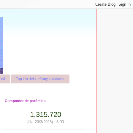
'ull
Top ten dels refranys catalans
Comptador de parèmies
1.315.720
(dv, 20/3/2026) - 8:00