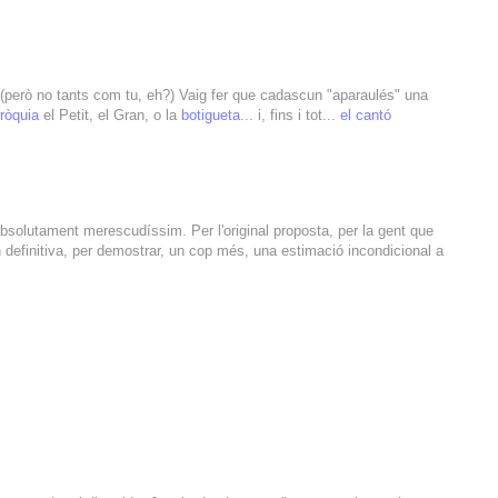
s (però no tants com tu, eh?) Vaig fer que cadascun "aparaulés" una
ròquia
el Petit, el Gran, o la
botigueta
... i, fins i tot...
el cantó
bsolutament merescudíssim. Per l'original proposta, per la gent que
 definitiva, per demostrar, un cop més, una estimació incondicional a