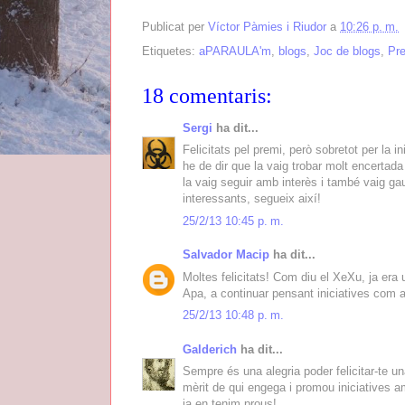
Publicat per
Víctor Pàmies i Riudor
a
10:26 p. m.
Etiquetes:
aPARAULA'm
,
blogs
,
Joc de blogs
,
Pr
18 comentaris:
Sergi
ha dit...
Felicitats pel premi, però sobretot per la i
he de dir que la vaig trobar molt encertad
la vaig seguir amb interès i també vaig gau
interessants, segueix així!
25/2/13 10:45 p. m.
Salvador Macip
ha dit...
Moltes felicitats! Com diu el XeXu, ja era
Apa, a continuar pensant iniciatives com a
25/2/13 10:48 p. m.
Galderich
ha dit...
Sempre és una alegria poder felicitar-te un
mèrit de qui engega i promou iniciatives am
ja en tenim prous!