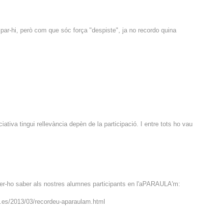
icipar-hi, però com que sóc força "despiste", ja no recordo quina
iativa tingui rellevància depèn de la participació. I entre tots ho vau
er fer-ho saber als nostres alumnes participants en l'aPARAULA'm:
m.es/2013/03/recordeu-aparaulam.html