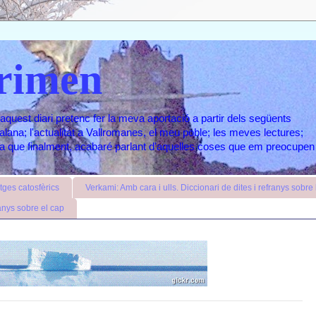
rimen
aquest diari pretenc fer la meva aportació a partir dels següents
atalana; l'actualitat a Vallromanes, el meu poble; les meves lectures;
ara que finalment, acabaré parlant d'aquelles coses que em preocupen
ges catosfèrics
Verkami: Amb cara i ulls. Diccionari de dites i refranys sobre l
anys sobre el cap