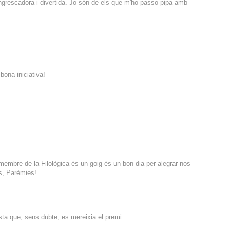
ngrescadora i divertida. Jo són de els que m'ho passo pipa amb
ona iniciativa!
 membre de la Filològica és un goig és un bon dia per alegrar-nos
s, Parèmies!
sta que, sens dubte, es mereixia el premi.