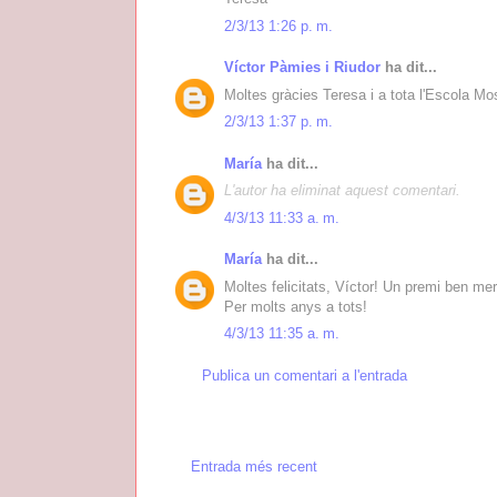
2/3/13 1:26 p. m.
Víctor Pàmies i Riudor
ha dit...
Moltes gràcies Teresa i a tota l'Escola Mo
2/3/13 1:37 p. m.
María
ha dit...
L'autor ha eliminat aquest comentari.
4/3/13 11:33 a. m.
María
ha dit...
Moltes felicitats, Víctor! Un premi ben mere
Per molts anys a tots!
4/3/13 11:35 a. m.
Publica un comentari a l'entrada
Entrada més recent