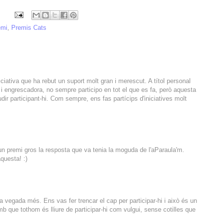
emi
,
Premis Cats
niciativa que ha rebut un suport molt gran i merescut. A títol personal
a i engrescadora, no sempre participo en tot el que es fa, però aquesta
dir participant-hi. Com sempre, ens fas partícips d'iniciatives molt
 un premi gros la resposta que va tenia la moguda de l'aParaula'm.
questa! :)
a vegada més. Ens vas fer trencar el cap per participar-hi i això és un
b que tothom és lliure de participar-hi com vulgui, sense cotilles que