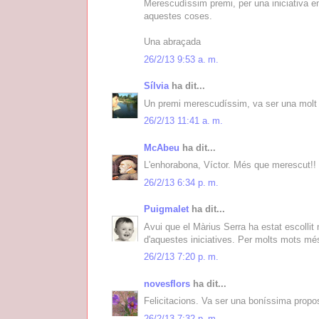
Merescudíssim premi, per una iniciativa e
aquestes coses.
Una abraçada
26/2/13 9:53 a. m.
Sílvia
ha dit...
Un premi merescudíssim, va ser una molt b
26/2/13 11:41 a. m.
McAbeu
ha dit...
L'enhorabona, Víctor. Més que merescut!!
26/2/13 6:34 p. m.
Puigmalet
ha dit...
Avui que el Màrius Serra ha estat escollit
d'aquestes iniciatives. Per molts mots mé
26/2/13 7:20 p. m.
novesflors
ha dit...
Felicitacions. Va ser una boníssima propo
26/2/13 7:32 p. m.