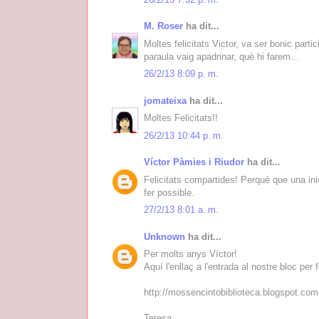
M. Roser
ha dit...
Moltes felicitats Victor, va ser bonic part
paraula vaig apadrinar, què hi farem...
26/2/13 8:09 p. m.
jomateixa
ha dit...
Moltes Felicitats!!
26/2/13 10:44 p. m.
Víctor Pàmies i Riudor
ha dit...
Felicitats compartides! Perquè que una inic
fer possible.
27/2/13 8:01 a. m.
Unknown
ha dit...
Per molts anys Víctor!
Aquí l'enllaç a l'entrada al nostre bloc p
http://mossencintobiblioteca.blogspot.co
Teresa