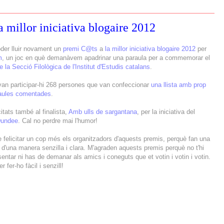
 millor iniciativa blogaire 2012
oder lluir novament un
premi C@ts
a
la millor iniciativa blogaire 2012
per
m
, un joc en què demanàvem apadrinar una paraula per a commemorar el
e la Secció Filològica de l'Institut d'Estudis catalans
.
van participar-hi 268 persones que van confeccionar
una llista amb prop
aules comentades
.
citats també al finalista,
Amb ulls de sargantana
, per la iniciativa del
Dundee
. Cal no perdre mai l'humor!
 felicitar un cop més els organitzadors d'aquests premis, perquè fan una
 d'una manera senzilla i clara. M'agraden aquests premis perquè no t'hi
entar ni has de demanar als amics i coneguts que et votin i votin i votin.
er fer-ho fàcil i senzill!