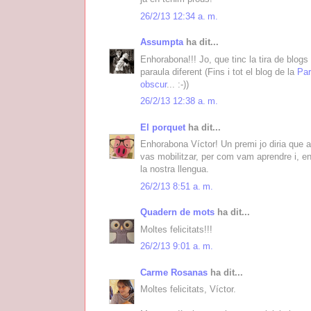
26/2/13 12:34 a. m.
Assumpta
ha dit...
Enhorabona!!! Jo, que tinc la tira de blog
paraula diferent (Fins i tot el blog de la
Par
obscur
... :-))
26/2/13 12:38 a. m.
El porquet
ha dit...
Enhorabona Víctor! Un premi jo diria que a
vas mobilitzar, per com vam aprendre i, en
la nostra llengua.
26/2/13 8:51 a. m.
Quadern de mots
ha dit...
Moltes felicitats!!!
26/2/13 9:01 a. m.
Carme Rosanas
ha dit...
Moltes felicitats, Víctor.