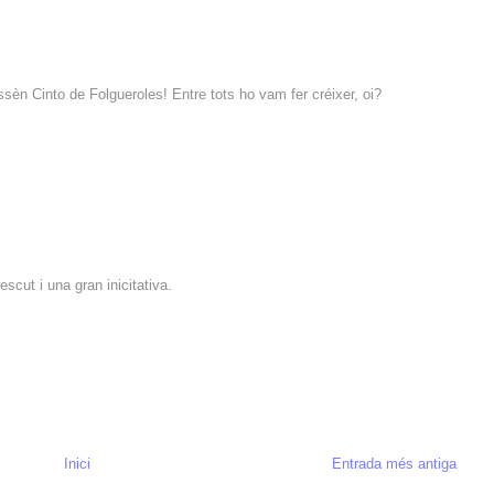
ssèn Cinto de Folgueroles! Entre tots ho vam fer créixer, oi?
scut i una gran inicitativa.
Inici
Entrada més antiga