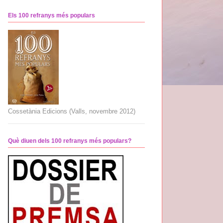
Els 100 refranys més populars
Cossetània Edicions (Valls, novembre 2012)
Què diuen dels 100 refranys més populars?