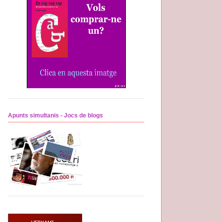
Apunts simultanis - Jocs de blogs