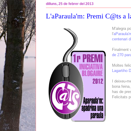
dilluns, 25 de febrer del 2013
L'aParaula'm: Premi C@ts a la
M'alegra p
l'
aParaula'
centenari d
Finalment 
de 270 par
Moltes feli
Lagartiho 
I deixeu-me
bona feina,
has de pres
Felicitats p