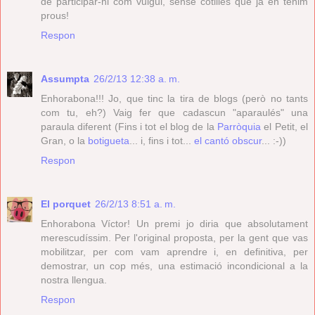
de participar-hi com vulgui, sense cotilles que ja en tenim
prous!
Respon
Assumpta
26/2/13 12:38 a. m.
Enhorabona!!! Jo, que tinc la tira de blogs (però no tants
com tu, eh?) Vaig fer que cadascun "aparaulés" una
paraula diferent (Fins i tot el blog de la
Parròquia
el Petit, el
Gran, o la
botigueta
... i, fins i tot...
el cantó obscur
... :-))
Respon
El porquet
26/2/13 8:51 a. m.
Enhorabona Víctor! Un premi jo diria que absolutament
merescudíssim. Per l'original proposta, per la gent que vas
mobilitzar, per com vam aprendre i, en definitiva, per
demostrar, un cop més, una estimació incondicional a la
nostra llengua.
Respon