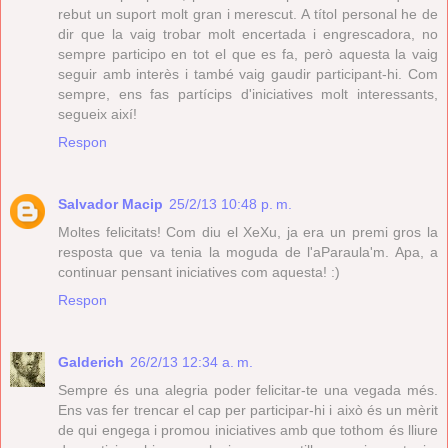
rebut un suport molt gran i merescut. A títol personal he de
dir que la vaig trobar molt encertada i engrescadora, no
sempre participo en tot el que es fa, però aquesta la vaig
seguir amb interès i també vaig gaudir participant-hi. Com
sempre, ens fas partícips d'iniciatives molt interessants,
segueix així!
Respon
Salvador Macip
25/2/13 10:48 p. m.
Moltes felicitats! Com diu el XeXu, ja era un premi gros la
resposta que va tenia la moguda de l'aParaula'm. Apa, a
continuar pensant iniciatives com aquesta! :)
Respon
Galderich
26/2/13 12:34 a. m.
Sempre és una alegria poder felicitar-te una vegada més.
Ens vas fer trencar el cap per participar-hi i això és un mèrit
de qui engega i promou iniciatives amb que tothom és lliure