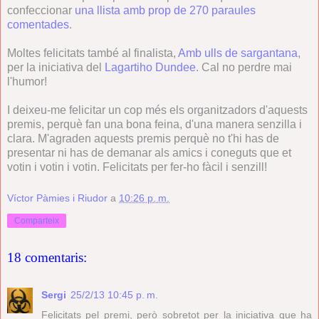
confeccionar
una llista amb prop de 270 paraules
comentades
.
Moltes felicitats també al finalista,
Amb ulls de sargantana
,
per la iniciativa del
Lagartiho Dundee
. Cal no perdre mai
l'humor!
I deixeu-me felicitar un cop més els organitzadors d'aquests
premis, perquè fan una bona feina, d'una manera senzilla i
clara. M'agraden aquests premis perquè no t'hi has de
presentar ni has de demanar als amics i coneguts que et
votin i votin i votin. Felicitats per fer-ho fàcil i senzill!
Víctor Pàmies i Riudor
a
10:26 p. m.
Comparteix
18 comentaris:
Sergi
25/2/13 10:45 p. m.
Felicitats pel premi, però sobretot per la iniciativa que ha