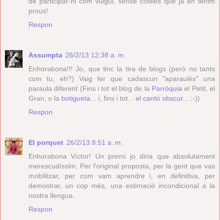
de participar-hi com vulgui, sense cotilles que ja en tenim
prous!
Respon
Assumpta
26/2/13 12:38 a. m.
Enhorabona!!! Jo, que tinc la tira de blogs (però no tants
com tu, eh?) Vaig fer que cadascun "aparaulés" una
paraula diferent (Fins i tot el blog de la
Parròquia
el Petit, el
Gran, o la
botigueta
... i, fins i tot...
el cantó obscur
... :-))
Respon
El porquet
26/2/13 8:51 a. m.
Enhorabona Víctor! Un premi jo diria que absolutament
merescudíssim. Per l'original proposta, per la gent que vas
mobilitzar, per com vam aprendre i, en definitiva, per
demostrar, un cop més, una estimació incondicional a la
nostra llengua.
Respon