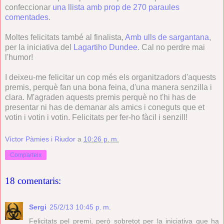
confeccionar
una llista amb prop de 270 paraules
comentades
.
Moltes felicitats també al finalista,
Amb ulls de sargantana
,
per la iniciativa del
Lagartiho Dundee
. Cal no perdre mai
l'humor!
I deixeu-me felicitar un cop més els organitzadors d'aquests
premis, perquè fan una bona feina, d'una manera senzilla i
clara. M'agraden aquests premis perquè no t'hi has de
presentar ni has de demanar als amics i coneguts que et
votin i votin i votin. Felicitats per fer-ho fàcil i senzill!
Víctor Pàmies i Riudor
a
10:26 p. m.
Comparteix
18 comentaris:
Sergi
25/2/13 10:45 p. m.
Felicitats pel premi, però sobretot per la iniciativa que ha