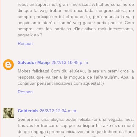
rebut un suport molt gran i merescut. A títol personal he de
dir que la vaig trobar molt encertada i engrescadora, no
sempre participo en tot el que es fa, però aquesta la vaig
seguir amb interès i també vaig gaudir participant-hi. Com
sempre, ens fas partícips d'iniciatives molt interessants,
segueix així!
Respon
Salvador Macip
25/2/13 10:48 p. m.
Moltes felicitats! Com diu el XeXu, ja era un premi gros la
resposta que va tenia la moguda de l'aParaula'm. Apa, a
continuar pensant iniciatives com aquesta! :)
Respon
Galderich
26/2/13 12:34 a. m.
Sempre és una alegria poder felicitar-te una vegada més.
Ens vas fer trencar el cap per participar-hi i això és un mèrit
de qui engega i promou iniciatives amb que tothom és lliure