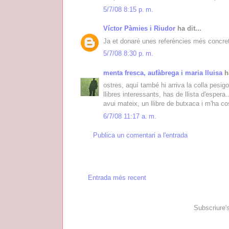
5/7/08 8:15 p. m.
Víctor Pàmies i Riudor
ha dit...
Ja et donaré unes referències més concre
5/7/08 8:30 p. m.
menta fresca, aufàbrega i maria lluisa
ha
ostres, aquí també hi arriva la colla pesigol
llibres interessants, has de llista d'esper
avui mateix, un llibre de butxaca i m'ha 
6/7/08 11:17 a. m.
Publica un comentari a l'entrada
Entrada més recent
Subscriure'