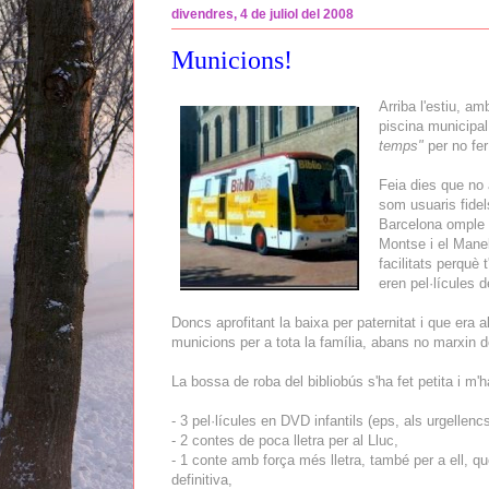
divendres, 4 de juliol del 2008
Municions!
Arriba l'estiu, a
piscina municipa
temps"
per no fer
Feia dies que no 
som usuaris fidel
Barcelona omple e
Montse i el Mane
facilitats perquè
eren pel·lícules d
Doncs aprofitant la baixa per paternitat i que era a
municions per a tota la família, abans no marxin 
La bossa de roba del bibliobús s'ha fet petita i m'
- 3 pel·lícules en DVD infantils (eps, als urgellenc
- 2 contes de poca lletra per al Lluc,
- 1 conte amb força més lletra, també per a ell, qu
definitiva,