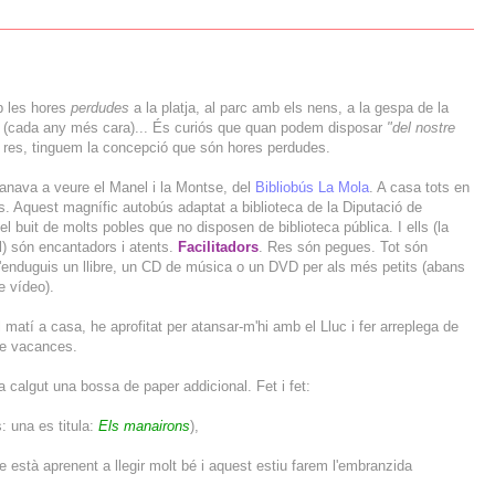
mb les hores
perdudes
a la platja, al parc amb els nens, a la gespa de la
l (cada any més cara)... És curiós que quan podem disposar
"del nostre
 res, tinguem la concepció que són hores perdudes.
anava a veure el Manel i la Montse, del
Bibliobús La Mola
. A casa tots en
s. Aquest magnífic autobús adaptat a biblioteca de la Diputació de
l buit de molts pobles que no disposen de biblioteca pública. I ells (la
l) són encantadors i atents.
Facilitadors
. Res són pegues. Tot són
 t'enduguis un llibre, un CD de música o un DVD per als més petits (abans
e vídeo).
l matí a casa, he aprofitat per atansar-m'hi amb el Lluc i fer arreplega de
de vacances.
ha calgut una bossa de paper addicional. Fet i fet:
s: una es titula:
Els manairons
),
e està aprenent a llegir molt bé i aquest estiu farem l'embranzida