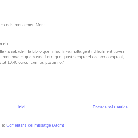
tes dels manairons, Marc.
 dit...
la? a sabadell, la biblio que hi ha, hi va molta gent i difícilment troves
a....mai trovo el que busco!! aixì que quasi sempre els acabo comprant,
costat 10,40 euros, com es pasen no?
Inici
Entrada més antiga
s a:
Comentaris del missatge (Atom)