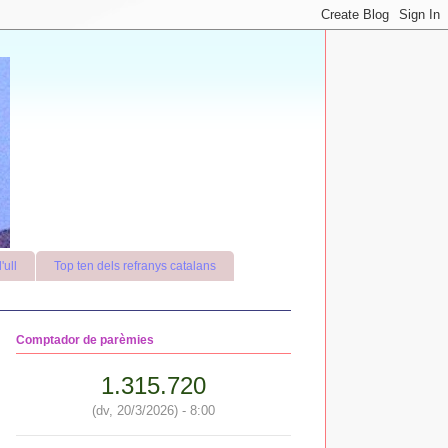
'ull
Top ten dels refranys catalans
Comptador de parèmies
1.315.720
(dv, 20/3/2026) - 8:00