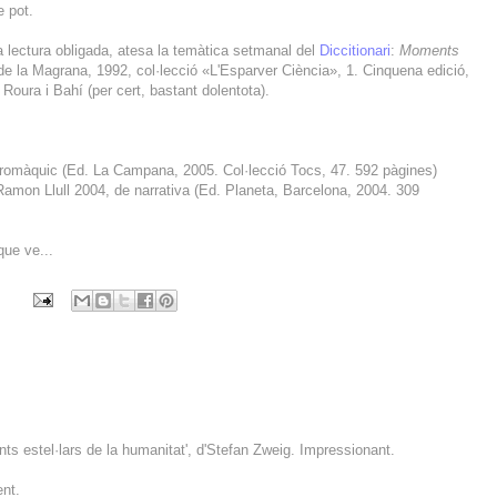
e pot.
na lectura obligada, atesa la temàtica setmanal del
Diccitionari
:
Moments
de la Magrana, 1992, col·lecció «L'Esparver Ciència», 1. Cinquena edició,
Roura i Bahí (per cert, bastant dolentota).
auromàquic (Ed. La Campana, 2005. Col·lecció Tocs, 47. 592 pàgines)
Ramon Llull 2004, de narrativa (Ed. Planeta, Barcelona, 2004. 309
que ve...
 estel·lars de la humanitat', d'Stefan Zweig. Impressionant.
nt.