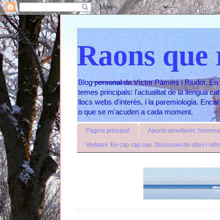
Raons que 
Blog personal de Víctor Pàmies i Riudor. En 
temes principals: l'actualitat de la llengua c
llocs webs d'interès, i la paremiologia. Enc
o que se m'acuden a cada moment.
Pàgina principal
Apunts simultanis: homenat
Verkami: En cap cap cap. Diccionari de dites i refr