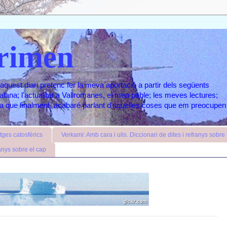
rimen
aquest diari pretenc fer la meva aportació a partir dels següents
atalana; l'actualitat a Vallromanes, el meu poble; les meves lectures;
ara que finalment, acabaré parlant d'aquelles coses que em preocupen
ges catosfèrics
Verkami: Amb cara i ulls. Diccionari de dites i refranys sobre l
anys sobre el cap