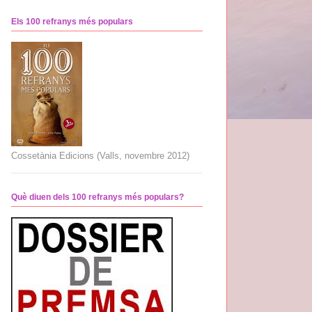
Els 100 refranys més populars
Cossetània Edicions (Valls, novembre 2012)
Què diuen dels 100 refranys més populars?