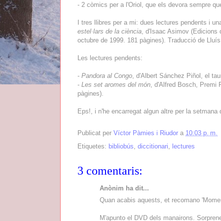
- 2 còmics per a l'Oriol, que els devora sempre qu
I tres llibres per a mi: dues lectures pendents i u
estel·lars de la ciència
, d'Isaac Asimov (Edicions 
octubre de 1999. 181 pàgines). Traducció de Lluís 
Les lectures pendents:
-
Pandora al Congo
, d'Albert Sánchez Piñol, el t
-
Les set aromes del món
, d'Alfred Bosch, Premi 
pàgines).
Eps!, i n'he encarregat algun altre per la setmana 
Publicat per
Víctor Pàmies i Riudor
a
10:03 p. m.
Etiquetes:
bibliobús
,
diccitionari
,
lectures
3 comentaris:
Anònim ha dit...
Quan acabis aquests, et recomano 'Moments
M'apunto el DVD dels manairons. Sorprene