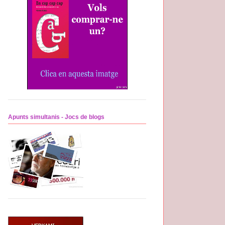
Apunts simultanis - Jocs de blogs