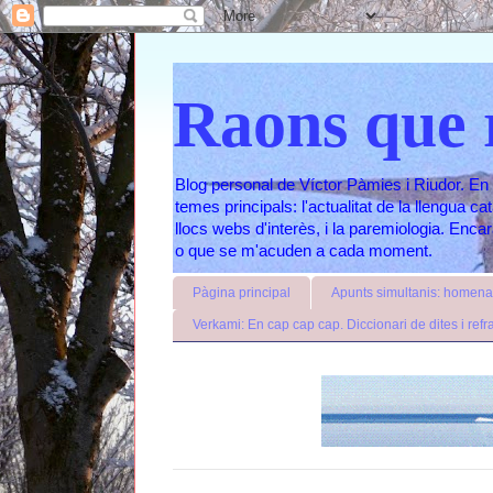
Raons que 
Blog personal de Víctor Pàmies i Riudor. En 
temes principals: l'actualitat de la llengua c
llocs webs d'interès, i la paremiologia. Enc
o que se m'acuden a cada moment.
Pàgina principal
Apunts simultanis: homenat
Verkami: En cap cap cap. Diccionari de dites i refr