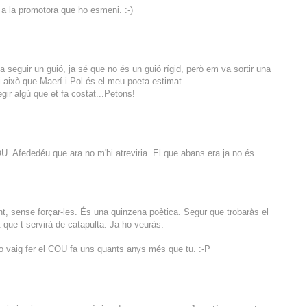
c a la promotora que ho esmeni. :-)
a seguir un guió, ja sé que no és un guió rígid, però em va sortir una
i això que Maerí i Pol és el meu poeta estimat...
egir algú que et fa costat...Petons!
. Afededéu que ara no m'hi atreviria. El que abans era ja no és.
t, sense forçar-les. És una quinzena poètica. Segur que trobaràs el
t que t servirà de catapulta. Ja ho veuràs.
 vaig fer el COU fa uns quants anys més que tu. :-P