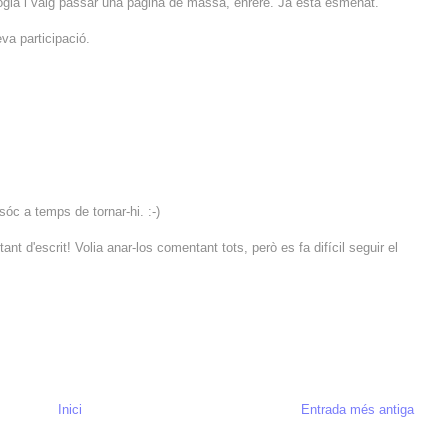
logia i vaig passar una pàgina de massa, enrere. Ja està esmenat.
eva participació.
óc a temps de tornar-hi. :-)
nt d'escrit! Volia anar-los comentant tots, però es fa difícil seguir el
Inici
Entrada més antiga