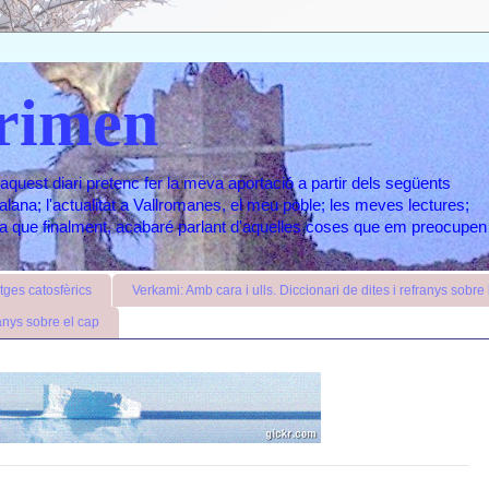
rimen
aquest diari pretenc fer la meva aportació a partir dels següents
atalana; l'actualitat a Vallromanes, el meu poble; les meves lectures;
ara que finalment, acabaré parlant d'aquelles coses que em preocupen
ges catosfèrics
Verkami: Amb cara i ulls. Diccionari de dites i refranys sobre l
anys sobre el cap