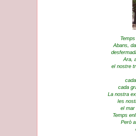
Temps e
Abans, da
desfermada
Ara, 
el nostre t
cada
cada gra
La nostra ex
les nost
el mar
Temps enll
Però a