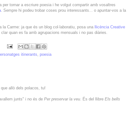
 per tornar a escriure poesia i he volgut compartir amb vosaltres
a
. Sempre hi podeu trobar coses prou interessants... o apuntar-vos a la
 a la Carme: ja que és un blog col·laboratiu, posa una
llicència Creative
és clar quan es fa amb agrupacions mensuals i no pas diàries.
ersonatges itinerants
,
poesia
que allò dels polacos, tu!
avallem junts" i no és de
Per preservar la veu
. És del llibre
Els bells