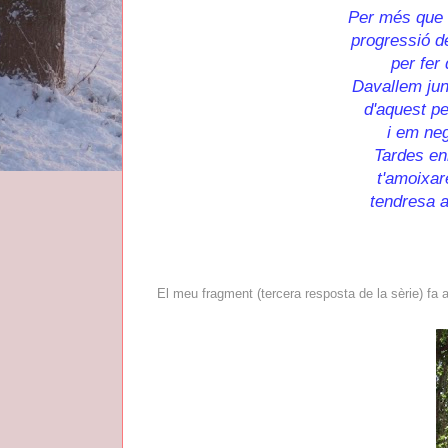
Per més que e
progressió 
per fer
Davallem junt
d'aquest pe
i em neg
Tardes enl
t'amoixar
tendresa a
El meu fragment (tercera resposta de la sèrie) fa a