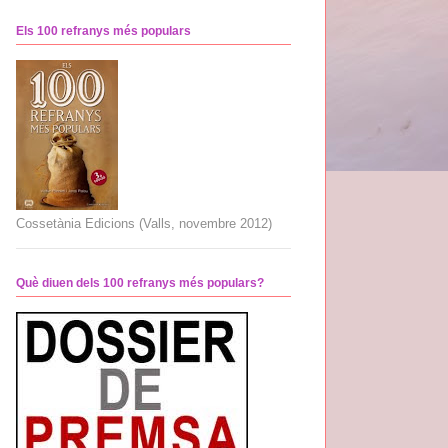
Els 100 refranys més populars
Cossetània Edicions (Valls, novembre 2012)
Què diuen dels 100 refranys més populars?