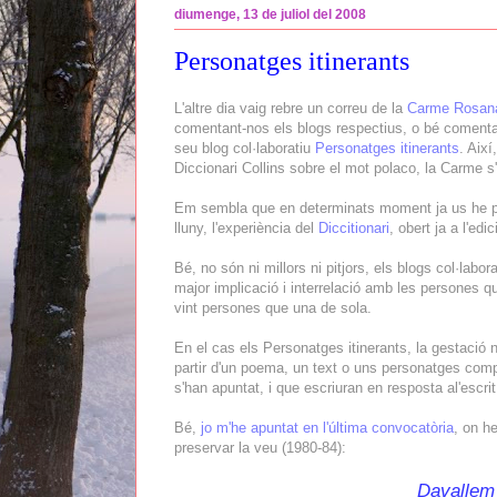
diumenge, 13 de juliol del 2008
Personatges itinerants
L'altre dia vaig rebre un correu de la
Carme Rosan
comentant-nos els blogs respectius, o bé comentan
seu blog col·laboratiu
Personatges itinerants
. Així
Diccionari Collins sobre el mot polaco, la Carme s
Em sembla que en determinats moment ja us he par
lluny, l'experiència del
Diccitionari
, obert ja a l'ed
Bé, no són ni millors ni pitjors, els blogs col·labo
major implicació i interrelació amb les persones q
vint persones que una de sola.
En el cas els Personatges itinerants, la gestació 
partir d'un poema, un text o uns personatges compa
s'han apuntat, i que escriuran en resposta al'escrit
Bé,
jo m'he apuntat en l'última convocatòria
, on h
preservar la veu (1980-84):
Davallem 