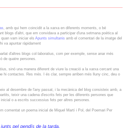
as
, amb qui hem coincidit a la xarxa en diferents moments, o bé
t blogs d'altri, que em convidava a participar d'una setmana poètica al
, quan vam iniciar els
Apunts simultanis
amb el comentari de la imatge del
'hi va apuntar ràpidament
lat d'altres blogs col·laboratius, com per exemple, sense anar més
ició de quatre persones.
ratius, sinó una manera diferent de viure la creació a la xarxa cercant una
ue hi contactes. Res més. I és clar, sempre arriben més lluny cinc, deu o
neix al desembre de l'any passat, i la mecànica del blog consisteix amb, a
rtits, teixir una cadena d'escrits fets per les diferents persones que
 inicial o a escrits successius fets per altres persones.
em comentat un poema inicial de Miquel Martí i Pol, del Poemari Per
junts pel pendís de la tarda.