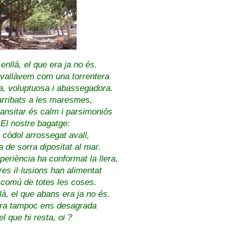
nllà, el que era ja no és.
vallàvem com una torrentera
, voluptuosa i abassegadora.
arribats a les maresmes,
ransitar és calm i parsimoniós
El nostre bagatge:
 còdol arrossegat avall,
 de sorra dipositat al mar.
periència ha conformat la llera,
res il·lusions han alimentat
 comú de totes les coses.
à, el que abans era ja no és.
ra tampoc ens desagrada
el que hi resta, oi ?