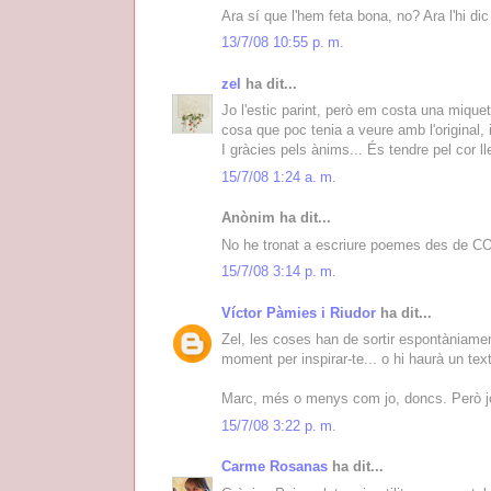
Ara sí que l'hem feta bona, no? Ara l'hi di
13/7/08 10:55 p. m.
zel
ha dit...
Jo l'estic parint, però em costa una miquet
cosa que poc tenia a veure amb l'original, 
I gràcies pels ànims... És tendre pel cor ll
15/7/08 1:24 a. m.
Anònim ha dit...
No he tronat a escriure poemes des de COU
15/7/08 3:14 p. m.
Víctor Pàmies i Riudor
ha dit...
Zel, les coses han de sortir espontàniamen
moment per inspirar-te... o hi haurà un tex
Marc, més o menys com jo, doncs. Però jo
15/7/08 3:22 p. m.
Carme Rosanas
ha dit...