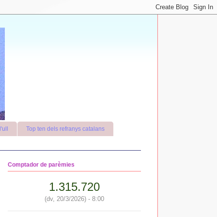
'ull
Top ten dels refranys catalans
Comptador de parèmies
1.315.720
(dv, 20/3/2026) - 8:00