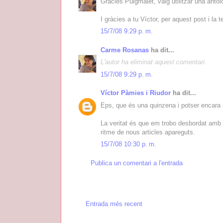
Gràcies Puigmalet, vaig utilitzar una anto
I gràcies a tu Víctor, per aquest post i la t
15/7/08 9:29 p. m.
Carme Rosanas
ha dit...
L'autor ha eliminat aquest comentari.
15/7/08 9:29 p. m.
Víctor Pàmies i Riudor
ha dit...
Eps, que és una quinzena i potser encara s
La veritat és que em trobo desbordat amb ta
ritme de nous articles apareguts.
15/7/08 10:30 p. m.
Publica un comentari a l'entrada
Entrada més recent