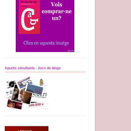
Apunts simultanis - Jocs de blogs