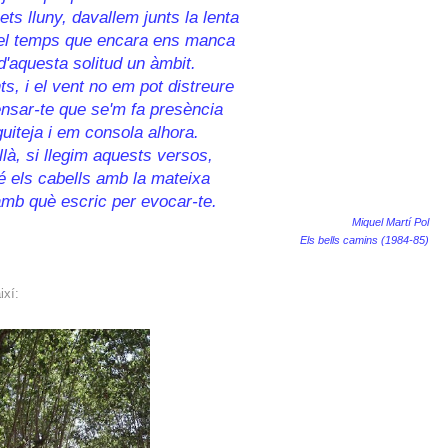
ts lluny, davallem junts la lenta
del temps que encara ens manca
 d'aquesta solitud un àmbit.
s, i el vent no em pot distreure
nsar-te que se'm fa presència
uiteja i em consola alhora.
là, si llegim aquests versos,
é els cabells amb la mateixa
mb què escric per evocar-te.
Miquel Martí Pol
Els bells camins (1984-85)
ixí: