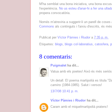
M'ha semblat una bona iniciativa, una bona excusa
l'experiència.
No us esteu d'anar-hi a fer una ullad
propera convocatòria.
Només m'atreviria a suggerir-li un parell de coses
Commons
als continguts i l'arxiu d'escrits, és m
Publicat per
Víctor Pàmies i Riudor
a
7:35 p. m.
Etiquetes:
blogs
,
blogs col·laboratius
,
catosfera
,
p
8 comentaris:
Puigmalet
ha dit...
Vatua amb els poetes! Això és més seriós 
Un detall. El poema martipolià es titula "D
camins
(1984-1985). Salut i versos!
13/7/08 10:41 p. m.
Víctor Pàmies i Riudor
ha dit...
Caram amb el miquelmartipolià pratenc!