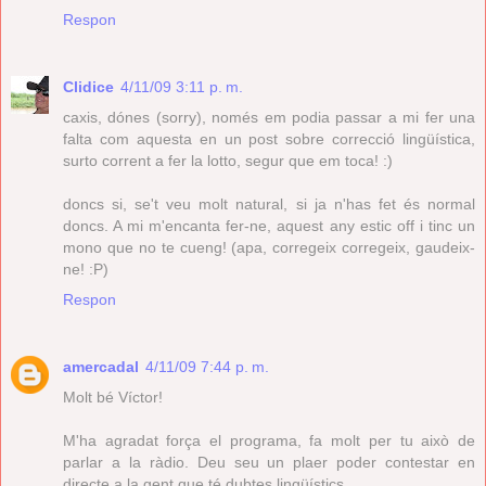
Respon
Clidice
4/11/09 3:11 p. m.
caxis, dónes (sorry), només em podia passar a mi fer una
falta com aquesta en un post sobre correcció lingüística,
surto corrent a fer la lotto, segur que em toca! :)
doncs si, se't veu molt natural, si ja n'has fet és normal
doncs. A mi m'encanta fer-ne, aquest any estic off i tinc un
mono que no te cueng! (apa, corregeix corregeix, gaudeix-
ne! :P)
Respon
amercadal
4/11/09 7:44 p. m.
Molt bé Víctor!
M'ha agradat força el programa, fa molt per tu això de
parlar a la ràdio. Deu seu un plaer poder contestar en
directe a la gent que té dubtes lingüístics.