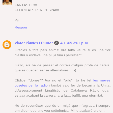
FANTÀSTIC!!!
FELICITATS PER L'ESPAI!!!
Pili
Respon
Víctor Pàmies i Riudor
4/11/09 3:01 p. m.
Gràcies a tots pels ànims! Ara falta veure si és una flor
d'estiu o esdevé una pluja fina i persistent.
Gazo, els he de passar el correu d'algun profe de català,
que es queden sense alternatives... :-)
Clídice, "dones"? Ara no et "pillo". Ja he fet
les meves
cosetes per la ràdio
i també vaig fer de becari a la Unitat
d'Assessorament Lingüístic de Catalunya Ràdio quan
estava acabant la carrera, ara fa.... bufff!, una eternitat.
He de reconèixer que és un mitjà que m'agrada i sempre
em diuen que tinc veu radiofònica. M'ho acabaré creient!