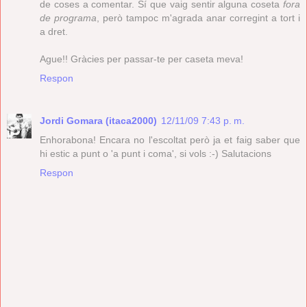
de coses a comentar. Sí que vaig sentir alguna coseta
fora
de programa
, però tampoc m'agrada anar corregint a tort i
a dret.
Ague!! Gràcies per passar-te per caseta meva!
Respon
Jordi Gomara (itaca2000)
12/11/09 7:43 p. m.
Enhorabona! Encara no l'escoltat però ja et faig saber que
hi estic a punt o 'a punt i coma', si vols :-) Salutacions
Respon