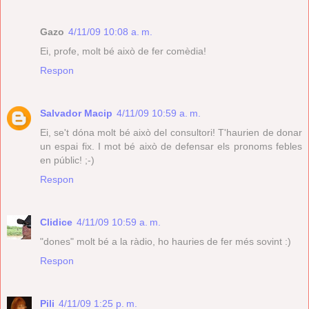
Gazo
4/11/09 10:08 a. m.
Ei, profe, molt bé això de fer comèdia!
Respon
Salvador Macip
4/11/09 10:59 a. m.
Ei, se't dóna molt bé això del consultori! T'haurien de donar
un espai fix. I mot bé això de defensar els pronoms febles
en públic! ;-)
Respon
Clidice
4/11/09 10:59 a. m.
"dones" molt bé a la ràdio, ho hauries de fer més sovint :)
Respon
Pili
4/11/09 1:25 p. m.