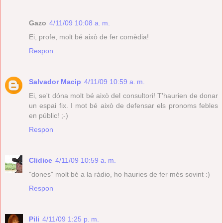
Gazo
4/11/09 10:08 a. m.
Ei, profe, molt bé això de fer comèdia!
Respon
Salvador Macip
4/11/09 10:59 a. m.
Ei, se't dóna molt bé això del consultori! T'haurien de donar
un espai fix. I mot bé això de defensar els pronoms febles
en públic! ;-)
Respon
Clidice
4/11/09 10:59 a. m.
"dones" molt bé a la ràdio, ho hauries de fer més sovint :)
Respon
Pili
4/11/09 1:25 p. m.