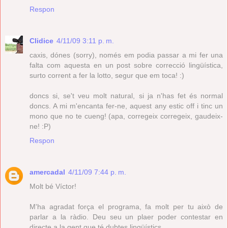
Respon
Clidice
4/11/09 3:11 p. m.
caxis, dónes (sorry), només em podia passar a mi fer una
falta com aquesta en un post sobre correcció lingüística,
surto corrent a fer la lotto, segur que em toca! :)
doncs si, se't veu molt natural, si ja n'has fet és normal
doncs. A mi m'encanta fer-ne, aquest any estic off i tinc un
mono que no te cueng! (apa, corregeix corregeix, gaudeix-
ne! :P)
Respon
amercadal
4/11/09 7:44 p. m.
Molt bé Víctor!
M'ha agradat força el programa, fa molt per tu això de
parlar a la ràdio. Deu seu un plaer poder contestar en
directe a la gent que té dubtes lingüístics.