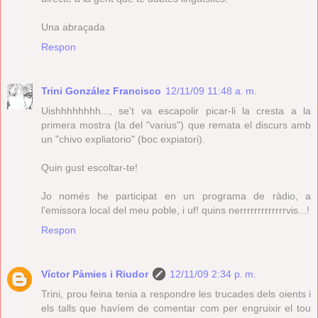
Una abraçada
Respon
Trini González Francisco
12/11/09 11:48 a. m.
Uishhhhhhhh..., se't va escapolir picar-li la cresta a la
primera mostra (la del "varius") que remata el discurs amb
un "chivo expliatorio" (boc expiatori).
Quin gust escoltar-te!
Jo només he participat en un programa de ràdio, a
l'emissora local del meu poble, i uf! quins nerrrrrrrrrrrrrvis...!
Respon
Víctor Pàmies i Riudor
12/11/09 2:34 p. m.
Trini, prou feina tenia a respondre les trucades dels oients i
els talls que havíem de comentar com per engruixir el tou