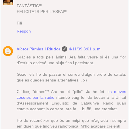
FANTÀSTIC!!!
FELICITATS PER L'ESPAI!!!
Pili
Respon
Víctor Pàmies i Riudor
4/11/09 3:01 p. m.
Gràcies a tots pels ànims! Ara falta veure si és una flor
d'estiu o esdevé una pluja fina i persistent.
Gazo, els he de passar el correu d'algun profe de català,
que es queden sense alternatives... :-)
Clídice, "dones"? Ara no et "pillo". Ja he fet
les meves
cosetes per la ràdio
i també vaig fer de becari a la Unitat
d'Assessorament Lingüístic de Catalunya Ràdio quan
estava acabant la carrera, ara fa.... bufff!, una eternitat.
He de reconèixer que és un mitjà que m'agrada i sempre
em diuen que tinc veu radiofònica. M'ho acabaré creient!