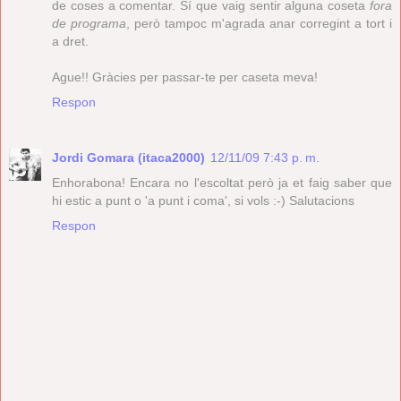
de coses a comentar. Sí que vaig sentir alguna coseta
fora
de programa
, però tampoc m'agrada anar corregint a tort i
a dret.
Ague!! Gràcies per passar-te per caseta meva!
Respon
Jordi Gomara (itaca2000)
12/11/09 7:43 p. m.
Enhorabona! Encara no l'escoltat però ja et faig saber que
hi estic a punt o 'a punt i coma', si vols :-) Salutacions
Respon